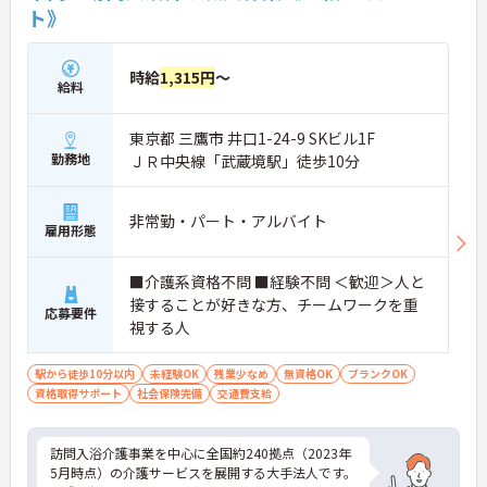
ト》
時給
1,315円
～
給料
東京都 三鷹市 井口1-24-9 SKビル1F
勤務地
ＪＲ中央線「武蔵境駅」徒歩10分
非常勤・パート・アルバイト
雇用形態
■介護系資格不問 ■経験不問 ＜歓迎＞人と
接することが好きな方、チームワークを重
応募要件
視する人
駅から徒歩10分以内
未経験OK
残業少なめ
無資格OK
ブランクOK
資格取得サポート
社会保険完備
交通費支給
訪問入浴介護事業を中心に全国約240拠点（2023年
5月時点）の介護サービスを展開する大手法人です。