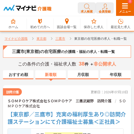
0
0
求人検索
会員登録
メニュー
ホーム
初めての方へ
面談会場一覧
保存した求人
最近見た求人
マイナビ介護職
東京都
三鷹市
東京都の在宅医療の求人・転職一覧
三鷹市(東京都)の在宅医療
の介護職・福祉の求人・転職一覧
38
この条件の介護・福祉求人数
非公開求人
件 ＋
おすすめ順
新着順
月収順
年収順
訪問介護
更新日：2026年07月10日
ＳＯＭＰＯケア株式会社ＳＯＭＰＯケア 三鷹武蔵野 訪問介護
ＳＯ
ＭＰＯケア株式会社
【東京都／三鷹市】充実の福利厚生あり◎訪問介
護ステーションにて介護福祉士募集＜正社員＞