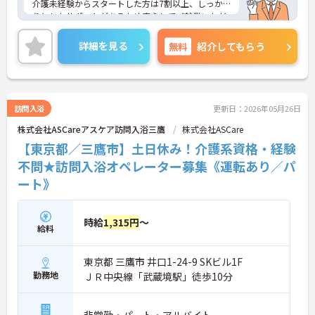
介護未経験からスタートした方は7割以上、しっか
りとしたサポートがあるため安心してご就業いただ
けます。お風呂に入れなくて困っている方に、手を
差し伸べてあげられるとてもやりがいのあるお仕事
詳細を見る
無料
紹介してもらう
です。ご興味ある方には、面接対策ポイントなど、
さらに詳細をお話しいたしますのでお気軽にご相談
ください！
訪問入浴
更新日：2026年05月26日
株式会社ASCareアスケア訪問入浴三鷹
株式会社ASCare
【東京都／三鷹市】土日休み！介護系資格・経験
不問★訪問入浴オペレーター募集《運転あり／パ
ート》
時給
1,315円
～
給料
東京都 三鷹市 井口1-24-9 SKビル1F
勤務地
ＪＲ中央線「武蔵境駅」徒歩10分