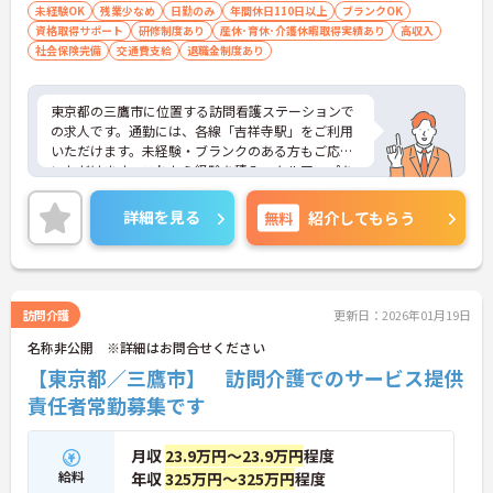
未経験OK
残業少なめ
日勤のみ
年間休日110日以上
ブランクOK
資格取得サポート
研修制度あり
産休･育休･介護休暇取得実績あり
高収入
社会保険完備
交通費支給
退職金制度あり
東京都の三鷹市に位置する訪問看護ステーションで
の求人です。通勤には、各線「吉祥寺駅」をご利用
いただけます。未経験・ブランクのある方もご応募
いただけます。これから経験を積みスキルアップを
目指される方にもオススメです。育児休暇もしっか
り取得出来ますので子育て中の方も安心して長期的
詳細を見る
無料
紹介してもらう
に働くことができます。ご興味を持たれた方は面接
対策ポイントや求人の詳細などお話しいたしますの
でお気軽にお問い合わせ下さい。
訪問介護
更新日：2026年01月19日
名称非公開 ※詳細はお問合せください
【東京都／三鷹市】 訪問介護でのサービス提供
責任者常勤募集です
月収
23.9万円～23.9万円
程度
給料
年収
325万円～325万円
程度