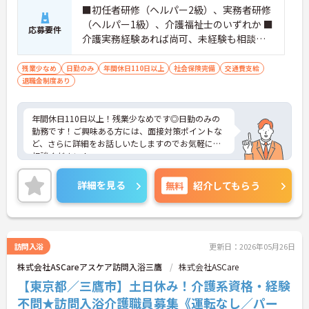
■初任者研修（ヘルパー2級）、実務者研修
（ヘルパー1級）、介護福祉士のいずれか ■
応募要件
介護実務経験あれば尚可、未経験も相談可
■普通自動車運転免許（AT限定可）
残業少なめ
日勤のみ
年間休日110日以上
社会保険完備
交通費支給
退職金制度あり
年間休日110日以上！残業少なめです◎日勤のみの
勤務です！ご興味ある方には、面接対策ポイントな
ど、さらに詳細をお話しいたしますのでお気軽にご
相談ください！
詳細を見る
無料
紹介してもらう
訪問入浴
更新日：2026年05月26日
株式会社ASCareアスケア訪問入浴三鷹
株式会社ASCare
【東京都／三鷹市】土日休み！介護系資格・経験
不問★訪問入浴介護職員募集《運転なし／パー