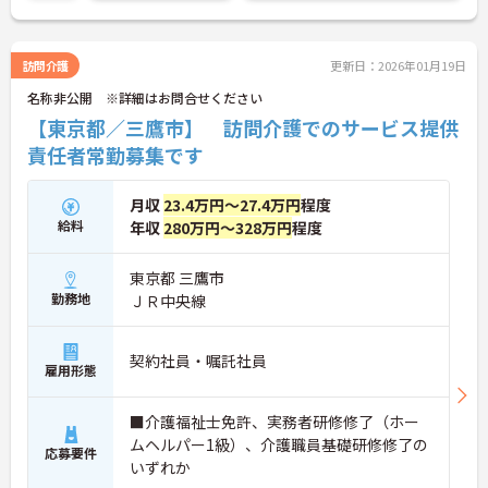
訪問介護
更新日：2026年01月19日
名称非公開 ※詳細はお問合せください
【東京都／三鷹市】 訪問介護でのサービス提供
責任者常勤募集です
月収
23.4万円～27.4万円
程度
給料
年収
280万円～328万円
程度
東京都 三鷹市
勤務地
ＪＲ中央線
契約社員・嘱託社員
雇用形態
■介護福祉士免許、実務者研修修了（ホー
ムヘルパー1級）、介護職員基礎研修修了の
応募要件
いずれか