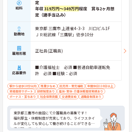
定
給料
年収
319万円～349万円
程度 賞与2ヶ月想
定（諸手当込み）
東京都 三鷹市 上連雀4-3-3 川口ビル1F
勤務地
ＪＲ総武線「三鷹駅」徒歩10分
正社員(正職員)
雇用形態
■介護福祉士 必須 ■普通自動車運転免
応募要件
許 必須 ■経験：必須
駅から徒歩10分以内
残業少なめ
託児所・育児補助
年間休日110日以上
資格取得サポート
研修制度あり
産休･育休･介護休暇取得実績あり
ボーナス・賞与あり
社会保険完備
交通費支給
退職金制度あり
東京都三鷹市の施設にて介護職員の募集です！
福利厚生・休暇制度が充実しており、ライフスタイ
ルが変化しても安心して働き続けることができる環
境が整っています。