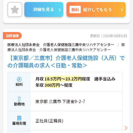
ご興味のある方には、面接対策ポイントなど、さら
に詳細をご案内しますのでお気軽にご相談くださ
詳細を見る
無料
紹介してもらう
い！
訪問看護
更新日：2026年06月02日
医療法人社団永寿会 介護老人保健施設三鷹中央リハケアセンター
医
療法人社団永寿会 介護老人保健施設三鷹中央リハケアセンター
【東京都／三鷹市】介護老人保健施設（入所）で
の介護職員の求人＜日勤・常勤＞
月収
18.5万円～23.2万円
程度 諸手当込み
給料
年収
300万円
～程度
東京都 三鷹市 下連雀9-2-7
勤務地
正社員(正職員)
雇用形態