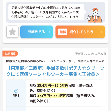
訪問入浴介護事業を中心に全国約300拠点（2025年
3月時点）の介護サービスを展開する大手法人です。
介護未経験からスタートした方は7割以上、しっか
りとしたサポートがあるため安心してご就業いただ
けます。お風呂に入れなくて困っている方に、手を
差し伸べてあげられるとてもやりがいのあるお仕事
詳細を見る
無料
紹介してもらう
です。ご興味ある方には、面接対策ポイントなど、
さらに詳細をお話しいたしますのでお気軽にご相談
ください！
訪問看護
更新日：2026年02月27日
医療法人社団ゆみのゆみのハートクリニック三鷹
医療法人社団ゆみの
【東京都／三鷹市】手当多数◎駅チカ☆クリニッ
クにて医療ソーシャルワーカー募集＜正社員＞
月収
25.4万円～35.0万円
程度（諸手当込
み、時間外除く）
給料
年収
373万円～550万円
程度（諸手当込み、
時間外除く）