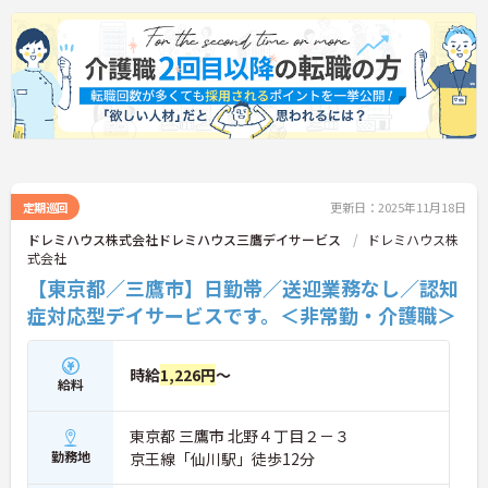
定期巡回
更新日：2025年11月18日
ドレミハウス株式会社ドレミハウス三鷹デイサービス
ドレミハウス株
式会社
【東京都／三鷹市】日勤帯／送迎業務なし／認知
症対応型デイサービスです。＜非常勤・介護職＞
時給
1,226円
～
給料
東京都 三鷹市 北野４丁目２－３
勤務地
京王線「仙川駅」徒歩12分