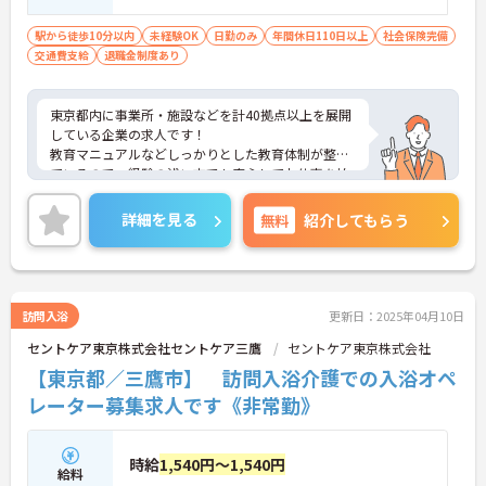
※無資格・未経験者応相談 ■普通自動車運
転免許（AT限定可）
駅から徒歩10分以内
未経験OK
日勤のみ
年間休日110日以上
社会保険完備
交通費支給
退職金制度あり
東京都内に事業所・施設などを計40拠点以上を展開
している企業の求人です！
教育マニュアルなどしっかりとした教育体制が整っ
ているので、経験の浅い方でも安心してお仕事を始
めることができます。
ご興味ある方には、面接のポイントなど、さらに詳
詳細を見る
無料
紹介してもらう
細をお話致しますのでお気軽にご相談ください。
訪問入浴
更新日：2025年04月10日
セントケア東京株式会社セントケア三鷹
セントケア東京株式会社
【東京都／三鷹市】 訪問入浴介護での入浴オペ
レーター募集求人です《非常勤》
時給
1,540円～1,540円
給料