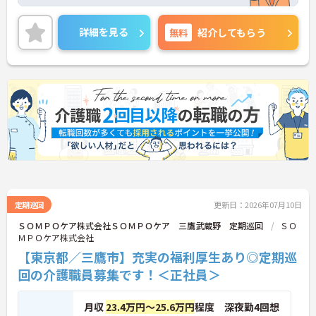
ルが変化しても安心して働き続けることができる環
境が整っています。
ご興味のある方には、面接対策ポイントなど、さら
詳細を見る
無料
紹介してもらう
に詳細をご案内しますのでお気軽にご相談くださ
い！
定期巡回
更新日：2026年07月10日
ＳＯＭＰＯケア株式会社ＳＯＭＰＯケア 三鷹武蔵野 定期巡回
ＳＯ
ＭＰＯケア株式会社
【東京都／三鷹市】充実の福利厚生あり◎定期巡
回の介護職員募集です！＜正社員＞
月収
23.4万円～25.6万円
程度 深夜勤4回想