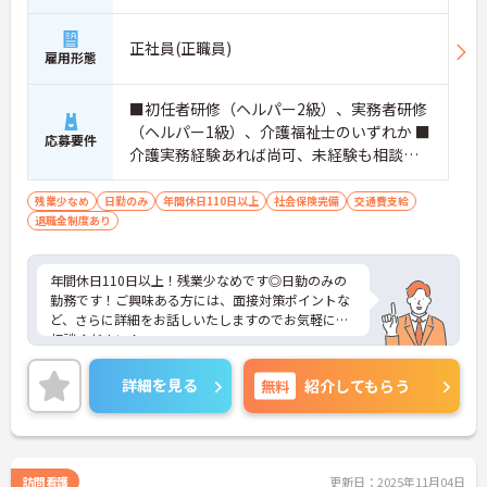
正社員(正職員)
雇用形態
■初任者研修（ヘルパー2級）、実務者研修
（ヘルパー1級）、介護福祉士のいずれか ■
応募要件
介護実務経験あれば尚可、未経験も相談可
■普通自動車運転免許（AT限定可）
残業少なめ
日勤のみ
年間休日110日以上
社会保険完備
交通費支給
退職金制度あり
年間休日110日以上！残業少なめです◎日勤のみの
勤務です！ご興味ある方には、面接対策ポイントな
ど、さらに詳細をお話しいたしますのでお気軽にご
相談ください！
詳細を見る
無料
紹介してもらう
訪問看護
更新日：2025年11月04日