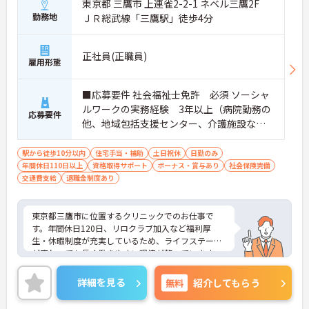
東京都 三鷹市 上連雀2-2-1 ネベル三鷹2F
勤務地
ＪＲ総武線「三鷹駅」徒歩4分
正社員(正職員)
雇用形態
■応募要件 社会福祉士免許 必須 ソーシャ
ルワークの実務経験 3年以上（病院勤務の
応募要件
他、地域包括支援センター、介護施設な
ど）
駅から徒歩10分以内
住宅手当・補助
土日祝休
日勤のみ
年間休日110日以上
資格取得サポート
ボーナス・賞与あり
社会保険完備
交通費支給
退職金制度あり
東京都三鷹市に位置するクリニックでのお仕事で
す。年間休日120日、リロクラブ加入など福利厚
生・休暇制度が充実しているため、ライフステージ
が変わっても長く働きやすい環境が整っています。
ご興味のある方には、面接対策ポイントなど、さら
に詳細をご案内しますのでお気軽にご相談くださ
詳細を見る
無料
紹介してもらう
い！