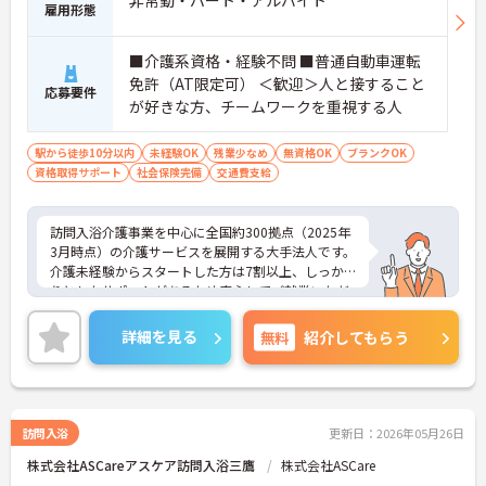
非常勤・パート・アルバイト
雇用形態
■介護系資格・経験不問 ■普通自動車運転
免許（AT限定可） ＜歓迎＞人と接すること
応募要件
が好きな方、チームワークを重視する人
駅から徒歩10分以内
未経験OK
残業少なめ
無資格OK
ブランクOK
資格取得サポート
社会保険完備
交通費支給
訪問入浴介護事業を中心に全国約300拠点（2025年
3月時点）の介護サービスを展開する大手法人です。
介護未経験からスタートした方は7割以上、しっか
りとしたサポートがあるため安心してご就業いただ
けます。お風呂に入れなくて困っている方に、手を
差し伸べてあげられるとてもやりがいのあるお仕事
詳細を見る
無料
紹介してもらう
です。ご興味ある方には、面接対策ポイントなど、
さらに詳細をお話しいたしますのでお気軽にご相談
ください！
訪問入浴
更新日：2026年05月26日
株式会社ASCareアスケア訪問入浴三鷹
株式会社ASCare