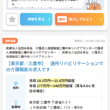
す。
年間休日は122日もあり、プライベートを大切にし
ながらご勤務いただけます。また、賞与は4.55ヶ月
分の支給実績があり、頑張りがきちんと評価される
詳細を見る
無料
紹介してもらう
職場です。
ご興味のある方には、面接対策ポイントなど、さら
に詳細をお話しいたしますのでお気軽にご相談くだ
さい！
訪問看護
更新日：2025年11月10日
医療法人社団永寿会 介護老人保健施設三鷹中央リハケアセンター介護老
人保健施設三鷹中央リハケアセンター
医療法人社団永寿会 介護老人
保健施設三鷹中央リハケアセンター
【東京都／三鷹市】 通所リハビリテーションで
の介護職員の求人です
月収
18.3万円～23.0万円
程度
年収
277万円～346万円
程度（賞与4.0ヶ月
給料
分の場合）
東京都 三鷹市 下連雀9-2-7
勤務地
ＪＲ総武線「三鷹駅」バス・車9分