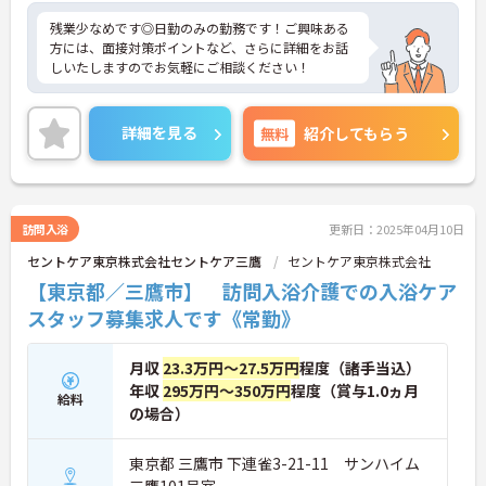
残業少なめです◎日勤のみの勤務です！ご興味ある
方には、面接対策ポイントなど、さらに詳細をお話
しいたしますのでお気軽にご相談ください！
詳細を見る
無料
紹介してもらう
訪問入浴
更新日：2025年04月10日
セントケア東京株式会社セントケア三鷹
セントケア東京株式会社
【東京都／三鷹市】 訪問入浴介護での入浴ケア
スタッフ募集求人です《常勤》
月収
23.3万円～27.5万円
程度（諸手当込）
年収
295万円～350万円
程度（賞与1.0ヵ月
給料
の場合）
東京都 三鷹市 下連雀3-21-11 サンハイム
三鷹101号室