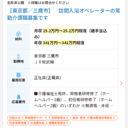
名称非公開 ※詳細はお問合せください
【東京都／三鷹市】 訪問入浴オペレーターの常
勤介護職募集です
月収
25.2万円～25.2万円
程度（諸手当込
み）
給料
年収
341万円～341万円
程度
東京都 三鷹市
勤務地
ＪＲ総武線
正社員(正職員)
雇用形態
■介護福祉士免許、実務者研修修了（ホー
ムヘルパー1級）、初任者研修修了（ホーム
応募要件
ヘルパー2級）のいずれか ※無資格・未経験
の方も相談可 ■普通自動車運転免許（MT）
必須
日勤のみ
資格取得サポート
研修制度あり
産休･育休･介護休暇取得実績あり
社会保険完備
交通費支給
退職金制度あり