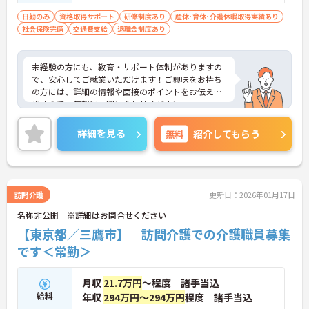
日勤のみ
資格取得サポート
研修制度あり
産休･育休･介護休暇取得実績あり
社会保険完備
交通費支給
退職金制度あり
未経験の方にも、教育・サポート体制がありますの
で、安心してご就業いただけます！ご興味をお持ち
の方には、詳細の情報や面接のポイントをお伝えし
ますのでお気軽にお問い合わせください。
詳細を見る
無料
紹介してもらう
訪問介護
更新日：2026年01月17日
名称非公開 ※詳細はお問合せください
【東京都／三鷹市】 訪問介護での介護職員募集
です＜常勤＞
月収
21.7万円
～程度 諸手当込
給料
年収
294万円～294万円
程度 諸手当込