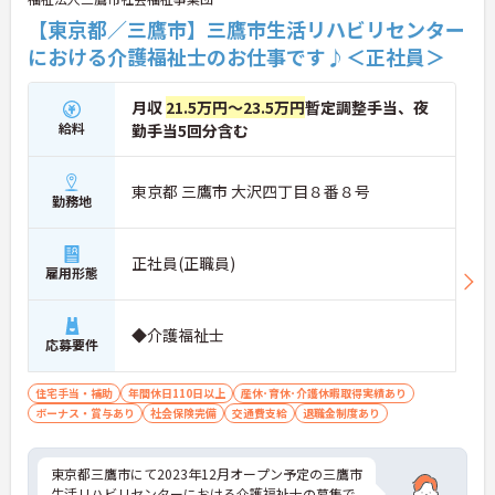
【東京都／三鷹市】三鷹市生活リハビリセンター
における介護福祉士のお仕事です♪＜正社員＞
月収
21.5万円～23.5万円
暫定調整手当、夜
給料
勤手当5回分含む
東京都 三鷹市 大沢四丁目８番８号
勤務地
正社員(正職員)
雇用形態
◆介護福祉士
応募要件
住宅手当・補助
年間休日110日以上
産休･育休･介護休暇取得実績あり
ボーナス・賞与あり
社会保険完備
交通費支給
退職金制度あり
東京都三鷹市にて2023年12月オープン予定の三鷹市
生活リハビリセンターにおける介護福祉士の募集で