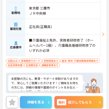
東京都 三鷹市
勤務地
ＪＲ中央線
正社員(正職員)
雇用形態
■介護福祉士免許、実務者研修修了（ホー
ムヘルパー1級）、介護職員基礎研修修了の
応募要件
いずれか必須
日勤のみ
資格取得サポート
研修制度あり
産休･育休･介護休暇取得実績あり
社会保険完備
交通費支給
退職金制度あり
未経験の方にも、教育・サポート体制がありますの
で、安心してご就業いただけます！ご興味をお持ち
の方には、詳細の情報や面接のポイントをお伝えし
ますのでお気軽にお問い合わせください。
詳細を見る
無料
紹介してもらう