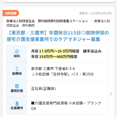
訪問看護
更新日：2026年02月18日
医療法人財団慈生会 野村病院野村訪問看護ステーション
医療法人財
団慈生会 野村病院
【東京都／三鷹市】年間休日115日◎病院併設の
居宅介護支援事業所でのケアマネジャー募集
月収
17.9万円～25.9万円
程度 諸手当込み
給料
年収
330万円～400万円
程度
東京都 三鷹市 下連雀8-3-6
勤務地
ＪＲ総武線「吉祥寺駅」バス・車10分
正社員(正職員)
雇用形態
■介護支援専門員資格 ※未経験・ブランク
応募要件
OK