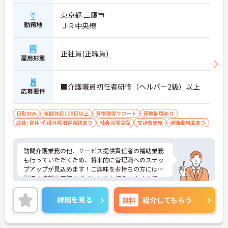
東京都 三鷹市
勤務地
ＪＲ中央線
正社員(正職員)
雇用形態
■介護職員初任者研修（ヘルパー2級）以上
応募要件
日勤のみ
年間休日110日以上
資格取得サポート
研修制度あり
産休･育休･介護休暇取得実績あり
社会保険完備
交通費支給
退職金制度あり
訪問介護業務の他、サービス提供責任者の補助業務
も行っていただくため、将来的に管理職へのステッ
プアップが見込めます！ご興味をお持ちの方には、
詳細の情報や面接のポイントをお伝えしますのでお
気軽にお問い合わせください。
詳細を見る
無料
紹介してもらう