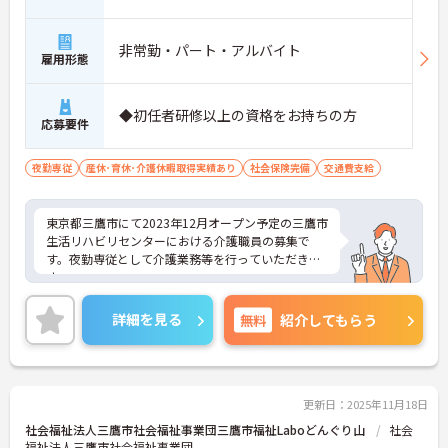
非常勤・パート・アルバイト
雇用形態
◆初任者研修以上の資格をお持ちの方
応募要件
夜勤専従
産休･育休･介護休暇取得実績あり
社会保険完備
交通費支給
東京都三鷹市にて2023年12月オープン予定の三鷹市
生活リハビリセンターにおける介護職員の募集で
す。夜勤専従として介護業務等を行っていただきま
す。
ご利用者一人ひとりに寄り添って介護サービスを提
供していただける方を募集しています。
詳細を見る
無料
紹介してもらう
ご興味のある方には、面接対策ポイントなど、さら
に詳細をお話しいたしますのでお気軽にご相談くだ
さい！
更新日：2025年11月18日
社会福祉法人三鷹市社会福祉事業団三鷹市福祉Laboどんぐり山
社会
福祉法人三鷹市社会福祉事業団