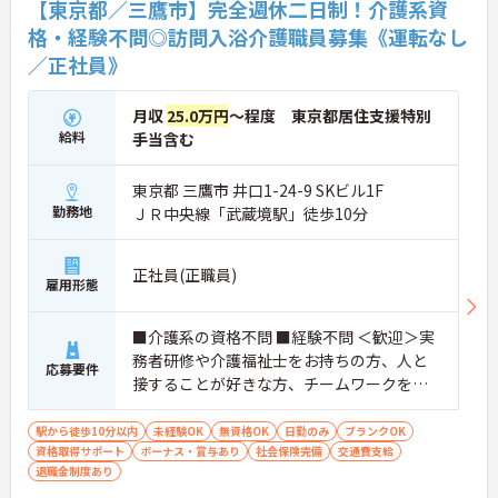
【東京都／三鷹市】完全週休二日制！介護系資
格・経験不問◎訪問入浴介護職員募集《運転なし
／正社員》
月収
25.0万円
～程度 東京都居住支援特別
給料
手当含む
東京都 三鷹市 井口1-24-9 SKビル1F
勤務地
ＪＲ中央線「武蔵境駅」徒歩10分
正社員(正職員)
雇用形態
■介護系の資格不問 ■経験不問 ＜歓迎＞実
務者研修や介護福祉士をお持ちの方、人と
応募要件
接することが好きな方、チームワークを重
視する人
駅から徒歩10分以内
未経験OK
無資格OK
日勤のみ
ブランクOK
資格取得サポート
ボーナス・賞与あり
社会保険完備
交通費支給
退職金制度あり