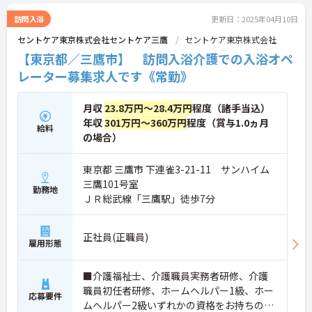
訪問入浴
更新日：2025年04月10日
セントケア東京株式会社セントケア三鷹
セントケア東京株式会社
【東京都／三鷹市】 訪問入浴介護での入浴オペ
レーター募集求人です《常勤》
月収
23.8万円～28.4万円
程度（諸手当込）
年収
301万円～360万円
程度（賞与1.0ヵ月
給料
の場合）
東京都 三鷹市 下連雀3-21-11 サンハイム
三鷹101号室
勤務地
ＪＲ総武線「三鷹駅」徒歩7分
正社員(正職員)
雇用形態
■介護福祉士、介護職員実務者研修、介護
職員初任者研修、ホームヘルパー1級、ホー
応募要件
ムヘルパー2級いずれかの資格をお持ちの方