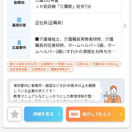
勤務地
ＪＲ総武線「三鷹駅」徒歩7分
正社員(正職員)
雇用形態
■介護福祉士、介護職員実務者研修、介護
職員初任者研修、ホームヘルパー1級、ホー
応募要件
ムヘルパー2級いずれかの資格をお持ちの方
※無資格・未経験者応相談
駅から徒歩10分以内
未経験OK
残業少なめ
日勤のみ
年間休日110日以上
社会保険完備
交通費支給
退職金制度あり
東京都内に事業所・施設などを計40拠点以上を展開
している企業の求人です！
教育マニュアルなどしっかりとした教育体制が整っ
ているので、経験の浅い方でも安心してお仕事を始
めることができます。
ご興味ある方には、面接のポイントなど、さらに詳
詳細を見る
無料
紹介してもらう
細をお話致しますのでお気軽にご相談ください。