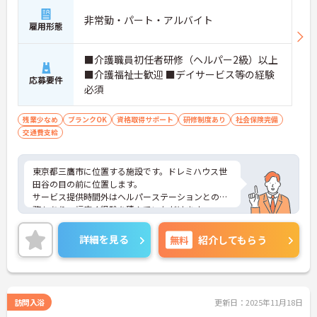
非常勤・パート・アルバイト
雇用形態
■介護職員初任者研修（ヘルパー2級）以上
■介護福祉士歓迎 ■デイサービス等の経験
応募要件
必須
残業少なめ
ブランクOK
資格取得サポート
研修制度あり
社会保険完備
交通費支給
東京都三鷹市に位置する施設です。ドレミハウス世
田谷の目の前に位置します。
サービス提供時間外はヘルパーステーションとの兼
務もあり、幅広く経験を積んでいただけます。
朝から夕方までゆったりと談話やゲーム、レクリエ
ーションをしながら過ごしたり、入浴もできるデイ
詳細を見る
無料
紹介してもらう
サービスです。
ご興味ある方には、面接対策ポイントなど、さらに
詳細をお話しいたしますのでお気軽にご相談くださ
い！
訪問入浴
更新日：2025年11月18日