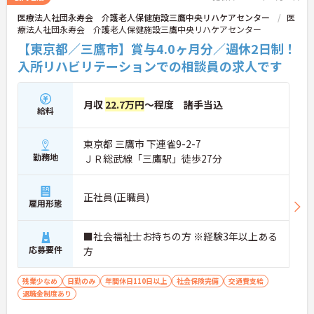
医療法人社団永寿会 介護老人保健施設三鷹中央リハケアセンター
医
療法人社団永寿会 介護老人保健施設三鷹中央リハケアセンター
【東京都／三鷹市】賞与4.0ヶ月分／週休2日制！
入所リハビリテーションでの相談員の求人です
月収
22.7万円
～程度 諸手当込
給料
東京都 三鷹市 下連雀9-2-7
勤務地
ＪＲ総武線「三鷹駅」徒歩27分
正社員(正職員)
雇用形態
■社会福祉士お持ちの方 ※経験3年以上ある
応募要件
方
残業少なめ
日勤のみ
年間休日110日以上
社会保険完備
交通費支給
退職金制度あり