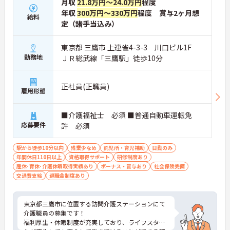
月収
21.8万円～24.0万円
程度
年収
300万円～330万円
程度 賞与2ヶ月想
給料
定（諸手当込み）
東京都 三鷹市 上連雀4-3-3 川口ビル1F
勤務地
ＪＲ総武線「三鷹駅」徒歩10分
正社員(正職員)
雇用形態
■介護福祉士 必須 ■普通自動車運転免
応募要件
許 必須
駅から徒歩10分以内
残業少なめ
託児所・育児補助
日勤のみ
年間休日110日以上
資格取得サポート
研修制度あり
産休･育休･介護休暇取得実績あり
ボーナス・賞与あり
社会保険完備
交通費支給
退職金制度あり
東京都三鷹市に位置する訪問介護ステーションにて
介護職員の募集です！
福利厚生・休暇制度が充実しており、ライフスタイ