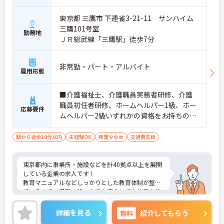
東京都 三鷹市 下連雀3-21-11 サンハイム
三鷹101号室
勤務地
ＪＲ総武線「三鷹駅」徒歩7分
非常勤・パート・アルバイト
雇用形態
■介護福祉士、介護職員実務者研修、介護
職員初任者研修、ホームヘルパー1級、ホー
応募要件
ムヘルパー2級いずれかの資格をお持ちの方
※無資格・未経験者応相談 ■普通自動車運
転免許（AT限定可）
駅から徒歩10分以内
未経験OK
残業少なめ
交通費支給
東京都内に事業所・施設などを計40拠点以上を展開
している企業の求人です！
教育マニュアルなどしっかりとした教育体制が整っ
ているので、経験の浅い方でも安心してお仕事を始
めることができます。
ご興味ある方には、面接のポイントなど、さらに詳
詳細を見る
無料
紹介してもらう
細をお話致しますのでお気軽にご相談ください。