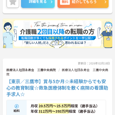
詳細を見る
無料
紹介してもらう
おり、緊急時も安心して勤務が可能です。残業はほ
とんどなく、有給消化100％で、プライベートが充
実しやすい環境となっています。
更新日：2026年02月18日
医療法人社団永寿会 三鷹中央病院
医療法人社団永寿会 三鷹中央病
院
【東京／三鷹市】賞与5か月☆未経験からでも安
心の教育制度☆救急医療体制を敷く病院の看護助
手求人☆
月収
20.5万円～25.5万円
程度（諸手当込）
給料
年収
312万円～393万円
程度（諸手当込）