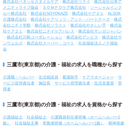
株式会社ベネッセスタイルケア
株式会社ツクイ
株式会社日本ア
メニティライフ協会
ＳＯＭＰＯケア株式会社
ソーシャルインク
ルー株式会社
株式会社SOYOKAZE
株式会社ケア２１
ALSOK
介護株式会社
株式会社ケアリッツ・アンド・パートナーズ
株式
会社ニチイ学館
株式会社ソラスト
株式会社やさしい手
株式会
社ケア２１
株式会社ニチイケアパレス
株式会社サンガジャパン
株式会社川島コーポレーション
株式会社アンビス
株式会社サ
ンウェルズ
株式会社スーパー・コート
社会福祉法人ノテ福祉
会
三鷹市(東京都)の介護・福祉の求人を職種から探す
介護職・ヘルパー
生活相談員
看護助手
ケアマネージャー
サ
ービス提供責任者
施設長
サービス管理責任者
生活支援員
管
理者
三鷹市(東京都)の介護・福祉の求人を資格から探す
介護福祉士
社会福祉士
介護職員初任者研修（ホームヘルパー2
級）
社会福祉主事
実務者研修（ホームヘルパー1級）
精神保健