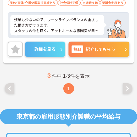
産休･育休･介護休暇取得実績あり
社会保険完備
交通費支給
退職金制度あり
残業も少ないので、ワークライフバランスの重視し
た働き方ができます。
スタッフの仲も良く、アットホームな雰囲気が自慢
です。
ご興味ある方には、面接対策ポイントなど、詳細を
お話しいたしますのでお気軽にご相談ください。
詳細を見る
無料
紹介してもらう
3
件中 1-3件を表示
1
東京都の雇用形態別介護職の平均給与