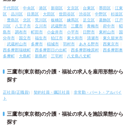
千代田区
中央区
港区
新宿区
文京区
台東区
墨田区
江東
区
品川区
目黒区
大田区
世田谷区
渋谷区
中野区
杉並区
豊島区
北区
荒川区
板橋区
練馬区
足立区
葛飾区
江戸
川区
八王子市
立川市
武蔵野市
三鷹市
青梅市
府中市
昭
島市
調布市
町田市
小金井市
小平市
日野市
東村山市
国
分寺市
国立市
福生市
狛江市
東大和市
清瀬市
東久留米市
武蔵村山市
多摩市
稲城市
羽村市
あきる野市
西東京市
西多摩郡瑞穂町
西多摩郡日の出町
西多摩郡檜原村
西多摩郡奥
多摩町
大島町
新島村
三宅村
八丈島八丈町
三鷹市(東京都)の介護・福祉の求人を雇用形態から
探す
正社員(正職員)
契約社員・嘱託社員
非常勤・パート・アルバイ
ト
三鷹市(東京都)の介護・福祉の求人を施設業態から
探す