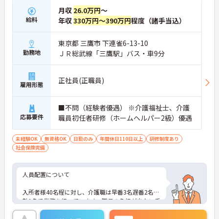
月収
26.0万円
～
給料
年収
330万円～390万円
程度（諸手当込）
東京都 三鷹市 下連雀6-13-10
勤務地
ＪＲ総武線「三鷹駅」バス・車9分
正社員(正職員)
雇用形態
■不問（経験者優遇） ※介護福祉士、介護
応募要件
職員初任者研修（ホームヘルパー2級）優遇
未経験OK
無資格OK
日勤のみ
年間休日110日以上
研修制度あり
社会保険完備
人員配置について
入所者様40名程に対し、介護職は早番3名遅番2名夜
勤1名で業務を行っています。職員の負担が少ない手
厚い人員配置となっています。夜勤は介護職1名、看
護師1名の計2名で行います。医師も施設に常駐して