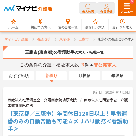
0
0
求人検索
会員登録
メニュー
ホーム
初めての方へ
面談会場一覧
保存した求人
最近見た求人
マイナビ介護職
看護助手
東京都
三鷹市
東京都の看護助手の求人
三鷹市(東京都)の看護助手
の求人・転職一覧
3
この条件の介護・福祉求人数
非公開求人
件 ＋
おすすめ順
新着順
月収順
年収順
更新日：2026年04月16日
医療法人社団清恵会 介護医療院篠原病院
医療法人社団清恵会 介護
医療院篠原病院
【東京都／三鷹市】年間休日120日以上！早番遅
番のみの日勤常勤も可能☆メリハリ勤務＜看護助
手＞