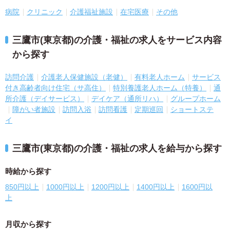
病院
クリニック
介護福祉施設
在宅医療
その他
三鷹市(東京都)の介護・福祉の求人をサービス内容
から探す
訪問介護
介護老人保健施設（老健）
有料老人ホーム
サービス
付き高齢者向け住宅（サ高住）
特別養護老人ホーム（特養）
通
所介護（デイサービス）
デイケア（通所リハ）
グループホーム
障がい者施設
訪問入浴
訪問看護
定期巡回
ショートステ
イ
三鷹市(東京都)の介護・福祉の求人を給与から探す
時給から探す
850円以上
1000円以上
1200円以上
1400円以上
1600円以
上
月収から探す