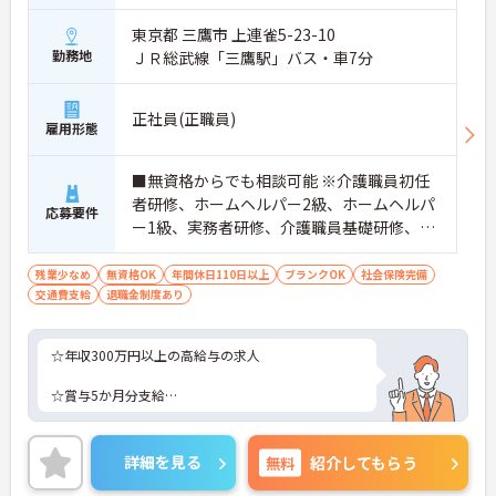
東京都 三鷹市 上連雀5-23-10
勤務地
ＪＲ総武線「三鷹駅」バス・車7分
正社員(正職員)
雇用形態
■無資格からでも相談可能 ※介護職員初任
者研修、ホームヘルパー2級、ホームヘルパ
応募要件
ー1級、実務者研修、介護職員基礎研修、介
護福祉士をお持ちの方歓迎
残業少なめ
無資格OK
年間休日110日以上
ブランクOK
社会保険完備
交通費支給
退職金制度あり
☆年収300万円以上の高給与の求人
☆賞与5か月分支給
☆無資格からでも相談可能
詳細を見る
無料
紹介してもらう
〇東京都指定二次救急医療機関として、年中無休24
時間オープンの救急医療体制を敷く病院です。医療