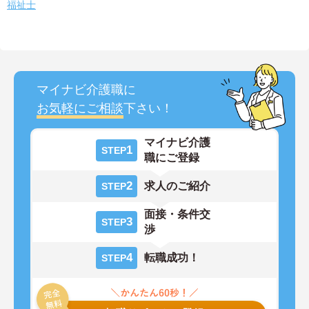
福祉士
マイナビ介護職に
お気軽にご相談
下さい！
マイナビ介護
1
STEP
職にご登録
2
求人のご紹介
STEP
面接・条件交
3
STEP
渉
4
転職成功！
STEP