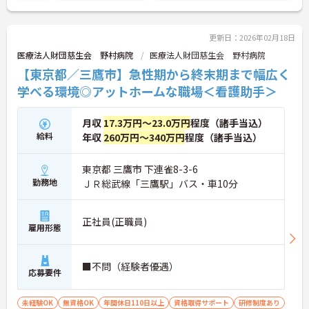
法人社団永寿会として超高齢化社会のニーズに応
え、老人保健施設「三鷹中央リハケアセンター」、
特別養護老人ホーム「ケアコート武蔵野」、在宅療
更新日：2026年02月18日
養支援診療所「ふれあい診療所」、訪問看護ステー
医療法人財団慈生会 野村病院
医療法人財団慈生会 野村病院
ションを開設し運営しており、急性期から慢性期、
【東京都／三鷹市】急性期から終末期まで幅広く
在宅医療に対応しています。
学べる環境◎アットホームな職場＜看護助手＞
月収
17.3万円～23.0万円
程度（諸手当込）
給料
年収
260万円～340万円
程度（諸手当込）
東京都 三鷹市 下連雀8-3-6
勤務地
ＪＲ総武線「三鷹駅」バス・車10分
正社員(正職員)
雇用形態
■不問（経験者優遇）
応募要件
未経験OK
無資格OK
年間休日110日以上
資格取得サポート
研修制度あり