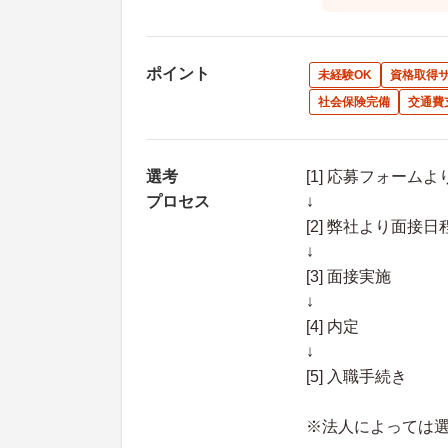
ポイント
未経験OK
資格取得
社会保険完備
交通費
選考
[1] 応募フォーム
プロセス
↓
[2] 弊社より面
↓
[3] 面接実施
↓
[4] 内定
↓
[5] 入職手続き
※法人によっては