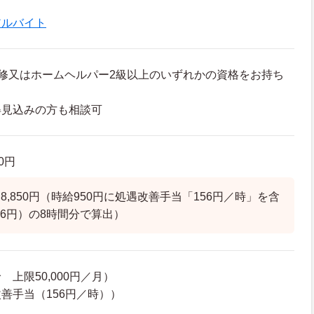
アルバイト
修又はホームヘルパー2級以上のいずれかの資格をお持ち
得見込みの方も相談可
50円
,850円（時給950円に処遇改善手当「156円／時」を含
06円）の8時間分で算出）
上限50,000円／月）
善手当（156円／時））