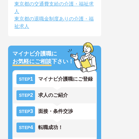
東京都の交通費支給の介護・福祉求
人
東京都の退職金制度ありの介護・福
祉求人
マイナビ介護職に
お気軽にご相談
下さい！
1
マイナビ介護職にご登録
STEP
2
求人のご紹介
STEP
3
面接・条件交渉
STEP
4
転職成功！
STEP