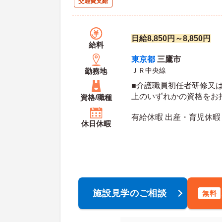
交通費支給
日給8,850円～8,850円
給料
東京都
三鷹市
ＪＲ中央線
勤務地
■介護職員初任者研修又
上のいずれかの資格をお
資格/職種
格取得見込みの方も相談
有給休暇 出産・育児休暇
休日休暇
施設見学のご相談
無料