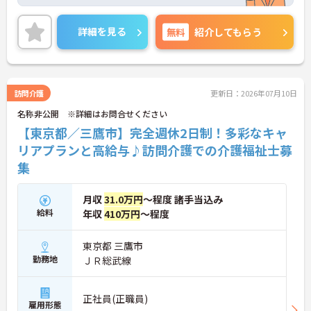
や退職金制度など、長く働くほど収入が安定する仕
組みが整っています
＜スマホ1台で完結！ICT活用で記録業務の負担を大
詳細を見る
無料
紹介してもらう
幅カット＞日々の記録やシフト確認はすべて自社開
発のスマホアプリで行えるため、手書き書類の作成
に追われることはありません。事務作業が効率化♪
本来の業務である「お客様へのケア」に集中できる
環境です。
訪問介護
更新日：2026年07月10日
＜「夜勤なし」で管理者・スペシャリストを目指せ
名称非公開 ※詳細はお問合せください
る明確なキャリアパス＞訪問介護のため夜勤がな
く、完全週休2日制で生活リズムを整えながら働け
【東京都／三鷹市】完全週休2日制！多彩なキャ
ます。現場のプロとして極める道、マネジメント職
リアプランと高給与♪訪問介護での介護福祉士募
へ進む道とキャリアプランも多様化しています。
集
月収
31.0万円
～程度 諸手当込み
給料
年収
410万円
～程度
東京都 三鷹市
勤務地
ＪＲ総武線
正社員(正職員)
雇用形態