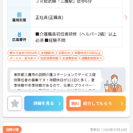
ＪＲ総武線「三鷹駅」徒歩6分
正社員(正職員)
雇用形態
■介護職員初任者研修（ヘルパー2級）以上
応募要件
必須 ■経験不問
駅から徒歩10分以内
未経験OK
日勤のみ
年間休日110日以上
ボーナス・賞与あり
社会保険完備
交通費支給
退職金制度あり
東京都三鷹市の訪問介護ステーションでサービス提
供責任者の募集です！年間休日が111日と多く、夏
季休暇や冬季休暇があるので、仕事とプライベート
を両立しやすい職場です◎また、地域手当やケア手
当などの各種手当に加え、昇給・賞与ありで待遇面
もばっちり！退職金制度や組合制度などの福利厚生
詳細を見る
無料
紹介してもらう
も充実しているので、安心して長く働きやすい環境
が整っています♪ご興味のある方は面接ポイントを
お伝えしますので、お気軽にご連絡ください！
訪問介護
更新日：2026年07月10日