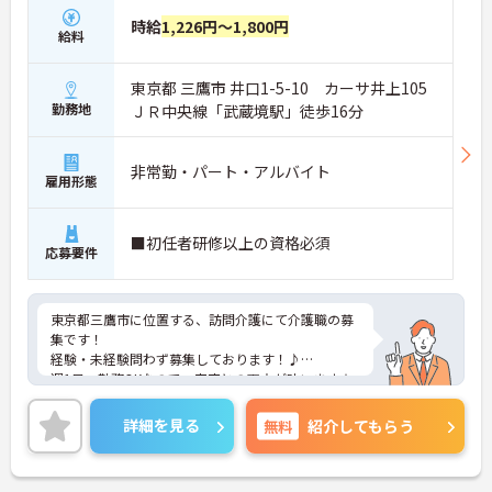
時給
1,226円～1,800円
給料
東京都 三鷹市 井口1-5-10 カーサ井上105
勤務地
ＪＲ中央線「武蔵境駅」徒歩16分
非常勤・パート・アルバイト
雇用形態
■初任者研修以上の資格必須
応募要件
東京都三鷹市に位置する、訪問介護にて介護職の募
集です！
経験・未経験問わず募集しております！♪
週1日～勤務OKなので、家庭との両立が叶います☆
ご興味のある方には、面接対策ポイントなど、さら
に詳細をご案内しますのでお気軽にご相談くださ
詳細を見る
無料
紹介してもらう
い！