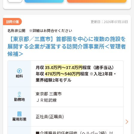
す（一部例外あり）。お客様のご自宅への移動が快
適になるだけでなく、貸与された自転車での通勤も
可能です。移動の負担を減らして元気にケアに向き
合えます。
訪問介護
更新日：2026年07月10日
＜頑張りがしっかり給与に反映される仕組み＞「社
名称非公開 ※詳細はお問合せください
員を大事にする」をモットーに、業界トップクラス
の給与水準を目指しています。賞与は年2回あり、資
【東京都／三鷹市】首都圏を中心に複数の施設を
格手当や土日出勤手当も充実。キャリアパスも明確
展開する企業が運営する訪問介護事業所＜管理者
で、管理者へのステップアップなど、頑張りに応じ
候補＞
て収入もやりがいもアップします。
月収
35.0万円～37.0万円
程度（諸手当込）
年収
470万円～540万円
程度 ※入社2年目・
給料
業界経験2年モデル
東京都 三鷹市
勤務地
ＪＲ総武線
正社員(正職員)
雇用形態
■介護職員初任者研修（ヘルパー2級）以