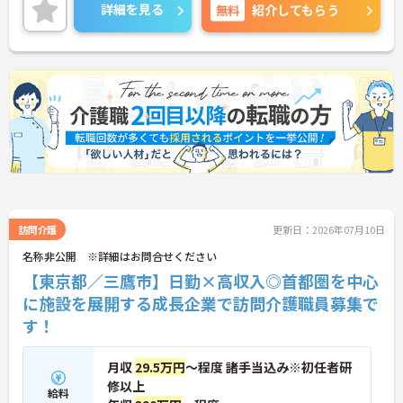
興味のある方には、面接対策ポイントなど、さらに
詳細を見る
無料
紹介してもらう
詳細をお話しいたしますのでお気軽にご相談くださ
い！
訪問介護
更新日：2026年07月10日
名称非公開 ※詳細はお問合せください
【東京都／三鷹市】日勤×高収入◎首都圏を中心
に施設を展開する成長企業で訪問介護職員募集で
す！
月収
29.5万円
～程度 諸手当込み※初任者研
修以上
給料