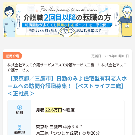
訪問介護
更新日：2026年03月03日
株式会社アスモ介護サービスアスモ介護サービス三鷹
株式会社アスモ
介護サービス
【東京都／三鷹市】日勤のみ♪住宅型有料老人ホ
ームへの訪問介護職募集！【ベストライフ三鷹】
＜正社員＞
月収
22.6万円
～程度
給料
東京都 三鷹市 中原3-4-7
勤務地
京王線「つつじケ丘駅」徒歩20分