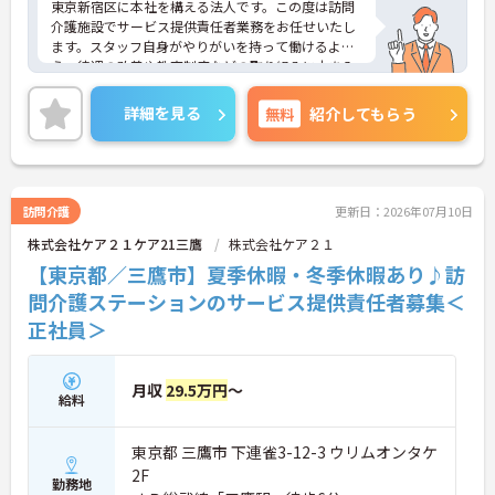
東京新宿区に本社を構える法人です。この度は訪問
介護施設でサービス提供責任者業務をお任せいたし
ます。スタッフ自身がやりがいを持って働けるよ
う、待遇の改善や教育制度などの取り組みに力を入
れています。IT事業本部が作成した事務処理ソフト
を導入しており、事務作業は少なく、その分ご利用
詳細を見る
無料
紹介してもらう
者様への対応を重視することもできます。入社後の
研修はもちろん、介護技術研修、PC研修、マナー研
修、資格取得のための勉強会等ステップに応じて用
意されており安心してご就業いただけます。
ご興味を持たれた方は面接対策ポイントや求人の詳
訪問介護
更新日：2026年07月10日
細などお話しいたしますのでお気軽にお問い合わせ
株式会社ケア２１ケア21三鷹
株式会社ケア２１
下さい。
【東京都／三鷹市】夏季休暇・冬季休暇あり♪訪
問介護ステーションのサービス提供責任者募集＜
正社員＞
月収
29.5万円
～
給料
東京都 三鷹市 下連雀3-12-3 ウリムオンタケ
2F
勤務地