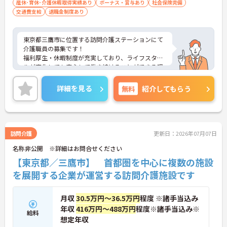
産休･育休･介護休暇取得実績あり
ボーナス・賞与あり
社会保険完備
交通費支給
退職金制度あり
東京都三鷹市に位置する訪問介護ステーションにて
介護職員の募集です！
福利厚生・休暇制度が充実しており、ライフスタイ
ルが変化しても安心して働き続けることができる環
境が整っています。
ご興味のある方には、面接対策ポイントなど、さら
詳細を見る
無料
紹介してもらう
に詳細をご案内しますのでお気軽にご相談くださ
い！
訪問介護
更新日：2026年07月07日
名称非公開 ※詳細はお問合せください
【東京都／三鷹市】 首都圏を中心に複数の施設
を展開する企業が運営する訪問介護施設です
月収
30.5万円～36.5万円
程度 ※諸手当込み
年収
416万円～488万円
程度※諸手当込み※
給料
想定年収