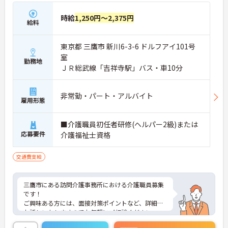
時給
1,250円～2,375円
給料
東京都 三鷹市 新川6-3-6 ドルフアイ101号
室
勤務地
ＪＲ総武線「吉祥寺駅」バス・車10分
非常勤・パート・アルバイト
雇用形態
■介護職員初任者研修(ヘルパー2級)または
応募要件
介護福祉士資格
交通費支給
三鷹市にある訪問介護事務所における介護職員募集
です！
ご興味ある方には、面接対策ポイントなど、詳細を
お話しいたしますのでお気軽にご相談ください。