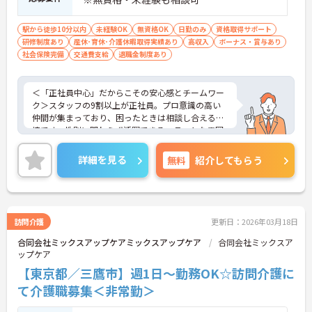
駅から徒歩10分以内
未経験OK
無資格OK
日勤のみ
資格取得サポート
研修制度あり
産休･育休･介護休暇取得実績あり
高収入
ボーナス・賞与あり
社会保険完備
交通費支給
退職金制度あり
＜「正社員中心」だからこその安心感とチームワー
ク＞スタッフの9割以上が正社員。プロ意識の高い
仲間が集まっており、困ったときは相談し合える環
境です。性別に関わらず活躍できるフラットな雰囲
気があります。
＜電動自転車でラクラク移動！身体への負担を軽減
詳細を見る
無料
紹介してもらう
＞会社から1人1台、専用の電動自転車が支給されま
す（一部例外あり）。お客様のご自宅への移動が快
適になるだけでなく、貸与された自転車での通勤も
可能です。移動の負担を減らして元気にケアに向き
合えます。
訪問介護
更新日：2026年03月18日
＜頑張りがしっかり給与に反映される仕組み＞「社
合同会社ミックスアップケアミックスアップケア
合同会社ミックスア
員を大事にする」をモットーに、業界トップクラス
ップケア
の給与水準を目指しています。賞与は年2回あり、資
格手当や土日出勤手当も充実。キャリアパスも明確
【東京都／三鷹市】週1日～勤務OK☆訪問介護に
で、管理者へのステップアップなど、頑張りに応じ
て介護職募集＜非常勤＞
て収入もやりがいもアップします。