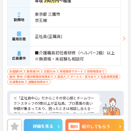
年収
390万円
～程度
東京都 三鷹市
勤務地
京王線
正社員(正職員)
雇用形態
■介護職員初任者研修（ヘルパー2級）以上
応募要件
※無資格・未経験も相談可
未経験OK
無資格OK
日勤のみ
資格取得サポート
研修制度あり
産休･育休･介護休暇取得実績あり
高収入
ボーナス・賞与あり
社会保険完備
交通費支給
退職金制度あり
＜「正社員中心」だからこその安心感とチームワー
ク＞スタッフの9割以上が正社員。プロ意識の高い
仲間が集まっており、困ったときは相談し合える環
境です。性別に関わらず活躍できるフラットな雰囲
気があります。
＜電動自転車でラクラク移動！身体への負担を軽減
詳細を見る
無料
紹介してもらう
＞会社から1人1台、専用の電動自転車が支給されま