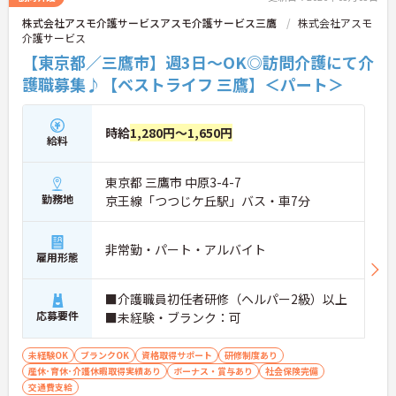
株式会社アスモ介護サービスアスモ介護サービス三鷹
株式会社アスモ
介護サービス
【東京都／三鷹市】週3日～OK◎訪問介護にて介
護職募集♪【ベストライフ 三鷹】＜パート＞
時給
1,280円～1,650円
給料
東京都 三鷹市 中原3-4-7
勤務地
京王線「つつじケ丘駅」バス・車7分
非常勤・パート・アルバイト
雇用形態
■介護職員初任者研修（ヘルパー2級）以上
応募要件
■未経験・ブランク：可
未経験OK
ブランクOK
資格取得サポート
研修制度あり
産休･育休･介護休暇取得実績あり
ボーナス・賞与あり
社会保険完備
交通費支給