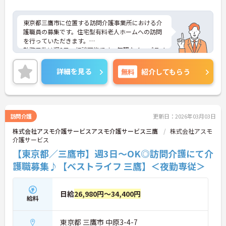
東京都三鷹市に位置する訪問介護事業所における介
護職員の募集です。住宅型有料老人ホームへの訪問
を行っていただきます。
勤務日数は週3日～相談可能です。無理なく、プライ
ベートを大切にしながらご勤務いただけます。ま
た、研修制度や資格取得支援制度があり、働きなが
詳細を見る
無料
紹介してもらう
らスキルアップが目指せる環境です。
ご興味のある方には、面接対策ポイントなど、さら
に詳細をご案内しますのでお気軽にご相談くださ
い！
訪問介護
更新日：2026年03月03日
株式会社アスモ介護サービスアスモ介護サービス三鷹
株式会社アスモ
介護サービス
【東京都／三鷹市】週3日～OK◎訪問介護にて介
護職募集♪【ベストライフ 三鷹】＜夜勤専従＞
日給
26,980円～34,400円
給料
東京都 三鷹市 中原3-4-7