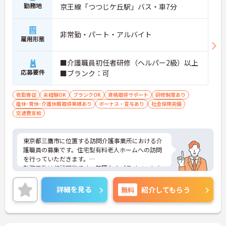
勤務地
京王線「つつじケ丘駅」バス・車7分
非常勤・パート・アルバイト
雇用形態
■介護職員初任者研修（ヘルパー2級）以上
応募要件
■ブランク：可
夜勤専従
未経験OK
ブランクOK
資格取得サポート
研修制度あり
産休･育休･介護休暇取得実績あり
ボーナス・賞与あり
社会保険完備
交通費支給
東京都三鷹市に位置する訪問介護事業所における介
護職員の募集です。住宅型有料老人ホームへの訪問
を行っていただきます。
勤務日数は相談可能です。無理なくプライベートを
大切にしながらご勤務いただけます。また、研修制
度があり、働きながらスキルアップが目指せる環境
詳細を見る
無料
紹介してもらう
です。
ご興味のある方には、面接対策ポイントなど、さら
に詳細をご案内しますのでお気軽にご相談くださ
い！