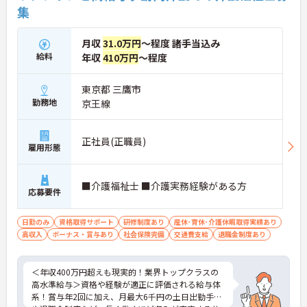
集
月収
31.0万円
～程度 諸手当込み
給料
年収
410万円
～程度
東京都 三鷹市
勤務地
京王線
正社員(正職員)
雇用形態
■介護福祉士 ■介護実務経験がある方
応募要件
日勤のみ
資格取得サポート
研修制度あり
産休･育休･介護休暇取得実績あり
高収入
ボーナス・賞与あり
社会保険完備
交通費支給
退職金制度あり
＜年収400万円超えも現実的！業界トップクラスの
高水準給与＞資格や経験が適正に評価される給与体
系！賞与年2回に加え、月最大6千円の土日出勤手当