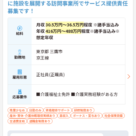
に施設を展開する訪問事業所でサービス提供責任
へ進む道とキャリアプランも多様化しています。
募集です！
月収
30.5万円～36.5万円
程度 ※諸手当込み
年収
416万円～488万円
程度※諸手当込み※
給料
想定年収
東京都 三鷹市
勤務地
京王線
正社員(正職員)
雇用形態
■介護福祉士免許 ■介護実務経験がある方
応募要件
残業少なめ
日勤のみ
資格取得サポート
研修制度あり
産休･育休･介護休暇取得実績あり
高収入
ボーナス・賞与あり
社会保険完備
交通費支給
退職金制度あり