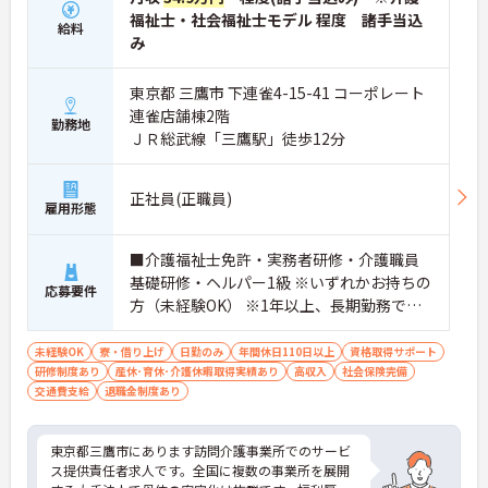
福祉士・社会福祉士モデル 程度 諸手当込
給料
み
東京都 三鷹市 下連雀4-15-41 コーポレート
連雀店舗棟2階
勤務地
ＪＲ総武線「三鷹駅」徒歩12分
正社員(正職員)
雇用形態
■介護福祉士免許・実務者研修・介護職員
基礎研修・ヘルパー1級 ※いずれかお持ちの
応募要件
方（未経験OK） ※1年以上、長期勤務でき
る方優遇 ※サ責経験のある方優遇
未経験OK
寮・借り上げ
日勤のみ
年間休日110日以上
資格取得サポート
研修制度あり
産休･育休･介護休暇取得実績あり
高収入
社会保険完備
交通費支給
退職金制度あり
東京都三鷹市にあります訪問介護事業所でのサービ
ス提供責任者求人です。全国に複数の事業所を展開