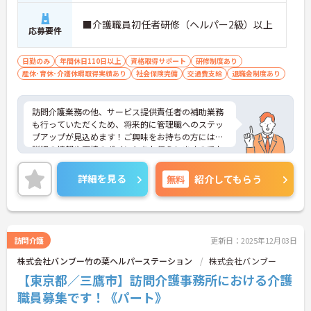
■介護職員初任者研修（ヘルパー2級）以上
応募要件
日勤のみ
年間休日110日以上
資格取得サポート
研修制度あり
産休･育休･介護休暇取得実績あり
社会保険完備
交通費支給
退職金制度あり
訪問介護業務の他、サービス提供責任者の補助業務
も行っていただくため、将来的に管理職へのステッ
プアップが見込めます！ご興味をお持ちの方には、
詳細の情報や面接のポイントをお伝えしますのでお
気軽にお問い合わせください。
詳細を見る
無料
紹介してもらう
訪問介護
更新日：2025年12月03日
株式会社バンブー竹の葉ヘルパーステーション
株式会社バンブー
【東京都／三鷹市】訪問介護事務所における介護
職員募集です！《パート》