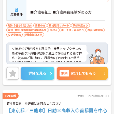
■介護福祉士 ■介護実務経験がある方
応募要件
駅から徒歩10分以内
日勤のみ
資格取得サポート
研修制度あり
産休･育休･介護休暇取得実績あり
高収入
ボーナス・賞与あり
社会保険完備
交通費支給
退職金制度あり
＜年収400万円超えも現実的！業界トップクラスの
高水準給与＞資格や経験が適正に評価される給与体
系！賞与年2回に加え、月最大6千円の土日出勤手当
や退職金制度など、長く働くほど収入が安定する仕
組みが整っています
＜スマホ1台で完結！ICT活用で記録業務の負担を大
詳細を見る
無料
紹介してもらう
幅カット＞日々の記録やシフト確認はすべて自社開
発のスマホアプリで行えるため、手書き書類の作成
に追われることはありません。事務作業が効率化♪
本来の業務である「お客様へのケア」に集中できる
環境です。
訪問介護
更新日：2026年07月10日
＜「夜勤なし」で管理者・スペシャリストを目指せ
名称非公開 ※詳細はお問合せください
る明確なキャリアパス＞訪問介護のため夜勤がな
く、完全週休2日制で生活リズムを整えながら働け
【東京都／三鷹市】日勤×高収入◎首都圏を中心
ます。現場のプロとして極める道、マネジメント職