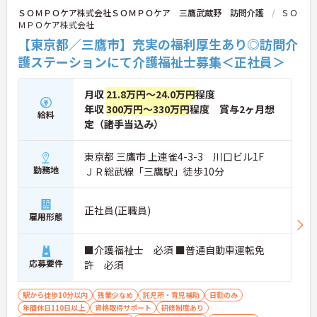
ＳＯＭＰＯケア株式会社ＳＯＭＰＯケア 三鷹武蔵野 訪問介護
ＳＯ
ＭＰＯケア株式会社
【東京都／三鷹市】充実の福利厚生あり◎訪問介
護ステーションにて介護福祉士募集＜正社員＞
月収
21.8万円～24.0万円
程度
年収
300万円～330万円
程度 賞与2ヶ月想
給料
定（諸手当込み）
東京都 三鷹市 上連雀4-3-3 川口ビル1F
勤務地
ＪＲ総武線「三鷹駅」徒歩10分
正社員(正職員)
雇用形態
■介護福祉士 必須 ■普通自動車運転免
応募要件
許 必須
駅から徒歩10分以内
残業少なめ
託児所・育児補助
日勤のみ
年間休日110日以上
資格取得サポート
研修制度あり