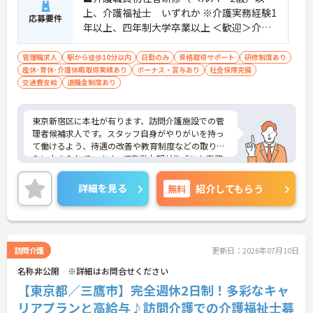
上、介護福祉士 いずれか ※介護実務経験1
応募要件
年以上、四年制大学卒業以上 ＜歓迎＞介護
業界以外の業界経験がある方、介護業界以
外でのマネジメント経験がある方
管理職求人
駅から徒歩10分以内
日勤のみ
資格取得サポート
研修制度あり
産休･育休･介護休暇取得実績あり
ボーナス・賞与あり
社会保険完備
交通費支給
退職金制度あり
東京新宿区に本社が有ります、訪問介護施設での管
理者候補求人です。スタッフ自身がやりがいを持っ
て働けるよう、待遇の改善や教育制度などの取り組
みに力を入れています。IT事業本部が作成した事務
処理ソフトを導入しており、事務作業は少なく、そ
の分ご利用者様への対応を重視することもできま
詳細を見る
無料
紹介してもらう
す。入社後の研修はもちろん、介護技術研修、PC研
修、マナー研修、資格取得のための勉強会等ステッ
プに応じて用意されており安心してご就業いただけ
ます。
ご興味を持たれた方は面接対策ポイントや求人の詳
訪問介護
更新日：2026年07月10日
細などお話しいたしますのでお気軽にお問い合わせ
名称非公開 ※詳細はお問合せください
下さい。
【東京都／三鷹市】完全週休2日制！多彩なキャ
リアプランと高給与♪訪問介護での介護福祉士募