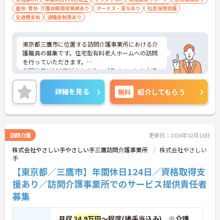
産休･育休･介護休暇取得実績あり
ボーナス・賞与あり
社会保険完備
交通費支給
退職金制度あり
東京都三鷹市に位置する訪問介護事業所における介
護職員の募集です。住宅型有料老人ホームへの訪問
を行っていただきます。
年間休日は110日以上もあり、プライベートを大切
にしながらご勤務いただけます。また、研修制度や
資格取得支援制度があり、働きながらスキルアップ
詳細を見る
無料
紹介してもらう
が目指せる環境です。
ご興味のある方には、面接対策ポイントなど、さら
に詳細をご案内しますのでお気軽にご相談くださ
い！
訪問介護
更新日：2026年02月18日
株式会社やさしい手やさしい手三鷹訪問介護事業所
株式会社やさしい
手
【東京都／三鷹市】年間休日124日／資格取得支
援あり／訪問介護事業所でのサービス提供責任者
募集
月収
34.9万円
～程度(諸手当込み) ※介護