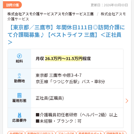
訪問介護
更新日：2026年03月03日
株式会社アスモ介護サービスアスモ介護サービス三鷹
株式会社アスモ
介護サービス
【東京都／三鷹市】年間休日111日◎訪問介護に
て介護職募集♪【ベストライフ 三鷹】＜正社員
＞
月収
26.3万円～31.5万円
程度
給料
東京都 三鷹市 中原3-4-7
勤務地
京王線「つつじケ丘駅」バス・車8分
正社員(正職員)
雇用形態
■介護職員初任者研修（ヘルパー2級）以上
応募要件
■未経験・ブランク：可
未経験OK
年間休日110日以上
ブランクOK
資格取得サポート
研修制度あり