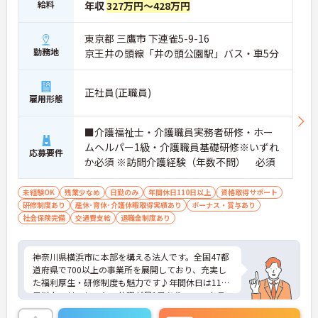
給料
年収
327万円～428万円
東京都 三鷹市 下連雀5-9-16
勤務地
京王井の頭線「井の頭公園駅」バス・車5分
正社員(正職員)
雇用形態
■介護福祉士・介護職員実務者研修・ホー
ムヘルパー1級・介護職員基礎研修※いずれ
応募要件
か必須 ※訪問介護経験（年数不問） 必須
未経験OK
残業少なめ
日勤のみ
年間休日110日以上
資格取得サポート
研修制度あり
産休･育休･介護休暇取得実績あり
ボーナス・賞与あり
社会保険完備
交通費支給
退職金制度あり
神奈川県横浜市に本部を構える法人です。全国47都
道府県で700以上の事業所を展開しており、充実し
た福利厚生・研修制度も魅力です♪年間休日は110
日以上、リフレッシュ休暇が月1日あり、ワークラ
イフバランスを重視される方にもおすすめです。ご