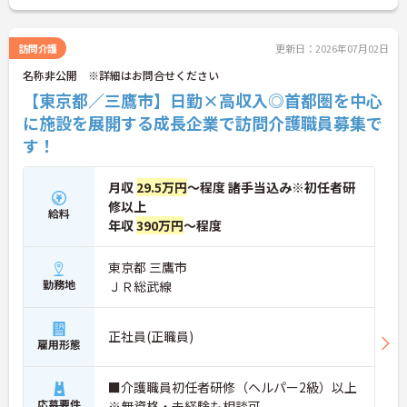
意されており安心してご就業いただけます。
ご興味を持たれた方は面接対策ポイントや求人の詳
細などお話しいたしますのでお気軽にお問い合わせ
訪問介護
更新日：2026年07月02日
下さい。
名称非公開 ※詳細はお問合せください
【東京都／三鷹市】日勤×高収入◎首都圏を中心
に施設を展開する成長企業で訪問介護職員募集で
す！
月収
29.5万円
～程度 諸手当込み※初任者研
修以上
給料
年収
390万円
～程度
東京都 三鷹市
勤務地
ＪＲ総武線
正社員(正職員)
雇用形態
■介護職員初任者研修（ヘルパー2級）以上
応募要件
※無資格・未経験も相談可