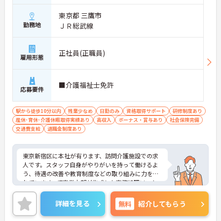
東京都 三鷹市
勤務地
ＪＲ総武線
正社員(正職員)
雇用形態
■介護福祉士免許
応募要件
駅から徒歩10分以内
残業少なめ
日勤のみ
資格取得サポート
研修制度あり
産休･育休･介護休暇取得実績あり
高収入
ボーナス・賞与あり
社会保険完備
交通費支給
退職金制度あり
東京新宿区に本社が有ります、訪問介護施設での求
人です。スタッフ自身がやりがいを持って働けるよ
う、待遇の改善や教育制度などの取り組みに力を入
れています。IT事業本部が作成した事務処理ソフト
を導入しており、事務作業は少なく、その分ご利用
者様への対応を重視することもできます。入社後の
詳細を見る
無料
紹介してもらう
研修はもちろん、介護技術研修、PC研修、マナー研
修、資格取得のための勉強会等ステップに応じて用