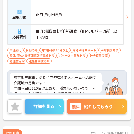
正社員(正職員)
雇用形態
■介護職員初任者研修（旧ヘルパー2級）以
応募要件
上必須
車通勤可
日勤のみ
年間休日110日以上
資格取得サポート
研修制度あり
産休･育休･介護休暇取得実績あり
ボーナス・賞与あり
社会保険完備
交通費支給
退職金制度あり
東京都三鷹市にある住宅型有料老人ホームへの訪問
介護職の募集です！
年間休日は110日以上あり、残業も少ないので、プ
ライベートの時間もしっかり確保できます☆
ご興味がある方はご面接のポイントをお伝えします
ので、お気軽にお問い合わせください！
詳細を見る
無料
紹介してもらう
訪問介護
更新日：2026年03月03日