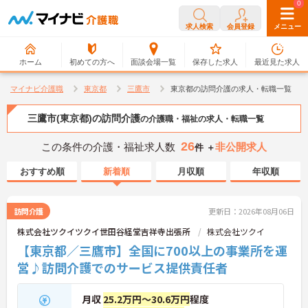
0
0
求人検索
会員登録
メニュー
ホーム
初めての方へ
面談会場一覧
保存した求人
最近見た求人
マイナビ介護職
東京都
三鷹市
東京都の訪問介護の求人・転職一覧
三鷹市(東京都)の訪問介護
の介護職・福祉の求人・転職一覧
26
この条件の介護・福祉求人数
非公開求人
件 ＋
おすすめ順
新着順
月収順
年収順
訪問介護
更新日：2026年08月06日
株式会社ツクイツクイ世田谷経堂吉祥寺出張所
株式会社ツクイ
【東京都／三鷹市】全国に700以上の事業所を運
営♪訪問介護でのサービス提供責任者
月収
25.2万円～30.6万円
程度