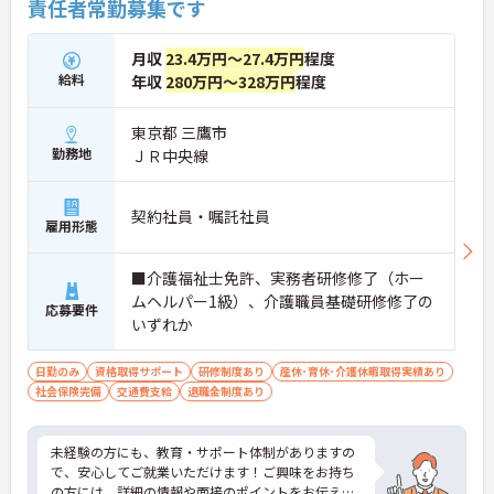
責任者常勤募集です
月収
23.4万円～27.4万円
程度
給料
年収
280万円～328万円
程度
東京都 三鷹市
勤務地
ＪＲ中央線
契約社員・嘱託社員
雇用形態
■介護福祉士免許、実務者研修修了（ホー
ムヘルパー1級）、介護職員基礎研修修了の
応募要件
いずれか
日勤のみ
資格取得サポート
研修制度あり
産休･育休･介護休暇取得実績あり
社会保険完備
交通費支給
退職金制度あり
未経験の方にも、教育・サポート体制がありますの
で、安心してご就業いただけます！ご興味をお持ち
の方には、詳細の情報や面接のポイントをお伝えし