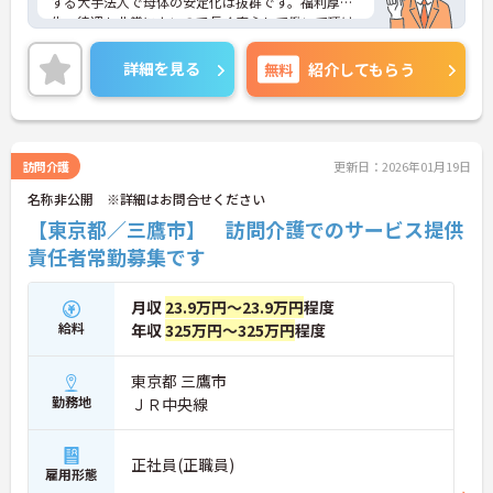
する大手法人で母体の安定化は抜群です。福利厚
生・待遇も非常によいので長く安心して働いて頂け
ます。チームワークがよく、業務の分担や役割がき
ちんとされておりますので、無駄な残業は無く、プ
詳細を見る
無料
紹介してもらう
ライベートとの両立もしやすい環境です。人事ロー
テーション制度により、訪問介護以外の業態にもチ
ャレンジすることが出でき、キャリアアップにもつ
ながります。ご興味のある方は是非お気軽にお問い
合わせ下さい。
訪問介護
更新日：2026年01月19日
名称非公開 ※詳細はお問合せください
【東京都／三鷹市】 訪問介護でのサービス提供
責任者常勤募集です
月収
23.9万円～23.9万円
程度
給料
年収
325万円～325万円
程度
東京都 三鷹市
勤務地
ＪＲ中央線
正社員(正職員)
雇用形態