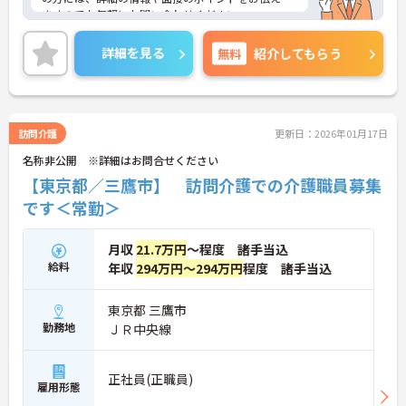
ますのでお気軽にお問い合わせください。
詳細を見る
無料
紹介してもらう
訪問介護
更新日：2026年01月17日
名称非公開 ※詳細はお問合せください
【東京都／三鷹市】 訪問介護での介護職員募集
です＜常勤＞
月収
21.7万円
～程度 諸手当込
給料
年収
294万円～294万円
程度 諸手当込
東京都 三鷹市
勤務地
ＪＲ中央線
正社員(正職員)
雇用形態