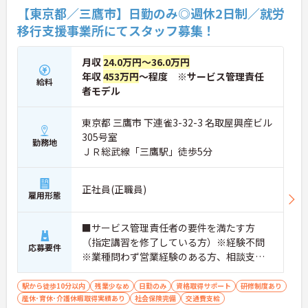
【東京都／三鷹市】日勤のみ◎週休2日制／就労
移行支援事業所にてスタッフ募集！
月収
24.0万円～36.0万円
年収
453万円
～程度 ※サービス管理責任
給料
者モデル
東京都 三鷹市 下連雀3-32-3 名取屋興産ビル
305号室
勤務地
ＪＲ総武線「三鷹駅」徒歩5分
正社員(正職員)
雇用形態
■サービス管理責任者の要件を満たす方
（指定講習を修了している方）※経験不問
応募要件
※業種問わず営業経験のある方、相談支
援・直接支援の経験がある方歓迎
駅から徒歩10分以内
残業少なめ
日勤のみ
資格取得サポート
研修制度あり
産休･育休･介護休暇取得実績あり
社会保険完備
交通費支給