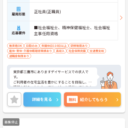
正社員(正職員)
雇用形態
■社会福祉士、精神保健福祉士、社会福祉
応募要件
主事任用資格
無資格OK
日勤のみ
年間休日110日以上
研修制度あり
産休･育休･介護休暇取得実績あり
高収入
社会保険完備
交通費支給
退職金制度あり
東京都三鷹市にありますデイサービスでの求人で
す。
ご利用者の在宅生活を豊かにすることを目指し、職
種間を越え一丸となってサービスを提供しておりま
す。
適切な給与、労働環境、教育制度の充実に力を入
詳細を見る
無料
紹介してもらう
れ、長く安心して働ける職場を目指しています。
ご興味ある方は詳細お問い合わせください。
募集停止