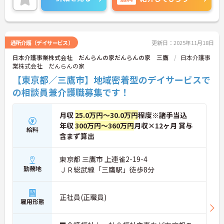
細をお話致しますのでお気軽にご相談ください。
通所介護（デイサービス）
更新日：2025年11月18日
日本介護事業株式会社 だんらんの家だんらんの家 三鷹
日本介護事
業株式会社 だんらんの家
【東京都／三鷹市】地域密着型のデイサービスで
の相談員兼介護職募集です！
月収
25.0万円～30.0万円
程度※諸手当込
年収
300万円～360万円
月収×12ヶ月 賞与
給料
含まず算出
東京都 三鷹市 上連雀2-19-4
勤務地
ＪＲ総武線「三鷹駅」徒歩8分
正社員(正職員)
雇用形態