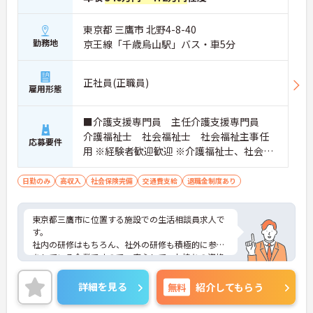
東京都 三鷹市 北野4-8-40
勤務地
京王線「千歳烏山駅」バス・車5分
正社員(正職員)
雇用形態
■介護支援専門員 主任介護支援専門員
介護福祉士 社会福祉士 社会福祉主事任
応募要件
用 ※経験者歓迎歓迎 ※介護福祉士、社会福
祉士のいずれかの資格をお持ちの方、優遇
日勤のみ
高収入
社会保険完備
交通費支給
退職金制度あり
東京都三鷹市に位置する施設での生活相談員求人で
す。
社内の研修はもちろん、社外の研修も積極的に参加
をしている企業ですので、安心して、お持ちの資格
を活かしてご就業頂けます。
ご興味のある方はお気軽にお問い合わせ下さいま
詳細を見る
無料
紹介してもらう
せ。