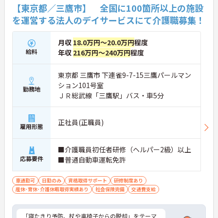
【東京都／三鷹市】 全国に100箇所以上の施設
を運営する法人のデイサービスにて介護職募集！
月収
18.0万円～20.0万円
程度
給料
年収
216万円～240万円
程度
東京都 三鷹市 下連雀9-7-15三鷹パールマン
ション101号室
勤務地
ＪＲ総武線「三鷹駅」バス・車5分
正社員(正職員)
雇用形態
■介護職員初任者研修（ヘルパー2級）以上
応募要件
■普通自動車運転免許
車通勤可
日勤のみ
資格取得サポート
研修制度あり
産休･育休･介護休暇取得実績あり
社会保険完備
交通費支給
「寝たきり予防、杖や車椅子からの脱却」をテーマ