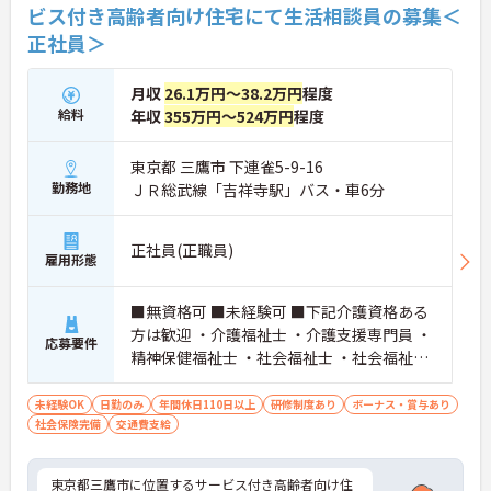
ビス付き高齢者向け住宅にて生活相談員の募集＜
正社員＞
月収
26.1万円～38.2万円
程度
給料
年収
355万円～524万円
程度
東京都 三鷹市 下連雀5-9-16
勤務地
ＪＲ総武線「吉祥寺駅」バス・車6分
正社員(正職員)
雇用形態
■無資格可 ■未経験可 ■下記介護資格ある
方は歓迎 ・介護福祉士 ・介護支援専門員 ・
応募要件
精神保健福祉士 ・社会福祉士 ・社会福祉主
事任用資格
未経験OK
日勤のみ
年間休日110日以上
研修制度あり
ボーナス・賞与あり
社会保険完備
交通費支給
東京都三鷹市に位置するサービス付き高齢者向け住