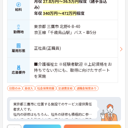
月収
27.8万円～36.5万円
程度（諸手当込
み）
給料
年収
340万円～472万円
程度
東京都 三鷹市 北野4-8-40
勤務地
京王線「千歳烏山駅」バス・車5分
正社員(正職員)
雇用形態
■介護福祉士 ※経験者歓迎 ※上記資格をお
持ちでない方にも、取得に向けたサポート
応募要件
を実施
日勤のみ
高収入
社会保険完備
交通費支給
退職金制度あり
東京都三鷹市に位置する施設でのサービス提供責任
者求人です。
社内の研修はもちろん、社外の研修も積極的に参加
をしている企業ですので、安心して、お持ちの資格
を活かしてご就業頂けます。