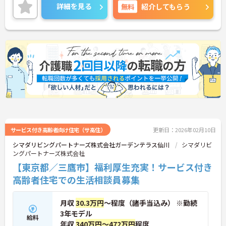
ご興味のある方はお気軽にお問い合わせ下さいま
詳細を見る
無料
紹介してもらう
せ。
サービス付き高齢者向け住宅（サ高住）
更新日：2026年02月10日
シマダリビングパートナーズ株式会社ガーデンテラス仙川
シマダリビ
ングパートナーズ株式会社
【東京都／三鷹市】福利厚生充実！サービス付き
高齢者住宅での生活相談員募集
月収
30.3万円
～程度（諸手当込み） ※勤続
3年モデル
給料
年収
340万円～472万円
程度