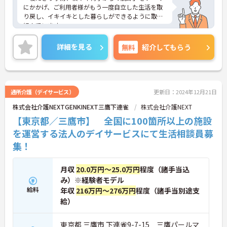
にかかげ、ご利用者様がもう一度自立した生活を取
り戻し、イキイキとした暮らしができるように取り
組んでいます。
整骨院からスタートした法人で、現在も店舗を増や
し続けている安定感のある母体です。事業拡大傾向
詳細を見る
無料
紹介してもらう
にあるため、頑張り次第ではキャリアアップも見込
めるます。複数の店舗を経営しているノウハウを生
かした研修制度も自身の成長に繋がります。自立支
援に向けての熱い想いのスタッフが多く、活気があ
る職場も魅力の1つです。
通所介護（デイサービス）
更新日：2024年12月21日
ご興味のある方はお気軽にお問い合わせ下さいま
株式会社介護NEXTGENKINEXT三鷹下連雀
株式会社介護NEXT
せ。
【東京都／三鷹市】 全国に100箇所以上の施設
を運営する法人のデイサービスにて生活相談員募
集！
月収
20.0万円～25.0万円
程度（諸手当込
み）※経験者モデル
給料
年収
216万円～276万円
程度（諸手当別途支
給）
東京都 三鷹市 下連雀9-7-15 三鷹パールマ