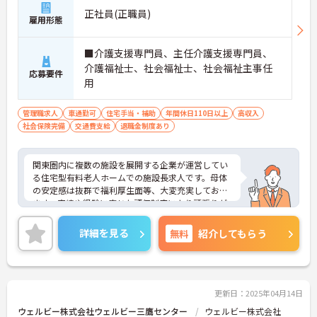
正社員(正職員)
雇用形態
■介護支援専門員、主任介護支援専門員、
介護福祉士、社会福祉士、社会福祉主事任
応募要件
用
管理職求人
車通勤可
住宅手当・補助
年間休日110日以上
高収入
社会保険完備
交通費支給
退職金制度あり
関東圏内に複数の施設を展開する企業が運営してい
る住宅型有料老人ホームでの施設長求人です。母体
の安定感は抜群で福利厚生面等、大変充実しており
ます。実績や経験に応じた評価制度により頑張りが
きちんと給与に還元され、年収500万円以上も期待
できます。ご興味のある方はお気軽にお問い合わせ
詳細を見る
無料
紹介してもらう
下さいませ。
更新日：2025年04月14日
ウェルビー株式会社ウェルビー三鷹センター
ウェルビー株式会社