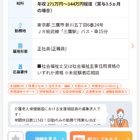
給料
年収
271万円～344万円
程度（賞与3.5ヵ月
の場合）
東京都 三鷹市 新川五丁目6番24号
勤務地
ＪＲ総武線「三鷹駅」バス・車15分
正社員(正職員)
雇用形態
■社会福祉士又は社会福祉主事任用資格の
応募要件
いずれか資格 ※未経験者応相談
未経験OK
残業少なめ
住宅手当・補助
日勤のみ
年間休日110日以上
資格取得サポート
研修制度あり
社会保険完備
交通費支給
退職金制度あり
介護老人保健施設における支援相談員の募集求人で
す！
年間休日数115日！日勤のみの勤務で残業もほぼな
し！プライベートな時間も大切にしながら働ける環
境です！
ご興味ある方には、面接のポイントなど、さらに詳
詳細を見る
無料
紹介してもらう