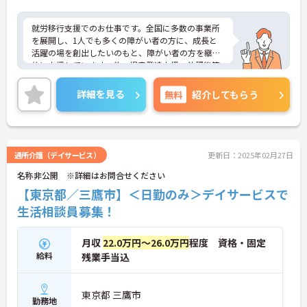
就労移行支援でのお仕事です。全国に多数の事業所
を展開し、1人でも多くの障がい者の方に、成長と
活躍の場を創出したいのもと、障がい者の方を継続
的に支援しています。他、児童発達支援、放課後等
デイサービスも展開しており安定感も抜群です。
ご興味ある方には、面接対策ポイントなど、さらに
詳細を見る
無料
紹介してもらう
詳細をお話しいたしますのでお気軽にご相談くださ
い！
通所介護（デイサービス）
更新日：2025年02月27日
名称非公開 ※詳細はお問合せください
【東京都／三鷹市】＜日勤のみ＞デイサービスで
生活相談員募集！
月収
22.0万円～26.0万円
程度 資格・固定
給料
残業手当込
東京都 三鷹市
勤務地