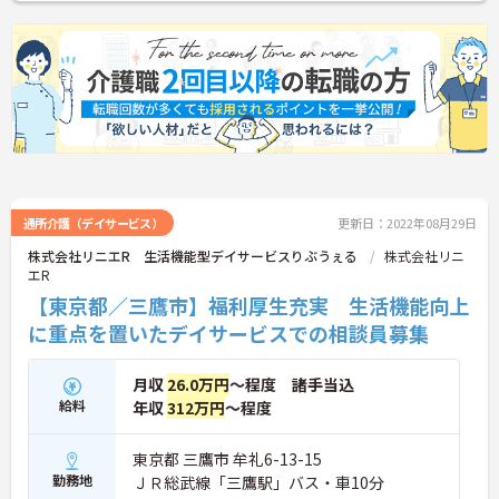
かした研修制度も自身の成長に繋がります。自立支
援に向けての熱い想いのスタッフが多く、活気があ
る職場も魅力の1つです。
ご興味のある方はお気軽にお問い合わせ下さいま
せ。
通所介護（デイサービス）
更新日：2022年08月29日
株式会社リニエR 生活機能型デイサービスりぶうぇる
株式会社リニ
エR
【東京都／三鷹市】福利厚生充実 生活機能向上
に重点を置いたデイサービスでの相談員募集
月収
26.0万円
～程度 諸手当込
給料
年収
312万円
～程度
東京都 三鷹市 牟礼6-13-15
勤務地
ＪＲ総武線「三鷹駅」バス・車10分