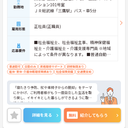
ンション101号室
勤務地
ＪＲ総武線「三鷹駅」バス・車5分
正社員(正職員)
雇用形態
■社会福祉士、社会福祉主事、精神保健福
祉士・介護福祉士・介護支援専門員 ※地域
応募要件
によって条件が異なります。 ■普通自動車
免許（AT限定可） ※未経験可、ブランク可
車通勤可
日勤のみ
資格取得サポート
研修制度あり
産休･育休･介護休暇取得実績あり
社会保険完備
交通費支給
「寝たきり予防、杖や車椅子からの脱却」をテーマ
にかかげ、ご利用者様がもう一度自立した生活を取
り戻し、イキイキとした暮らしができるように取り
組んでいます。
整骨院からスタートした法人で、現在も店舗を増や
し続けている安定感のある母体です。事業拡大傾向
詳細を見る
無料
紹介してもらう
にあるため、頑張り次第ではキャリアアップも見込
めるます。複数の店舗を経営しているノウハウを生