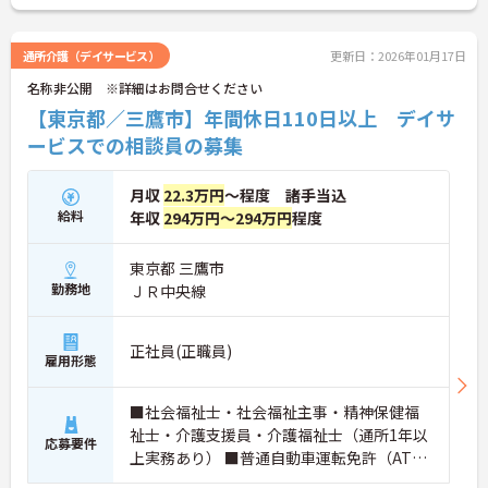
通所介護（デイサービス）
更新日：2026年01月17日
名称非公開 ※詳細はお問合せください
【東京都／三鷹市】年間休日110日以上 デイサ
ービスでの相談員の募集
月収
22.3万円
～程度 諸手当込
給料
年収
294万円～294万円
程度
東京都 三鷹市
勤務地
ＪＲ中央線
正社員(正職員)
雇用形態
■社会福祉士・社会福祉主事・精神保健福
祉士・介護支援員・介護福祉士（通所1年以
応募要件
上実務あり） ■普通自動車運転免許（AT
可）必須