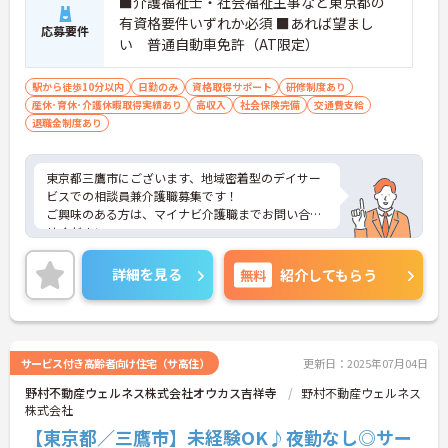
■介護福祉士・社会福祉主事など東京都の
有資格要件いずれか必須 ■あれば望まし
応募要件
い 普通自動車免許（AT限定）
駅から徒歩10分以内
日勤のみ
資格取得サポート
研修制度あり
産休･育休･介護休暇取得実績あり
高収入
社会保険完備
交通費支給
退職金制度あり
東京都三鷹市にございます、地域密着型のデイサー
ビスでの相談員兼介護職募集です！
ご興味のある方は、マイナビ介護職までお問い合わ
せください。
詳細を見る
無料
紹介してもらう
サービス付き高齢者向け住宅（サ高住）
更新日：2025年07月04日
野村不動産ウェルネス株式会社オウカス吉祥寺
野村不動産ウェルネス
株式会社
【東京都／三鷹市】未経験OK♪夜勤なし◎サー