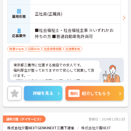
正社員(正職員)
雇用形態
■社会福祉士・社会福祉主事 ※いずれかお
応募要件
持ちの方 ■普通自動車免許尚可
残業少なめ
日勤のみ
社会保険完備
交通費支給
東京都三鷹市に位置する施設での求人です。
福利厚生が整っておりますので安心して就業して頂
けます。
ご興味のある方はお気軽にお問い合わせ下さい。
詳細を見る
無料
紹介してもらう
通所介護（デイサービス）
更新日：2024年12月21日
株式会社介護NEXTGENKINEXT三鷹下連雀
株式会社介護NEXT