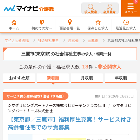
0
0
求人検索
会員登録
メニュー
ホーム
初めての方へ
面談会場一覧
保存した求人
最近見た求人
マイナビ介護職
社会福祉主事
東京都
三鷹市
東京都の社会福祉主
三鷹市(東京都)の社会福祉主事
の求人・転職一覧
13
この条件の介護・福祉求人数
非公開求人
件 ＋
おすすめ順
新着順
月収順
年収順
サービス付き高齢者向け住宅（サ高住）
更新日：2026年03月26日
シマダリビングパートナーズ株式会社ガーデンテラス仙川
シマダリビ
ングパートナーズ株式会社
【東京都／三鷹市】福利厚生充実！サービス付き
高齢者住宅でのサ責募集