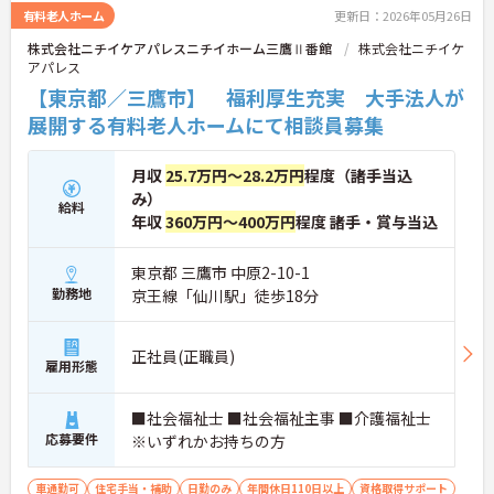
有料老人ホーム
更新日：2026年05月26日
株式会社ニチイケアパレスニチイホーム三鷹Ⅱ番館
株式会社ニチイケ
アパレス
【東京都／三鷹市】 福利厚生充実 大手法人が
展開する有料老人ホームにて相談員募集
月収
25.7万円～28.2万円
程度（諸手当込
み）
給料
年収
360万円～400万円
程度 諸手・賞与当込
東京都 三鷹市 中原2-10-1
勤務地
京王線「仙川駅」徒歩18分
正社員(正職員)
雇用形態
■社会福祉士 ■社会福祉主事 ■介護福祉士
応募要件
※いずれかお持ちの方
車通勤可
住宅手当・補助
日勤のみ
年間休日110日以上
資格取得サポート