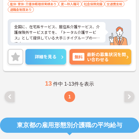
産休･育休･介護休暇取得実績あり
夏～秋入職可
社会保険完備
交通費支給
退職金制度あり
全国に、在宅系サービス、居住系介護サービス、介
護保険外サービスまでを、「トータル介護サービ
ス」として提供している大手ニチイグループの一員
です。
24時間の見守り体制の「介護付有料老人ホーム ニチ
最新の募集状況を問
イホーム」と、高齢者に配慮した設備とサービスを
詳細を見る
無料
い合わせる
備えた「サービス付き高齢者向け住宅 アイリスガー
デン」を、首都圏を中心に展開しています。
これまでの長年の実績に加え、更なる介護サービス
向上のために、現在もなお様々な取り組みを行って
います。
13
件中 1-13件を表示
ご興味をお持ちの方には詳細の情報や面接のポイン
トをお伝えしますのでお気軽にお問い合わせくださ
1
いませ。
東京都の雇用形態別介護職の平均給与