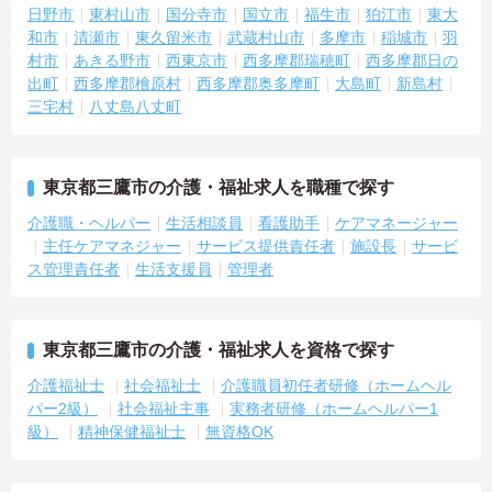
日野市
東村山市
国分寺市
国立市
福生市
狛江市
東大
和市
清瀬市
東久留米市
武蔵村山市
多摩市
稲城市
羽
村市
あきる野市
西東京市
西多摩郡瑞穂町
西多摩郡日の
出町
西多摩郡檜原村
西多摩郡奥多摩町
大島町
新島村
三宅村
八丈島八丈町
東京都三鷹市の介護・福祉求人を職種で探す
介護職・ヘルパー
生活相談員
看護助手
ケアマネージャー
主任ケアマネジャー
サービス提供責任者
施設長
サービ
ス管理責任者
生活支援員
管理者
東京都三鷹市の介護・福祉求人を資格で探す
介護福祉士
社会福祉士
介護職員初任者研修（ホームヘル
パー2級）
社会福祉主事
実務者研修（ホームヘルパー1
級）
精神保健福祉士
無資格OK