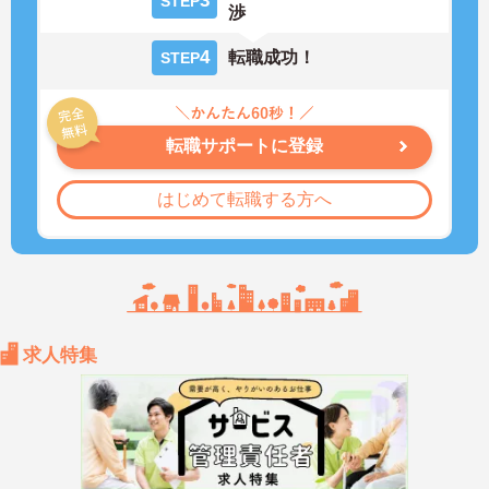
3
STEP
渉
4
転職成功！
STEP
転職サポートに登録
はじめて転職する方へ
求人特集