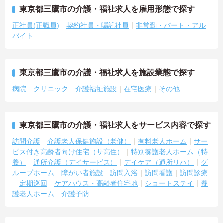
東京都三鷹市の介護・福祉求人を雇用形態で探す
正社員(正職員)
契約社員・嘱託社員
非常勤・パート・アル
バイト
東京都三鷹市の介護・福祉求人を施設業態で探す
病院
クリニック
介護福祉施設
在宅医療
その他
東京都三鷹市の介護・福祉求人をサービス内容で探す
訪問介護
介護老人保健施設（老健）
有料老人ホーム
サー
ビス付き高齢者向け住宅（サ高住）
特別養護老人ホーム（特
養）
通所介護（デイサービス）
デイケア（通所リハ）
グ
ループホーム
障がい者施設
訪問入浴
訪問看護
訪問診療
定期巡回
ケアハウス・高齢者住宅地
ショートステイ
養
護老人ホーム
介護予防