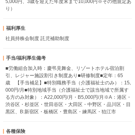
5,000円、3歳を迎えた年度末まで10,000円※その他規定あ
り）
福利厚生
社員持株会制度 託児補助制度
手当/福利厚生備考
■労働組合加入時：慶弔見舞金、リゾートホテル宿泊割
引、レジャー施設割引き制度あり■研修制度■定年：65
歳 【手当補足】■特別職務手当（介護福祉士のみ）：15,
000円/月■特別地域手当（介護福祉士で該当地域で所属す
る方のみ対象）：A22,000円/月・B5,000円/月※A：港区・
渋谷区・杉並区・世田谷区・大田区・中野区・品川区・目
黒区、B:新宿区・板橋区・豊島区・練馬区・狛江市
各種保険