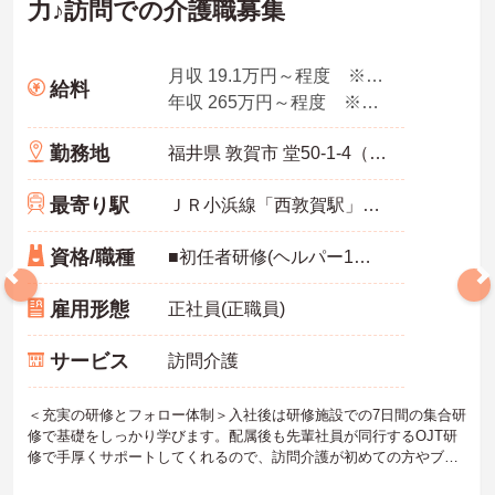
力♪訪問での介護職募集
月収 19.1万円～程度 ※諸手当込み
給料
年収 265万円～程度 ※想定年収
勤務地
福井県 敦賀市 堂50-1-4（長沢）日経ビル1F
最寄り駅
ＪＲ小浜線「西敦賀駅」バス・車4分
資格/職種
■初任者研修(ヘルパー1級・2級)以上の資格をお持ちの方 ■スマートフォン所持必須（業務に使用するため） ■普通運転免許必須（AT可） ※未経験可
雇用形態
正社員(正職員)
サービス
訪問介護
＜充実の研修とフォロー体制＞入社後は研修施設での7日間の集合研
修で基礎をしっかり学びます。配属後も先輩社員が同行するOJT研
修で手厚くサポートしてくれるので、訪問介護が初めての方やブラ
ンクがある方も安心してスタートできます。定期的なフォローアッ