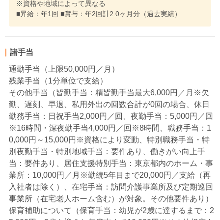
※資格や地域によって異なる
■昇給：年1回 ■賞与：年2回計2.0ヶ月分（過去実績）
諸手当
通勤手当（上限50,000円／月）
残業手当（1分単位で支給）
その他手当（皆勤手当：精皆勤手当最大6,000円／月※欠
勤、遅刻、早退、私用外出の回数合計が0回の場合、休日
勤務手当：日祝手当2,000円／回、夜勤手当：5,000円／回
※16時間・深夜勤手当4,000円／回※8時間、職務手当：1
0,000円～15,000円※資格により変動、特別職務手当・特
別夜勤手当・特別地域手当：要件あり、働きがい向上手
当：要件あり、居住支援特別手当：東京都内のホーム・事
業所：10,000円／月※勤続5年目まで20,000円／支給（再
入社者は除く）、在宅手当：訪問介護事業所及び定期巡回
事業所（在宅老人ホーム含む）が対象。その他要件あり）
保育補助について（保育手当：幼児が2歳に達するまで：2