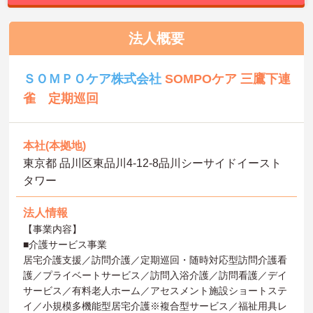
法人概要
ＳＯＭＰＯケア株式会社
SOMPOケア 三鷹下連
雀 定期巡回
本社(本拠地)
東京都 品川区東品川4-12-8品川シーサイドイースト
タワー
法人情報
【事業内容】
■介護サービス事業
居宅介護支援／訪問介護／定期巡回・随時対応型訪問介護看
護／プライベートサービス／訪問入浴介護／訪問看護／デイ
サービス／有料老人ホーム／アセスメント施設ショートステ
イ／小規模多機能型居宅介護※複合型サービス／福祉用具レ