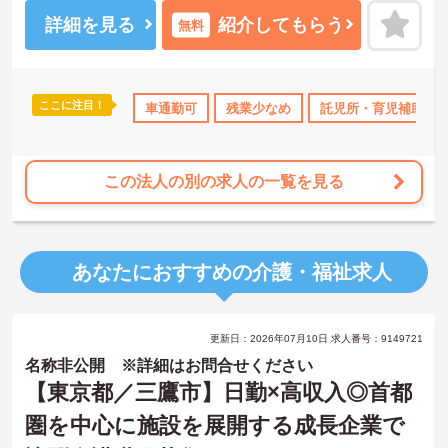
プ研修もあり、日々の業務で生まれた不安や悩みを解消しながら、
着実に成長していける職場です。
詳細を見る
紹介してもらう
無料
＜幅広い世代が在籍♪＞若手から60代のベテランまで、幅広い年齢層
のスタッフが活躍しています。世代を超えて協力し合う風土があ
り、困ったときには相談しやすい環境です。また、月8～10日の休日
や年間公休110日に加え、有給休暇も取得しやすい体制が整ってお
ここに注目！
ランクOK
資格取得サポート
車通勤可
研修制度あり
残業少なめ
託児所・育児補助
産休･育休･介護休暇
り、プライベートも大切にしながらメリハリをつけて働けます。
この法人の別の求人の一覧を見る
あなたにおすすめの介護・福祉求人
更新日：2026年07月10日 求人番号：9149721
名称非公開 ※詳細はお問合せください
【東京都／三鷹市】日勤×高収入◎首都
圏を中心に施設を展開する成長企業で