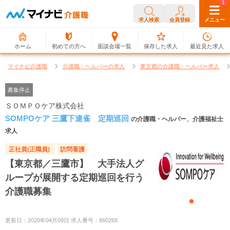
0
1
求人検索
会員登録
メニュー
ホーム
初めての方へ
面談会場一覧
保存した求人
最近見た求人
マイナビ介護職
介護職・ヘルパーの求人
東京都の介護職・ヘルパー求人
募集停止
ＳＯＭＰＯケア株式会社
SOMPOケア 三鷹下連雀 定期巡回
の介護職・ヘルパー、介護福祉士
求人
正社員(正職員)
訪問看護
【東京都／三鷹市】 大手法人グ
ループが展開する定期巡回を行う
介護職募集
更新日：2026年04月09日 求人番号：660268