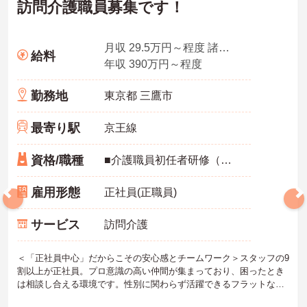
訪問介護職員募集です！
月収 29.5万円～程度 諸手当込み※初任者研修以上
給料
年収 390万円～程度
勤務地
東京都 三鷹市
最寄り駅
京王線
資格/職種
■介護職員初任者研修（ヘルパー2級）以上 ※無資格・未経験も相談可
雇用形態
正社員(正職員)
サービス
訪問介護
＜「正社員中心」だからこその安心感とチームワーク＞スタッフの9
割以上が正社員。プロ意識の高い仲間が集まっており、困ったとき
は相談し合える環境です。性別に関わらず活躍できるフラットな雰
囲気があります。