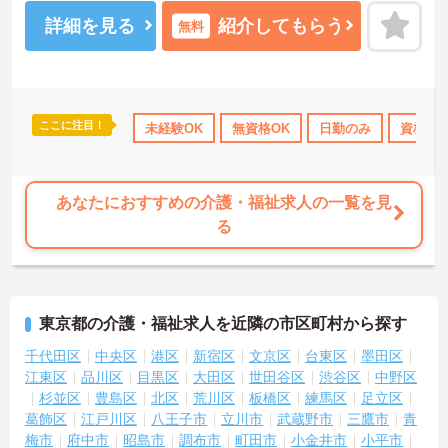
＜電動自転車でラクラク移動！身体への負担を軽減＞会社から1人1
台、専用の電動自転車が支給されます（一部例外あり）。お客様の
詳細を見る
紹介してもらう
無料
ご自宅への移動が快適になるだけでなく、貸与された自転車での通
勤も可能です。移動の負担を減らして元気にケアに向き合えます。
＜頑張りがしっかり給与に反映される仕組み＞「社員を大事にす
る」をモットーに、業界トップクラスの給与水準を目指していま
す。賞与は年2回あり、資格手当や土日出勤手当も充実。キャリアパ
ここに注目！
得サポート
研修制度あり
未経験OK
産休･育休･介護休暇取得実績あり
無資格OK
日勤のみ
資格取
高収
スも明確で、管理者へのステップアップなど、頑張りに応じて収入
もやりがいもアップします。
あなたにおすすめの介護・福祉求人の一覧を見
る
東京都の介護・福祉求人を近隣の市区町村から探す
千代田区
中央区
港区
新宿区
文京区
台東区
墨田区
江東区
品川区
目黒区
大田区
世田谷区
渋谷区
中野区
杉並区
豊島区
北区
荒川区
板橋区
練馬区
足立区
葛飾区
江戸川区
八王子市
立川市
武蔵野市
三鷹市
青
梅市
府中市
昭島市
調布市
町田市
小金井市
小平市