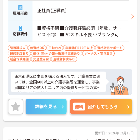
正社員(正職員)
雇用形態
■資格不問 ■介護職経験必須（年数、サー
応募要件
ビス不問） ■PCスキル不要 ※ブランク可
管理職求人
無資格OK
日勤のみ
年間休日110日以上
資格取得サポート
研修制度あり
産休･育休･介護休暇取得実績あり
ボーナス・賞与あり
社会保険完備
交通費支給
退職金制度あり
東京都港区に本部を構える法人です。介護事業にお
いては、全国600以上の介護事業所を運営し、事業
展開エリアの拡大とエリア内の提供サービスの拡充
を進めて高齢化社会のニーズに対応しています。多
職種との密な連携による「チームケア」で利用者の
暮らしをサポートしています。母体の安定より充実
詳細を見る
無料
紹介してもらう
した福利厚生等の待遇面も魅力です。ご興味のある
方には、面接対策ポイントなど、さらに詳細をお話
しいたしますのでお気軽にご相談ください！
更新日：2026年02月18日