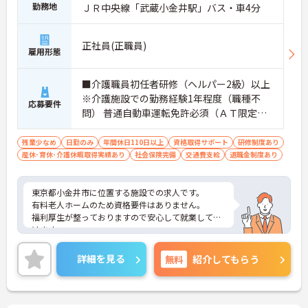
勤務地
ＪＲ中央線「武蔵小金井駅」バス・車4分
正社員(正職員)
雇用形態
■介護職員初任者研修（ヘルパー2級）以上
※介護施設での勤務経験1年程度（職種不
応募要件
問） 普通自動車運転免許必須（ＡＴ限定
可）
残業少なめ
日勤のみ
年間休日110日以上
資格取得サポート
研修制度あり
産休･育休･介護休暇取得実績あり
社会保険完備
交通費支給
退職金制度あり
東京都小金井市に位置する施設での求人です。
有料老人ホームのため資格要件はありません。
福利厚生が整っておりますので安心して就業して頂
けます。
ご興味のある方は面接ポイントなどをお伝えします
ので、お気軽にお問い合わせください。
詳細を見る
無料
紹介してもらう