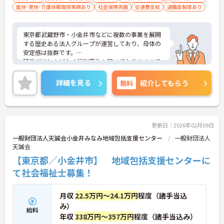
産休･育休･介護休暇取得実績あり
社会保険完備
交通費支給
退職金制度あり
東京都武蔵野市・小金井市などに複数の事業を展開
する歴史ある法人グループが運営しており、母体の
安定感は抜群です。
残業がほとんどなく福利厚生も整っておりますので
安心して就業していただけます。
ご興味のある方はお気軽にお問い合わせ下さいま
詳細を見る
無料
紹介してもらう
せ。
更新日：2026年02月09日
一般財団法人天誠会小金井みなみ地域包括支援センター
一般財団法人
天誠会
【東京都／小金井市】 地域包括支援センターに
て社会福祉士募集！
月収
22.5万円～24.1万円
程度（諸手当込
み）
給料
年収
338万円～357万円
程度（諸手当込み）