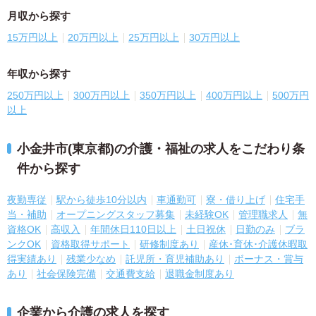
月収から探す
15万円以上
20万円以上
25万円以上
30万円以上
年収から探す
250万円以上
300万円以上
350万円以上
400万円以上
500万円
以上
小金井市(東京都)の介護・福祉の求人をこだわり条
件から探す
夜勤専従
駅から徒歩10分以内
車通勤可
寮・借り上げ
住宅手
当・補助
オープニングスタッフ募集
未経験OK
管理職求人
無
資格OK
高収入
年間休日110日以上
土日祝休
日勤のみ
ブラ
ンクOK
資格取得サポート
研修制度あり
産休･育休･介護休暇取
得実績あり
残業少なめ
託児所・育児補助あり
ボーナス・賞与
あり
社会保険完備
交通費支給
退職金制度あり
企業から介護の求人を探す