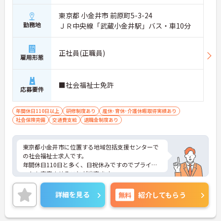
東京都 小金井市 前原町5-3-24
勤務地
ＪＲ中央線「武蔵小金井駅」バス・車10分
正社員(正職員)
雇用形態
■社会福祉士免許
応募要件
年間休日110日以上
研修制度あり
産休･育休･介護休暇取得実績あり
社会保険完備
交通費支給
退職金制度あり
東京都小金井市に位置する地域包括支援センターで
の社会福祉士求人です。
年間休日110日と多く、日祝休みですのでプライベ
ートも充実させることが出来ます。
ご興味のある方には、面接対策ポイントなど、さら
に詳細をお話しいたしますので、お気軽にご相談く
詳細を見る
無料
紹介してもらう
ださい