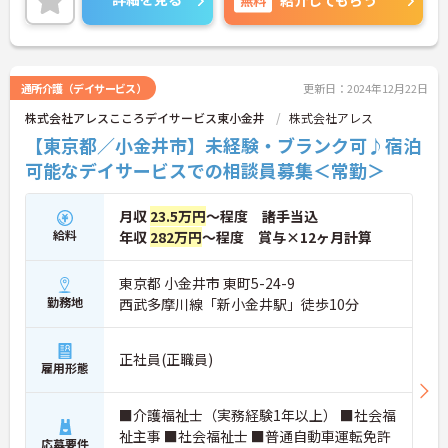
紹介してもらう
通所介護（デイサービス）
更新日：2024年12月22日
株式会社アレスこころデイサービス東小金井
株式会社アレス
【東京都／小金井市】未経験・ブランク可♪宿泊
可能なデイサービスでの相談員募集＜常勤＞
月収
23.5万円
～程度 諸手当込
給料
年収
282万円
～程度 賞与×12ヶ月計算
東京都 小金井市 東町5-24-9
勤務地
西武多摩川線「新小金井駅」徒歩10分
正社員(正職員)
雇用形態
■介護福祉士（実務経験1年以上） ■社会福
祉主事 ■社会福祉士 ■普通自動車運転免許
応募要件