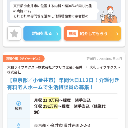
東京都小金井市に位置する内科と精神科が同じ比重
の病院です。
それぞれの専門性を活かし他職種協働で患者様の
「心と体」のケアを行っています。
基本日祝お休み、年間休日は110日あり、メリハリ
付けてご就業いただけます。
詳細を見る
無料
紹介してもらう
ご興味ある方には、面接対策ポイントなど、さらに
詳細をお話しいたしますのでお気軽にご相談くださ
い！
通所介護（デイサービス）
更新日：2026年02月09日
大和ライフネクスト株式会社アプリコ武蔵小金井
大和ライフネクスト
株式会社
【東京都／小金井市】年間休日112日！介護付き
有料老人ホームで生活相談員の募集！
月収
21.0万円
～程度 諸手当込
年収
292万円
～程度 諸手当込（残業代
給料
別）
東京都 小金井市 貫井南町2-2-3