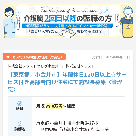
サービス付き高齢者向け住宅（サ高住）
更新日：2026年04月23日
株式会社ソラストせらび小金井
株式会社ソラスト
【東京都／小金井市】年間休日120日以上☆サー
ビス付き高齢者向け住宅にて施設長募集〈管理
職〉
月収
38.0万円
～程度
給料
東京都 小金井市 貫井北町3-37-6
勤務地
ＪＲ中央線「武蔵小金井駅」徒歩15分