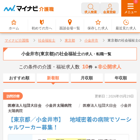
0
0
求人検索
会員登録
メニュー
ホーム
初めての方へ
面談会場一覧
保存した求人
最近見た求人
マイナビ介護職
社会福祉士
東京都
小金井市
東京都の社会福祉士
小金井市(東京都)の社会福祉士
の求人・転職一覧
10
この条件の介護・福祉求人数
非公開求人
件 ＋
おすすめ順
新着順
月収順
年収順
訪問診療
更新日：2026年05月29日
医療法人社団大日会 小金井太陽病院
医療法人社団大日会 小金井
太陽病院
【東京都／小金井市】 地域密着の病院でソーシ
ャルワーカー募集！