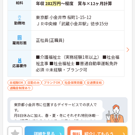
給料
年収
282万円
～程度 賞与×12ヶ月計算
東京都 小金井市 桜町1-15-12
勤務地
ＪＲ中央線「武蔵小金井駅」徒歩15分
正社員(正職員)
雇用形態
■介護福祉士（実務経験1年以上） ■社会福
祉主事 ■社会福祉士 ■普通自動車運転免許
応募要件
必須 ※未経験・ブランク可
未経験OK
日勤のみ
ブランクOK
社会保険完備
交通費支給
退職金制度あり
東京都小金井市に位置するデイサービスでの求人で
す。
月8日休みに加え、春・夏・冬にそれぞれ特別休暇
をご用意しておりますので、仕事もプライベートも
充実した日々を送れます！
未経験やブランクがある方も安心してご就業してい
詳細を見る
無料
紹介してもらう