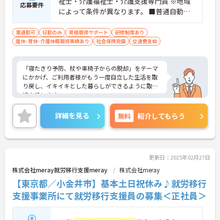
祉士・介護福祉士・介護支援専門員 ※地域
応募要件
によって条件が異なります。 ■普通自動車
免許（AT限定可） ※未経験可、ブランク可
車通勤可
日勤のみ
資格取得サポート
研修制度あり
産休･育休･介護休暇取得実績あり
社会保険完備
交通費支給
「寝たきり予防、杖や車椅子からの脱却」をテーマ
にかかげ、ご利用者様がもう一度自立した生活を取
り戻し、イキイキとした暮らしができるように取り
組んでいます。
整骨院からスタートした法人で、現在も店舗を増や
し続けている安定感のある母体です。事業拡大傾向
詳細を見る
無料
紹介してもらう
にあるため、頑張り次第ではキャリアアップも見込
めるます。複数の店舗を経営しているノウハウを生
かした研修制度も自身の成長に繋がります。自立支
援に向けての熱い想いのスタッフが多く、活気があ
る職場も魅力の1つです。
更新日：2025年02月27日
ご興味のある方はお気軽にお問い合わせ下さいま
株式会社meray就労移行支援meray
株式会社meray
せ。
【東京都／小金井市】基本土日祝休み♪就労移行
支援事業所にて就労移行支援員の募集＜正社員＞