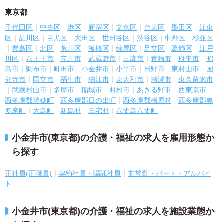
東京都
千代田区
中央区
港区
新宿区
文京区
台東区
墨田区
江東
区
品川区
目黒区
大田区
世田谷区
渋谷区
中野区
杉並区
豊島区
北区
荒川区
板橋区
練馬区
足立区
葛飾区
江戸
川区
八王子市
立川市
武蔵野市
三鷹市
青梅市
府中市
昭
島市
調布市
町田市
小金井市
小平市
日野市
東村山市
国
分寺市
国立市
福生市
狛江市
東大和市
清瀬市
東久留米市
武蔵村山市
多摩市
稲城市
羽村市
あきる野市
西東京市
西多摩郡瑞穂町
西多摩郡日の出町
西多摩郡檜原村
西多摩郡奥
多摩町
大島町
新島村
三宅村
八丈島八丈町
小金井市(東京都)の介護・福祉の求人を雇用形態か
ら探す
正社員(正職員)
契約社員・嘱託社員
非常勤・パート・アルバイ
ト
小金井市(東京都)の介護・福祉の求人を施設業態か