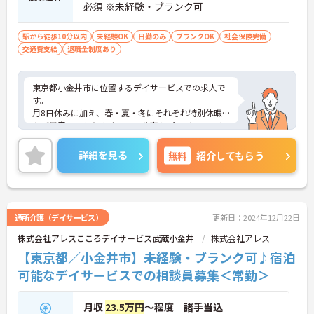
必須 ※未経験・ブランク可
駅から徒歩10分以内
未経験OK
日勤のみ
ブランクOK
社会保険完備
交通費支給
退職金制度あり
東京都小金井市に位置するデイサービスでの求人で
す。
月8日休みに加え、春・夏・冬にそれぞれ特別休暇
をご用意しておりますので、仕事もプライベートも
充実した日々を送れます！
未経験やブランクがある方も安心してご就業してい
詳細を見る
無料
紹介してもらう
ただけます。
ご興味のある方は、お気軽にお問い合わせくださ
い。
通所介護（デイサービス）
更新日：2024年12月22日
株式会社アレスこころデイサービス武蔵小金井
株式会社アレス
【東京都／小金井市】未経験・ブランク可♪宿泊
可能なデイサービスでの相談員募集＜常勤＞
月収
23.5万円
～程度 諸手当込