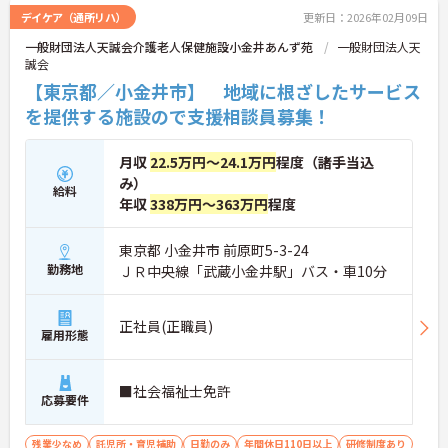
デイケア（通所リハ）
更新日：2026年02月09日
一般財団法人天誠会介護老人保健施設小金井あんず苑
一般財団法人天
誠会
【東京都／小金井市】 地域に根ざしたサービス
を提供する施設ので支援相談員募集！
月収
22.5万円～24.1万円
程度（諸手当込
み）
給料
年収
338万円～363万円
程度
東京都 小金井市 前原町5-3-24
勤務地
ＪＲ中央線「武蔵小金井駅」バス・車10分
正社員(正職員)
雇用形態
■社会福祉士免許
応募要件
残業少なめ
託児所・育児補助
日勤のみ
年間休日110日以上
研修制度あり