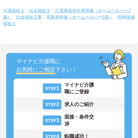
介護福祉士
社会福祉士
介護職員初任者研修（ホームヘルパー2
級）
社会福祉主事
実務者研修（ホームヘルパー1級）
精神保健
福祉士
マイナビ介護職に
お気軽にご相談
下さい！
マイナビ介護
1
STEP
職にご登録
2
求人のご紹介
STEP
面接・条件交
3
STEP
渉
4
転職成功！
STEP