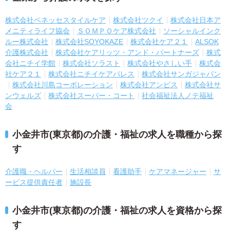
株式会社ベネッセスタイルケア
株式会社ツクイ
株式会社日本ア
メニティライフ協会
ＳＯＭＰＯケア株式会社
ソーシャルインク
ルー株式会社
株式会社SOYOKAZE
株式会社ケア２１
ALSOK
介護株式会社
株式会社ケアリッツ・アンド・パートナーズ
株式
会社ニチイ学館
株式会社ソラスト
株式会社やさしい手
株式会
社ケア２１
株式会社ニチイケアパレス
株式会社サンガジャパン
株式会社川島コーポレーション
株式会社アンビス
株式会社サ
ンウェルズ
株式会社スーパー・コート
社会福祉法人ノテ福祉
会
小金井市(東京都)の介護・福祉の求人を職種から探
す
介護職・ヘルパー
生活相談員
看護助手
ケアマネージャー
サ
ービス提供責任者
施設長
小金井市(東京都)の介護・福祉の求人を資格から探
す