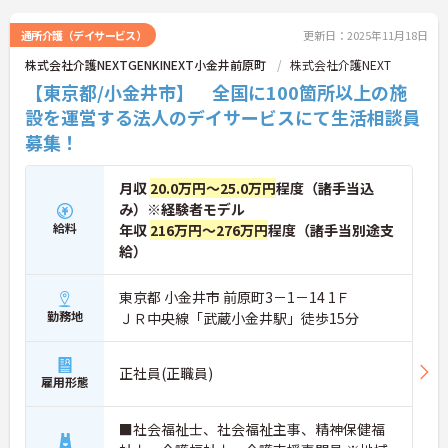
通所介護（デイサービス）
更新日：2025年11月18日
株式会社介護NEXTGENKINEXT小金井前原町
株式会社介護NEXT
【東京都/小金井市】 全国に100箇所以上の施
設を運営する法人のデイサービスにて生活相談員
募集！
月収
20.0万円～25.0万円
程度（諸手当込
み）※経験者モデル
給料
年収
216万円～276万円
程度（諸手当別途支
給）
東京都 小金井市 前原町3－1－14 1Ｆ
勤務地
ＪＲ中央線「武蔵小金井駅」徒歩15分
正社員(正職員)
雇用形態
■社会福祉士、社会福祉主事、精神保健福