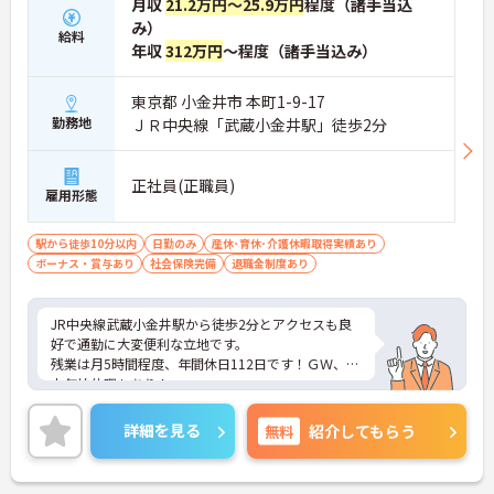
月収
21.2万円～25.9万円
程度（諸手当込
み）
給料
年収
312万円
～程度（諸手当込み）
東京都 小金井市 本町1-9-17
勤務地
ＪＲ中央線「武蔵小金井駅」徒歩2分
正社員(正職員)
雇用形態
駅から徒歩10分以内
日勤のみ
産休･育休･介護休暇取得実績あり
ボーナス・賞与あり
社会保険完備
退職金制度あり
JR中央線武蔵小金井駅から徒歩2分とアクセスも良
好で通勤に大変便利な立地です。
残業は月5時間程度、年間休日112日です！ＧＷ、年
末年始休暇もあり！
ご興味のある方はお気軽にお問い合わせ下さい。
詳細を見る
無料
紹介してもらう