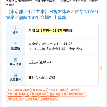
医療法人社団総合会 武蔵野中央病院
医療法人社団総合会 武蔵野中
央病院
【東京都／小金井市】日祝お休み／賞与4.7か月
実積／病院での社会福祉士募集
月収
21.5万円～21.6万円
程度
給料
東京都 小金井市 東町1-44-26
勤務地
ＪＲ中央線「東小金井駅」徒歩15分
正社員(正職員)
雇用形態
■社会福祉士資格
応募要件
駅から徒歩10分以内
残業少なめ
住宅手当・補助
日勤のみ
年間休日110日以上
研修制度あり
産休･育休･介護休暇取得実績あり
社会保険完備
交通費支給
退職金制度あり