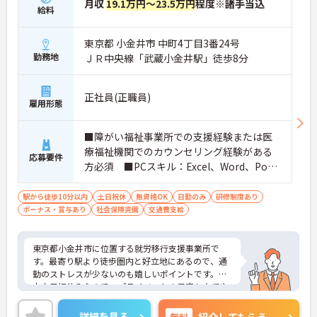
月収
19.1万円～23.5万円
程度※諸手当込
給料
東京都 小金井市 中町4丁目3番24号
勤務地
ＪＲ中央線「武蔵小金井駅」徒歩8分
正社員(正職員)
雇用形態
■障がい福祉事業所での支援経験または医
療福祉機関でのカウンセリング経験がある
応募要件
方必須 ■PCスキル：Excel、Word、Powe
rPointの操作が可能な方必須 ■無資格
可 ■あれば尚可：精神保健福祉士／社会
駅から徒歩10分以内
土日祝休
無資格OK
日勤のみ
研修制度あり
ボーナス・賞与あり
福祉士／心理系の資格／一般企業での就労
社会保険完備
交通費支給
経験がある方
東京都小金井市に位置する就労移行支援事業所で
す。最寄り駅より徒歩圏内と好立地にあるので、通
勤のストレスが少ないのも嬉しいポイントです。基
本土日祝休みなので、プライベートの予定も立てや
すい環境です。ご興味をお持ちの方はお気軽にお問
い合わせください。
詳細を見る
無料