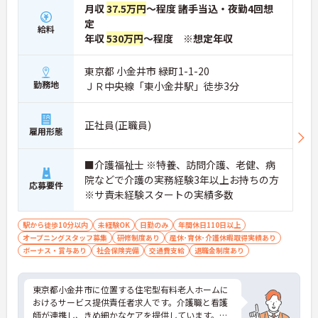
月収
37.5万円
～程度 諸手当込・夜勤4回想
定
給料
年収
530万円
～程度 ※想定年収
東京都 小金井市 緑町1-1-20
勤務地
ＪＲ中央線「東小金井駅」徒歩3分
正社員(正職員)
雇用形態
■介護福祉士 ※特養、訪問介護、老健、病
院などで介護の実務経験3年以上お持ちの方
応募要件
※サ責未経験スタートの実績多数
駅から徒歩10分以内
未経験OK
日勤のみ
年間休日110日以上
オープニングスタッフ募集
研修制度あり
産休･育休･介護休暇取得実績あり
ボーナス・賞与あり
社会保険完備
交通費支給
退職金制度あり
東京都小金井市に位置する住宅型有料老人ホームに
おけるサービス提供責任者求人です。介護職と看護
師が連携し、きめ細かなケアを提供しています。サ