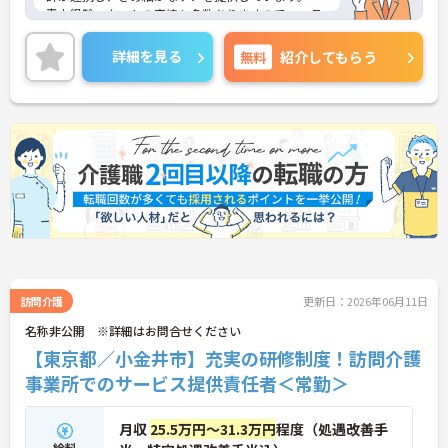
責未経験スタートの実績も多数ありますので、ステ
ップアップを目指す方にもおすすめです。年間休日
は115日と多く、プライベートを大切にしながらご
詳細を見る
無料
紹介してもらう
勤務いただけます。最寄り駅より徒歩圏内の好立地
も魅力です。
ご興味のある方には、面接対策ポイントなど、さら
に詳細をお話しいたしますのでお気軽にご相談くだ
さい！
訪問介護
更新日：2026年06月11日
名称非公開 ※詳細はお問合せください
【東京都／小金井市】充実の研修制度！訪問介護
事業所でのサービス提供責任者＜常勤＞
月収
25.5万円～31.3万円
程度（処遇改善手
給料