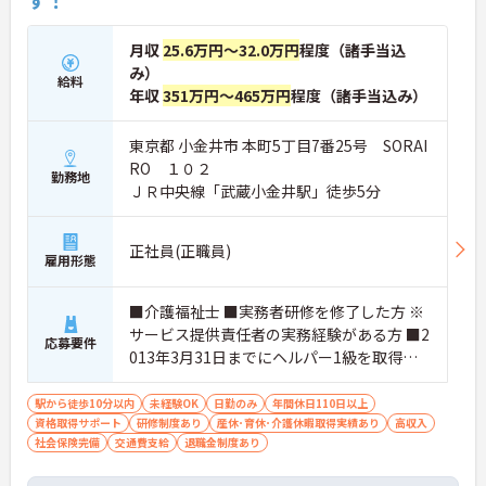
す！
月収
25.6万円～32.0万円
程度（諸手当込
み）
給料
年収
351万円～465万円
程度（諸手当込み）
東京都 小金井市 本町5丁目7番25号 SORAI
RO １０２
勤務地
ＪＲ中央線「武蔵小金井駅」徒歩5分
正社員(正職員)
雇用形態
■介護福祉士 ■実務者研修を修了した方 ※
サービス提供責任者の実務経験がある方 ■2
応募要件
013年3月31日までにヘルパー1級を取得も
しくは介護職員基礎研修を修了した方 ■パ
ソコンの基本操作（ワード、エクセル）が
駅から徒歩10分以内
未経験OK
日勤のみ
年間休日110日以上
資格取得サポート
できる方
研修制度あり
産休･育休･介護休暇取得実績あり
高収入
社会保険完備
交通費支給
退職金制度あり