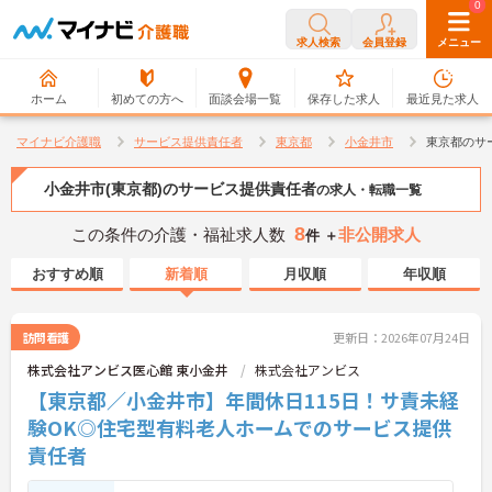
0
0
求人検索
会員登録
メニュー
ホーム
初めての方へ
面談会場一覧
保存した求人
最近見た求人
マイナビ介護職
サービス提供責任者
東京都
小金井市
東京都のサ
小金井市(東京都)のサービス提供責任者
の求人・転職一覧
8
この条件の介護・福祉求人数
非公開求人
件 ＋
おすすめ順
新着順
月収順
年収順
訪問看護
更新日：2026年07月24日
株式会社アンビス医心館 東小金井
株式会社アンビス
【東京都／小金井市】年間休日115日！サ責未経
験OK◎住宅型有料老人ホームでのサービス提供
責任者