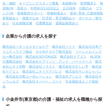
当・補助
オープニングスタッフ募集
未経験OK
管理職求人
無
資格OK
高収入
年間休日110日以上
土日祝休
日勤のみ
ブラ
ンクOK
資格取得サポート
研修制度あり
産休･育休･介護休暇取
得実績あり
残業少なめ
託児所・育児補助あり
ボーナス・賞与
あり
社会保険完備
交通費支給
退職金制度あり
企業から介護の求人を探す
株式会社ベネッセスタイルケア
株式会社ツクイ
株式会社日本ア
メニティライフ協会
ＳＯＭＰＯケア株式会社
ソーシャルインク
ルー株式会社
株式会社SOYOKAZE
株式会社ケア２１
ALSOK
介護株式会社
株式会社ケアリッツ・アンド・パートナーズ
株式
会社ニチイ学館
株式会社ソラスト
株式会社やさしい手
株式会
社ケア２１
株式会社ニチイケアパレス
株式会社サンガジャパン
株式会社川島コーポレーション
株式会社アンビス
株式会社サ
ンウェルズ
株式会社スーパー・コート
社会福祉法人ノテ福祉
会
小金井市(東京都)の介護・福祉の求人を職種から探