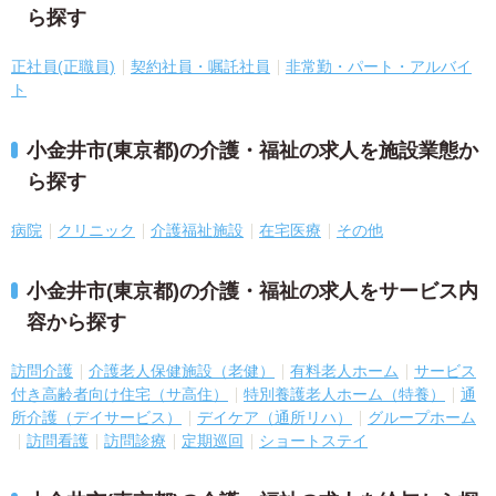
ら探す
正社員(正職員)
契約社員・嘱託社員
非常勤・パート・アルバイ
ト
小金井市(東京都)の介護・福祉の求人を施設業態か
ら探す
病院
クリニック
介護福祉施設
在宅医療
その他
小金井市(東京都)の介護・福祉の求人をサービス内
容から探す
訪問介護
介護老人保健施設（老健）
有料老人ホーム
サービス
付き高齢者向け住宅（サ高住）
特別養護老人ホーム（特養）
通
所介護（デイサービス）
デイケア（通所リハ）
グループホーム
訪問看護
訪問診療
定期巡回
ショートステイ