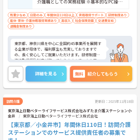
介護職としての実務経験 ※基本的なPC操作
ができる方 ※地域によっては、普通自動車
運転免許(AT限定可)が必要となる場合があ
残業少なめ
日勤のみ
年間休日110日以上
資格取得サポート
研修制度あり
産休･育休･介護休暇取得実績あり
ります。
高収入
社会保険完備
交通費支給
退職金制度あり
東京都、神奈川県を中心に全国約45事業所を展開す
る企業が母体で、福利厚生も充実しておりますで
の、長く安心してご就業いただけます。研修制度や
資格取得奨励制度が整っておりますのでスキルアッ
プも目指せる環境です。
ご興味のある方は是非お気軽にお問い合わせ下さ
詳細を見る
無料
紹介してもらう
い。
訪問介護
更新日：2025年11月18日
東京海上日動ベターライフサービス株式会社みずたま介護ステーション小
金井
東京海上日動ベターライフサービス株式会社
【東京都／小金井市】年間休日110日！訪問介護
ステーションでのサービス提供責任者の募集で