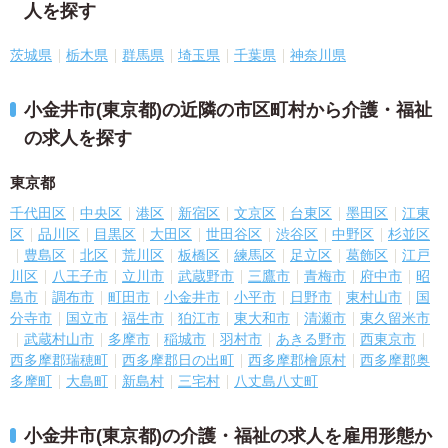
人を探す
茨城県
栃木県
群馬県
埼玉県
千葉県
神奈川県
小金井市(東京都)の近隣の市区町村から介護・福祉
の求人を探す
東京都
千代田区
中央区
港区
新宿区
文京区
台東区
墨田区
江東
区
品川区
目黒区
大田区
世田谷区
渋谷区
中野区
杉並区
豊島区
北区
荒川区
板橋区
練馬区
足立区
葛飾区
江戸
川区
八王子市
立川市
武蔵野市
三鷹市
青梅市
府中市
昭
島市
調布市
町田市
小金井市
小平市
日野市
東村山市
国
分寺市
国立市
福生市
狛江市
東大和市
清瀬市
東久留米市
武蔵村山市
多摩市
稲城市
羽村市
あきる野市
西東京市
西多摩郡瑞穂町
西多摩郡日の出町
西多摩郡檜原村
西多摩郡奥
多摩町
大島町
新島村
三宅村
八丈島八丈町
小金井市(東京都)の介護・福祉の求人を雇用形態か