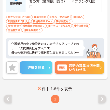
ちの方（業務使用あり） ※ブランク相談
応募要件
可
駅から徒歩10分以内
残業少なめ
託児所・育児補助
日勤のみ
年間休日110日以上
資格取得サポート
研修制度あり
産休･育休･介護休暇取得実績あり
ボーナス・賞与あり
社会保険完備
交通費支給
退職金制度あり
介護業界の中で施設数の多い大手法人グループでの
サービス提供責任者求人です。
母体の安定感は抜群で福利厚生面も充実しており、
安心して長く働いて頂ける環境は整っております。
また、頑張りがきちんと評価に繋がります。
最新の募集状況を問
ご興味のある方はぜひお気軽にお問い合わせくださ
詳細を見る
無料
い合わせる
い。
8
件中 1-8件を表示
1