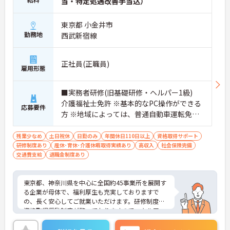
当・特定処遇改善手当込）
東京都 小金井市
勤務地
西武新宿線
正社員(正職員)
雇用形態
■実務者研修(旧基礎研修・ヘルパー1級)
介護福祉士免許 ※基本的なPC操作ができる
応募要件
方 ※地域によっては、普通自動車運転免許
(AT限定可)が必要となる場合があります。
残業少なめ
土日祝休
日勤のみ
年間休日110日以上
資格取得サポート
研修制度あり
産休･育休･介護休暇取得実績あり
高収入
社会保険完備
交通費支給
退職金制度あり
東京都、神奈川県を中心に全国約45事業所を展開す
る企業が母体で、福利厚生も充実しておりますで
の、長く安心してご就業いただけます。研修制度や
資格取得奨励制度が整っておりますのでスキルアッ
プも目指せる環境です。
ご興味のある方は是非お気軽にお問い合わせ下さ