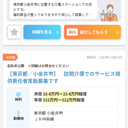
東京都小金井市に位置する介護ステーションでの求
人です。
福利厚生が整っておりますので安心して就業してい
ただけます。
年間休日110日、残業もほとんどありませんので、
メリハリつけてご就業いただけます。
詳細を見る
無料
紹介してもらう
ご興味のある方はお気軽にお問い合わせ下さい。
その他
更新日：2024年12月01日
名称非公開 ※詳細はお問合せください
【東京都／小金井市】 訪問介護でのサービス提
供責任者常勤募集です
月収
23.6万円～23.6万円
程度
給料
年収
322万円～322万円
程度
東京都 小金井市
勤務地
ＪＲ中央線