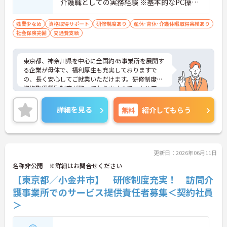
介護職としての実務経験 ※基本的なPC操作
ができる方 ※地域によっては、普通自動車
運転免許(AT限定可)が必要となる場合があ
残業少なめ
資格取得サポート
研修制度あり
産休･育休･介護休暇取得実績あり
社会保険完備
交通費支給
ります。
東京都、神奈川県を中心に全国約45事業所を展開す
る企業が母体で、福利厚生も充実しておりますで
の、長く安心してご就業いただけます。研修制度や
資格取得奨励制度が整っておりますのでスキルアッ
プも目指せる環境です。
ご興味のある方は是非お気軽にお問い合わせ下さ
詳細を見る
無料
紹介してもらう
い。
更新日：2026年06月11日
名称非公開 ※詳細はお問合せください
【東京都／小金井市】 研修制度充実！ 訪問介
護事業所でのサービス提供責任者募集＜契約社員
＞