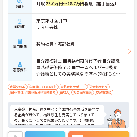
月収
23.0万円～28.7万円
程度（諸手当込）
給料
東京都 小金井市
勤務地
ＪＲ中央線
契約社員・嘱託社員
雇用形態
■介護福祉士 ■実務者研修修了者 ■介護職
員基礎研修修了者 ■ホームヘルパー1級 ※
応募要件
介護職としての実務経験 ※基本的なPC操作
ができる方 ※地域によっては、普通自動車
運転免許(AT限定可)が必要となる場合があ
残業少なめ
年間休日110日以上
資格取得サポート
研修制度あり
産休･育休･介護休暇取得実績あり
ります。
高収入
社会保険完備
交通費支給
東京都、神奈川県を中心に全国約45事業所を展開す
る企業が母体で、福利厚生も充実しておりますで
の、長く安心してご就業いただけます。研修制度や
資格取得奨励制度が整っておりますのでスキルアッ
プも目指せる環境です。
ご興味のある方は是非お気軽にお問い合わせ下さ