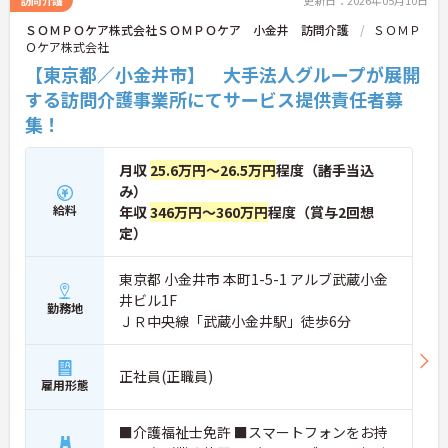
訪問介護
更新日：2026年05月10日
ＳＯＭＰＯケア株式会社ＳＯＭＰＯケア 小金井 訪問介護
ＳＯＭＰ
Ｏケア株式会社
【東京都／小金井市】 大手法人グループが展開
する訪問介護事業所にてサービス提供責任者募
集！
月収
25.6万円～26.5万円
程度（諸手当込
み）
給料
年収
346万円～360万円
程度（賞与2回想
定）
東京都 小金井市 本町1-5-1 アルブ武蔵小金
井ビル1F
勤務地
ＪＲ中央線「武蔵小金井駅」徒歩6分
正社員(正職員)
雇用形態
■介護福祉士免許 ■スマートフォンをお持