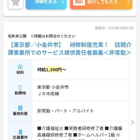
詳細を見る
無料
紹介してもらう
い。
更新日：2026年06月11日
名称非公開 ※詳細はお問合せください
【東京都／小金井市】 研修制度充実！ 訪問介
護事業所でのサービス提供責任者募集＜非常勤＞
時給
1,300円
～
給料
東京都 小金井市
勤務地
ＪＲ中央線
非常勤・パート・アルバイト
雇用形態
■介護福祉士 ■実務者研修修了者 ■介護職
員基礎研修修了者 ■ホームヘルパー1級 ※
応募要件