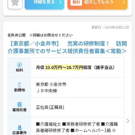
詳細を見る
無料
紹介してもらう
い。
更新日：2026年06月11日
名称非公開 ※詳細はお問合せください
【東京都／小金井市】 充実の研修制度！ 訪問
介護事業所でのサービス提供責任者募集＜常勤＞
月収
23.0万円～28.7万円
程度（諸手当込）
給料
東京都 小金井市
勤務地
ＪＲ中央線
正社員(正職員)
雇用形態
■介護福祉士 ■実務者研修修了者 ■介護職
員基礎研修修了者 ■ホームヘルパー1級 ※
応募要件