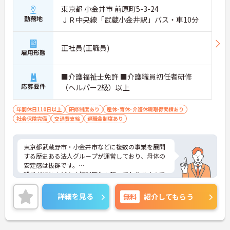
東京都 小金井市 前原町5-3-24
勤務地
ＪＲ中央線「武蔵小金井駅」バス・車10分
正社員(正職員)
雇用形態
■介護福祉士免許 ■介護職員初任者研修
応募要件
（ヘルパー2級）以上
年間休日110日以上
研修制度あり
産休･育休･介護休暇取得実績あり
社会保険完備
交通費支給
退職金制度あり
東京都武蔵野市・小金井市などに複数の事業を展開
する歴史ある法人グループが運営しており、母体の
安定感は抜群です。
残業がほとんどなく福利厚生も整っておりますので
安心して就業していただけます。
ご興味のある方はお気軽にお問い合わせ下さいま
詳細を見る
無料
紹介してもらう
せ。