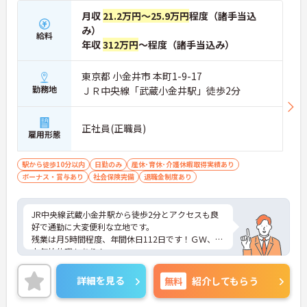
月収
21.2万円～25.9万円
程度（諸手当込
み）
給料
年収
312万円
～程度（諸手当込み）
東京都 小金井市 本町1-9-17
勤務地
ＪＲ中央線「武蔵小金井駅」徒歩2分
正社員(正職員)
雇用形態
駅から徒歩10分以内
日勤のみ
産休･育休･介護休暇取得実績あり
ボーナス・賞与あり
社会保険完備
退職金制度あり
JR中央線武蔵小金井駅から徒歩2分とアクセスも良
好で通勤に大変便利な立地です。
残業は月5時間程度、年間休日112日です！ＧＷ、年
末年始休暇もあり！
ご興味のある方はお気軽にお問い合わせ下さい。
詳細を見る
無料
紹介してもらう