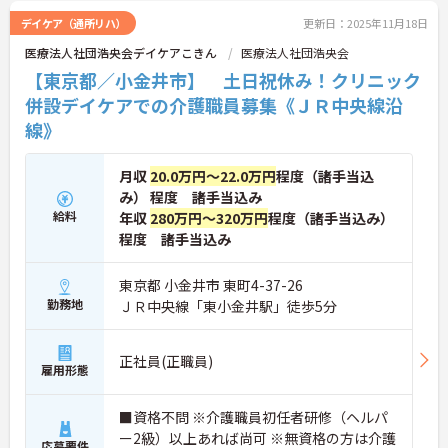
デイケア（通所リハ）
更新日：2025年11月18日
医療法人社団浩央会デイケアこきん
医療法人社団浩央会
【東京都／小金井市】 土日祝休み！クリニック
併設デイケアでの介護職員募集《ＪＲ中央線沿
線》
月収
20.0万円～22.0万円
程度（諸手当込
み） 程度 諸手当込み
給料
年収
280万円～320万円
程度（諸手当込み）
程度 諸手当込み
東京都 小金井市 東町4-37-26
勤務地
ＪＲ中央線「東小金井駅」徒歩5分
正社員(正職員)
雇用形態
■資格不問 ※介護職員初任者研修（ヘルパ
ー2級）以上あれば尚可 ※無資格の方は介護
応募要件