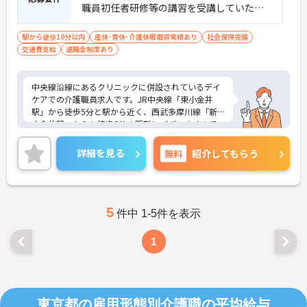
職員初任者研修等の講習を受講していただ
きます。
駅から徒歩10分以内
産休･育休･介護休暇取得実績あり
社会保険完備
交通費支給
退職金制度あり
中央線沿線にあるクリニックに併設されているデイ
ケアでの介護職員求人です。JR中央線「東小金井
駅」から徒歩5分と駅から近く、西武多摩川線「新
小金井駅」からも徒歩6分の距離にございますので
とても通勤しやすい職場です。また、2013年3月に
開設されたばかりですので施設内が非常に綺麗で快
詳細を見る
無料
紹介してもらう
適に業務を行うことが出来ます。無資格の方も就業
可能で、資格支援制度も充実しております。ご興味
のある方は是非お気軽にお問い合わせください。
5
件中 1-5件を表示
1
東京都の雇用形態別介護職の平均給与