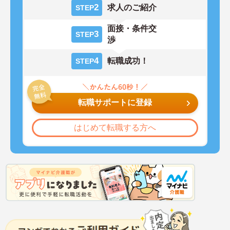
2
求人のご紹介
STEP
面接・条件交
3
STEP
渉
4
転職成功！
STEP
転職サポートに登録
はじめて転職する方へ