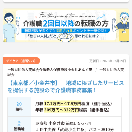
デイケア（通所リハ）
更新日：2026年02月09日
一般財団法人天誠会介護老人保健施設小金井あんず苑
一般財団法人天
誠会
【東京都／小金井市】 地域に根ざしたサービス
を提供する施設ので介護職事務募集！
月収
17.1万円～17.9万円
程度（諸手当込）
給料
年収
309万円～322万円
程度（諸手当込）
東京都 小金井市 前原町5-3-24
勤務地
ＪＲ中央線「武蔵小金井駅」バス・車10分