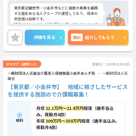
東京都武蔵野市・小金井市などに複数の事業を展開
する歴史ある法人グループが運営しており、母体の
安定感は抜群です。
残業がほとんどなく福利厚生も整っておりますので
安心して就業していただけます。
ご興味のある方はお気軽にお問い合わせ下さいま
詳細を見る
無料
紹介してもらう
せ。
デイケア（通所リハ）
更新日：2026年02月09日
一般財団法人天誠会介護老人保健施設小金井あんず苑
一般財団法人天
誠会
【東京都／小金井市】 地域に根ざしたサービス
を提供する施設ので介護職募集！
月収
21.1万円～21.9万円
程度（諸手当込
み、夜勤月4回）
給料
年収
309万円～350万円
程度（諸手当込み、
夜勤月4回）