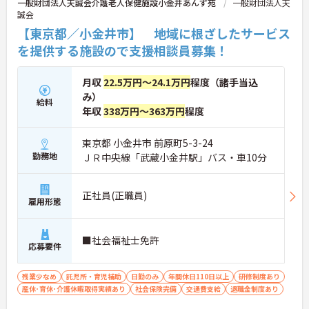
一般財団法人天誠会介護老人保健施設小金井あんず苑
一般財団法人天
誠会
【東京都／小金井市】 地域に根ざしたサービス
を提供する施設ので支援相談員募集！
月収
22.5万円～24.1万円
程度（諸手当込
み）
給料
年収
338万円～363万円
程度
東京都 小金井市 前原町5-3-24
勤務地
ＪＲ中央線「武蔵小金井駅」バス・車10分
正社員(正職員)
雇用形態
■社会福祉士免許
応募要件
残業少なめ
託児所・育児補助
日勤のみ
年間休日110日以上
研修制度あり
産休･育休･介護休暇取得実績あり
社会保険完備
交通費支給
退職金制度あり