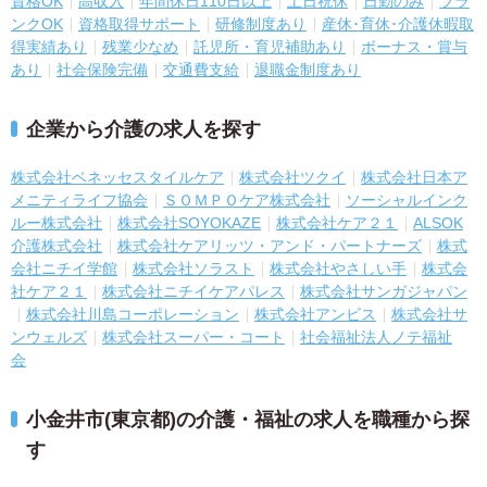
資格OK
高収入
年間休日110日以上
土日祝休
日勤のみ
ブラ
ンクOK
資格取得サポート
研修制度あり
産休･育休･介護休暇取
得実績あり
残業少なめ
託児所・育児補助あり
ボーナス・賞与
あり
社会保険完備
交通費支給
退職金制度あり
企業から介護の求人を探す
株式会社ベネッセスタイルケア
株式会社ツクイ
株式会社日本ア
メニティライフ協会
ＳＯＭＰＯケア株式会社
ソーシャルインク
ルー株式会社
株式会社SOYOKAZE
株式会社ケア２１
ALSOK
介護株式会社
株式会社ケアリッツ・アンド・パートナーズ
株式
会社ニチイ学館
株式会社ソラスト
株式会社やさしい手
株式会
社ケア２１
株式会社ニチイケアパレス
株式会社サンガジャパン
株式会社川島コーポレーション
株式会社アンビス
株式会社サ
ンウェルズ
株式会社スーパー・コート
社会福祉法人ノテ福祉
会
小金井市(東京都)の介護・福祉の求人を職種から探
す