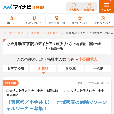
0
0
求人検索
会員登録
メニュー
ホーム
初めての方へ
面談会場一覧
保存した求人
最近見た求人
マイナビ介護職
東京都
小金井市
東京都のデイケア（通所リハ）の求人
小金井市(東京都)のデイケア（通所リハ）
の介護職・福祉の求
人・転職一覧
5
この条件の介護・福祉求人数
非公開求人
件 ＋
おすすめ順
新着順
月収順
年収順
訪問診療
更新日：2026年05月29日
医療法人社団大日会 小金井太陽病院
医療法人社団大日会 小金井
太陽病院
【東京都／小金井市】 地域密着の病院でソーシ
ャルワーカー募集！