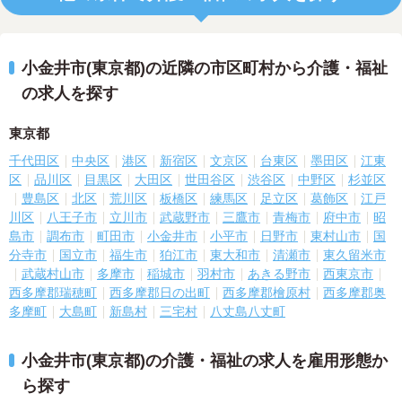
小金井市(東京都)の近隣の市区町村から介護・福祉
の求人を探す
東京都
千代田区
中央区
港区
新宿区
文京区
台東区
墨田区
江東
区
品川区
目黒区
大田区
世田谷区
渋谷区
中野区
杉並区
豊島区
北区
荒川区
板橋区
練馬区
足立区
葛飾区
江戸
川区
八王子市
立川市
武蔵野市
三鷹市
青梅市
府中市
昭
島市
調布市
町田市
小金井市
小平市
日野市
東村山市
国
分寺市
国立市
福生市
狛江市
東大和市
清瀬市
東久留米市
武蔵村山市
多摩市
稲城市
羽村市
あきる野市
西東京市
西多摩郡瑞穂町
西多摩郡日の出町
西多摩郡檜原村
西多摩郡奥
多摩町
大島町
新島村
三宅村
八丈島八丈町
小金井市(東京都)の介護・福祉の求人を雇用形態か
ら探す