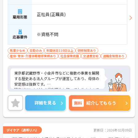
正社員(正職員)
雇用形態
※資格不問
応募要件
残業少なめ
日勤のみ
年間休日110日以上
研修制度あり
産休･育休･介護休暇取得実績あり
社会保険完備
交通費支給
退職金制度あり
東京都武蔵野市・小金井市などに複数の事業を展開
する歴史ある法人グループが運営しており、母体の
安定感は抜群です。
残業がほとんどなく福利厚生も整っておりますので
安心して就業していただけます。
ご興味のある方はお気軽にお問い合わせ下さいま
詳細を見る
無料
紹介してもらう
せ。
デイケア（通所リハ）
更新日：2026年02月09日