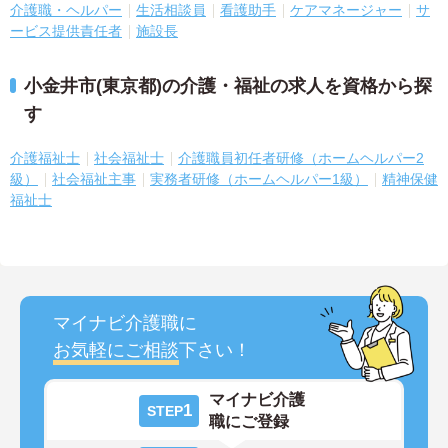
介護職・ヘルパー
生活相談員
看護助手
ケアマネージャー
サ
ービス提供責任者
施設長
小金井市(東京都)の介護・福祉の求人を資格から探
す
介護福祉士
社会福祉士
介護職員初任者研修（ホームヘルパー2
級）
社会福祉主事
実務者研修（ホームヘルパー1級）
精神保健
福祉士
マイナビ介護職に
お気軽にご相談
下さい！
マイナビ介護
1
STEP
職にご登録