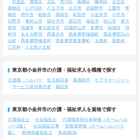
杉並区
豊島区
北区
荒川区
板橋区
練馬区
足立区
葛飾区
江戸川区
八王子市
立川市
武蔵野市
三鷹市
青
梅市
府中市
昭島市
調布市
町田市
小金井市
小平市
日野市
東村山市
国分寺市
国立市
福生市
狛江市
東大
和市
清瀬市
東久留米市
武蔵村山市
多摩市
稲城市
羽
村市
あきる野市
西東京市
西多摩郡瑞穂町
西多摩郡日の
出町
西多摩郡檜原村
西多摩郡奥多摩町
大島町
新島村
三宅村
八丈島八丈町
東京都小金井市の介護・福祉求人を職種で探す
介護職・ヘルパー
生活相談員
看護助手
ケアマネージャー
サービス提供責任者
施設長
東京都小金井市の介護・福祉求人を資格で探す
介護福祉士
社会福祉士
介護職員初任者研修（ホームヘル
パー2級）
社会福祉主事
実務者研修（ホームヘルパー1
級）
精神保健福祉士
無資格OK