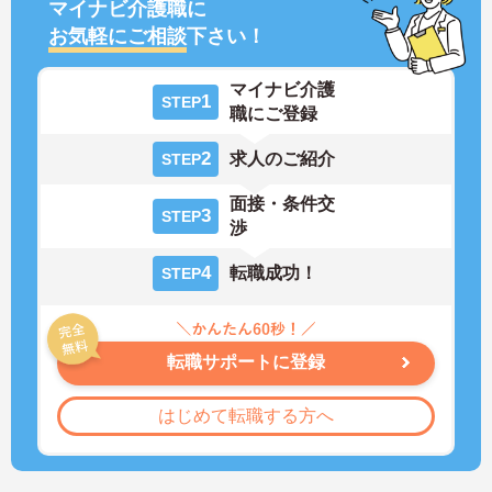
マイナビ介護職に
お気軽にご相談
下さい！
マイナビ介護
1
STEP
職にご登録
2
求人のご紹介
STEP
面接・条件交
3
STEP
渉
4
転職成功！
STEP
転職サポートに登録
はじめて転職する方へ