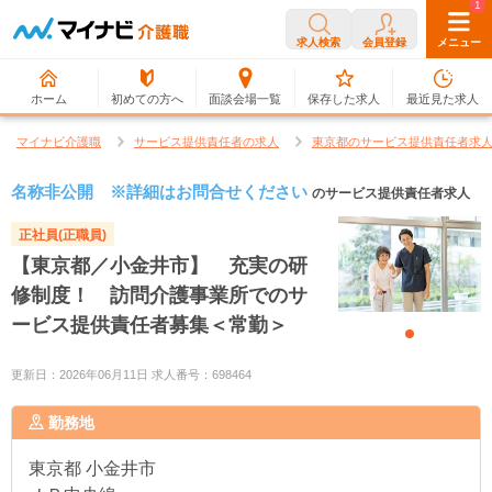
0
1
求人検索
会員登録
メニュー
ホーム
初めての方へ
面談会場一覧
保存した求人
最近見た求人
マイナビ介護職
サービス提供責任者の求人
東京都のサービス提供責任者求
名称非公開 ※詳細はお問合せください
のサービス提供責任者求人
正社員(正職員)
【東京都／小金井市】 充実の研
修制度！ 訪問介護事業所でのサ
ービス提供責任者募集＜常勤＞
更新日：2026年06月11日 求人番号：698464
勤務地
東京都
小金井市