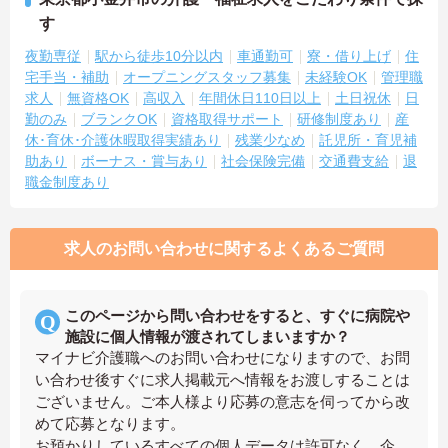
す
夜勤専従
駅から徒歩10分以内
車通勤可
寮・借り上げ
住
宅手当・補助
オープニングスタッフ募集
未経験OK
管理職
求人
無資格OK
高収入
年間休日110日以上
土日祝休
日
勤のみ
ブランクOK
資格取得サポート
研修制度あり
産
休･育休･介護休暇取得実績あり
残業少なめ
託児所・育児補
助あり
ボーナス・賞与あり
社会保険完備
交通費支給
退
職金制度あり
求人のお問い合わせに関するよくあるご質問
このページから問い合わせをすると、すぐに病院や
施設に個人情報が渡されてしまいますか？
マイナビ介護職へのお問い合わせになりますので、お問
い合わせ後すぐに求人掲載元へ情報をお渡しすることは
ございません。ご本人様より応募の意志を伺ってから改
めて応募となります。
お預かりしているすべての個人データは許可なく、企