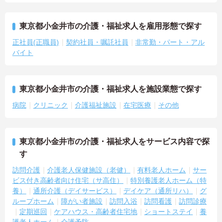
東京都小金井市の介護・福祉求人を雇用形態で探す
正社員(正職員)
契約社員・嘱託社員
非常勤・パート・アル
バイト
東京都小金井市の介護・福祉求人を施設業態で探す
病院
クリニック
介護福祉施設
在宅医療
その他
東京都小金井市の介護・福祉求人をサービス内容で探
す
訪問介護
介護老人保健施設（老健）
有料老人ホーム
サー
ビス付き高齢者向け住宅（サ高住）
特別養護老人ホーム（特
養）
通所介護（デイサービス）
デイケア（通所リハ）
グ
ループホーム
障がい者施設
訪問入浴
訪問看護
訪問診療
定期巡回
ケアハウス・高齢者住宅地
ショートステイ
養
護老人ホーム
介護予防