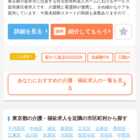
東京都小金井市に位置する住宅型有料老人ホームにおけるサービス
提供責任者求人です。介護職と看護師が連携し、きめ細かなケアを
提供しています。サ責未経験スタートの実績も多数ありますので、
ステップアップを目指す方にもおすすめです。年間休日は115日と多
く、プライベートを大切にしながらご勤務いただけます。最寄り駅
より徒歩圏内の好立地も魅力です。
詳細を見る
紹介してもらう
無料
ご興味のある方には、面接対策ポイントなど、さらに詳細をお話し
いたしますのでお気軽にご相談ください！
ここに注目！
み
年間休日110日以上
駅から徒歩10分以内
資格取得サポート
未経験OK
研修制度あり
日勤のみ
産休
あなたにおすすめの介護・福祉求人の一覧を見
る
東京都の介護・福祉求人を近隣の市区町村から探す
千代田区
中央区
港区
新宿区
文京区
台東区
墨田区
江東区
品川区
目黒区
大田区
世田谷区
渋谷区
中野区