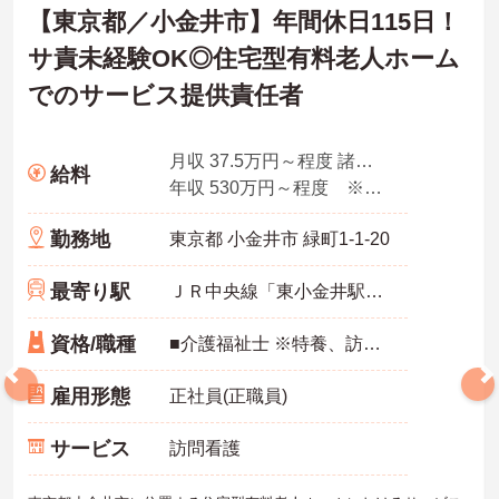
【東京都／小金井市】年間休日115日！
サ責未経験OK◎住宅型有料老人ホーム
でのサービス提供責任者
月収 37.5万円～程度 諸手当込・夜勤4回想定
給料
年収 530万円～程度 ※想定年収
勤務地
東京都 小金井市 緑町1-1-20
最寄り駅
ＪＲ中央線「東小金井駅」徒歩3分
資格/職種
■介護福祉士 ※特養、訪問介護、老健、病院などで介護の実務経験3年以上お持ちの方 ※サ責未経験スタートの実績多数
雇用形態
正社員(正職員)
サービス
訪問看護