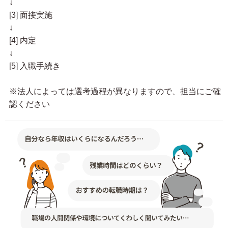
↓
[3] 面接実施
↓
[4] 内定
↓
[5] 入職手続き
※法人によっては選考過程が異なりますので、担当にご確
認ください