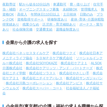
夜勤専従
駅から徒歩10分以内
車通勤可
寮・借り上げ
住宅手
当・補助
オープニングスタッフ募集
未経験OK
管理職求人
無
資格OK
高収入
年間休日110日以上
土日祝休
日勤のみ
ブラ
ンクOK
資格取得サポート
研修制度あり
産休･育休･介護休暇取
得実績あり
残業少なめ
託児所・育児補助あり
ボーナス・賞与
あり
社会保険完備
交通費支給
退職金制度あり
企業から介護の求人を探す
株式会社ベネッセスタイルケア
株式会社ツクイ
株式会社日本ア
メニティライフ協会
ＳＯＭＰＯケア株式会社
ソーシャルインク
ルー株式会社
株式会社SOYOKAZE
株式会社ケア２１
ALSOK
介護株式会社
株式会社ケアリッツ・アンド・パートナーズ
株式
会社ニチイ学館
株式会社ソラスト
株式会社やさしい手
株式会
社ケア２１
株式会社ニチイケアパレス
株式会社サンガジャパン
株式会社川島コーポレーション
株式会社アンビス
株式会社サ
ンウェルズ
株式会社スーパー・コート
社会福祉法人ノテ福祉
会
小金井市(東京都)の介護・福祉の求人を職種から探