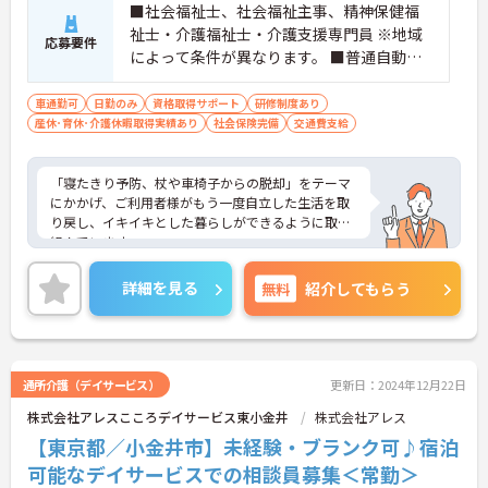
■社会福祉士、社会福祉主事、精神保健福
祉士・介護福祉士・介護支援専門員 ※地域
応募要件
によって条件が異なります。 ■普通自動車
免許（AT限定可） ※未経験可、ブランク可
車通勤可
日勤のみ
資格取得サポート
研修制度あり
産休･育休･介護休暇取得実績あり
社会保険完備
交通費支給
「寝たきり予防、杖や車椅子からの脱却」をテーマ
にかかげ、ご利用者様がもう一度自立した生活を取
り戻し、イキイキとした暮らしができるように取り
組んでいます。
整骨院からスタートした法人で、現在も店舗を増や
し続けている安定感のある母体です。事業拡大傾向
詳細を見る
無料
紹介してもらう
にあるため、頑張り次第ではキャリアアップも見込
めるます。複数の店舗を経営しているノウハウを生
かした研修制度も自身の成長に繋がります。自立支
援に向けての熱い想いのスタッフが多く、活気があ
る職場も魅力の1つです。
通所介護（デイサービス）
更新日：2024年12月22日
ご興味のある方はお気軽にお問い合わせ下さいま
株式会社アレスこころデイサービス東小金井
株式会社アレス
せ。
【東京都／小金井市】未経験・ブランク可♪宿泊
可能なデイサービスでの相談員募集＜常勤＞