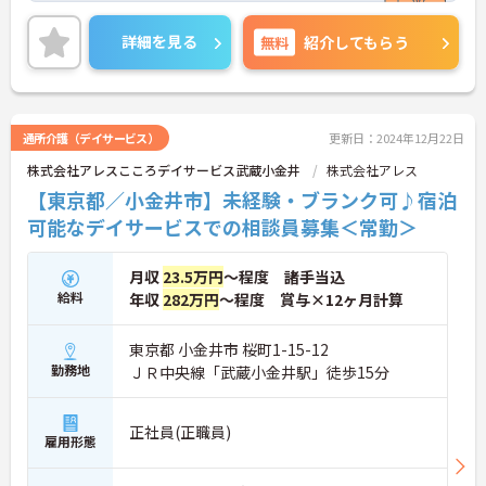
充実した日々を送れます！
未経験やブランクがある方も安心してご就業してい
詳細を見る
無料
紹介してもらう
ただけます。
ご興味のある方は、お気軽にお問い合わせくださ
い。
通所介護（デイサービス）
更新日：2024年12月22日
株式会社アレスこころデイサービス武蔵小金井
株式会社アレス
【東京都／小金井市】未経験・ブランク可♪宿泊
可能なデイサービスでの相談員募集＜常勤＞
月収
23.5万円
～程度 諸手当込
給料
年収
282万円
～程度 賞与×12ヶ月計算
東京都 小金井市 桜町1-15-12
勤務地
ＪＲ中央線「武蔵小金井駅」徒歩15分
正社員(正職員)
雇用形態