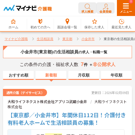
0
0
求人検索
会員登録
メニュー
ホーム
初めての方へ
面談会場一覧
保存した求人
最近見た求人
マイナビ介護職
生活相談員
東京都
小金井市
東京都の生活相談員
小金井市(東京都)の生活相談員
の求人・転職一覧
7
この条件の介護・福祉求人数
非公開求人
件 ＋
おすすめ順
新着順
月収順
年収順
通所介護（デイサービス）
更新日：2026年02月09日
大和ライフネクスト株式会社アプリコ武蔵小金井
大和ライフネクスト
株式会社
【東京都／小金井市】年間休日112日！介護付き
有料老人ホームで生活相談員の募集！