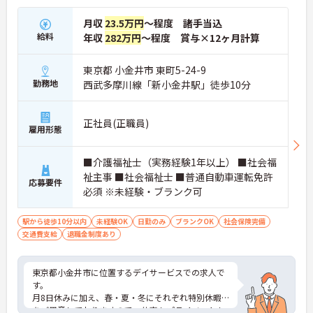
月収
23.5万円
～程度 諸手当込
給料
年収
282万円
～程度 賞与×12ヶ月計算
東京都 小金井市 東町5-24-9
勤務地
西武多摩川線「新小金井駅」徒歩10分
正社員(正職員)
雇用形態
■介護福祉士（実務経験1年以上） ■社会福
祉主事 ■社会福祉士 ■普通自動車運転免許
応募要件
必須 ※未経験・ブランク可
駅から徒歩10分以内
未経験OK
日勤のみ
ブランクOK
社会保険完備
交通費支給
退職金制度あり
東京都小金井市に位置するデイサービスでの求人で
す。
月8日休みに加え、春・夏・冬にそれぞれ特別休暇
をご用意しておりますので、仕事もプライベートも