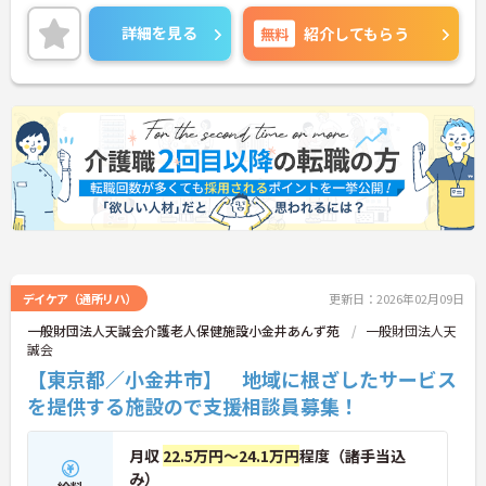
ご興味のある方は面接ポイントなどをお伝えします
ので、お気軽にお問い合わせください。
詳細を見る
無料
紹介してもらう
デイケア（通所リハ）
更新日：2026年02月09日
一般財団法人天誠会介護老人保健施設小金井あんず苑
一般財団法人天
誠会
【東京都／小金井市】 地域に根ざしたサービス
を提供する施設ので支援相談員募集！
月収
22.5万円～24.1万円
程度（諸手当込
み）