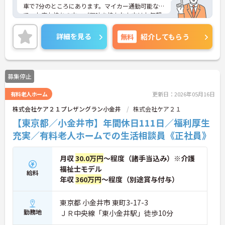
車で7分のところにあります。マイカー通勤可能なの
で、お車お持ちの方、ご興味を持たれた方はお気軽
にお問い合わせください。
詳細を見る
無料
紹介してもらう
募集停止
有料老人ホーム
更新日：2026年05月16日
株式会社ケア２１プレザングラン小金井
株式会社ケア２１
【東京都／小金井市】年間休日111日／福利厚生
充実／有料老人ホームでの生活相談員《正社員》
月収
30.0万円
～程度（諸手当込み）※介護
福祉士モデル
給料
年収
360万円
～程度（別途賞与付与）
東京都 小金井市 東町3-17-3
勤務地
ＪＲ中央線「東小金井駅」徒歩10分