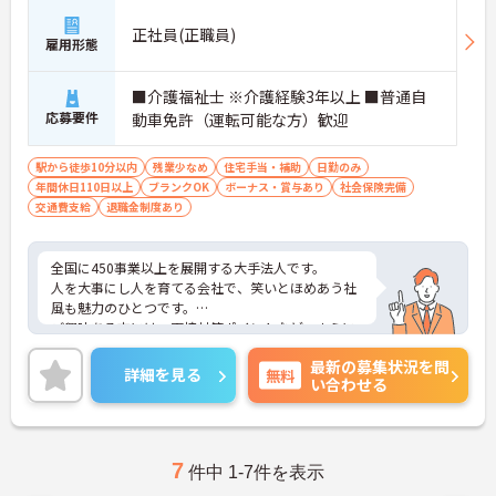
正社員(正職員)
雇用形態
■介護福祉士 ※介護経験3年以上 ■普通自
応募要件
動車免許（運転可能な方）歓迎
駅から徒歩10分以内
残業少なめ
住宅手当・補助
日勤のみ
年間休日110日以上
ブランクOK
ボーナス・賞与あり
社会保険完備
交通費支給
退職金制度あり
全国に450事業以上を展開する大手法人です。
人を大事にし人を育てる会社で、笑いとほめあう社
風も魅力のひとつです。
ご興味ある方には、面接対策ポイントなど、さらに
詳細をお話しいたしますのでお気軽にご相談くださ
最新の募集状況を問
い！
詳細を見る
無料
い合わせる
7
件中 1-7件を表示