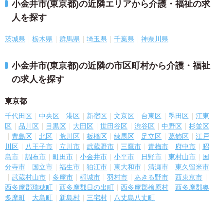
小金井市(東京都)の近隣エリアから介護・福祉の求
人を探す
茨城県
栃木県
群馬県
埼玉県
千葉県
神奈川県
小金井市(東京都)の近隣の市区町村から介護・福祉
の求人を探す
東京都
千代田区
中央区
港区
新宿区
文京区
台東区
墨田区
江東
区
品川区
目黒区
大田区
世田谷区
渋谷区
中野区
杉並区
豊島区
北区
荒川区
板橋区
練馬区
足立区
葛飾区
江戸
川区
八王子市
立川市
武蔵野市
三鷹市
青梅市
府中市
昭
島市
調布市
町田市
小金井市
小平市
日野市
東村山市
国
分寺市
国立市
福生市
狛江市
東大和市
清瀬市
東久留米市
武蔵村山市
多摩市
稲城市
羽村市
あきる野市
西東京市
西多摩郡瑞穂町
西多摩郡日の出町
西多摩郡檜原村
西多摩郡奥
多摩町
大島町
新島村
三宅村
八丈島八丈町