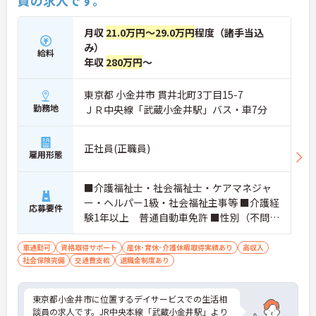
員の求人です。
月収
21.0万円～29.0万円
程度（諸手当込
み）
給料
年収
280万円
～
東京都 小金井市 貫井北町3丁目15-7
勤務地
ＪＲ中央線「武蔵小金井駅」バス・車7分
正社員(正職員)
雇用形態
■介護福祉士・社会福祉士・ケアマネジャ
ー・ヘルパー1級・社会福祉主事等 ■介護経
応募要件
験1年以上 普通自動車免許 ■性別（不問）
■年齢（59歳まで）
車通勤可
資格取得サポート
産休･育休･介護休暇取得実績あり
高収入
社会保険完備
交通費支給
退職金制度あり
東京都小金井市に位置するデイサービスでの生活相
談員の求人です。JR中央本線「武蔵小金井駅」より