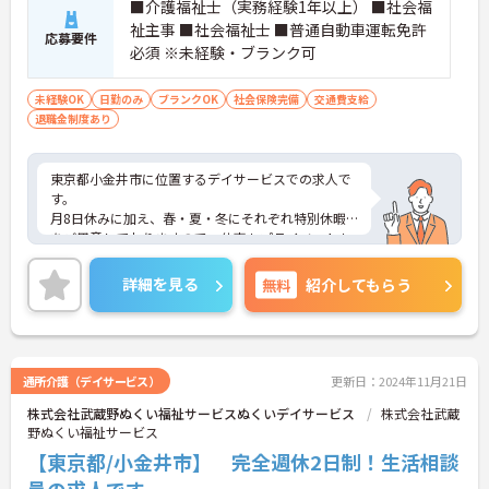
■介護福祉士（実務経験1年以上） ■社会福
祉主事 ■社会福祉士 ■普通自動車運転免許
応募要件
必須 ※未経験・ブランク可
未経験OK
日勤のみ
ブランクOK
社会保険完備
交通費支給
退職金制度あり
東京都小金井市に位置するデイサービスでの求人で
す。
月8日休みに加え、春・夏・冬にそれぞれ特別休暇
をご用意しておりますので、仕事もプライベートも
充実した日々を送れます！
未経験やブランクがある方も安心してご就業してい
詳細を見る
無料
紹介してもらう
ただけます。
ご興味のある方は、お気軽にお問い合わせくださ
い。
通所介護（デイサービス）
更新日：2024年11月21日
株式会社武蔵野ぬくい福祉サービスぬくいデイサービス
株式会社武蔵
野ぬくい福祉サービス
【東京都/小金井市】 完全週休2日制！生活相談