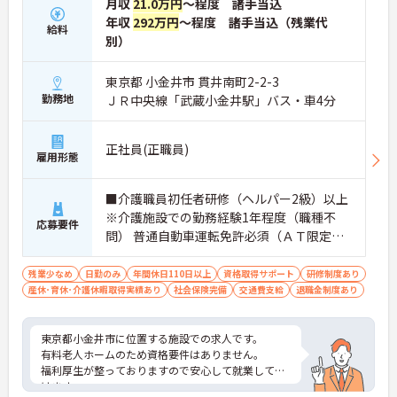
月収
21.0万円
～程度 諸手当込
年収
292万円
～程度 諸手当込（残業代
給料
別）
東京都 小金井市 貫井南町2-2-3
勤務地
ＪＲ中央線「武蔵小金井駅」バス・車4分
正社員(正職員)
雇用形態
■介護職員初任者研修（ヘルパー2級）以上
※介護施設での勤務経験1年程度（職種不
応募要件
問） 普通自動車運転免許必須（ＡＴ限定
可）
残業少なめ
日勤のみ
年間休日110日以上
資格取得サポート
研修制度あり
産休･育休･介護休暇取得実績あり
社会保険完備
交通費支給
退職金制度あり
東京都小金井市に位置する施設での求人です。
有料老人ホームのため資格要件はありません。
福利厚生が整っておりますので安心して就業して頂
けます。