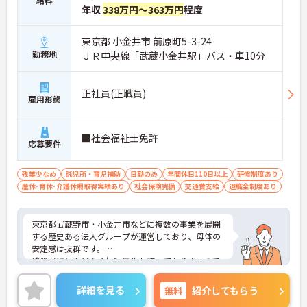
給料
年収
338万円～363万円
程度
東京都 小金井市 前原町5-3-24
勤務地
ＪＲ中央線「武蔵小金井駅」バス・車10分
正社員(正職員)
雇用形態
■社会福祉士免許
応募要件
残業少なめ
託児所・育児補助
日勤のみ
年間休日110日以上
研修制度あり
産休･育休･介護休暇取得実績あり
社会保険完備
交通費支給
退職金制度あり
東京都武蔵野市・小金井市などに複数の事業を展開
する歴史ある法人グループが運営しており、母体の
安定感は抜群です。
残業がほとんどなく福利厚生も整っておりますので
安心して就業していただけます。
ご興味のある方はお気軽にお問い合わせ下さいま
詳細を見る
無料
紹介してもらう
せ。