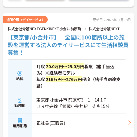
通所介護（デイサービス）
更新日：2025年11月18日
株式会社介護NEXTGENKINEXT小金井前原町
株式会社介護NEXT
【東京都/小金井市】 全国に100箇所以上の施
設を運営する法人のデイサービスにて生活相談員
募集！
月収
20.0万円～25.0万円
程度（諸手当込
み）※経験者モデル
給料
年収
216万円～276万円
程度（諸手当別途支
給）
東京都 小金井市 前原町3－1－14 1Ｆ
勤務地
ＪＲ中央線「武蔵小金井駅」徒歩15分
正社員(正職員)
雇用形態