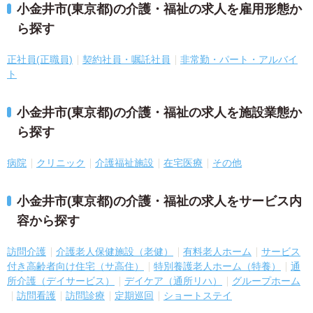
小金井市(東京都)の介護・福祉の求人を雇用形態か
ら探す
正社員(正職員)
契約社員・嘱託社員
非常勤・パート・アルバイ
ト
小金井市(東京都)の介護・福祉の求人を施設業態か
ら探す
病院
クリニック
介護福祉施設
在宅医療
その他
小金井市(東京都)の介護・福祉の求人をサービス内
容から探す
訪問介護
介護老人保健施設（老健）
有料老人ホーム
サービス
付き高齢者向け住宅（サ高住）
特別養護老人ホーム（特養）
通
所介護（デイサービス）
デイケア（通所リハ）
グループホーム
訪問看護
訪問診療
定期巡回
ショートステイ