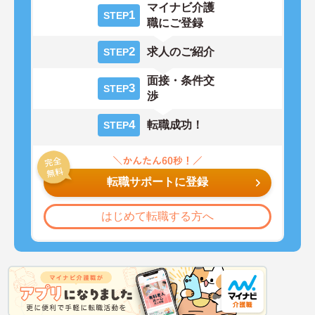
マイナビ介護
1
STEP
職にご登録
2
求人のご紹介
STEP
面接・条件交
3
STEP
渉
4
転職成功！
STEP
転職サポートに登録
はじめて転職する方へ