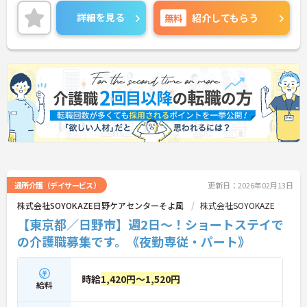
ていただける環境です。ご興味ある方には、面接対
策ポイントなど、さらに詳細をお話しいたしますの
詳細を見る
無料
紹介してもらう
でお気軽にご相談ください。
通所介護（デイサービス）
更新日：2026年02月13日
株式会社SOYOKAZE日野ケアセンターそよ風
株式会社SOYOKAZE
【東京都／日野市】週2日～！ショートステイで
の介護職募集です。《夜勤専従・パート》
時給
1,420円～1,520円
給料