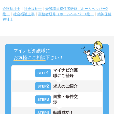
介護福祉士
社会福祉士
介護職員初任者研修（ホームヘルパー2
級）
社会福祉主事
実務者研修（ホームヘルパー1級）
精神保健
福祉士
マイナビ介護職に
お気軽にご相談
下さい！
マイナビ介護
1
STEP
職にご登録
2
求人のご紹介
STEP
面接・条件交
3
STEP
渉
4
転職成功！
STEP