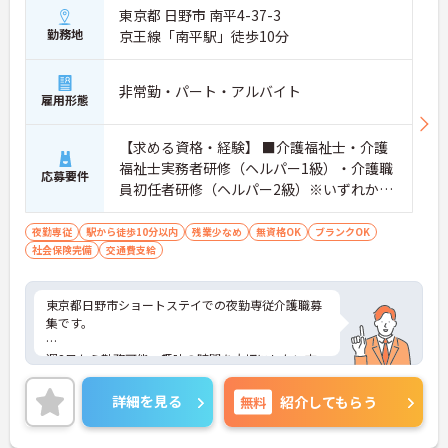
東京都 日野市 南平4-37-3
勤務地
京王線「南平駅」徒歩10分
非常勤・パート・アルバイト
雇用形態
【求める資格・経験】 ■介護福祉士・介護
福祉士実務者研修（ヘルパー1級）・介護職
応募要件
員初任者研修（ヘルパー2級）※いずれかの
資格を所持で可 ■簡単なPC操作（Excel、W
ord） ■経験不問
夜勤専従
駅から徒歩10分以内
残業少なめ
無資格OK
ブランクOK
社会保険完備
交通費支給
東京都日野市ショートステイでの夜勤専従介護職募
集です。
週2日から勤務可能。趣味の時間を大切にしたい方
など、プライベートとの両立を重視する方も安心◎
詳細を見る
無料
紹介してもらう
最寄り駅より徒歩圏内と好立地にあるので、通勤の
ストレスが少ないのも嬉しいポイントです。