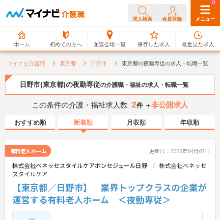
0
0
求人検索
会員登録
メニュー
ホーム
初めての方へ
面談会場一覧
保存した求人
最近見た求人
マイナビ介護職
東京都
日野市
東京都の夜勤専従の求人・転職一覧
日野市(東京都)の夜勤専従
の介護職・福祉の求人・転職一覧
2
この条件の介護・福祉求人数
非公開求人
件 ＋
おすすめ順
新着順
月収順
年収順
有料老人ホーム
更新日：2026年04月03日
株式会社ベネッセスタイルケアボンセジュール日野
株式会社ベネッセ
スタイルケア
【東京都／日野市】 業界トップクラスの企業が
運営する有料老人ホーム ＜夜勤専従＞