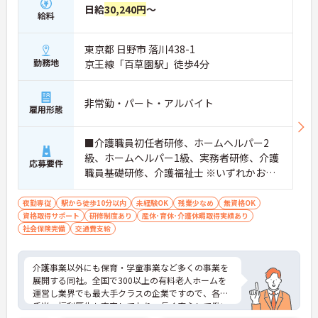
日給
30,240円
～
給料
東京都 日野市 落川438-1
勤務地
京王線「百草園駅」徒歩4分
非常勤・パート・アルバイト
雇用形態
■介護職員初任者研修、ホームヘルパー2
級、ホームヘルパー1級、実務者研修、介護
応募要件
職員基礎研修、介護福祉士 ※いずれかお持
ちの方 ※資格をお持ちでない方も相談可
夜勤専従
駅から徒歩10分以内
未経験OK
残業少なめ
無資格OK
資格取得サポート
研修制度あり
産休･育休･介護休暇取得実績あり
社会保険完備
交通費支給
介護事業以外にも保育・学童事業など多くの事業を
展開する同社。全国で300以上の有料老人ホームを
運営し業界でも最大手クラスの企業ですので、各種
手当、福利厚生も充実しており、長く安心して働い