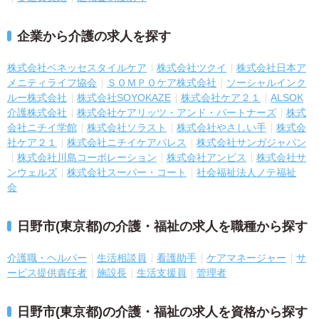
企業から介護の求人を探す
株式会社ベネッセスタイルケア
株式会社ツクイ
株式会社日本ア
メニティライフ協会
ＳＯＭＰＯケア株式会社
ソーシャルインク
ルー株式会社
株式会社SOYOKAZE
株式会社ケア２１
ALSOK
介護株式会社
株式会社ケアリッツ・アンド・パートナーズ
株式
会社ニチイ学館
株式会社ソラスト
株式会社やさしい手
株式会
社ケア２１
株式会社ニチイケアパレス
株式会社サンガジャパン
株式会社川島コーポレーション
株式会社アンビス
株式会社サ
ンウェルズ
株式会社スーパー・コート
社会福祉法人ノテ福祉
会
日野市(東京都)の介護・福祉の求人を職種から探す
介護職・ヘルパー
生活相談員
看護助手
ケアマネージャー
サ
ービス提供責任者
施設長
生活支援員
管理者
日野市(東京都)の介護・福祉の求人を資格から探す