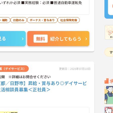
いずれか必須 ■実務経験：必須 ■普通自動車運転免
・補助
日勤のみ
ボーナス・賞与あり
社会保険完備
見る
無料
紹介してもらう
護（デイサービス）
更新日：2026年07月10日
公開 ※詳細はお問合せください
京都／日野市】昇給・賞与あり◎デイサービ
生活相談員募集＜正社員＞