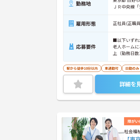
勤務地
ＪＲ中央線「
雇用形態
正社員(正職員
■以下いずれ
応募要件
老人ホームに
上（勤務日数
施設長経験者
駅から徒歩10分以内
車通勤可
日勤のみ
詳細を
障がい
社会福
【東