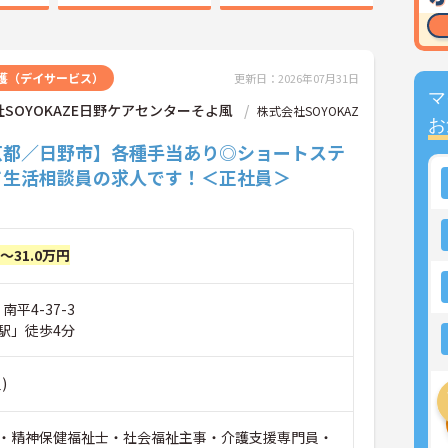
護（デイサービス）
更新日：2026年07月31日
マ
SOYOKAZE日野ケアセンターそよ風
株式会社SOYOKAZ
お
京都／日野市】各種手当あり◎ショートステ
て生活相談員の求人です！＜正社員＞
円～31.0万円
南平4-37-3
駅」徒歩4分
)
・精神保健福祉士・社会福祉主事・介護支援専門員・