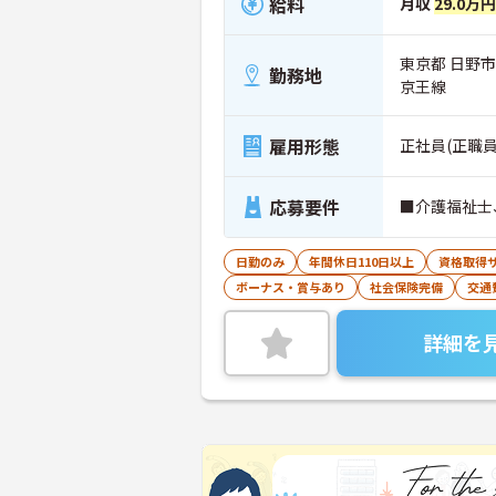
給料
月収
29.0万
東京都 日野市
勤務地
京王線
雇用形態
正社員(正職員
応募要件
■介護福祉士
日勤のみ
年間休日110日以上
資格取得
ボーナス・賞与あり
社会保険完備
交通
詳細を