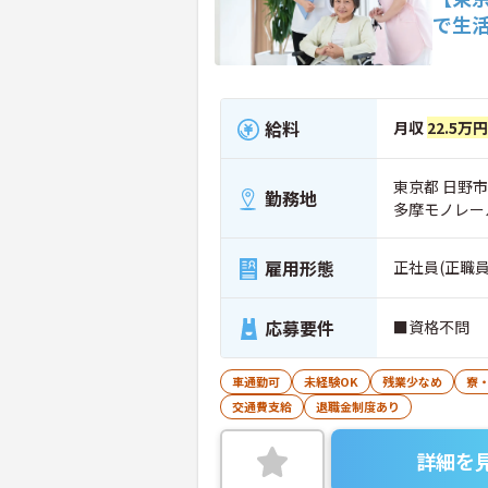
で生
給料
月収
22.5万円
東京都 日野市 
勤務地
多摩モノレー
雇用形態
正社員(正職員
応募要件
■資格不問
車通勤可
未経験OK
残業少なめ
寮
交通費支給
退職金制度あり
詳細を