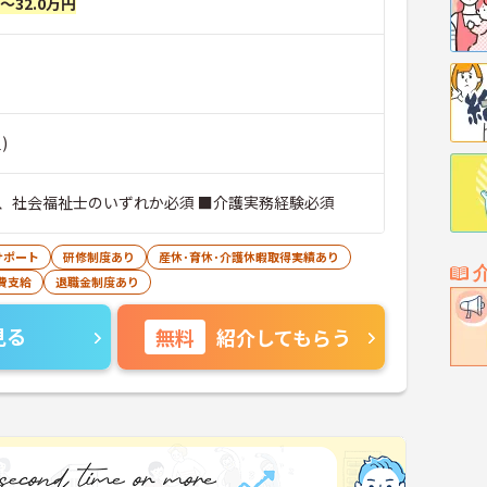
円～32.0万円
)
、社会福祉士のいずれか必須 ■介護実務経験必須
サポート
研修制度あり
産休･育休･介護休暇取得実績あり
費支給
退職金制度あり
見る
無料
紹介してもらう