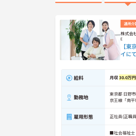
通所介
株式会社
E
【東
イに
給料
月収
30.0万
東京都 日野市 
勤務地
京王線「南平
雇用形態
正社員(正職員
■社会福祉士