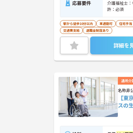
応募要件
介護福祉士：
許：必須
駅から徒歩10分以内
車通勤可
住宅手当
交通費支給
退職金制度あり
詳細を
通所介
名称非
【東
スの