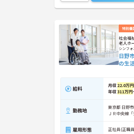
特別養
社会福
老人ホ
シンフォ
日野
の生
月収
22.0万円
給料
年収
311万円
東京都 日野市 
勤務地
ＪＲ中央線「
雇用形態
正社員(正職員