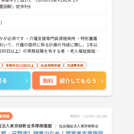
豊田駅」徒歩9分
)
かが必須です ・介護支援専門員資格保持 ・特別養護
おいて、介護の提供に係る計画の作成に関し、1年以
180日以上）の実務経験を有する者 ・老人福祉施設の
 ・介護施設実務経験1年以上及び介護福祉士資格保持
年間休日110日以上
社会保険完備
交通費支給
見る
無料
紹介してもらう
者施設
更新日：2025年11月18日
祉法人東京緑新会多摩療護園
社会福祉法人東京緑新会
京都／日野市】残業少なめ！障害者支援施設