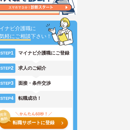
イナビ介護職に
気軽にご相談
下さい！
1
マイナビ介護職にご登録
STEP
2
求人のご紹介
STEP
3
面接・条件交渉
STEP
4
転職成功！
STEP
転職サポートに登録