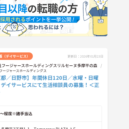
護（デイサービス）
更新日：2026年01月23日
社フージャースホールディングスリルセーヌ多摩平の森
フージャースホールディングス
京都／日野市】年間休日120日／水曜・日曜
♪デイサービスにて生活相談員の募集！＜正
＞
～程度※諸手当込
多摩平3丁目1-1 Tomorrow PLAZA １F