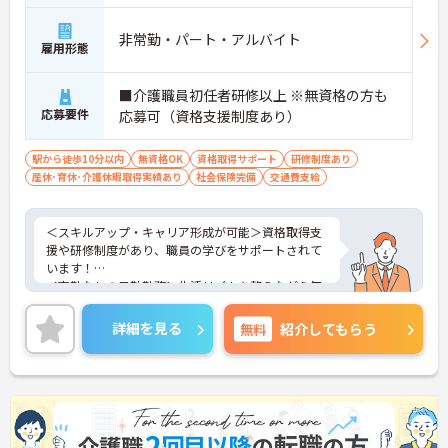
非常勤・パート・アルバイト
雇用形態
■介護職員初任者研修以上 ※無資格の方も
応募要件
応募可（資格支援制度あり）
駅から徒歩10分以内
無資格OK
資格取得サポート
研修制度あり
産休･育休･介護休暇取得実績あり
社会保険完備
交通費支給
＜スキルアップ・キャリア形成が可能＞資格取得支
援や研修制度があり、職員の学びをサポートされて
います！
＜夜勤なしの日勤勤務＞生活リズムを整えながら無
理なく働けます。
＜寄り添ったケアの実施＞利用者さまに深く寄り添
詳細を見る
無料
紹介してもらう
ったサービスの提供を目指し、職員の専門性を高め
るような人材育成にも注力されています。
ご興味のある方には、面接対策ポイント等、さらに
詳細をお話ししますのでお気軽にご相談ください！