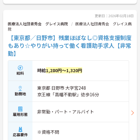
連絡ください。
更新日：2026年02月18日
医療法人社団青秀会 グレイス病院
医療法人社団青秀会 グレイス病
院
【東京都／日野市】残業ほぼなし◎資格支援制度
もあり☆やりがい持って働く看護助手求人【非常
勤】
時給
1,280円～1,320円
給料
東京都 日野市 大字宮248
勤務地
京王線「高幡不動駅」徒歩16分
非常勤・パート・アルバイト
雇用形態
※資格不問
応募要件