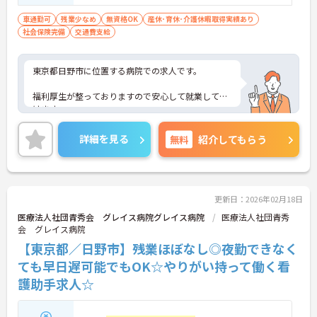
車通勤可
残業少なめ
無資格OK
産休･育休･介護休暇取得実績あり
社会保険完備
交通費支給
東京都日野市に位置する病院での求人です。
福利厚生が整っておりますので安心して就業して頂
けます。
ご興味のある方はお気軽にお問い合わせ下さい。
詳細を見る
無料
紹介してもらう
更新日：2026年02月18日
医療法人社団青秀会 グレイス病院グレイス病院
医療法人社団青秀
会 グレイス病院
【東京都／日野市】残業ほぼなし◎夜勤できなく
ても早日遅可能でもOK☆やりがい持って働く看
護助手求人☆