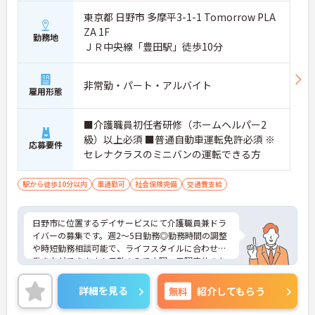
東京都 日野市 多摩平3-1-1 Tomorrow PLA
ZA 1F
勤務地
ＪＲ中央線「豊田駅」徒歩10分
非常勤・パート・アルバイト
雇用形態
■介護職員初任者研修（ホームヘルパー2
級）以上必須 ■普通自動車運転免許必須 ※
応募要件
セレナクラスのミニバンの運転できる方
駅から徒歩10分以内
車通勤可
社会保険完備
交通費支給
日野市に位置するデイサービスにて介護職員兼ドラ
イバーの募集です。週2～5日勤務◎勤務時間の調整
や時短勤務相談可能で、ライフスタイルに合わせた
働き方ができます！日勤のみで水曜・日曜定休のた
めプライベートも大切にできる職場です♪昼食補助
や保養所の利用可能など福利厚生充実していて、安
詳細を見る
無料
紹介してもらう
心して長く働ける環境が整っています！ご興味ある
方は面接ポイントをお伝えしますので、お気軽にご