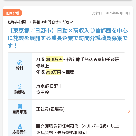
詳細をお話しいたしますのでお気軽にご相談くださ
ャリアを描ける職場です】
い！
・時短勤務からフルタイム、さらには管理者へのス
テップアップまで、ライフステージに合わせた働き
訪問介護
更新日：2026年07月10日
方を選択できます。
名称非公開 ※詳細はお問合せください
・清潔感があれば髪色やネイルなども自由となって
おり、自分らしいスタイルを大切にできる環境で
【東京都／日野市】日勤×高収入◎首都圏を中心
す。
に施設を展開する成長企業で訪問介護職員募集で
す！
月収
29.5万円
～程度 諸手当込み※初任者研
修以上
給料
年収
390万円
～程度
東京都 日野市
勤務地
京王線
正社員(正職員)
雇用形態
■介護職員初任者研修（ヘルパー2級）以上
応募要件
※無資格・未経験も相談可