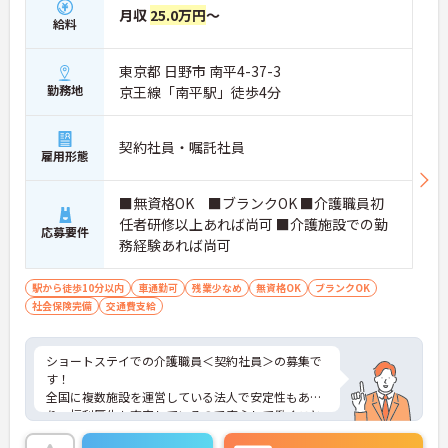
月収
25.0万円
～
給料
東京都 日野市 南平4-37-3
勤務地
京王線「南平駅」徒歩4分
契約社員・嘱託社員
雇用形態
■無資格OK ■ブランクOK ■介護職員初
任者研修以上あれば尚可 ■介護施設での勤
応募要件
務経験あれば尚可
駅から徒歩10分以内
車通勤可
残業少なめ
無資格OK
ブランクOK
社会保険完備
交通費支給
ショートステイでの介護職員＜契約社員＞の募集で
す！
全国に複数施設を運営している法人で安定性もあ
り、福利厚生も充実しているので安心して働くこと
ができます♪