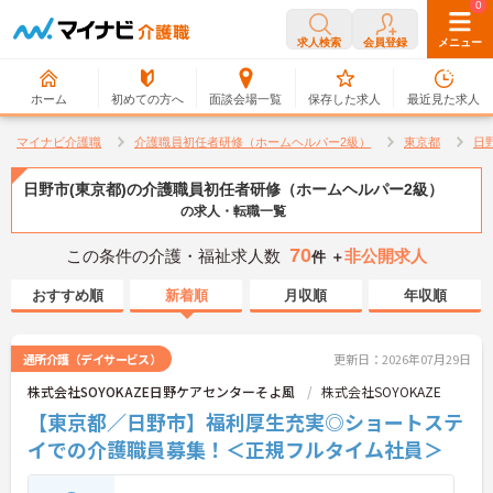
0
0
求人検索
会員登録
メニュー
ホーム
初めての方へ
面談会場一覧
保存した求人
最近見た求人
マイナビ介護職
介護職員初任者研修（ホームヘルパー2級）
東京都
日
日野市(東京都)の介護職員初任者研修（ホームヘルパー2級）
の求人・転職一覧
70
この条件の介護・福祉求人数
非公開求人
件 ＋
おすすめ順
新着順
月収順
年収順
通所介護（デイサービス）
更新日：2026年07月29日
株式会社SOYOKAZE日野ケアセンターそよ風
株式会社SOYOKAZE
【東京都／日野市】福利厚生充実◎ショートステ
イでの介護職員募集！＜正規フルタイム社員＞