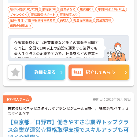
です。
駅から徒歩10分以内
未経験OK
残業少なめ
無資格OK
年間休日110日以上
ブランクOK
資格取得サポート
研修制度あり
産休･育休･介護休暇取得実績あり
高収入
社会保険完備
交通費支給
退職金制度あり
介護事業以外にも教育事業など多くの事業を展開す
る同社。全国で100以上の施設を運営する業界でも
最大手クラスの企業ですので、社員寮などの充実し
た福利厚生があります。また、豊富な研修制度があ
りますので、未経験の方も安心です。ご興味ある方
には、面接対策ポイントなど、さらに詳細をお話し
詳細を見る
無料
紹介してもらう
いたしますのでお気軽にご相談ください。
有料老人ホーム
更新日：2026年07月08日
株式会社ベネッセスタイルケアボンセジュール日野
株式会社ベネッセ
スタイルケア
【東京都／日野市】働きやすさ◎業界トップクラ
ス企業が運営☆資格取得支援でスキルアップも可