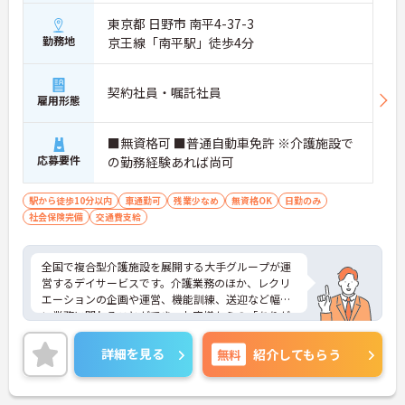
東京都 日野市 南平4-37-3
勤務地
京王線「南平駅」徒歩4分
契約社員・嘱託社員
雇用形態
■無資格可 ■普通自動車免許 ※介護施設で
応募要件
の勤務経験あれば尚可
駅から徒歩10分以内
車通勤可
残業少なめ
無資格OK
日勤のみ
社会保険完備
交通費支給
全国で複合型介護施設を展開する大手グループが運
営するデイサービスです。介護業務のほか、レクリ
エーションの企画や運営、機能訓練、送迎など幅広
い業務に関わることができ、お客様からの「ありが
とう」を直接やりがいにできる環境です。有給休暇
とは別に年間17日間のリフレッシュ休暇が付与さ
詳細を見る
無料
紹介してもらう
れ、平日の取得もしやすいため、ご家庭との両立や
ご自身の趣味など、プライベートを大切にしながら
日勤帯で無理なく働き続けられます。髪色やネイル