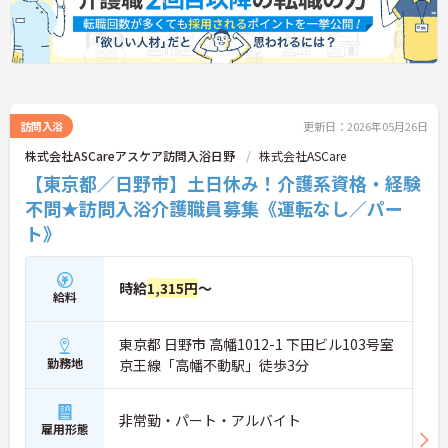
訪問入浴
更新日：2026年05月26日
株式会社ASCareアスケア訪問入浴日野
株式会社ASCare
【東京都／日野市】土日休み！介護系資格・経験
不問★訪問入浴介護職員募集《運転なし／パー
ト》
時給
1,315円
～
給料
東京都 日野市 高幡1012-1 下田ビル103号室
勤務地
京王線「高幡不動駅」徒歩3分
非常勤・パート・アルバイト
雇用形態