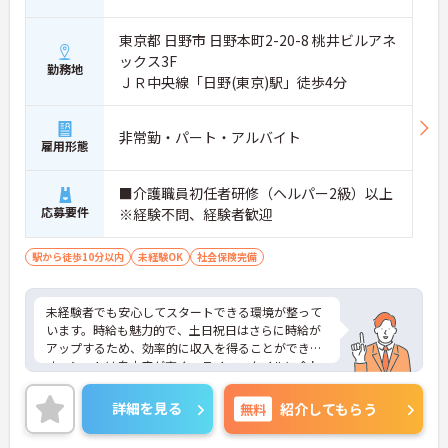
東京都 日野市 日野本町2-20-8 桃井ビルアネ
ックス3F
勤務地
ＪＲ中央線「日野(東京)駅」徒歩4分
非常勤・パート・アルバイト
雇用形態
■介護職員初任者研修（ヘルパー2級）以上
応募要件
※経験不問、経験者歓迎
駅から徒歩10分以内
未経験OK
社会保険完備
未経験者でも安心してスタートできる環境が整って
います。時給も魅力的で、土日祝日はさらに時給が
アップするため、効率的に収入を得ることができま
す。シフトは自由度が高く、ライフスタイルに合わ
せて無理なく働けます。福利厚生も充実しており、
長く働き続けられる職場です。興味がある方はぜひ
詳細を見る
無料
紹介してもらう
ご応募ください。