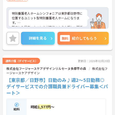
特別養護老人ホームシンフォニアは東京都日野市に
位置するユニット型特別養護老人ホームになりま
す。
職員と入居者一人ひとりが家族のような親しい関係
を築くことで、入居者のお人柄、生活習慣、介護状
態の理解が深まるような介護を目指している施設で
詳細を見る
無料
紹介してもらう
す。
ご興味がございましたら面接の対策ポイントなどお
話いたしますので、お気軽にお問い合わせくださ
い。
通所介護（デイサービス）
更新日：2026年02月20日
株式会社フージャースケアデザインリルセーヌ多摩平の森
株式会社フ
ージャースケアデザイン
【東京都／日野市】日勤のみ♪週2～5日勤務◎
デイサービスでの介護職員兼ドライバー募集＜パ
ート＞
時給
1,577円
～
給料