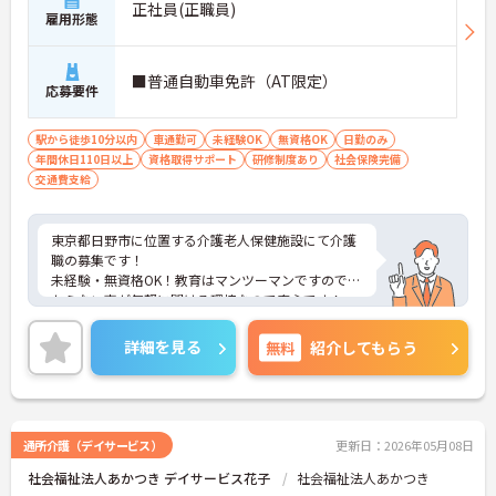
正社員(正職員)
雇用形態
■普通自動車免許（AT限定）
応募要件
駅から徒歩10分以内
車通勤可
未経験OK
無資格OK
日勤のみ
年間休日110日以上
資格取得サポート
研修制度あり
社会保険完備
交通費支給
東京都日野市に位置する介護老人保健施設にて介護
職の募集です！
未経験・無資格OK！教育はマンツーマンですので分
からない事が気軽に聞ける環境なので安心です！
マイカー通勤OKなので、通勤も楽々ですよ♪
ご興味のある方はお気軽にお問い合わせ下さい。
詳細を見る
無料
紹介してもらう
通所介護（デイサービス）
更新日：2026年05月08日
社会福祉法人あかつき デイサービス花子
社会福祉法人あかつき