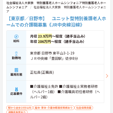
社会福祉法人大家族 特別養護老人ホームシンフォニア特別養護老人ホー
ムシンフォニア
社会福祉法人大家族 特別養護老人ホームシンフォニ
ア
【東京都／日野市】 ユニット型特別養護老人ホ
ームでの介護職募集《JR中央線沿線》
月収
23.9万円
～程度（諸手当込み）
給料
年収
286万円
～程度（諸手当込み）
東京都 日野市 東平山3-1-19
勤務地
ＪＲ中央線「豊田駅」徒歩8分
正社員(正職員)
雇用形態
■介護福祉士免許 ■介護福祉士実務者研修
（ヘルパー1級） ■介護職員初任者研修（ヘ
応募要件
ルパー2級）
駅から徒歩10分以内
産休･育休･介護休暇取得実績あり
社会保険完備
退職金制度あり