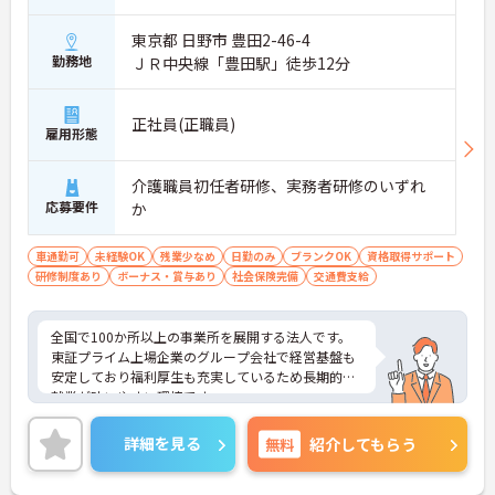
・日々の施設運営への貢献やチームワークが多角的
東京都 日野市 豊田2-46-4
に評価されるため、目に見える形で還元されます。
・努力がダイレクトに評価へつながる制度により、
勤務地
ＪＲ中央線「豊田駅」徒歩12分
仕事へのモチベーションを高めながら働けます。
【チームでの情報共有が徹底されており、安心して
正社員(正職員)
雇用形態
業務に取り組める体制です】
・毎朝スタッフ全員でミーティングを行い、お客様
の体調や業務連絡を細やかに共有する仕組みがあり
介護職員初任者研修、実務者研修のいずれ
ます。
応募要件
か
・多職種連携で職種を超えて相談しやすい雰囲気の
もと、困った時もすぐにお互いをフォローし合えま
車通勤可
未経験OK
残業少なめ
日勤のみ
ブランクOK
資格取得サポート
す。
研修制度あり
ボーナス・賞与あり
社会保険完備
交通費支給
【残業が少なく独自の休暇制度も完備され、長期的
に安定して働ける環境です】
全国で100か所以上の事業所を展開する法人です。
・残業は少なく、年間17日のリフレッシュ休暇も取
東証プライム上場企業のグループ会社で経営基盤も
得できることで、心身の疲労をしっかり回復できま
安定しており福利厚生も充実しているため長期的な
す。
就業が叶いやすい環境です。
・定年65歳以降も再雇用制度で70歳まで勤務可能で
また、キャリアパス制度が整っているので、経験が
あり、退職金制度も備わって無理なく長く続けられ
浅い方・ブランクがある方も高い目標をもって仕事
ます。
詳細を見る
無料
紹介してもらう
に取り組んでいただけます◎
ご興味ある方には、面接対策ポイントなど、さらに
【一人ひとりの個性や希望を尊重し、自分らしくキ