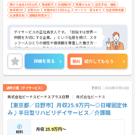
・業績や評価に応じた特別報酬制度が設けられてい
駅から徒歩10分以内
車通勤可
未経験OK
残業少なめ
住宅手当・補助
るため、日々の努力が還元されるやりがいを感じら
無資格OK
日勤のみ
年間休日110日以上
ボーナス・賞与あり
社会保険完備
れます
交通費支給
退職金制度あり
【自分らしいスタイルでいきいきと活躍できる環境
です】
・髪色や髪型、ネイルなどが原則自由となっている
デイサービスの正社員求人です。「目指すは世界一
ため、個性を大切にしながら働くことができます
仲間を大切にする企業。」という社是を掲げ、スタ
・社員一人ひとりの価値観を尊重する社風のもと
ッフ一人ひとりの個性や価値観を尊重した働き方を
で、無理なくご自身らしく働き続けることが期待で
推進しています。髪色やネイルなども清潔感があれ
きます
ば原則自由となっており、自分らしいスタイルで無
【全国展開の安定基盤と日勤のみの環境で長期的な
理なく働くことが可能です。日々の頑張りやチーム
詳細を見る
無料
紹介してもらう
キャリアを描けます】
ワークは賞与とは別に支給される特別報酬としてし
・全国367拠点以上を展開する大手グループの運営
っかり還元されるため、高いモチベーションを維持
により、安定した環境で長く働き続けることができ
しながら業務に取り組めます。残業は少なく、月9日
ます
の公休に加えて年間17日のリフレッシュ休暇も用意
・日勤のみの勤務で転勤の心配もないため、地元で
されており、プライベートの時間を大切にできる環
通所介護（デイサービス）
更新日：2026年07月16日
ご家庭と両立しながら長期的な視点でキャリアを築
境です。定年65歳以降も再雇用制度により70歳まで
けます
株式会社ビーナスビーナスプラス日野
株式会社ビーナス
勤務可能であり、退職金制度も完備されているな
ど、長期的に安定したキャリアを築いていける職場
【東京都／日野市】月収25.9万円～◎日曜固定休
です。入社後はOJTによる丁寧なフォロー体制があ
み♪半日型リハビリデイサービス／介護職
り、資格取得支援制度も活用しながら更なるスキル
アップを目指せます。
★おすすめPOINT★
月収
25.9万円
～
【賞与とは別に特別報酬が支給され、収入アップが
給料
期待できます】