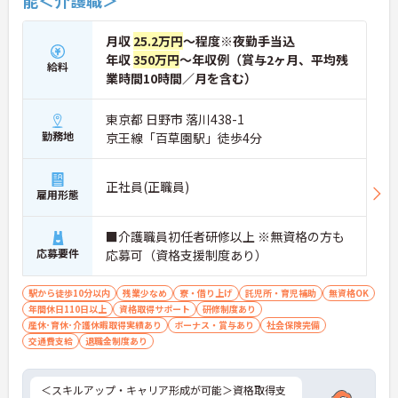
能＜介護職＞
月収
25.2万円
～程度※夜勤手当込
年収
350万円
～年収例（賞与2ヶ月、平均残
給料
業時間10時間／月を含む）
東京都 日野市 落川438-1
勤務地
京王線「百草園駅」徒歩4分
正社員(正職員)
雇用形態
■介護職員初任者研修以上 ※無資格の方も
応募要件
応募可（資格支援制度あり）
駅から徒歩10分以内
残業少なめ
寮・借り上げ
託児所・育児補助
無資格OK
年間休日110日以上
資格取得サポート
研修制度あり
産休･育休･介護休暇取得実績あり
ボーナス・賞与あり
社会保険完備
交通費支給
退職金制度あり
＜スキルアップ・キャリア形成が可能＞資格取得支