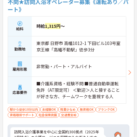
不問★訪問入浴オペレーター募集《運転あり／パ
ート》
時給
1,315円
～
給料
東京都 日野市 高幡1012-1 下田ビル103号室
勤務地
京王線「高幡不動駅」徒歩3分
非常勤・パート・アルバイト
雇用形態
■介護系資格・経験不問 ■普通自動車運転
免許（AT限定可） ＜歓迎＞人と接すること
応募要件
が好きな方、チームワークを重視する人
駅から徒歩10分以内
未経験OK
残業少なめ
無資格OK
ブランクOK
資格取得サポート
社会保険完備
交通費支給
訪問入浴介護事業を中心に全国約300拠点（2025年