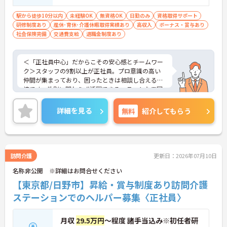
駅から徒歩10分以内
未経験OK
無資格OK
日勤のみ
資格取得サポート
研修制度あり
産休･育休･介護休暇取得実績あり
高収入
ボーナス・賞与あり
社会保険完備
交通費支給
退職金制度あり
＜「正社員中心」だからこその安心感とチームワー
ク＞スタッフの9割以上が正社員。プロ意識の高い
仲間が集まっており、困ったときは相談し合える環
境です。性別に関わらず活躍できるフラットな雰囲
気があります。
＜電動自転車でラクラク移動！身体への負担を軽減
詳細を見る
無料
紹介してもらう
＞会社から1人1台、専用の電動自転車が支給されま
す（一部例外あり）。お客様のご自宅への移動が快
適になるだけでなく、貸与された自転車での通勤も
可能です。移動の負担を減らして元気にケアに向き
合えます。
訪問介護
更新日：2026年07月10日
＜頑張りがしっかり給与に反映される仕組み＞「社
名称非公開 ※詳細はお問合せください
員を大事にする」をモットーに、業界トップクラス
の給与水準を目指しています。賞与は年2回あり、資
【東京都/日野市】昇給・賞与制度あり訪問介護
格手当や土日出勤手当も充実。キャリアパスも明確
ステーションでのヘルパー募集〈正社員〉
で、管理者へのステップアップなど、頑張りに応じ
て収入もやりがいもアップします。
月収
29.5万円
～程度 諸手当込み※初任者研