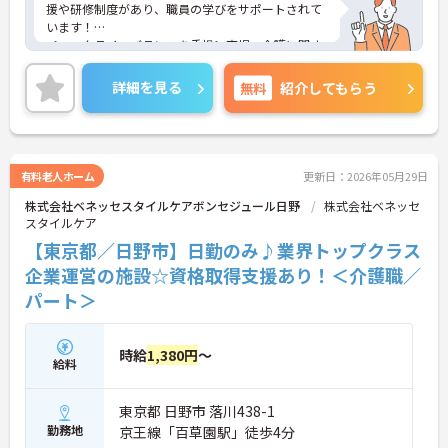
援や研修制度があり、職員の学びをサポートされて
います！
＜ワークライフバランスを重視＞育児・介護に関す
る制度や社宅制度、各種手当など、長く安心して働
きやすい環境が整っています。
詳細を見る
無料
紹介してもらう
＜寄り添ったケアの実施＞利用者さまに深く寄り添
ったサービスの提供を目指し、職員の専門性を高め
るような人材育成にも注力されています。
ご興味のある方には、面接対策ポイント等、さらに
詳細をお話ししますのでお気軽にご相談ください！
有料老人ホーム
更新日：2026年05月29日
株式会社ベネッセスタイルケアボンセジュール日野
株式会社ベネッセ
スタイルケア
【東京都／日野市】日勤のみ♪業界トップクラス
企業運営の施設☆資格取得支援あり！＜介護職／
パート＞
時給
1,380円
～
給料
東京都 日野市 落川438-1
勤務地
京王線「百草園駅」徒歩4分