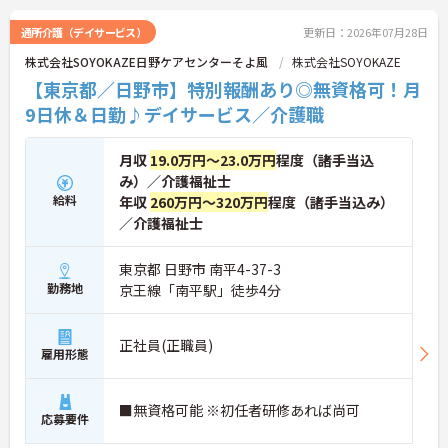
なども原則自由となっており、ご自身のスタイルを
保ちながらいきいきと働ける点も魅力です。また、
通所介護（デイサービス）
更新日：2026年07月28日
個人の評価等に応じて支払われる特別報酬制度があ
株式会社SOYOKAZE日野ケアセンターそよ風
株式会社SOYOKAZE
り、頑張りがしっかりと還元されます。定年後も70
歳まで再雇用制度を利用して働けるため、資格と経
【東京都／日野市】特別報酬あり◎無資格可！月
験を活かして長く安定したキャリアを築いていきた
9日休＆日勤♪デイサービス／介護職
い方に大変おすすめの求人です。
★おすすめPOINT★
月収
19.0万円～23.0万円
程度（諸手当込
【充実した研修体制でさらなるスキルアップが期待
み）／介護福祉士
できます】
給料
年収
260万円～320万円
程度（諸手当込み）
・入社時研修やサービス別研修など多彩な研修があ
／介護福祉士
るため、着実に知識と技術を深められます
・OJT研修を通じて現場での実践的なサポートを受
けられるので、安心して業務をスタートできます
東京都 日野市 南平4-37-3
【リフレッシュ休暇を活用して無理なく長く働ける
勤務地
京王線「南平駅」徒歩4分
環境です】
・有給休暇とは別に年間17日間のリフレッシュ休暇
があるため、心身ともにしっかりと休むことができ
正社員(正職員)
ます
雇用形態
・平日の休暇取得もしやすい体制により、ご自身の
時間やご家族との時間を大切にしながら働き続けら
れます
■無資格可能 ※初任者研修あれば尚可
応募要件
【特別報酬制度で日々の頑張りが評価につながりま
す】