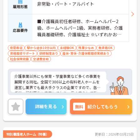
非常勤・パート・アルバイト
雇用形態
■介護職員初任者研修、ホームヘルパー2
級、ホームヘルパー1級、実務者研修、介護
応募要件
職員基礎研修、介護福祉士 ※いずれかお持
ちの方 ※資格をお持ちでない方も相談可
夜勤専従
駅から徒歩10分以内
未経験OK
残業少なめ
無資格OK
資格取得サポート
研修制度あり
産休･育休･介護休暇取得実績あり
社会保険完備
交通費支給
介護事業以外にも保育・学童事業など多くの事業を
展開する同社。全国で300以上の有料老人ホームを
運営し業界でも最大手クラスの企業ですので、各種
手当、福利厚生も充実しており、長く安心して働い
ていただける環境です。ご興味ある方には、面接対
策ポイントなど、さらに詳細をお話しいたしますの
詳細を見る
無料
紹介してもらう
でお気軽にご相談ください。
特別養護老人ホーム（特養）
更新日：2026年03月25日