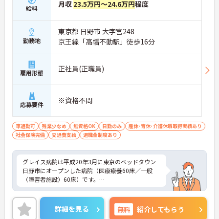
月収
23.5万円～24.6万円
程度
給料
東京都 日野市 大字宮248
勤務地
京王線「高幡不動駅」徒歩16分
正社員(正職員)
雇用形態
※資格不問
応募要件
車通勤可
残業少なめ
無資格OK
日勤のみ
産休･育休･介護休暇取得実績あり
社会保険完備
交通費支給
退職金制度あり
グレイス病院は平成20年3月に東京のベッドタウン
日野市にオープンした病院（医療療養60床／一般
（障害者施設）60床）です。
診療科目は内科・消化器内科・小児内科で、電子カ
ルテ、オーダリングシステムを導入しています。
詳細を見る
無料
紹介してもらう