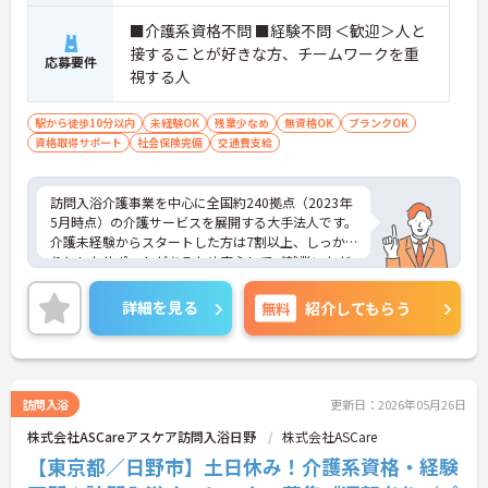
■介護系資格不問 ■経験不問 ＜歓迎＞人と
接することが好きな方、チームワークを重
応募要件
視する人
駅から徒歩10分以内
未経験OK
残業少なめ
無資格OK
ブランクOK
資格取得サポート
社会保険完備
交通費支給
訪問入浴介護事業を中心に全国約240拠点（2023年
5月時点）の介護サービスを展開する大手法人です。
介護未経験からスタートした方は7割以上、しっか
りとしたサポートがあるため安心してご就業いただ
けます。お風呂に入れなくて困っている方に、手を
差し伸べてあげられるとてもやりがいのあるお仕事
詳細を見る
無料
紹介してもらう
です。ご興味ある方には、面接対策ポイントなど、
さらに詳細をお話しいたしますのでお気軽にご相談
ください！
訪問入浴
更新日：2026年05月26日
株式会社ASCareアスケア訪問入浴日野
株式会社ASCare
【東京都／日野市】土日休み！介護系資格・経験