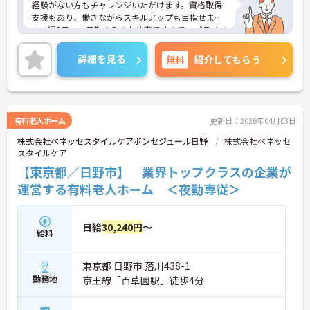
経験がない方もチャレンジいただけます。資格取得
支援もあり、働きながらスキルアップも目指せま
す。週2日～、日勤のみのお仕事ですので、プライベ
ートとの両立もしやすいです。ご興味のある方に
は、面接対策ポイントなど、さらに詳細をお話しい
詳細を見る
無料
紹介してもらう
たしますのでお気軽にご相談ください！
有料老人ホーム
更新日：2026年04月03日
株式会社ベネッセスタイルケアボンセジュール日野
株式会社ベネッセ
スタイルケア
【東京都／日野市】 業界トップクラスの企業が
運営する有料老人ホーム ＜夜勤専従＞
日給
30,240円
～
給料
東京都 日野市 落川438-1
勤務地
京王線「百草園駅」徒歩4分