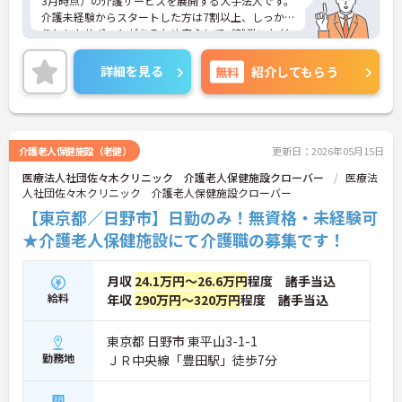
3月時点）の介護サービスを展開する大手法人です。
介護未経験からスタートした方は7割以上、しっか
りとしたサポートがあるため安心してご就業いただ
けます。お風呂に入れなくて困っている方に、手を
差し伸べてあげられるとてもやりがいのあるお仕事
詳細を見る
無料
紹介してもらう
です。ご興味ある方には、面接対策ポイントなど、
さらに詳細をお話しいたしますのでお気軽にご相談
ください！
介護老人保健施設（老健）
更新日：2026年05月15日
医療法人社団佐々木クリニック 介護老人保健施設クローバー
医療法
人社団佐々木クリニック 介護老人保健施設クローバー
【東京都／日野市】日勤のみ！無資格・未経験可
★介護老人保健施設にて介護職の募集です！
月収
24.1万円～26.6万円
程度 諸手当込
給料
年収
290万円～320万円
程度 諸手当込
東京都 日野市 東平山3-1-1
勤務地
ＪＲ中央線「豊田駅」徒歩7分