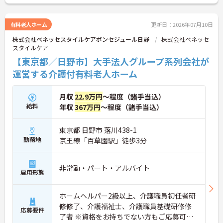
有料老人ホーム
更新日：2026年07月10日
株式会社ベネッセスタイルケアボンセジュール日野
株式会社ベネッセ
スタイルケア
【東京都／日野市】大手法人グループ系列会社が
運営する介護付有料老人ホーム
月収
22.9万円
～程度（諸手当込）
給料
年収
367万円
～程度（諸手当込）
東京都 日野市 落川438-1
勤務地
京王線「百草園駅」徒歩3分
非常勤・パート・アルバイト
雇用形態
ホームヘルパー2級以上、介護職員初任者研
修修了、介護福祉士、介護職員基礎研修修
応募要件
了者 ※資格をお持ちでない方もご応募可能