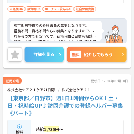
未経験OK
無資格OK
ボーナス・賞与あり
社会保険完備
東京都日野市での介護職員の募集となります。
経験不問・資格不問からの募集となりますので、こ
れからの方でも安心です。勤務時間と日数も相談可
能ですので、ご自身のスタイルに合わせてご就業可
能です♪ご興味のある方は面接のポイントをお伝え
しますので、お気軽にお問い合わせください。
詳細を見る
無料
紹介してもらう
訪問介護
更新日：2026年07月10日
株式会社ケア２１ケア21日野
株式会社ケア２１
【東京都／日野市】週1日1時間からOK！土・
日・祝時給UP♪訪問介護での登録ヘルパー募集
《パート》
時給
1,735円
～
給料