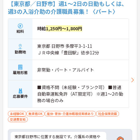
【東京都／日野市】週1～2日の日勤もしくは、
週3の入浴介助の介護職員募集！〈パート〉
時給
1,250円～1,800円
給料
東京都 日野市 多摩平3-1-11
勤務地
ＪＲ中央線「豊田駅」徒歩12分
非常勤・パート・アルバイト
雇用形態
■資格不問（未経験・ブランク可） ■普通
自動車運転免許（AT限定可） ※週1～2の勤
応募要件
務の場合のみ
未経験OK
無資格OK
産休･育休･介護休暇取得実績あり
社会保険完備
交通費支給
東京都日野市に位置する施設です。介護系の資格や