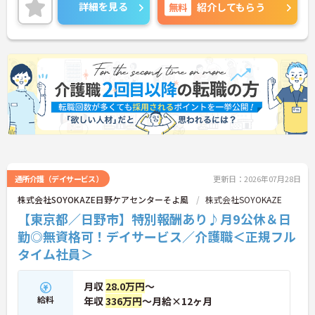
ご興味のある方には、面接対策ポイントなどさらに
詳細を見る
無料
紹介してもらう
詳細をお話いたしますので、お気軽にご相談くださ
い。
通所介護（デイサービス）
更新日：2026年07月28日
株式会社SOYOKAZE日野ケアセンターそよ風
株式会社SOYOKAZE
【東京都／日野市】特別報酬あり♪月9公休＆日
勤◎無資格可！デイサービス／介護職＜正規フル
タイム社員＞
月収
28.0万円
～
給料
年収
336万円
～月給×12ヶ月