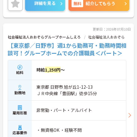
＜電動自転車でラクラク移動！身体への負担を軽減
詳細を見る
無料
紹介してもらう
＞会社から1人1台、専用の電動自転車が支給されま
す（一部例外あり）。お客様のご自宅への移動が快
適になるだけでなく、貸与された自転車での通勤も
可能です。移動の負担を減らして元気にケアに向き
合えます。
更新日：2026年07月10日
＜頑張りがしっかり給与に反映される仕組み＞「社
社会福祉法人おおぞらグループホームしえろ
社会福祉法人おおぞら
員を大事にする」をモットーに、業界トップクラス
【東京都／日野市】週1から勤務可・勤務時間相
の給与水準を目指しています。賞与は年2回あり、資
格手当や土日出勤手当も充実。キャリアパスも明確
談可！グループホームでの介護職員＜パート＞
で、管理者へのステップアップなど、頑張りに応じ
て収入もやりがいもアップします。
時給
1,250円
～
給料
東京都 日野市 旭が丘1-12-13
勤務地
ＪＲ中央線「豊田駅」徒歩15分
非常勤・パート・アルバイト
雇用形態
・無資格OK ・経験不問
応募要件