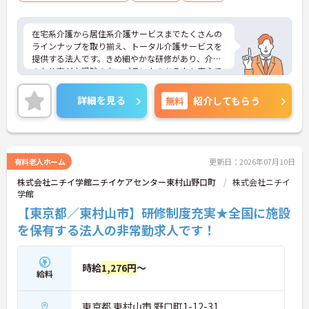
・「通い・泊まり・訪問」の幅広いケアに携わるこ
とで、介護福祉士としてのスキルをさらに磨ける環
境です
在宅系介護から居住系介護サービスまでたくさんの
・大手の組織力を活かした労務管理でワークライフ
ラインナップを取り揃え、トータル介護サービスを
バランスを推進し、腰を据えて長期就業できます
提供する法人です。きめ細やかな研修があり、介護
のお仕事が未経験の方、ブランクのある方も安心で
す。ご興味ある方には、面接対策ポイントなど、さ
らに詳細をお話しいたしますのでお気軽にご相談く
詳細を見る
無料
紹介してもらう
ださい！
有料老人ホーム
更新日：2026年07月10日
株式会社ニチイ学館ニチイケアセンター東村山野口町
株式会社ニチイ
学館
【東京都／東村山市】研修制度充実★全国に施設
を保有する法人の非常勤求人です！
時給
1,276円
～
給料
東京都 東村山市 野口町1-12-31