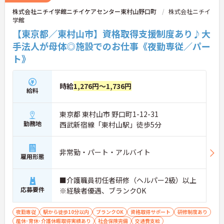
度も完備されており、役職に就いた後も継続的なフ
株式会社ニチイ学館ニチイケアセンター東村山野口町
株式会社ニチイ
ォローアップを受けられます。ご自身の専門性を高
学館
めながら、安定した高待遇でキャリアを築きたい方
にぜひ挑戦していただきたい職場です。
【東京都／東村山市】資格取得支援制度あり♪大
手法人が母体◎施設でのお仕事《夜勤専従／パー
＜介護福祉士の資格・経験を最大限に評価する給与
ト》
体系＞
・国家資格に対する手厚い資格手当が支給され、ベ
ースアップを実現しやすいです
・経験年数や日々の頑張りを正当に評価する制度が
時給
1,276円～1,736円
給料
あり、モチベーションが収入に直結しやすいです
・大手法人ならではの賞与や、各種手当（時間帯
別・家族手当など）で安定した高待遇♪
東京都 東村山市 野口町1-12-31
＜リーダーから施設長まで！大手法人ならではの明
勤務地
西武新宿線「東村山駅」徒歩5分
確なキャリアパス＞
・現場のプロフェッショナルから、管理者やマネジ
メント職への早期ステップアップも目指せいます
非常勤・パート・アルバイト
・全国規模のネットワークを活かし、将来的には別
雇用形態
サービスやケアマネジャーへの挑戦も支援されます
・階層別研修や役職者向けマネジメント研修が充実
■介護職員初任者研修（ヘルパー2級）以上
しており、将来を見据えた成長をバックアップ
応募要件
※経験者優遇、ブランクOK
＜ライフステージが変わっても長く活躍できる圧倒
的な安定基盤＞
・ご家族の状況に応じた手当や、企業主導型保育所
夜勤専従
駅から徒歩10分以内
ブランクOK
資格取得サポート
研修制度あり
の利用相談など子育て世代にも安心の福利厚生です
産休･育休･介護休暇取得実績あり
社会保険完備
交通費支給