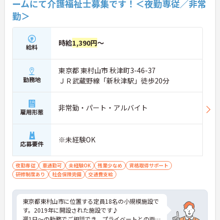
ームにて介護福祉士募集です！＜夜勤専従／非常
勤＞
時給
1,390円
～
給料
東京都 東村山市 秋津町3-46-37
勤務地
ＪＲ武蔵野線「新秋津駅」徒歩20分
非常勤・パート・アルバイト
雇用形態
※未経験OK
応募要件
夜勤専従
車通勤可
未経験OK
残業少なめ
資格取得サポート
研修制度あり
社会保険完備
交通費支給
東京都東村山市に位置する定員18名の小規模施設で
す。2019年に開設された施設です♪
週1日～の勤務でご相談でき、プライベートとの両立