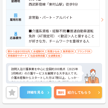
勤務地
西武新宿線「東村山駅」徒歩9分
非常勤・パート・アルバイト
雇用形態
■介護系資格・経験不問 ■普通自動車運転
免許（AT限定可） ＜歓迎＞人と接すること
応募要件
が好きな方、チームワークを重視する人
駅から徒歩10分以内
未経験OK
残業少なめ
無資格OK
ブランクOK
資格取得サポート
社会保険完備
交通費支給
訪問入浴介護事業を中心に全国約300拠点（2025年
3月時点）の介護サービスを展開する大手法人です。
介護未経験からスタートした方は7割以上、しっか
りとしたサポートがあるため安心してご就業いただ
けます。お風呂に入れなくて困っている方に、手を
差し伸べてあげられるとてもやりがいのあるお仕事
詳細を見る
無料
紹介してもらう
です。ご興味ある方には、面接対策ポイントなど、
さらに詳細をお話しいたしますのでお気軽にご相談
ください！