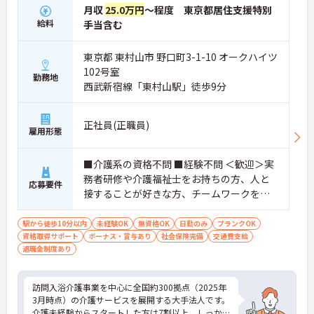
月収
25.0万円
～程度 東京都居住支援特別
給料
手当含む
東京都 東村山市 野口町3-1-10 オークハイツ
102号室
勤務地
西武新宿線「東村山駅」徒歩9分
正社員(正職員)
雇用形態
■介護系の資格不問 ■経験不問 ＜歓迎＞実
務者研修や介護福祉士をお持ちの方、人と
応募要件
接することが好きな方、チームワークを重
視する人
駅から徒歩10分以内
未経験OK
無資格OK
日勤のみ
ブランクOK
資格取得サポート
ボーナス・賞与あり
社会保険完備
交通費支給
退職金制度あり
訪問入浴介護事業を中心に全国約300拠点（2025年
3月時点）の介護サービスを展開する大手法人です。
介護未経験からスタートした方は7割以上、しっか