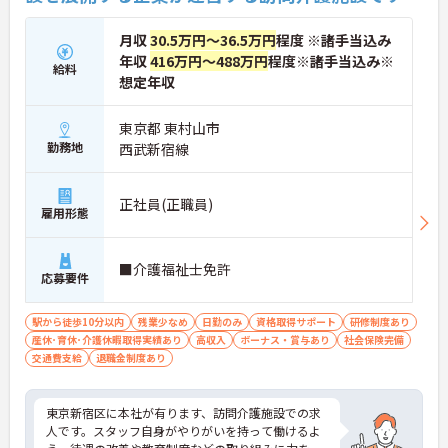
月収
30.5万円～36.5万円
程度 ※諸手当込み
年収
416万円～488万円
程度※諸手当込み※
給料
想定年収
東京都 東村山市
勤務地
西武新宿線
正社員(正職員)
雇用形態
■介護福祉士免許
応募要件
駅から徒歩10分以内
残業少なめ
日勤のみ
資格取得サポート
研修制度あり
産休･育休･介護休暇取得実績あり
高収入
ボーナス・賞与あり
社会保険完備
交通費支給
退職金制度あり
東京新宿区に本社が有ります、訪問介護施設での求
人です。スタッフ自身がやりがいを持って働けるよ