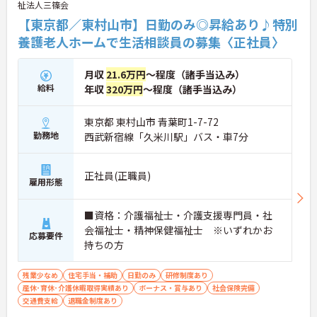
祉法人三篠会
【東京都／東村山市】日勤のみ◎昇給あり♪特別
養護老人ホームで生活相談員の募集〈正社員〉
月収
21.6万円
～程度（諸手当込み）
給料
年収
320万円
～程度（諸手当込み）
東京都 東村山市 青葉町1-7-72
勤務地
西武新宿線「久米川駅」バス・車7分
正社員(正職員)
雇用形態
■資格：介護福祉士・介護支援専門員・社
会福祉士・精神保健福祉士 ※いずれかお
応募要件
持ちの方
残業少なめ
住宅手当・補助
日勤のみ
研修制度あり
産休･育休･介護休暇取得実績あり
ボーナス・賞与あり
社会保険完備
交通費支給
退職金制度あり