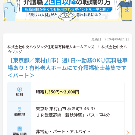
＜意見を言い合えるフラットな関係＞ 気付きや提案
を遠慮なく共有できる、風通しの良い職場です。ご
利用者様の小さな変化を見逃さない「観察眼」を大
切にし、スタッフ同士も互いに配慮し合える温かい
関係性を築いています。
更新日：2026年06月23日
株式会社中央ハウジング住宅型有料老人ホームアンズ
株式会社中央ハ
ウジング
【東京都／東村山市】週1日～勤務OK◎無料駐車
場あり！有料老人ホームにて介護福祉士募集です
＜パート＞
時給
1,350円～2,000円
給料
東京都 東村山市 秋津町3-46-37
勤務地
ＪＲ武蔵野線「新秋津駅」バス・車4分
非常勤・パート・アルバイト
雇用形態