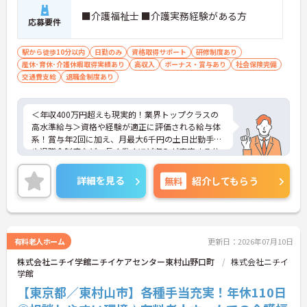
■介護福祉士 ■介護実務経験がある方
応募要件
駅から徒歩10分以内
日勤のみ
資格取得サポート
研修制度あり
産休･育休･介護休暇取得実績あり
高収入
ボーナス・賞与あり
社会保険完備
交通費支給
退職金制度あり
＜年収400万円超えも現実的！業界トップクラスの
高水準給与＞資格や経験が適正に評価される給与体
系！賞与年2回に加え、月最大6千円の土日出勤手当
や退職金制度など、長く働くほど収入が安定する仕
組みが整っています
＜スマホ1台で完結！ICT活用で記録業務の負担を大
詳細を見る
無料
紹介してもらう
幅カット＞日々の記録やシフト確認はすべて自社開
発のスマホアプリで行えるため、手書き書類の作成
に追われることはありません。事務作業が効率化♪
本来の業務である「お客様へのケア」に集中できる
環境です。
有料老人ホーム
更新日：2026年07月10日
＜「夜勤なし」で管理者・スペシャリストを目指せ
株式会社ニチイ学館ニチイケアセンター東村山野口町
株式会社ニチイ
る明確なキャリアパス＞訪問介護のため夜勤がな
学館
く、完全週休2日制で生活リズムを整えながら働け
ます。現場のプロとして極める道、マネジメント職
【東京都／東村山市】各種手当充実！年休110日
へ進む道とキャリアプランも多様化しています。