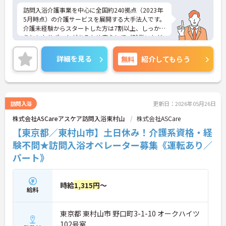
訪問入浴介護事業を中心に全国約240拠点（2023年
5月時点）の介護サービスを展開する大手法人です。
介護未経験からスタートした方は7割以上、しっか
りとしたサポートがあるため安心してご就業いただ
けます。お風呂に入れなくて困っている方に、手を
差し伸べてあげられるとてもやりがいのあるお仕事
詳細を見る
無料
紹介してもらう
です。ご興味ある方には、面接対策ポイントなど、
さらに詳細をお話しいたしますのでお気軽にご相談
ください！
訪問入浴
更新日：2026年05月26日
株式会社ASCareアスケア訪問入浴東村山
株式会社ASCare
【東京都／東村山市】土日休み！介護系資格・経
験不問★訪問入浴オペレーター募集《運転あり／
パート》
時給
1,315円
～
給料
東京都 東村山市 野口町3-1-10 オークハイツ
102号室