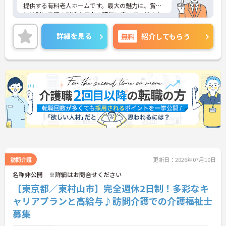
提供する有料老人ホームです。最大の魅力は、賞与
とは別に施設の業績や個人の評価に応じて支給され
る独自の特別報酬制度です。日々の頑張りやチーム
への貢献が直接収入に反映される非常にやりがいの
詳細を見る
無料
紹介してもらう
ある環境が整っています。また、毎朝の情報共有ミ
ーティングを通じてスタッフ同士の連携が強化され
ており、平均勤続年数7.2年という高い定着率を実現
しています。資格取得支援制度を活用して勤務時間
内に研修を受講できるなど教育体制も充実している
ため、介護職からケアマネジャーや管理職への着実
なステップアップが期待できます。定年65歳・再雇
用70歳までの継続雇用制度も完備されており、髪色
やネイルが原則自由といったご自身らしさを大切に
できる環境のもとで末永くご活躍いただけます。
★おすすめPOINT★
【特別報酬制度で、収入アップが期待できます】
・施設の業績や個人の評価に応じて賞与とは別に支
訪問介護
更新日：2026年07月10日
給される特別報酬制度があり、日々の頑張りが直接
名称非公開 ※詳細はお問合せください
収入として還元されます。
【東京都／東村山市】完全週休2日制！多彩なキ
・業務への取り組みやチームへの貢献度が公正に評
価される仕組みにより、高いモチベーションを維持
ャリアプランと高給与♪訪問介護での介護福祉士
して働ける環境です。
募集
【毎朝のミーティングで情報共有を徹底し、職種の