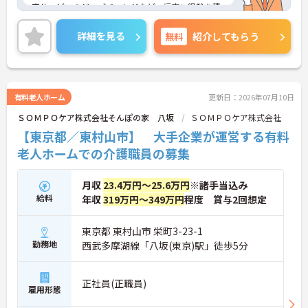
宅サービスのジョブチェンジなど、幅広い経験を積
むことが可能です。
＜プライベートも充実させる嬉しい福利厚生＞仕事
詳細を見る
無料
紹介してもらう
の疲れを癒やすための制度も充実しています。各地
のレジャー施設や宿泊が最大80％オフになる優待制
度や、勤続5年ごとの「特別連続有給休暇（5日）」
など、リフレッシュできる機会がたくさん。年間公
休110日に加え、独自の休暇制度もしっかり整って
有料老人ホーム
更新日：2026年07月10日
いるため、オンオフのメリハリをつけて働けます。
ＳＯＭＰＯケア株式会社そんぽの家 八坂
ＳＯＭＰＯケア株式会社
【東京都／東村山市】 大手企業が運営する有料
老人ホームでの介護職員の募集
月収
23.4万円～25.6万円
※諸手当込み
給料
年収
319万円～349万円
程度 賞与2回想定
東京都 東村山市 栄町3-23-1
勤務地
西武多摩湖線「八坂(東京)駅」徒歩5分
正社員(正職員)
雇用形態