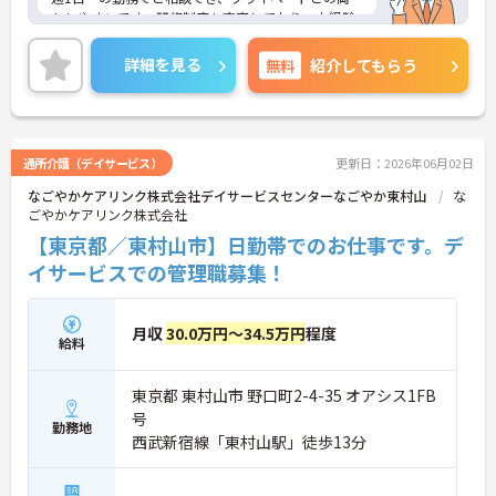
もしやすいです。研修制度も充実しており、未経験
の方も安心してスタートしていただけます☆ご興味
ある方には、面接対策ポイントなど、さらに詳細を
詳細を見る
無料
紹介してもらう
お話しいたしますのでお気軽にご相談ください！
通所介護（デイサービス）
更新日：2026年06月02日
なごやかケアリンク株式会社デイサービスセンターなごやか東村山
な
ごやかケアリンク株式会社
【東京都／東村山市】日勤帯でのお仕事です。デ
イサービスでの管理職募集！
月収
30.0万円～34.5万円
程度
給料
東京都 東村山市 野口町2-4-35 オアシス1FB
号
勤務地
西武新宿線「東村山駅」徒歩13分