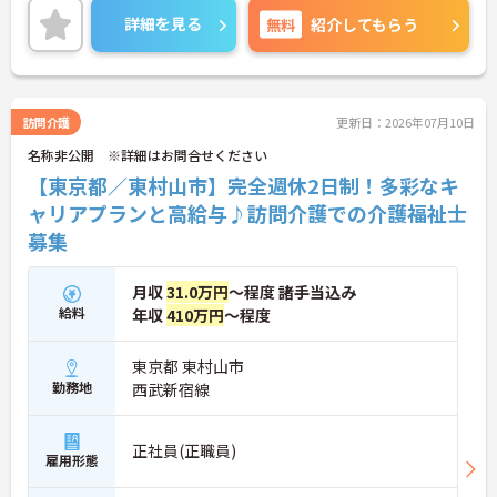
＜スマホ1台で完結！ICT活用で記録業務の負担を大
詳細を見る
無料
紹介してもらう
幅カット＞日々の記録やシフト確認はすべて自社開
発のスマホアプリで行えるため、手書き書類の作成
に追われることはありません。事務作業が効率化♪
本来の業務である「お客様へのケア」に集中できる
環境です。
訪問介護
更新日：2026年07月10日
＜「夜勤なし」で管理者・スペシャリストを目指せ
名称非公開 ※詳細はお問合せください
る明確なキャリアパス＞訪問介護のため夜勤がな
く、完全週休2日制で生活リズムを整えながら働け
【東京都／東村山市】完全週休2日制！多彩なキ
ます。現場のプロとして極める道、マネジメント職
ャリアプランと高給与♪訪問介護での介護福祉士
へ進む道とキャリアプランも多様化しています。
募集
月収
31.0万円
～程度 諸手当込み
給料
年収
410万円
～程度
東京都 東村山市
勤務地
西武新宿線
正社員(正職員)
雇用形態