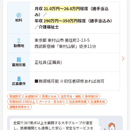
月収
21.0万円～26.0万円
程度（諸手当込
み）／
給料
年収
290万円～350万円
程度（諸手当込み）
／介護福祉士
東京都 東村山市 美住町2-13-5
勤務地
西武新宿線「東村山駅」徒歩11分
正社員(正職員)
雇用形態
■無資格可能 ※初任者研修あれば尚可
応募要件
車通勤可
未経験OK
残業少なめ
住宅手当・補助
無資格OK
年間休日110日以上
ボーナス・賞与あり
社会保険完備
交通費支給
退職金制度あり
全国で367拠点以上を展開する大手グループが運営
し、医療機関とも連携した安心・安全なサービスを