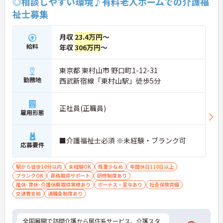
◎相談しやすい環境♪有料老人ホームでの介護福
祉士募集
月収
23.4万円
～
給料
年収
306万円
～
東京都 東村山市 野口町1-12-31
勤務地
西武新宿線「東村山駅」徒歩5分
正社員(正職員)
雇用形態
■介護福祉士必須 ※未経験・ブランク可
応募要件
駅から徒歩10分以内
未経験OK
残業少なめ
年間休日110日以上
ブランクOK
資格取得サポート
研修制度あり
産休･育休･介護休暇取得実績あり
ボーナス・賞与あり
社会保険完備
交通費支給
退職金制度あり
全国展開で訪問介護から居住系サービス、介護スタ