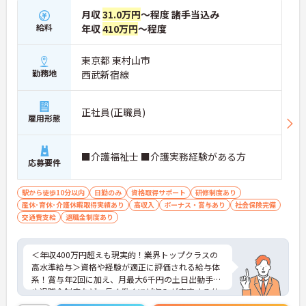
垣根を超えて協力し合える体制です 】
月収
31.0万円
～程度 諸手当込み
・スタッフ全員で毎朝お客様の体調や業務連絡を丁
給料
年収
410万円
～程度
寧に共有することで、チーム全体でスムーズに連携
できる仕組みが構築されています。
・困った時もすぐに相談してフォローし合える風通
東京都 東村山市
しの良い職場となっており、平均勤続年数7.2年とい
勤務地
西武新宿線
う高い定着率につながっています。
【医療機関と連携した安心の体制のもと、専門的な
正社員(正職員)
雇用形態
ケアスキルを磨ける環境です】
・24時間体制で介護スタッフが常駐し、医療機関と
も連携しているため、緊急時にも落ち着いて対応で
■介護福祉士 ■介護実務経験がある方
きる安心・安全なサービス提供を学べます。
応募要件
・資格取得に向けた研修や講習は勤務時間内で受講
できる場合が多く、プライベートの負担を抑えなが
ら着実に専門性を高められます。
駅から徒歩10分以内
日勤のみ
資格取得サポート
研修制度あり
産休･育休･介護休暇取得実績あり
高収入
ボーナス・賞与あり
社会保険完備
【リフレッシュ休暇17日や自由な身だしなみ規定
交通費支給
退職金制度あり
で、自分らしく無理なく続けられます】
・年間107日の休日に加えて年間17日のリフレッシ
ュ休暇が支給されるため、しっかりと休息を取りな
＜年収400万円超えも現実的！業界トップクラスの
がらオンオフのメリハリをつけて働けます。
高水準給与＞資格や経験が適正に評価される給与体
・髪色やネイルなどが原則自由となっており、定年
系！賞与年2回に加え、月最大6千円の土日出勤手当
65歳・再雇用70歳までの継続雇用制度のもとで、ご
や退職金制度など、長く働くほど収入が安定する仕
自身のスタイルを保ちながら末永く活躍できます。
組みが整っています