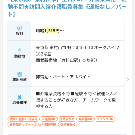
験不問★訪問入浴介護職員募集《運転なし／パー
ト》
時給
1,315円
～
給料
東京都 東村山市 野口町3-1-10 オークハイツ
102号室
勤務地
西武新宿線「東村山駅」徒歩9分
非常勤・パート・アルバイト
雇用形態
■介護系資格不問 ■経験不問 ＜歓迎＞人と
接することが好きな方、チームワークを重
応募要件
視する人
駅から徒歩10分以内
未経験OK
残業少なめ
無資格OK
ブランクOK
資格取得サポート
社会保険完備
交通費支給