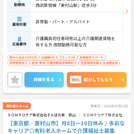
勤務地
西武新宿線「東村山駅」徒歩3分
非常勤・パート・アルバイト
雇用形態
介護職員初任者研修以上の介護関連資格を
応募要件
有する方 夜間勤務可能な方
駅から徒歩10分以内
未経験OK
ブランクOK
資格取得サポート
研修制度あり
産休･育休･介護休暇取得実績あり
社会保険完備
交通費支給
詳細を見る
無料
紹介してもらう
有料老人ホーム
更新日：2026年07月10日
ＳＯＭＰＯケア株式会社そんぽの家 萩山
ＳＯＭＰＯケア株式会社
【東京都／東村山市】月8日～10日休み♪多彩な
キャリア◎有料老人ホームで介護福祉士募集