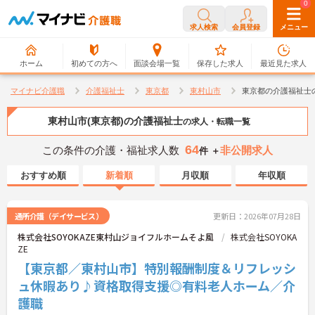
0
0
求人検索
会員登録
メニュー
ホーム
初めての方へ
面談会場一覧
保存した求人
最近見た求人
マイナビ介護職
介護福祉士
東京都
東村山市
東京都の介護福祉士
東村山市(東京都)の介護福祉士
の求人・転職一覧
64
この条件の介護・福祉求人数
非公開求人
件 ＋
おすすめ順
新着順
月収順
年収順
通所介護（デイサービス）
更新日：2026年07月28日
株式会社SOYOKAZE東村山ジョイフルホームそよ風
株式会社SOYOKA
ZE
【東京都／東村山市】特別報酬制度＆リフレッシ
ュ休暇あり♪資格取得支援◎有料老人ホーム／介
護職