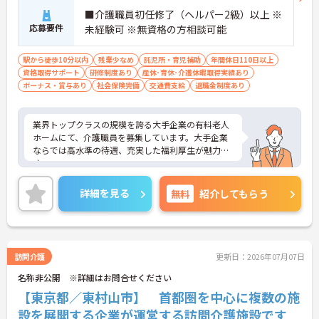
■介護職員初任修了（ヘルパー2級）以上 ※
応募要件
未経験可 ※無資格の方相談可能
駅から徒歩10分以内
残業少なめ
託児所・育児補助
年間休日110日以上
資格取得サポート
研修制度あり
産休･育休･介護休暇取得実績あり
ボーナス・賞与あり
社会保険完備
交通費支給
退職金制度あり
業界トップクラスの規模を誇る大手企業の有料老人
ホームにて、介護職員を募集しています。大手企業
ならでは高水準の待遇、充実した福利厚生が魅力で
す。
ご興味ある方には、面接対策ポイントなど、さらに
詳細をお話しいたしますのでお気軽にご相談くださ
詳細を見る
無料
紹介してもらう
い。
訪問介護
更新日：2026年07月07日
名称非公開 ※詳細はお問合せください
【東京都／東村山市】 首都圏を中心に複数の施
設を展開する企業が運営する訪問介護施設です