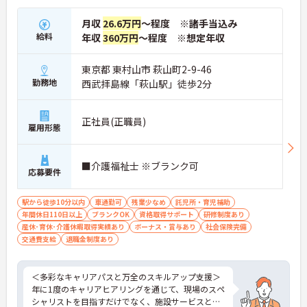
月収
26.6万円
～程度 ※諸手当込み
給料
年収
360万円
～程度 ※想定年収
東京都 東村山市 萩山町2-9-46
勤務地
西武拝島線「萩山駅」徒歩2分
正社員(正職員)
雇用形態
■介護福祉士 ※ブランク可
応募要件
駅から徒歩10分以内
車通勤可
残業少なめ
託児所・育児補助
年間休日110日以上
ブランクOK
資格取得サポート
研修制度あり
産休･育休･介護休暇取得実績あり
ボーナス・賞与あり
社会保険完備
交通費支給
退職金制度あり
＜多彩なキャリアパスと万全のスキルアップ支援＞
年に1度のキャリアヒアリングを通じて、現場のスペ
シャリストを目指すだけでなく、施設サービスと在