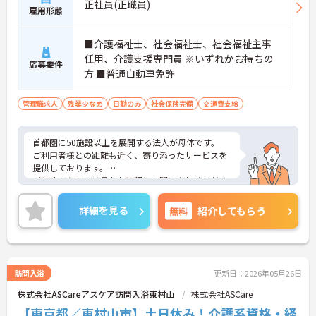
正社員(正職員)
雇用形態
■介護福祉士、社会福祉士、社会福祉主事
任用、介護支援専門員 ※いずれかお持ちの
応募要件
方 ■普通自動車免許
管理職求人
残業少なめ
日勤のみ
社会保険完備
交通費支給
首都圏に50施設以上を展開する法人が母体です。
ご利用者様との距離も近く、寄り添ったサービスを
提供しております。
ご興味のある方は是非お気軽にお問い合わせくださ
い。
詳細を見る
無料
紹介してもらう
訪問入浴
更新日：2026年05月26日
株式会社ASCareアスケア訪問入浴東村山
株式会社ASCare
【東京都／東村山市】土日休み！介護系資格・経