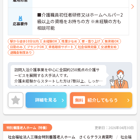
■介護職員初任者研修又はホームヘルパー2
級以上の資格をお持ちの方 ※未経験の方も
応募要件
相談可能
駅から徒歩10分以内
未経験OK
残業少なめ
寮・借り上げ
無資格OK
日勤のみ
ブランクOK
資格取得サポート
社会保険完備
交通費支給
退職金制度あり
訪問入浴介護事業を中心に全国約250拠点の介護サ
ービスを展開する大手法人です。
介護未経験からスタートした方は7割以上、しっか
りとしたサポートがあるため安心してご就業いただ
けます。
お風呂に入れなくて困っている方に、手を差し伸べ
詳細を見る
無料
紹介してもらう
てあげられるとてもやりがいのあるお仕事です。
ご興味ある方には、面接対策ポイントなど、さらに
詳細をお話しいたしますのでお気軽にご相談くださ
い！
特別養護老人ホーム（特養）
更新日：2026年04月30日
社会福祉法人三篠会特別養護老人ホーム さくらテラス青葉町
社会福