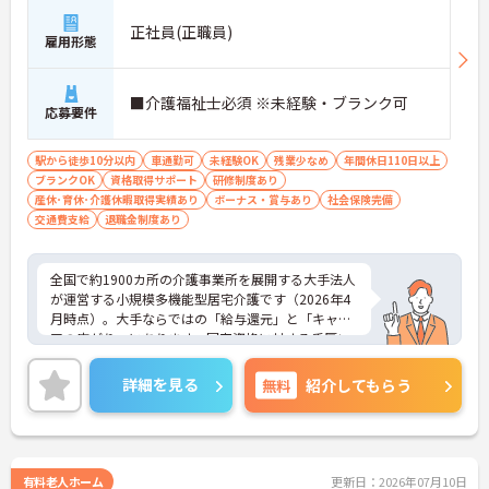
＜未経験・ブランクからでも着実にプロへ成長＞介
正社員(正職員)
護のお仕事が初めての方や、お仕事から離れていた
雇用形態
ブランクのある方でも大歓迎の職場です。入社後
は、頼りになる先輩スタッフと一緒に実務を行いな
がら基本から丁寧に学べるOJT体制が整っていま
■介護福祉士必須 ※未経験・ブランク可
応募要件
す。さらに、介護技術や保険制度について学べる研
修も用意されているため、自分のペースで段階的に
スキルアップし、確かな自信をつけていくことがで
駅から徒歩10分以内
車通勤可
未経験OK
残業少なめ
年間休日110日以上
きます。
ブランクOK
資格取得サポート
研修制度あり
産休･育休･介護休暇取得実績あり
ボーナス・賞与あり
社会保険完備
交通費支給
退職金制度あり
全国で約1900カ所の介護事業所を展開する大手法人
が運営する小規模多機能型居宅介護です（2026年4
月時点）。大手ならではの「給与還元」と「キャリ
アの広がり」にあります。国家資格に対する手厚い
資格手当はもちろん、勤続年数や時間帯別手当など
の各種手当が充実しており、これまでのご経験がし
詳細を見る
無料
紹介してもらう
っかりと給与に反映される仕組みが整っています。
また、全国展開の強固な基盤があるため、現場の介
護職からスタートし、将来的にはリーダー、サービ
ス提供責任者、施設長といったマネジメント職への
ステップアップが明確に描けます。階層別の研修制
有料老人ホーム
更新日：2026年07月10日