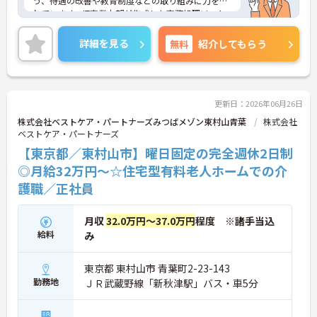
う、待遇の改善や教育制度などの取り組みに力を入
れています。IT事業本部が作成した事務処理ソフト
を導入しており、事務作業は少なく、その分ご利用
者様への対応を重視することもできます。入社後の
詳細を見る
無料
紹介してもらう
研修はもちろん、介護技術研修、PC研修、マナー研
修、資格取得のための勉強会等ステップに応じて用
意されており安心してご就業いただけます。
ご興味を持たれた方は面接対策ポイントや求人の詳
細などお話しいたしますのでお気軽にお問い合わせ
更新日：2026年06月26日
下さい。
株式会社ベストケア・パートナーズみつばメゾン東村山青葉
株式会社
ベストケア・パートナーズ
【東京都／東村山市】曜日固定の完全週休2日制
◎月給32万円～☆住宅型有料老人ホームでの介
護職／正社員
月収
32.0万円～37.0万円
程度 ※諸手当込
給料
み
東京都 東村山市 青葉町2-23-143
勤務地
ＪＲ武蔵野線「新秋津駅」バス・車5分