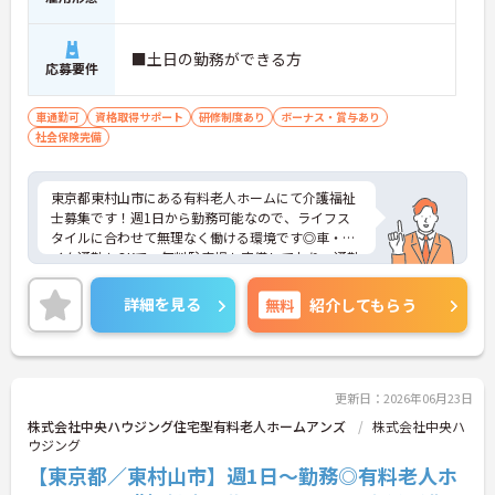
■土日の勤務ができる方
応募要件
車通勤可
資格取得サポート
研修制度あり
ボーナス・賞与あり
社会保険完備
東京都東村山市にある有料老人ホームにて介護福祉
士募集です！週1日から勤務可能なので、ライフス
タイルに合わせて無理なく働ける環境です◎車・バ
イク通勤もOKで、無料駐車場も完備しており、通勤
しやすい点も魅力です☆
ご興味のある方には、面接対策ポイントなど、さら
詳細を見る
無料
紹介してもらう
に詳細をご案内しますのでお気軽にご相談くださ
い！
更新日：2026年06月23日
株式会社中央ハウジング住宅型有料老人ホームアンズ
株式会社中央ハ
ウジング
【東京都／東村山市】週1日～勤務◎有料老人ホ