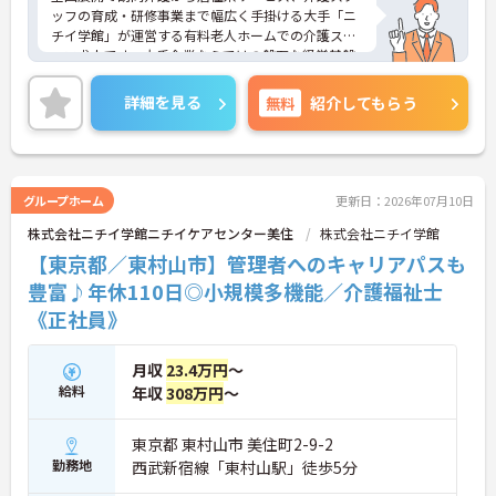
ッフの育成・研修事業まで幅広く手掛ける大手「ニ
チイ学館」が運営する有料老人ホームでの介護スタ
ッフ求人です。大手企業ならではの盤石な経営基盤
と充実したコンプライアンス体制があり、未経験や
ブランクのある方でも基礎からしっかり学べる研修
詳細を見る
無料
紹介してもらう
制度やOJTが整っているため、20代や30代の方が着
実にキャリアアップを目指せる環境が大きな魅力で
す。資格手当や勤続年数に応じた手当、10歳から18
歳のお子様を対象とした子ども手当など、ライフス
テージの変化に合わせて収入面を支える福利厚生が
グループホーム
更新日：2026年07月10日
網羅されている点も強みです。20代の若手から60代
株式会社ニチイ学館ニチイケアセンター美住
株式会社ニチイ学館
のシニア世代まで幅広い年代が活躍しており、成長
意欲の高い方から、安定した環境で長く働き続けた
【東京都／東村山市】管理者へのキャリアパスも
い40代・50代の方まで、誰もが安心して自分らしく
豊富♪年休110日◎小規模多機能／介護福祉士
活躍できるおすすめの求人です。
《正社員》
＜幅広い世代が助け合う、あたたかい人間関係＞20
代の若手スタッフから、30～50代の中堅・主婦
月収
23.4万円
～
（夫）層、そして60代のシニア世代まで、幅広い年
給料
年収
308万円
～
代のスタッフが和気あいあいと活躍しています。
「人が好き」という思いを持った、仲間思いのスタ
ッフばかりです。仕事の悩みや困りごとも気軽に相
東京都 東村山市 美住町2-9-2
談しやすく、フロア全体でしっかり情報を共有して
勤務地
西武新宿線「東村山駅」徒歩5分
助け合う風土が根付いているので、一人で抱え込む
ことなく安心して働けます。