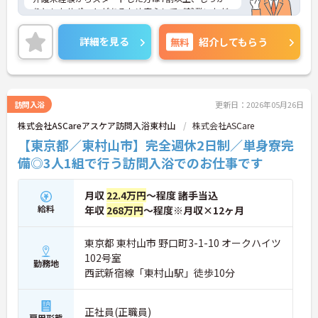
りとしたサポートがあるため安心してご就業いただ
けます。お風呂に入れなくて困っている方に、手を
差し伸べてあげられるとてもやりがいのあるお仕事
詳細を見る
無料
紹介してもらう
です。ご興味ある方には、面接対策ポイントなど、
さらに詳細をお話しいたしますのでお気軽にご相談
ください！
訪問入浴
更新日：2026年05月26日
株式会社ASCareアスケア訪問入浴東村山
株式会社ASCare
【東京都／東村山市】完全週休2日制／単身寮完
備◎3人1組で行う訪問入浴でのお仕事です
月収
22.4万円
～程度 諸手当込
給料
年収
268万円
～程度※月収×12ヶ月
東京都 東村山市 野口町3-1-10 オークハイツ
102号室
勤務地
西武新宿線「東村山駅」徒歩10分
正社員(正職員)
雇用形態