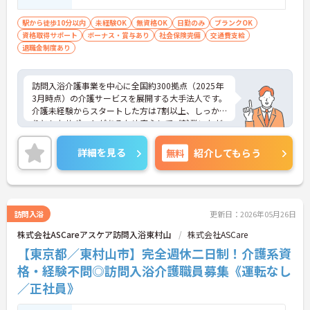
な方、チームワークを重視する人
駅から徒歩10分以内
未経験OK
無資格OK
日勤のみ
ブランクOK
資格取得サポート
ボーナス・賞与あり
社会保険完備
交通費支給
退職金制度あり
訪問入浴介護事業を中心に全国約300拠点（2025年
3月時点）の介護サービスを展開する大手法人です。
介護未経験からスタートした方は7割以上、しっか
りとしたサポートがあるため安心してご就業いただ
けます。お風呂に入れなくて困っている方に、手を
差し伸べてあげられるとてもやりがいのあるお仕事
詳細を見る
無料
紹介してもらう
です。ご興味ある方には、面接対策ポイントなど、
さらに詳細をお話しいたしますのでお気軽にご相談
ください！
訪問入浴
更新日：2026年05月26日
株式会社ASCareアスケア訪問入浴東村山
株式会社ASCare
【東京都／東村山市】完全週休二日制！介護系資
格・経験不問◎訪問入浴介護職員募集《運転なし
／正社員》