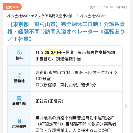
訪問入浴
更新日：2026年05月26日
株式会社ASCareアスケア訪問入浴東村山
株式会社ASCare
【東京都／東村山市】完全週休二日制！介護系資
格・経験不問◎訪問入浴オペレーター《運転あり
／正社員》
月収
25.0万円
～程度 東京都居住支援特別
給料
手当含む、別途運転手当
東京都 東村山市 野口町3-1-10 オークハイツ
102号室
勤務地
西武新宿線「東村山駅」徒歩9分
正社員(正職員)
雇用形態
■介護系の資格不問■普通自動車運転免許
（AT限定可能）■経験不問 ＜歓迎＞実務者
応募要件
研修・介護福祉士、人と接することが好き