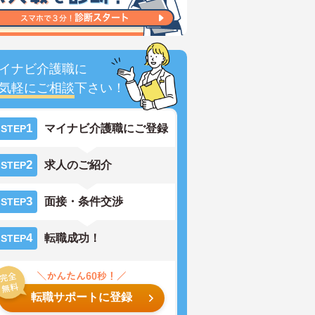
イナビ介護職に
気軽にご相談
下さい！
1
マイナビ介護職にご登録
STEP
2
求人のご紹介
STEP
3
面接・条件交渉
STEP
4
転職成功！
STEP
転職サポートに登録