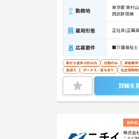
東京都 東村
勤務地
西武新宿線
雇用形態
正社員(正職員
応募要件
■介護福祉士
駅から徒歩10分以内
日勤のみ
資格取得
高収入
ボーナス・賞与あり
社会保険完
詳細を
有料老
株式会
ニチイ学