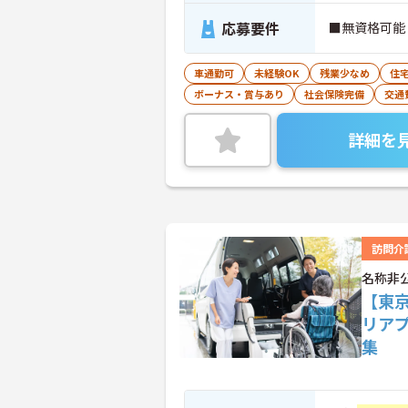
応募要件
■無資格可能
車通勤可
未経験OK
残業少なめ
住
ボーナス・賞与あり
社会保険完備
交通
詳細を
訪問介
名称非
【東
リア
集