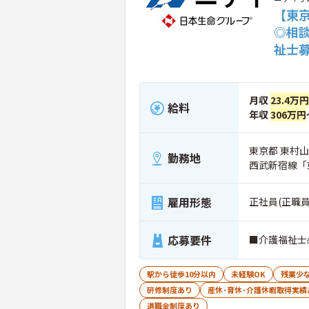
【東
◎相
祉士
月収
23.4万円
給料
年収
306万円
東京都 東村山市
勤務地
西武新宿線「
雇用形態
正社員(正職員
応募要件
■介護福祉士
駅から徒歩10分以内
未経験OK
残業少
研修制度あり
産休･育休･介護休暇取得実績
退職金制度あり