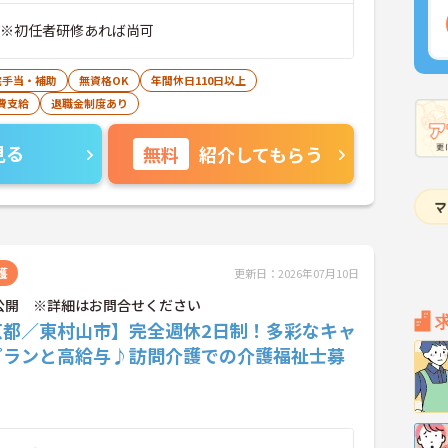
 ※初任者研修あれば尚可
宅手当・補助
無資格OK
年間休日110日以上
費支給
退職金制度あり
見る
無料
紹介してもらう
護
更新日：2026年07月10日
公開 ※詳細はお問合せください
京都／東村山市】完全週休2日制！多彩なキャ
プランと高給与♪訪問介護での介護福祉士募