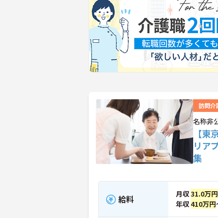
訪問介
名称非
【東
リア
集
月収
31.0万円
給料
年収
410万円