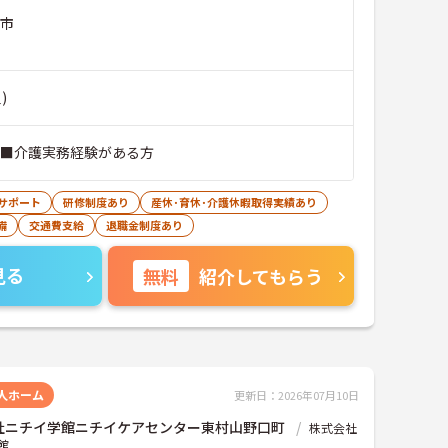
山市
)
 ■介護実務経験がある方
サポート
研修制度あり
産休･育休･介護休暇取得実績あり
備
交通費支給
退職金制度あり
見る
無料
紹介してもらう
人ホーム
更新日：2026年07月10日
社ニチイ学館ニチイケアセンター東村山野口町
株式会社
館