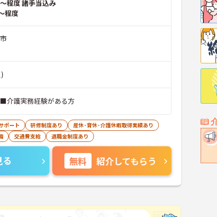
～程度 諸手当込み
～程度
山市
)
 ■介護実務経験がある方
サポート
研修制度あり
産休･育休･介護休暇取得実績あり
備
交通費支給
退職金制度あり
見る
無料
紹介してもらう