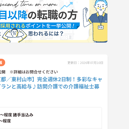
護
更新日：2026年07月10日
公開 ※詳細はお問合せください
京都／東村山市】完全週休2日制！多彩なキャ
プランと高給与♪訪問介護での介護福祉士募
～程度 諸手当込み
～程度