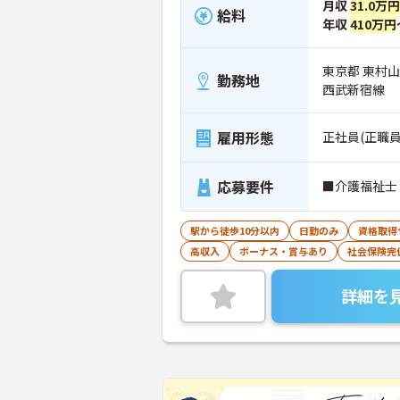
月収
31.0万円
給料
年収
410万円
東京都 東村
勤務地
西武新宿線
雇用形態
正社員(正職員
応募要件
■介護福祉士
駅から徒歩10分以内
日勤のみ
資格取得
高収入
ボーナス・賞与あり
社会保険完
詳細を