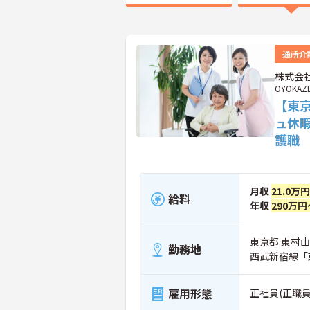
通所介
株式会社
OYOKAZ
【東
ュ休
護職
月収
21.0万
給料
年収
290万円
東京都 東村山市
勤務地
西武新宿線「
雇用形態
正社員(正職員