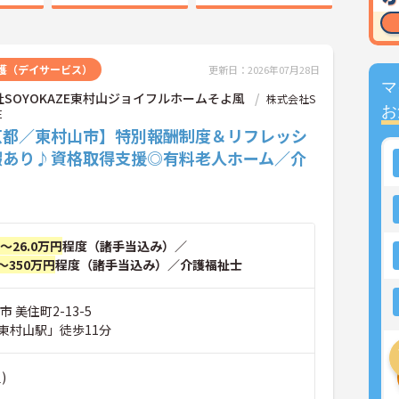
護（デイサービス）
更新日：2026年07月28日
マ
SOYOKAZE東村山ジョイフルホームそよ風
株式会社S
お
E
京都／東村山市】特別報酬制度＆リフレッシ
暇あり♪資格取得支援◎有料老人ホーム／介
円～26.0万円
程度（諸手当込み）／
～350万円
程度（諸手当込み）／介護福祉士
 美住町2-13-5
東村山駅」徒歩11分
)