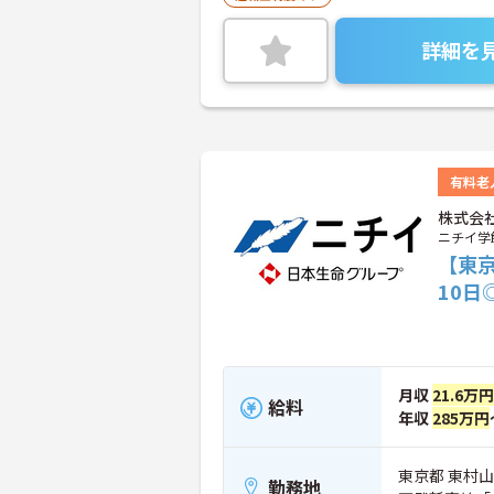
詳細を
有料老
株式会
ニチイ学
【東
10
月収
21.6万円
給料
年収
285万円
東京都 東村山市
勤務地