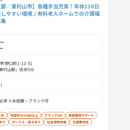
京都／東村山市】各種手当充実！年休110日
談しやすい環境♪有料老人ホームでの介護福
募集
～
～
 野口町1-12-31
東村山駅」徒歩5分
)
必須 ※未経験・ブランク可
なめ
年間休日110日以上
ブランクOK
資格取得サポート
あり
ボーナス・賞与あり
社会保険完備
交通費支給