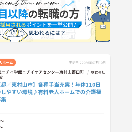
人ホーム
更新日：2026年07月10日
社ニチイ学館ニチイケアセンター東村山野口町
株式会社
館
京都／東村山市】各種手当充実！年休110日
談しやすい環境♪有料老人ホームでの介護福
募集
～
～