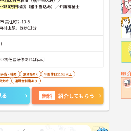
円～26.0万円
程度（諸手当込み）／
～350万円
程度（諸手当込み）／介護福祉士
 美住町2-13-5
東村山駅」徒歩11分
)
 ※初任者研修あれば尚可
宅手当・補助
無資格OK
年間休日110日以上
費支給
退職金制度あり
見る
無料
紹介してもらう