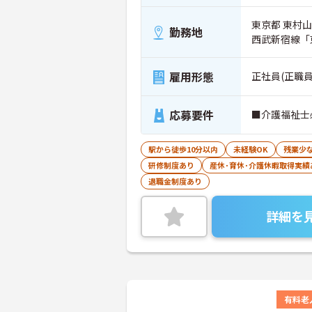
東京都 東村山市
勤務地
西武新宿線「
雇用形態
正社員(正職員
応募要件
■介護福祉士
駅から徒歩10分以内
未経験OK
残業少
研修制度あり
産休･育休･介護休暇取得実績
退職金制度あり
詳細を
有料老