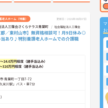
護老人ホーム（特養）
更新日：2026年08月07日
マ
祉法人三篠会さくらテラス青葉町
社会福祉法人三篠会
お
京都／東村山市】無資格相談可！月9日休み◎
手当あり♪特別養護老人ホームでの介護職
円～24.0万円
程度（諸手当込み）
～320万円
程度（諸手当込み）
市 青葉町一丁目7-72
久米川駅」バス・車7分
)