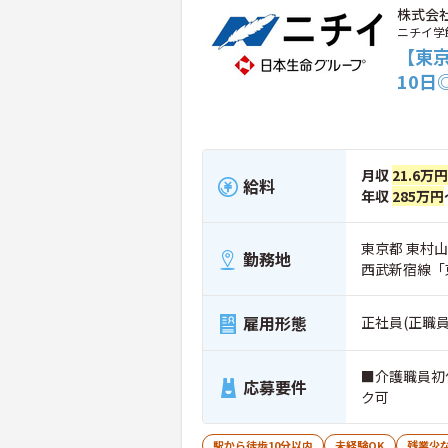
株式会
ニチイ学
【東
10
月収
21.6万円
給料
年収
285万円
東京都 東村山市
勤務地
西武新宿線「
雇用形態
正社員(正職員
■介護職員初
応募要件
ク可
駅から徒歩10分以内
未経験OK
残業少