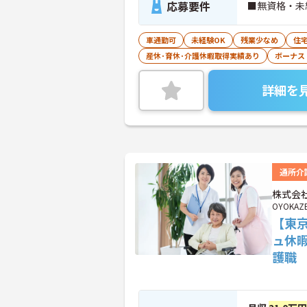
応募要件
■無資格・未
車通勤可
未経験OK
残業少なめ
住
産休･育休･介護休暇取得実績あり
ボーナス
詳細を
通所介
株式会社
OYOKAZ
【東
ュ休
護職