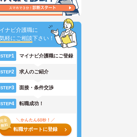
イナビ介護職に
気軽にご相談
下さい！
1
マイナビ介護職にご登録
STEP
2
求人のご紹介
STEP
3
面接・条件交渉
STEP
4
転職成功！
STEP
転職サポートに登録