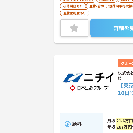
研修制度あり
産休･育休･介護休暇取得実績
退職金制度あり
詳細を
グルー
株式会
館
【東
10
月収
21.6万円
給料
年収
287万円