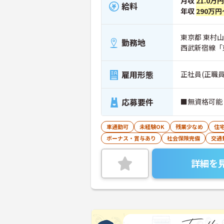
月収
21.0万
給料
年収
290万円
東京都 東村山市
勤務地
西武新宿線「
雇用形態
正社員(正職員
応募要件
■無資格可能
車通勤可
未経験OK
残業少なめ
住
ボーナス・賞与あり
社会保険完備
交通
詳細を