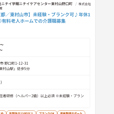
社ニチイ学館ニチイケアセンター東村山野口町
株式会社
館
京都／東村山市】未経験・ブランク可♪年休1
日◎有料老人ホームでの介護職募集
～
～
 野口町1-12-31
東村山駅」徒歩5分
)
任者研修（ヘルパー2級）以上必須 ※未経験・ブラン
なめ
年間休日110日以上
ブランクOK
資格取得サポート