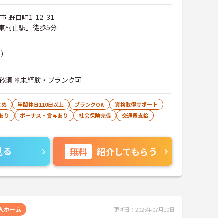
 野口町1-12-31
東村山駅」徒歩5分
)
必須 ※未経験・ブランク可
なめ
年間休日110日以上
ブランクOK
資格取得サポート
あり
ボーナス・賞与あり
社会保険完備
交通費支給
見る
無料
紹介してもらう
人ホーム
更新日：2026年07月10日