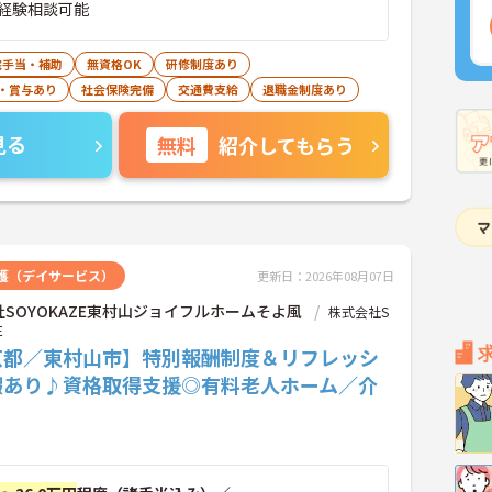
経験相談可能
宅手当・補助
無資格OK
研修制度あり
・賞与あり
社会保険完備
交通費支給
退職金制度あり
見る
無料
紹介してもらう
護（デイサービス）
更新日：2026年08月07日
SOYOKAZE東村山ジョイフルホームそよ風
株式会社S
E
京都／東村山市】特別報酬制度＆リフレッシ
暇あり♪資格取得支援◎有料老人ホーム／介