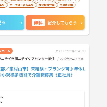
あり
ボーナス・賞与あり
社会保険完備
交通費支給
見る
無料
紹介してもらう
プホーム
更新日：2026年07月10日
社ニチイ学館ニチイケアセンター美住
株式会社ニチイ学
京都／東村山市】未経験・ブランク可♪年休1
日◎小規模多機能で介護職募集《正社員》
～
～