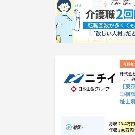
有料老
株式会
ニチイ学
【東
◎相
祉士
月収
23.4万円
給料
年収
306万円