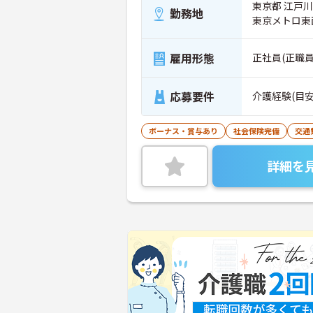
東京都 江戸川区
勤務地
東京メトロ東
雇用形態
正社員(正職員
応募要件
介護経験(目
ボーナス・賞与あり
社会保険完備
交通
詳細を