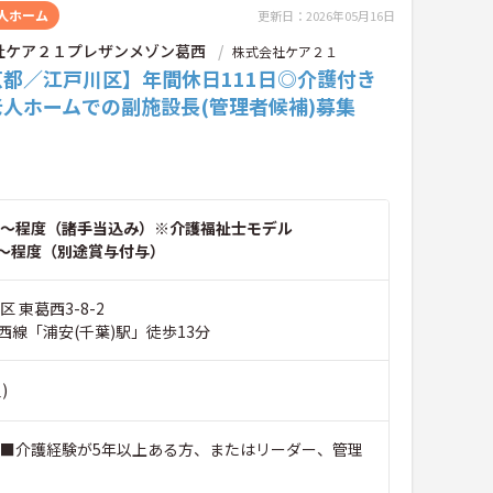
人ホーム
更新日：2026年05月16日
社ケア２１プレザンメゾン葛西
株式会社ケア２１
京都／江戸川区】年間休日111日◎介護付き
人ホームでの副施設長(管理者候補)募集
～程度（諸手当込み）※介護福祉士モデル
～程度（別途賞与付与）
 東葛西3-8-2
西線「浦安(千葉)駅」徒歩13分
)
 ■介護経験が5年以上ある方、またはリーダー、管理