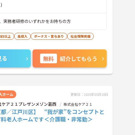
)
、実務者研修のいずれかをお持ちの方
0日以上
高収入
ボーナス・賞与あり
社会保険完備
見る
無料
紹介してもらう
人ホーム
更新日：2026年05月18日
社ケア２１プレザンメゾン葛西
株式会社ケア２１
京都／江戸川区】 “我が家”をコンセプトと
有料老人ホームです＜介護職・非常勤＞