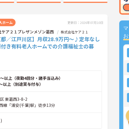
人ホーム
更新日：2026年07月10日
マ
社ケア２１プレザンメゾン葛西
株式会社ケア２１
お
都／江戸川区】月収28.9万円～♪定年なし
護付き有料老人ホームでの介護福祉士の募
～以上（夜勤4回分・諸手当込み）
～以上（別途賞与付与）
 東葛西3-8-2
西線「浦安(千葉)駅」徒歩13分
)