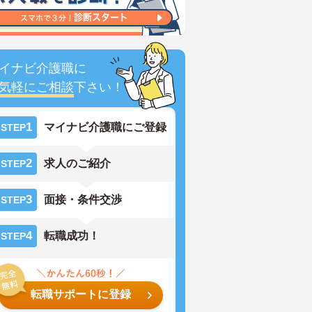
イナビ介護職に
気軽にご相談
下さい！
1
マイナビ介護職にご登録
STEP
2
求人のご紹介
STEP
3
面接・条件交渉
STEP
4
転職成功！
STEP
転職サポートに登録