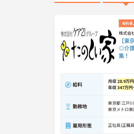
有料老
株式会
【東京
◎介
集！
月収
28.9万円
給料
年収
347万円
東京都 江戸川区
勤務地
東京メトロ東
雇用形態
正社員(正職員