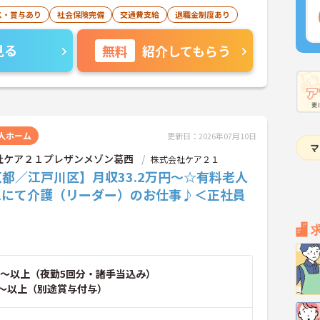
ス・賞与あり
社会保険完備
交通費支給
退職金制度あり
見る
無料
紹介してもらう
人ホーム
更新日：2026年07月10日
社ケア２１プレザンメゾン葛西
株式会社ケア２１
都／江戸川区】月収33.2万円～☆有料老人
ムにて介護（リーダー）のお仕事♪＜正社員
～以上（夜勤5回分・諸手当込み）
～以上（別途賞与付与）