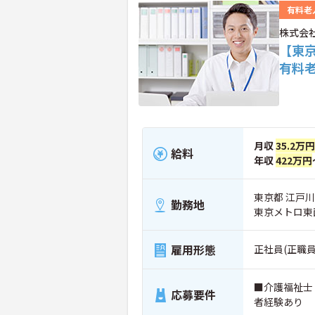
有料老
株式会
【東
有料老
月収
35.2万円
給料
年収
422万円
東京都 江戸川区
勤務地
東京メトロ東
雇用形態
正社員(正職員
■介護福祉士
応募要件
者経験あり