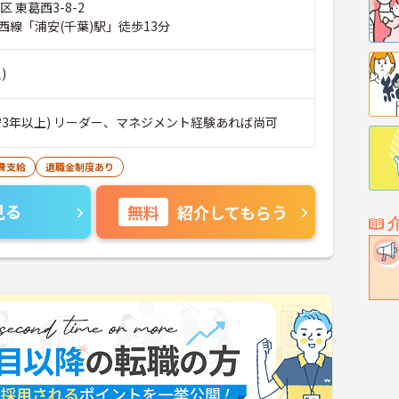
 東葛西3-8-2
西線「浦安(千葉)駅」徒歩13分
)
安3年以上) リーダー、マネジメント経験あれば尚可
費支給
退職金制度あり
見る
無料
紹介してもらう