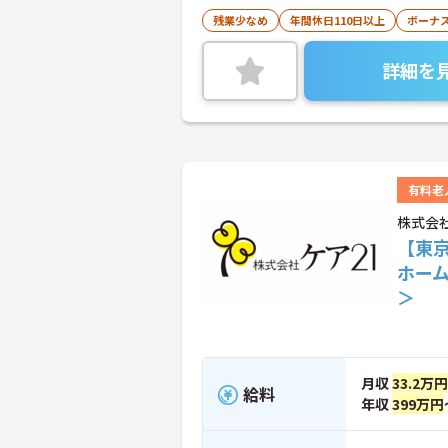
残業少なめ
年間休日110日以上
ボーナ
詳細を
有料老
株式会
【東京
ホー
＞
月収
33.2万円
給料
年収
399万円