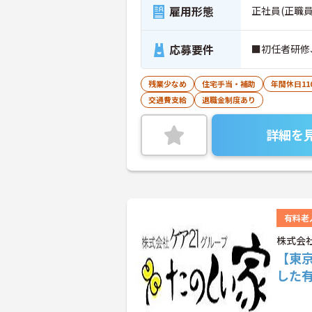
雇用形態
正社員(正職員
応募要件
■初任者研修
残業少なめ
住宅手当・補助
年間休日11
交通費支給
退職金制度あり
詳細を
有料老
株式会
【東
した