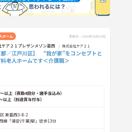
人ホーム
更新日：2026年05月29日
社ケア２１プレザンメゾン葛西
株式会社ケア２１
京都／江戸川区】 “我が家”をコンセプトと
有料老人ホームです＜介護職＞
～以上（夜勤4回分・諸手当込み）
～以上（別途賞与付与）
 東葛西3-8-2
西線「浦安(千葉)駅」徒歩13分