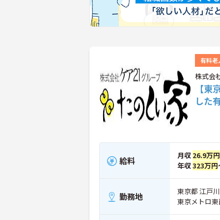
有料老
株式会
【東
した
月収
26.9万円
給料
年収
323万円
東京都 江戸川区
勤務地
東京メトロ東