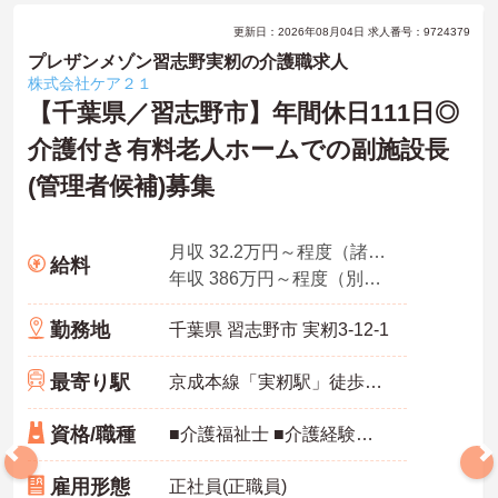
更新日：2026年08月04日 求人番号：9724379
プレザンメゾン習志野実籾の介護職求人
株式会社ケア２１
【千葉県／習志野市】年間休日111日◎
介護付き有料老人ホームでの副施設長
(管理者候補)募集
月収 32.2万円～程度（諸手当込み）※介護福祉士モデル
給料
年収 386万円～程度（別途賞与付与）
勤務地
千葉県 習志野市 実籾3-12-1
最寄り駅
京成本線「実籾駅」徒歩3分
資格/職種
■介護福祉士 ■介護経験が5年以上ある方 ※リーダー経験、管理者・マネジメント経験がある方優遇
雇用形態
正社員(正職員)