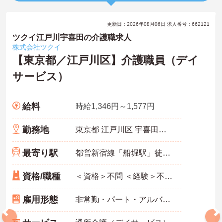
更新日：2026年08月06日 求人番号：662121
ツクイ江戸川宇喜田の介護職求人
株式会社ツクイ
【東京都／江戸川区】介護職員（デイ
サービス）
給料
時給1,346円～1,577円
勤務地
東京都 江戸川区 宇喜田町1237-1
最寄り駅
都営新宿線「船堀駅」徒歩10分
資格/職種
＜資格＞不問 ＜経験＞不問 ※無資格者:入社半年以内に会社負担で認知症介護基礎研修受講
雇用形態
非常勤・パート・アルバイト