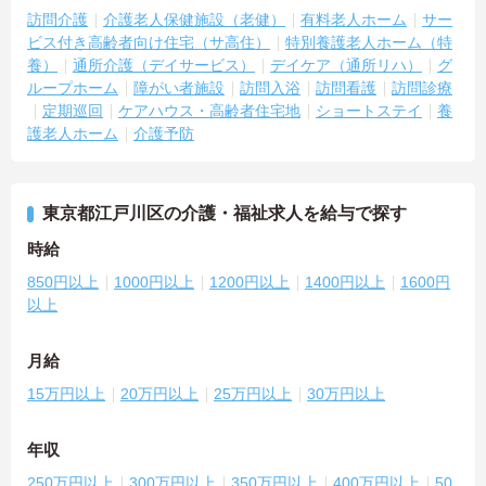
訪問介護
介護老人保健施設（老健）
有料老人ホーム
サー
ビス付き高齢者向け住宅（サ高住）
特別養護老人ホーム（特
養）
通所介護（デイサービス）
デイケア（通所リハ）
グ
ループホーム
障がい者施設
訪問入浴
訪問看護
訪問診療
定期巡回
ケアハウス・高齢者住宅地
ショートステイ
養
護老人ホーム
介護予防
東京都江戸川区の介護・福祉求人を給与で探す
時給
850円以上
1000円以上
1200円以上
1400円以上
1600円
以上
月給
15万円以上
20万円以上
25万円以上
30万円以上
年収
250万円以上
300万円以上
350万円以上
400万円以上
50