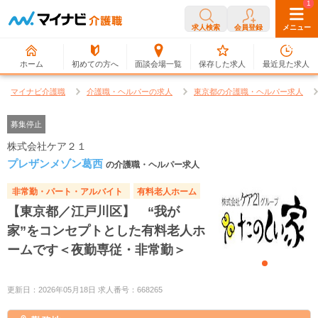
0
1
求人検索
会員登録
メニュー
ホーム
初めての方へ
面談会場一覧
保存した求人
最近見た求人
マイナビ介護職
介護職・ヘルパーの求人
東京都の介護職・ヘルパー求人
募集停止
株式会社ケア２１
プレザンメゾン葛西
の介護職・ヘルパー求人
非常勤・パート・アルバイト
有料老人ホーム
【東京都／江戸川区】 “我が
家”をコンセプトとした有料老人ホ
ームです＜夜勤専従・非常勤＞
更新日：2026年05月18日 求人番号：668265