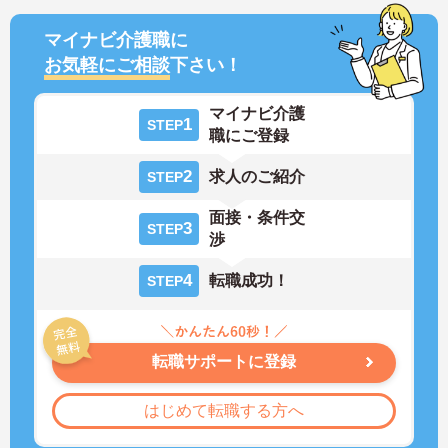
マイナビ介護職に
お気軽にご相談
下さい！
マイナビ介護
1
STEP
職にご登録
2
求人のご紹介
STEP
面接・条件交
3
STEP
渉
4
転職成功！
STEP
転職サポートに登録
はじめて転職する方へ