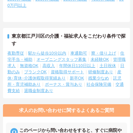
0万円以上
東京都江戸川区の介護・福祉求人をこだわり条件で探
す
夜勤専従
駅から徒歩10分以内
車通勤可
寮・借り上げ
住
宅手当・補助
オープニングスタッフ募集
未経験OK
管理職
求人
無資格OK
高収入
年間休日110日以上
土日祝休
日
勤のみ
ブランクOK
資格取得サポート
研修制度あり
産
休･育休･介護休暇取得実績あり
新卒OK
残業少なめ
託児
所・育児補助あり
ボーナス・賞与あり
社会保険完備
交通
費支給
退職金制度あり
求人のお問い合わせに関するよくあるご質問
このページから問い合わせをすると、すぐに病院や