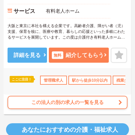
サービス
有料老人ホーム
大阪と東京に本社を構える企業です。高齢者介護、障がい者（児）
支援、保育を核に、医療や教育、暮らしの応援といった多岐にわた
るサービスを展開しています。この度は介護付き有料老人ホームの
副施設長として幅広い業務をお任せいたします。これまでのご経験
を活かして即戦力としてご活躍いただきます。ご利用者様はもちろ
ん、従業員も活き活きと働ける環境をつくりませんか？
詳細を見る
紹介してもらう
無料
ご興味ある方には、面接対策ポイントなど、さらに詳細をお話しい
たしますのでお気軽にご相談ください！
ここに注目！
手当・補助
年間休日110日以上
管理職求人
高収入
駅から徒歩10分以内
ボーナス・賞与あり
残業少な
この法人の別の求人の一覧を見る
あなたにおすすめの介護・福祉求人