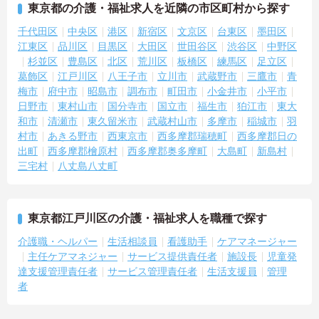
東京都の介護・福祉求人を近隣の市区町村から探す
千代田区
中央区
港区
新宿区
文京区
台東区
墨田区
江東区
品川区
目黒区
大田区
世田谷区
渋谷区
中野区
杉並区
豊島区
北区
荒川区
板橋区
練馬区
足立区
葛飾区
江戸川区
八王子市
立川市
武蔵野市
三鷹市
青
梅市
府中市
昭島市
調布市
町田市
小金井市
小平市
日野市
東村山市
国分寺市
国立市
福生市
狛江市
東大
和市
清瀬市
東久留米市
武蔵村山市
多摩市
稲城市
羽
村市
あきる野市
西東京市
西多摩郡瑞穂町
西多摩郡日の
出町
西多摩郡檜原村
西多摩郡奥多摩町
大島町
新島村
三宅村
八丈島八丈町
東京都江戸川区の介護・福祉求人を職種で探す
介護職・ヘルパー
生活相談員
看護助手
ケアマネージャー
主任ケアマネジャー
サービス提供責任者
施設長
児童発
達支援管理責任者
サービス管理責任者
生活支援員
管理
者