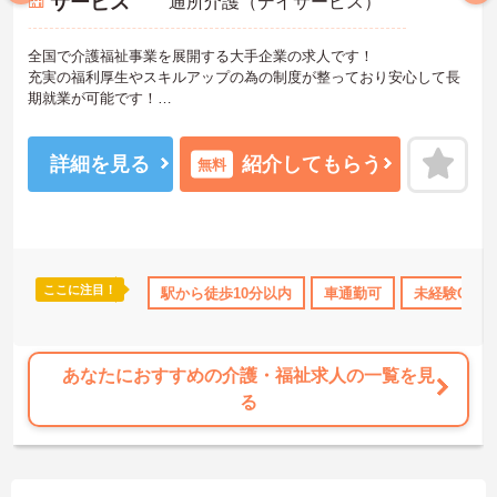
サービス
通所介護（デイサービス）
全国で介護福祉事業を展開する大手企業の求人です！
充実の福利厚生やスキルアップの為の制度が整っており安心して長
期就業が可能です！
ご興味ある方には、面接のポイントなど、さらに詳細をお話致しま
すのでお気軽にご相談ください。
詳細を見る
紹介してもらう
無料
ここに注目！
当・補助
日勤のみ
駅から徒歩10分以内
ブランクOK
研修制度あり
車通勤可
産休･育休･
未経験OK
あなたにおすすめの介護・福祉求人の一覧を見
る