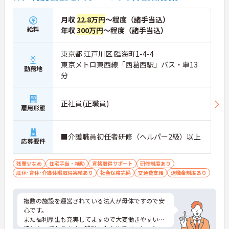
月収
22.8万円
～程度（諸手当込）
給料
年収
300万円
～程度（諸手当込）
東京都 江戸川区 臨海町1-4-4
東京メトロ東西線「西葛西駅」バス・車13
勤務地
分
正社員(正職員)
雇用形態
■介護職員初任者研修（ヘルパー2級）以上
応募要件
残業少なめ
住宅手当・補助
資格取得サポート
研修制度あり
産休･育休･介護休暇取得実績あり
社会保険完備
交通費支給
退職金制度あり
複数の施設を運営されている法人が母体ですので安
心です。
また福利厚生も充実してますので大変働きやすい環
境となっております。残業も少なめでリフレッシュ