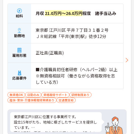
月収
21.0万円～26.0万円
程度 諸手当込み
給料
東京都 江戸川区 平井７丁目３１番２号
勤務地
ＪＲ総武線「平井(東京)駅」徒歩12分
正社員(正職員)
雇用形態
■介護職員初任者研修（ヘルパー2級）以上
※無資格相談可（働きながら資格取得を志
応募要件
している方）
無資格OK
日勤のみ
資格取得サポート
研修制度あり
産休･育休･介護休暇取得実績あり
交通費支給
東京都江戸川区に位置する事業所です。
設立15年がたち、地域に根ざしたサービスを提供し
ています。
週休2日制、夏季・年末年始休暇もあり、プライベ