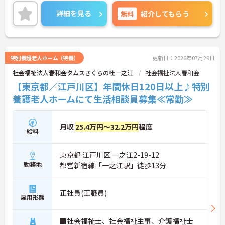
年間休日が115日もあるので、プライベートとのメ
リハリをつけた働き方ができます。また、マイカー
詳細を見る
無料
紹介してもらう
通勤が可能なので、通勤が苦になりません。
ご興味のある方には、面接対策ポイントなど、さら
に詳細をお話しいたしますのでお気軽にご相談くだ
さい！
特別養護老人ホーム（特養）
更新日：2026年07月29日
社会福祉法人春和会タムスさくらの杜一之江
社会福祉法人春和会
【東京都／江戸川区】年間休日120日以上♪特別
養護老人ホームにて生活相談員募集≪常勤≫
月収
25.4万円～32.2万円
程度
給料
東京都 江戸川区 一之江2-19-12
勤務地
都営新宿線「一之江駅」徒歩13分
正社員(正職員)
雇用形態
■社会福祉士、社会福祉主事、介護福祉士