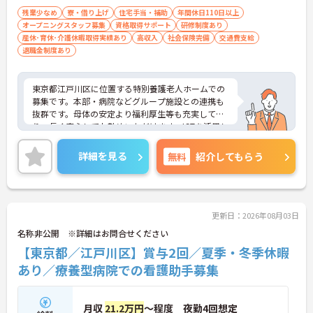
残業少なめ
寮・借り上げ
住宅手当・補助
年間休日110日以上
オープニングスタッフ募集
資格取得サポート
研修制度あり
産休･育休･介護休暇取得実績あり
高収入
社会保険完備
交通費支給
退職金制度あり
東京都江戸川区に位置する特別養護老人ホームでの
募集です。本部・病院などグループ施設との連携も
抜群です。母体の安定より福利厚生等も充実してお
り、長く安心してお勤めいただけます。ICTを活用し
た職員の負担軽減や、最先端の調理システムを導入
しており、働きやすい環境が整っています。
詳細を見る
無料
紹介してもらう
ご興味のある方には、面接対策ポイントなど、さら
に詳細をお話しいたしますので、お気軽にご相談く
ださい。
更新日：2026年08月03日
名称非公開 ※詳細はお問合せください
【東京都／江戸川区】賞与2回／夏季・冬季休暇
あり／療養型病院での看護助手募集
月収
21.2万円
～程度 夜勤4回想定