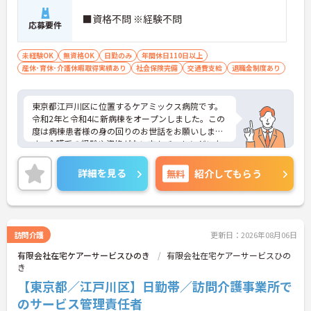
■資格不問 ※経験不問
応募要件
未経験OK
無資格OK
日勤のみ
年間休日110日以上
産休･育休･介護休暇取得実績あり
社会保険完備
交通費支給
退職金制度あり
東京都江戸川区に位置するケアミックス病院です。
令和2年と令和4に新病棟をオープンしました。この
度は病棟患者様の身の回りのお世話をお願いしま
す。介護系の経験や資格がない方もチャレンジいた
だけます。日勤のみのご勤務ですので、無理なく働
けます。ご興味ある方には、面接対策ポイントな
詳細を見る
無料
紹介してもらう
ど、さらに詳細をお話しいたしますのでお気軽にご
相談ください！
訪問介護
更新日：2026年08月06日
有限会社在宅ケアーサービスひのき
有限会社在宅ケアーサービスひの
き
【東京都／江戸川区】日勤帯／訪問介護事業所で
のサービス管理責任者