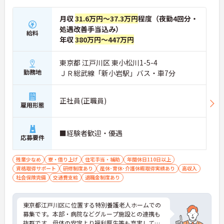
月収
31.6万円～37.3万円
程度（夜勤4回分・
処遇改善手当込み）
給料
年収
380万円～447万円
東京都 江戸川区 東小松川1-5-4
勤務地
ＪＲ総武線「新小岩駅」バス・車7分
正社員(正職員)
雇用形態
■経験者歓迎・優遇
応募要件
残業少なめ
寮・借り上げ
住宅手当・補助
年間休日110日以上
資格取得サポート
研修制度あり
産休･育休･介護休暇取得実績あり
高収入
社会保険完備
交通費支給
退職金制度あり
東京都江戸川区に位置する特別養護老人ホームでの
募集です。本部・病院などグループ施設との連携も
抜群です。母体の安定より福利厚生等も充実してお