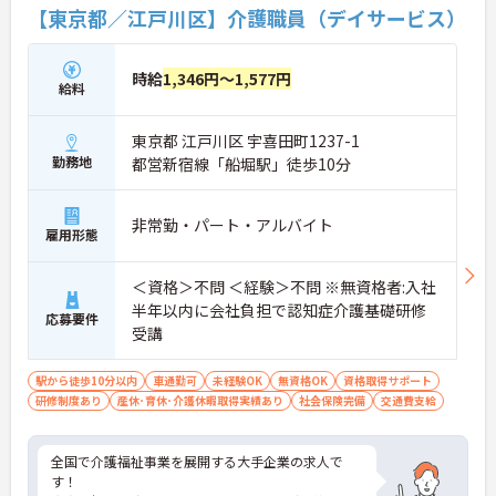
【東京都／江戸川区】介護職員（デイサービス）
時給
1,346円～1,577円
給料
東京都 江戸川区 宇喜田町1237-1
勤務地
都営新宿線「船堀駅」徒歩10分
非常勤・パート・アルバイト
雇用形態
＜資格＞不問 ＜経験＞不問 ※無資格者:入社
半年以内に会社負担で認知症介護基礎研修
応募要件
受講
駅から徒歩10分以内
車通勤可
未経験OK
無資格OK
資格取得サポート
研修制度あり
産休･育休･介護休暇取得実績あり
社会保険完備
交通費支給
全国で介護福祉事業を展開する大手企業の求人で
す！