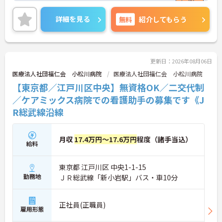
ートとの両立もしやすいです。
ご興味ある方には、面接対策ポイントなど、さらに
詳細を見る
無料
紹介してもらう
詳細をお話しいたしますのでお気軽にご相談くださ
い！
更新日：2026年08月06日
医療法人社団福仁会 小松川病院
医療法人社団福仁会 小松川病院
【東京都／江戸川区中央】無資格OK／二交代制
／ケアミックス病院での看護助手の募集です《J
R総武線沿線
月収
17.4万円～17.6万円
程度（諸手当込）
給料
東京都 江戸川区 中央1-1-15
勤務地
ＪＲ総武線「新小岩駅」バス・車10分
正社員(正職員)
雇用形態