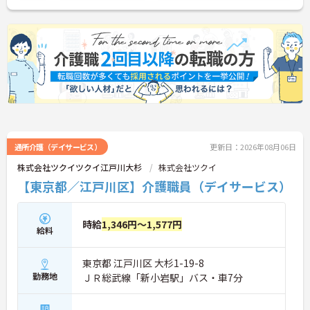
＜スキマ時間」を有効活用し、ご自身のペースで働
ける＞勤務は朝（08:10～10:30）と夕方（16:15～1
8:00）のみで、日中の時間は一旦帰宅して自由に過
ごすことができます。Wワークや副業とも両立しや
すく、月平均労働時間もしっかり管理されているた
め、身体への負担を抑えながら長く働き続けられま
す。
通所介護（デイサービス）
更新日：2026年08月06日
株式会社ツクイツクイ江戸川大杉
株式会社ツクイ
【東京都／江戸川区】介護職員（デイサービス）
時給
1,346円～1,577円
給料
東京都 江戸川区 大杉1-19-8
勤務地
ＪＲ総武線「新小岩駅」バス・車7分