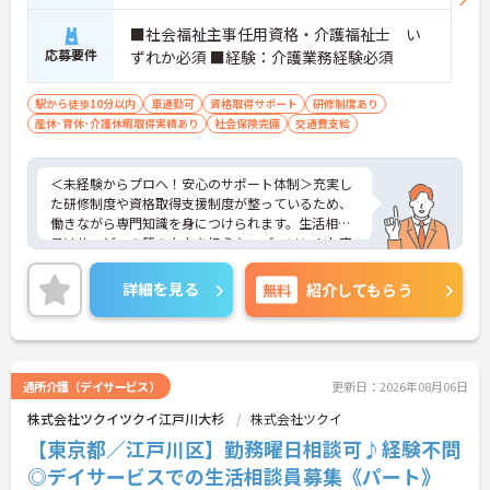
■社会福祉主事任用資格・介護福祉士 い
応募要件
ずれか必須 ■経験：介護業務経験必須
駅から徒歩10分以内
車通勤可
資格取得サポート
研修制度あり
産休･育休･介護休暇取得実績あり
社会保険完備
交通費支給
＜未経験からプロへ！安心のサポート体制＞充実し
た研修制度や資格取得支援制度が整っているため、
働きながら専門知識を身につけられます。生活相談
員はサービスの質の向上を担うキーパーソン！お客
様やご家族との関わりを通じて、自分自身の人間性
も磨いていけるやりがいのあるお仕事です。
詳細を見る
無料
紹介してもらう
＜夜勤なしでプライベートも充実！柔軟な働き方＞
勤務曜日は相談可能♪ライフスタイルに合わせた働
き方が可能です。産休・育休制度も整っており、長
く安心して働ける環境です。
通所介護（デイサービス）
更新日：2026年08月06日
株式会社ツクイツクイ江戸川大杉
株式会社ツクイ
【東京都／江戸川区】勤務曜日相談可♪経験不問
◎デイサービスでの生活相談員募集《パート》