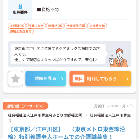
■資格不問
応募要件
未経験OK
残業少なめ
無資格OK
社会保険完備
交通費支給
退職金制度あり
東京都江戸川区に位置するケアミックス病院での求
人です。
優しくて親切なスタッフばかりですので、安心して
ご就業いただけます。
各種手当も充実しています。
ご興味のある方はお気軽にお問い合わせ下さい。
詳細を見る
無料
紹介してもらう
通所介護（デイサービス）
更新日：2026年08月06日
社会福祉法人江戸川豊生会みどりの郷福楽園
社会福祉法人江戸川豊生
会
【東京都／江戸川区】 〈東京メトロ東西線沿
線〉特別養護老人ホームでの介護職募集！