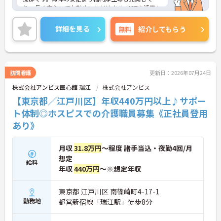
り、長く安心してお勤めいただけます。ICTを活用し
た職員の負担軽減や、最先端の調理システムを導入
しており、働きやすい環境が整っています。
詳細を見る
無料
紹介してもらう
ご興味のある方には、面接対策ポイントなど、さら
に詳細をお話しいたしますので、お気軽にご相談く
ださい。
訪問看護
更新日：2026年07月24日
株式会社アンビス医心館 瑞江
株式会社アンビス
【東京都／江戸川区】年収440万円以上♪サポー
ト体制◎ホスピスでの介護職員募集《正社員登用
あり》
月収
31.8万円
～程度 諸手当込・夜勤4回/月
想定
給料
年収
440万円
～※想定年収
東京都 江戸川区 南篠崎町4-17-1
勤務地
都営新宿線「瑞江駅」徒歩8分