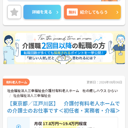
休暇もございます。
ご興味のあるかたには面接対策ポイントなどさらに
詳細を見る
無料
紹介してもらう
詳細をお話いたしますので、お気軽にご相談くださ
い。
有料老人ホーム
更新日：2026年08月06日
社会福祉法人三幸福祉会介護付有料老人ホーム 杜の癒しハウス ひらい
社会福祉法人三幸福祉会
【東京都／江戸川区】 介護付有料老人ホームで
の介護士のお仕事です＜初任者・実務者・介福＞
月収
17.8万円～19.4万円
程度