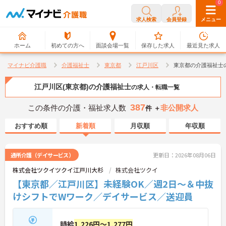
0
0
求人検索
会員登録
メニュー
ホーム
初めての方へ
面談会場一覧
保存した求人
最近見た求人
マイナビ介護職
介護福祉士
東京都
江戸川区
東京都の介護福祉士
江戸川区(東京都)の介護福祉士
の求人・転職一覧
387
この条件の介護・福祉求人数
非公開求人
件 ＋
おすすめ順
新着順
月収順
年収順
通所介護（デイサービス）
更新日：2026年08月06日
株式会社ツクイツクイ江戸川大杉
株式会社ツクイ
【東京都／江戸川区】未経験OK／週2日～＆中抜
けシフトでWワーク／デイサービス／送迎員
時給
1,226円～1,277円