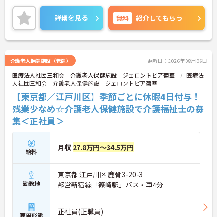
様やご家族との関わりを通じて、自分自身の人間性
も磨いていけるやりがいのあるお仕事です。
詳細を見る
無料
紹介してもらう
＜夜勤なしでプライベートも充実！柔軟な働き方＞
勤務曜日は相談可能♪ライフスタイルに合わせた働
き方が可能です。産休・育休制度も整っており、長
く安心して働ける環境です。
介護老人保健施設（老健）
更新日：2026年08月06日
医療法人社団三和会 介護老人保健施設 ジェロントピア菊華
医療法
人社団三和会 介護老人保健施設 ジェロントピア菊華
【東京都／江戸川区】季節ごとに休暇4日付与！
残業少なめ☆介護老人保健施設で介護福祉士の募
集＜正社員＞
月収
27.8万円～34.5万円
給料
東京都 江戸川区 鹿骨3-20-3
勤務地
都営新宿線「篠崎駅」バス・車4分
正社員(正職員)
雇用形態