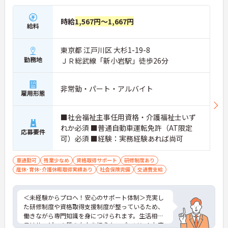
時給
1,567円～1,667円
給料
東京都 江戸川区 大杉1-19-8
勤務地
ＪＲ総武線「新小岩駅」徒歩26分
非常勤・パート・アルバイト
雇用形態
■社会福祉主事任用資格・介護福祉士いず
れか必須 ■普通自動車運転免許（AT限定
応募要件
可）必須 ■経験：実務経験あれば尚可
車通勤可
残業少なめ
資格取得サポート
研修制度あり
産休･育休･介護休暇取得実績あり
社会保険完備
交通費支給
＜未経験からプロへ！安心のサポート体制＞充実し
た研修制度や資格取得支援制度が整っているため、
働きながら専門知識を身につけられます。生活相談
員はサービスの質の向上を担うキーパーソン！お客