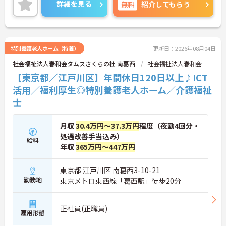
期での就業も安心！！
詳細を見る
無料
紹介してもらう
ご興味ある方には、面接のポイントなど、さらに詳
細をお話致しますのでお気軽にご相談ください。
特別養護老人ホーム（特養）
更新日：2026年08月04日
社会福祉法人春和会タムスさくらの杜 南葛西
社会福祉法人春和会
【東京都／江戸川区】年間休日120日以上♪ICT
活用／福利厚生◎特別養護老人ホーム／介護福祉
士
月収
30.4万円～37.3万円
程度（夜勤4回分・
処遇改善手当込み）
給料
年収
365万円～447万円
東京都 江戸川区 南葛西3-10-21
勤務地
東京メトロ東西線「葛西駅」徒歩20分
正社員(正職員)
雇用形態