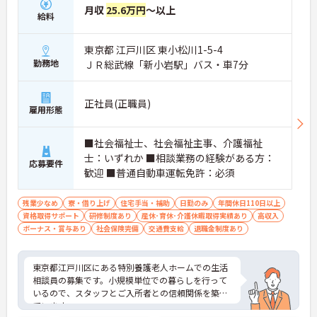
月収
25.6万円
～以上
給料
東京都 江戸川区 東小松川1-5-4
勤務地
ＪＲ総武線「新小岩駅」バス・車7分
正社員(正職員)
雇用形態
■社会福祉士、社会福祉主事、介護福祉
士：いずれか ■相談業務の経験がある方：
応募要件
歓迎 ■普通自動車運転免許：必須
残業少なめ
寮・借り上げ
住宅手当・補助
日勤のみ
年間休日110日以上
資格取得サポート
研修制度あり
産休･育休･介護休暇取得実績あり
高収入
ボーナス・賞与あり
社会保険完備
交通費支給
退職金制度あり
東京都江戸川区にある特別養護老人ホームでの生活
相談員の募集です。小規模単位での暮らしを行って
いるので、スタッフとご入所者との信頼関係を築い
ています。