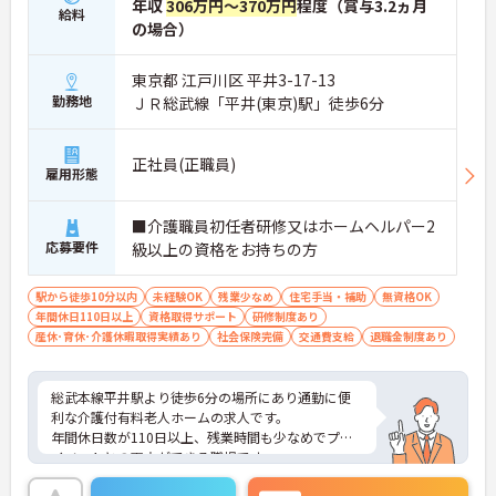
年収
306万円～370万円
程度（賞与3.2ヵ月
給料
の場合）
東京都 江戸川区 平井3-17-13
勤務地
ＪＲ総武線「平井(東京)駅」徒歩6分
正社員(正職員)
雇用形態
■介護職員初任者研修又はホームヘルパー2
応募要件
級以上の資格をお持ちの方
駅から徒歩10分以内
未経験OK
残業少なめ
住宅手当・補助
無資格OK
年間休日110日以上
資格取得サポート
研修制度あり
産休･育休･介護休暇取得実績あり
社会保険完備
交通費支給
退職金制度あり
総武本線平井駅より徒歩6分の場所にあり通勤に便
利な介護付有料老人ホームの求人です。
年間休日数が110日以上、残業時間も少なめでプラ
イベートとの両立ができる職場です。
東京都内に複数の施設を運営する企業ですので、長