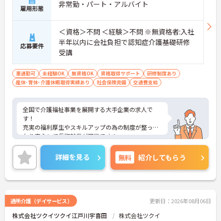
非常勤・パート・アルバイト
雇用形態
＜資格＞不問 ＜経験＞不問 ※無資格者:入社
半年以内に会社負担で認知症介護基礎研修
応募要件
受講
車通勤可
未経験OK
無資格OK
資格取得サポート
研修制度あり
産休･育休･介護休暇取得実績あり
社会保険完備
交通費支給
全国で介護福祉事業を展開する大手企業の求人で
す！
充実の福利厚生やスキルアップの為の制度が整って
おり安心して長期就業が可能です！
ご興味ある方には、面接のポイントなど、さらに詳
細をお話致しますのでお気軽にご相談ください。
詳細を見る
無料
紹介してもらう
通所介護（デイサービス）
更新日：2026年08月06日
株式会社ツクイツクイ江戸川宇喜田
株式会社ツクイ