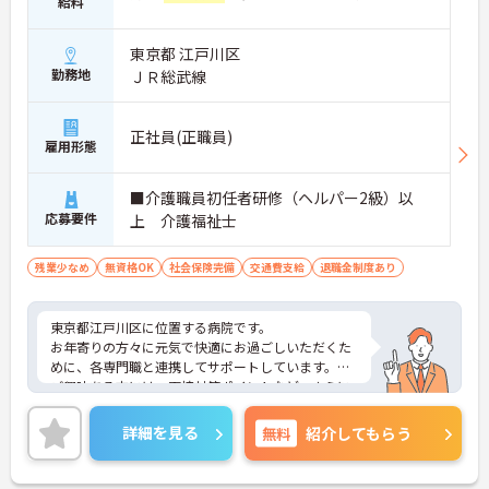
給料
東京都 江戸川区
勤務地
ＪＲ総武線
正社員(正職員)
雇用形態
■介護職員初任者研修（ヘルパー2級）以
応募要件
上 介護福祉士
残業少なめ
無資格OK
社会保険完備
交通費支給
退職金制度あり
東京都江戸川区に位置する病院です。
お年寄りの方々に元気で快適にお過ごしいただくた
めに、各専門職と連携してサポートしています。
ご興味ある方には、面接対策ポイントなど、さらに
詳細をお話しいたしますのでお気軽にご相談くださ
い！
詳細を見る
無料
紹介してもらう