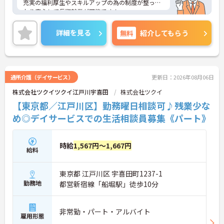
充実の福利厚生やスキルアップの為の制度が整って
おり安心して長期就業が可能です！
ご興味ある方には、面接のポイントなど、さらに詳
細をお話致しますのでお気軽にご相談ください。
詳細を見る
無料
紹介してもらう
通所介護（デイサービス）
更新日：2026年08月06日
株式会社ツクイツクイ江戸川宇喜田
株式会社ツクイ
【東京都／江戸川区】勤務曜日相談可♪残業少な
め◎デイサービスでの生活相談員募集《パート》
時給
1,567円～1,667円
給料
東京都 江戸川区 宇喜田町1237-1
勤務地
都営新宿線「船堀駅」徒歩10分
非常勤・パート・アルバイト
雇用形態