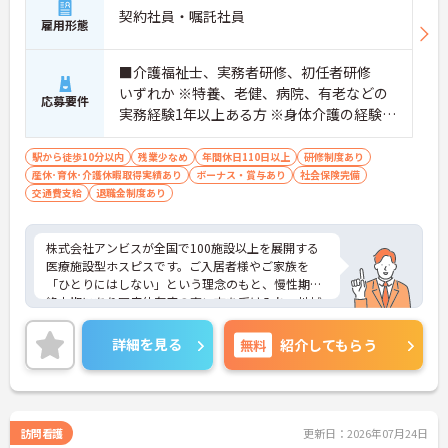
契約社員・嘱託社員
雇用形態
■介護福祉士、実務者研修、初任者研修
いずれか ※特養、老健、病院、有老などの
応募要件
実務経験1年以上ある方 ※身体介護の経験年
以上ある方、機械浴の使用の経験のある方
歓迎
駅から徒歩10分以内
残業少なめ
年間休日110日以上
研修制度あり
産休･育休･介護休暇取得実績あり
ボーナス・賞与あり
社会保険完備
交通費支給
退職金制度あり
株式会社アンビスが全国で100施設以上を展開する
医療施設型ホスピスです。ご入居者様やご家族を
「ひとりにはしない」という理念のもと、慢性期や
終末期にあり医療依存度の高い方を受け入れ、地域
医療を支える社会的意義の高い事業を推進していま
す。現場には看護師が24時間常駐しています。急変
詳細を見る
無料
紹介してもらう
時の対応や医療行為は看護師が担当するため、初任
者研修や実務者研修の方も食事介助や入浴介助など
の生活を支えるケアに専念できる環境です。多職種
で情報を共有し、一人で判断を抱え込まないチーム
連携の体制がしっかりと整っています。働き方の面
訪問看護
更新日：2026年07月24日
では、夜勤明けの翌日が原則として公休となるほ