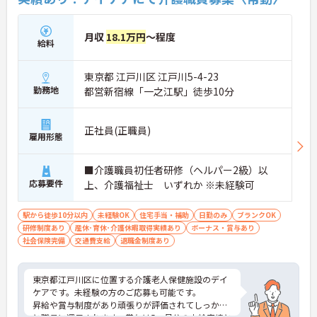
月収
18.1万円
～程度
給料
東京都 江戸川区 江戸川5-4-23
勤務地
都営新宿線「一之江駅」徒歩10分
正社員(正職員)
雇用形態
■介護職員初任者研修（ヘルパー2級）以
応募要件
上、介護福祉士 いずれか ※未経験可
駅から徒歩10分以内
未経験OK
住宅手当・補助
日勤のみ
ブランクOK
研修制度あり
産休･育休･介護休暇取得実績あり
ボーナス・賞与あり
社会保険完備
交通費支給
退職金制度あり
東京都江戸川区に位置する介護老人保健施設のデイ
ケアです。未経験の方のご応募も可能です。
昇給や賞与制度があり頑張りが評価されてしっかり