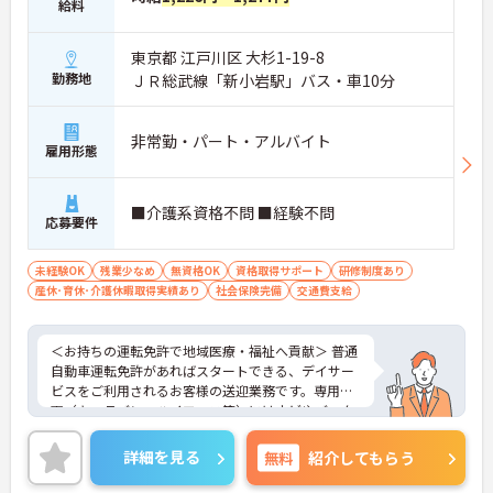
給料
東京都 江戸川区 大杉1-19-8
勤務地
ＪＲ総武線「新小岩駅」バス・車10分
非常勤・パート・アルバイト
雇用形態
■介護系資格不問 ■経験不問
応募要件
未経験OK
残業少なめ
無資格OK
資格取得サポート
研修制度あり
産休･育休･介護休暇取得実績あり
社会保険完備
交通費支給
＜お持ちの運転免許で地域医療・福祉へ貢献＞ 普通
自動車運転免許があればスタートできる、デイサー
ビスをご利用されるお客様の送迎業務です。専用車
両（キャラバン・ハイエース等）にはナビやバック
モニターが完備され、介護職員が添乗するため、お
客様との信頼関係を築きながら安全運転に専念し、
詳細を見る
無料
紹介してもらう
直接「ありがとう」と感謝されるやりがいを得られ
ます。