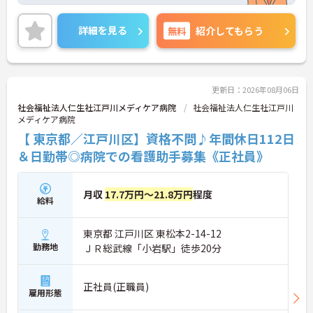
と職員に還元されます。賞与は5ヶ月分の支給実績と
嬉しい高待遇です。
各種手当も充実しておりますので、安心してご就業
詳細を見る
無料
紹介してもらう
いただけます。
ご興味のある方には、面接対策ポイントなど、さら
に詳細をお話しいたしますのでお気軽にご相談くだ
さい！
更新日：2026年08月06日
社会福祉法人仁生社江戸川メディケア病院
社会福祉法人仁生社江戸川
メディケア病院
【 東京都／江戸川区】資格不問♪年間休日112日
＆日勤帯◎病院での看護助手募集《正社員》
月収
17.7万円～21.8万円
程度
給料
東京都 江戸川区 東松本2-14-12
勤務地
ＪＲ総武線「小岩駅」徒歩20分
正社員(正職員)
雇用形態