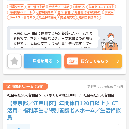
残業少なめ
寮・借り上げ
住宅手当・補助
日勤のみ
年間休日110日以上
資格取得サポート
研修制度あり
産休･育休･介護休暇取得実績あり
高収入
ボーナス・賞与あり
社会保険完備
交通費支給
退職金制度あり
東京都江戸川区に位置する特別養護老人ホームでの
募集です。本部・病院などグループ施設との連携も
抜群です。母体の安定より福利厚生等も充実してお
り、長く安心してお勤めいただけます。ICTを活用し
た職員の負担軽減や、最先端の調理システムを導入
しており、働きやすい環境が整っています。
詳細を見る
無料
紹介してもらう
ご興味のある方には、面接対策ポイントなど、さら
に詳細をお話しいたしますので、お気軽にご相談く
ださい。
特別養護老人ホーム（特養）
更新日：2026年07月29日
社会福祉法人春和会タムスさくらの杜江戸川
社会福祉法人春和会
【東京都／江戸川区】年間休日120日以上♪ICT
活用／福利厚生◎特別養護老人ホーム／生活相談
員