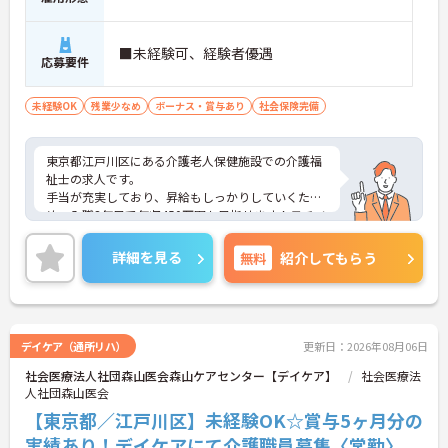
■未経験可、経験者優遇
応募要件
未経験OK
残業少なめ
ボーナス・賞与あり
社会保険完備
東京都江戸川区にある介護老人保健施設での介護福
祉士の求人です。
手当が充実しており、昇給もしっかりしていくた
め、入職3年目で年収450万円も目指せます！モチベ
ーション高く勤務していただけます☆
ご興味のある方には、面接対策ポイントなど、さら
詳細を見る
無料
紹介してもらう
に詳細をご案内しますのでお気軽にご相談くださ
い！
デイケア（通所リハ）
更新日：2026年08月06日
社会医療法人社団森山医会森山ケアセンター【デイケア】
社会医療法
人社団森山医会
【東京都／江戸川区】未経験OK☆賞与5ヶ月分の
実績あり！デイケアにて介護職員募集〈常勤〉