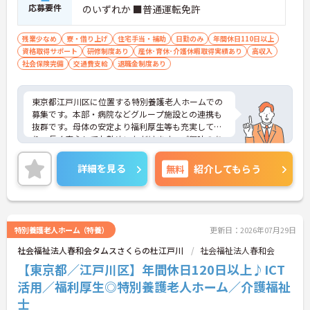
応募要件
のいずれか ■普通運転免許
残業少なめ
寮・借り上げ
住宅手当・補助
日勤のみ
年間休日110日以上
資格取得サポート
研修制度あり
産休･育休･介護休暇取得実績あり
高収入
社会保険完備
交通費支給
退職金制度あり
東京都江戸川区に位置する特別養護老人ホームでの
募集です。本部・病院などグループ施設との連携も
抜群です。母体の安定より福利厚生等も充実してお
り、長く安心してお勤めいただけます。ご興味のあ
る方には、面接対策ポイントなど、さらに詳細をお
話しいたしますので、お気軽にご相談ください。
詳細を見る
無料
紹介してもらう
特別養護老人ホーム（特養）
更新日：2026年07月29日
社会福祉法人春和会タムスさくらの杜江戸川
社会福祉法人春和会
【東京都／江戸川区】年間休日120日以上♪ICT
活用／福利厚生◎特別養護老人ホーム／介護福祉
士