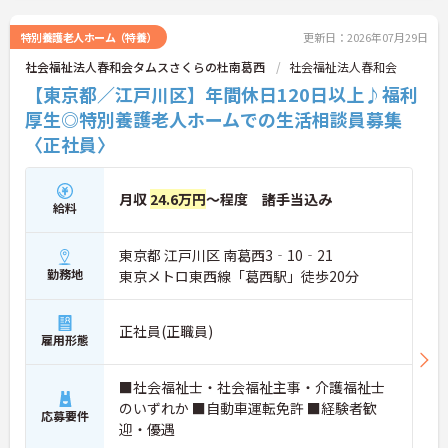
特別養護老人ホーム（特養）
更新日：2026年07月29日
社会福祉法人春和会タムスさくらの杜南葛西
社会福祉法人春和会
【東京都／江戸川区】年間休日120日以上♪福利
厚生◎特別養護老人ホームでの生活相談員募集
〈正社員〉
月収
24.6万円
～程度 諸手当込み
給料
東京都 江戸川区 南葛西3‐10‐21
勤務地
東京メトロ東西線「葛西駅」徒歩20分
正社員(正職員)
雇用形態
■社会福祉士・社会福祉主事・介護福祉士
のいずれか ■自動車運転免許 ■経験者歓
応募要件
迎・優遇