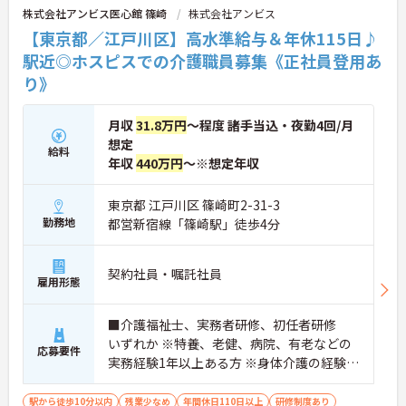
株式会社アンビス医心館 篠崎
株式会社アンビス
か、月平均の残業時間も5時間から7時間程度とかな
り少なめです。常勤スタッフの比率が90パーセント
【東京都／江戸川区】高水準給与＆年休115日♪
を超えているため急な勤務変更が発生しにくく、あ
駅近◎ホスピスでの介護職員募集《正社員登用あ
らかじめ決められた訪問予定表に沿って規則正しく
り》
働けます。入職後は現場スタッフによるお一人おひ
とりに合わせた個別のOJT研修が実施されます。eラ
ーニングも導入されており、多職種と連携しながら
月収
31.8万円
～程度 諸手当込・夜勤4回/月
専門性を着実に深めていける環境が用意されていま
想定
す。
給料
年収
440万円
～※想定年収
★おすすめPOINT★
＜個別ＯＪＴとチーム連携で着実に成長！＞
東京都 江戸川区 篠崎町2-31-3
・入職後はお一人おひとりの習熟度に合わせた個別
勤務地
都営新宿線「篠崎駅」徒歩4分
のＯＪＴ研修を実施し、ｅラーニングを用いた学習
の機会も提供されます
・施設内には看護師が24時間常駐しており、急変時
契約社員・嘱託社員
の対応や専門的な医療処置は看護師が担当するため
雇用形態
負担が減ります
・介護スタッフと看護スタッフの比率が1対1で相談
■介護福祉士、実務者研修、初任者研修
しやすく、初任者研修や実務者研修からでも着実に
専門性を高められます
いずれか ※特養、老健、病院、有老などの
応募要件
＜残業月7時間以下で身体の負担を軽減！＞
実務経験1年以上ある方 ※身体介護の経験年
・常勤で働くスタッフの比率が90パーセント以上と
以上ある方、機械浴の使用の経験のある方
高く、急なシフト変更や無理な長時間勤務が発生し
歓迎
駅から徒歩10分以内
残業少なめ
年間休日110日以上
研修制度あり
にくい人員体制です