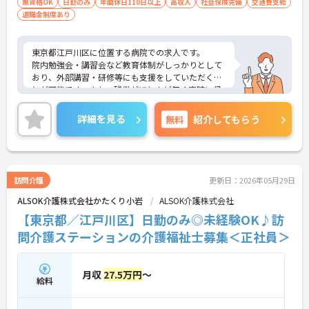
無資格OK
日勤のみ
年間休日110日以上
高収入
社会保険完備
交通費支給
ているため法人内で多彩なキャリアを選択できます
退職金制度あり
・外部研修の費用全額負担や出勤扱いでの受講サポ
ートがあるため働きながらスキルアップを目指せま
す
東京都江戸川区に位置する病院での求人です。
・賞与実績3.6ヶ月分や住宅手当等の充実した待遇が
院内勉強会・講習会など教育体制がしっかりとして
あるため将来の生活を見据えた長期就業が可能です
おり、外部講習・研修等にも支援をしていただくこ
とが可能です。また、残業がほとんど無く定時に帰
宅することが可能です。子育て中の方への配慮も最
大限致しますのでご相談下さい。
詳細を見る
無料
紹介してもらう
ご興味のある方はお気軽にお問い合わせ下さいま
せ。
訪問介護
更新日：2026年05月29日
ALSOK介護株式会社かたくり小岩
ALSOK介護株式会社
【東京都／江戸川区】日勤のみ◎未経験OK♪訪
問介護ステーションの介護福祉士募集＜正社員＞
月収
27.5万円
～
給料