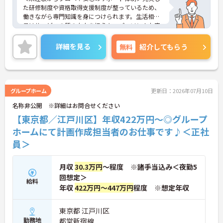
た研修制度や資格取得支援制度が整っているため、
働きながら専門知識を身につけられます。生活相談
員はサービスの質の向上を担うキーパーソン！お客
様やご家族との関わりを通じて、自分自身の人間性
も磨いていけるやりがいのあるお仕事です。
詳細を見る
無料
紹介してもらう
＜夜勤なしでプライベートも充実！柔軟な働き方＞
勤務曜日は相談可能♪ライフスタイルに合わせた働
き方が可能です。産休・育休制度も整っており、長
く安心して働ける環境です。
グループホーム
更新日：2026年07月10日
名称非公開 ※詳細はお問合せください
【東京都／江戸川区】年収422万円～◎グループ
ホームにて計画作成担当者のお仕事です♪＜正社
員＞
月収
30.3万円
～程度 ※諸手当込み＜夜勤5
回想定＞
給料
年収
422万円～447万円
程度 ※想定年収
東京都 江戸川区
勤務地
都営新宿線