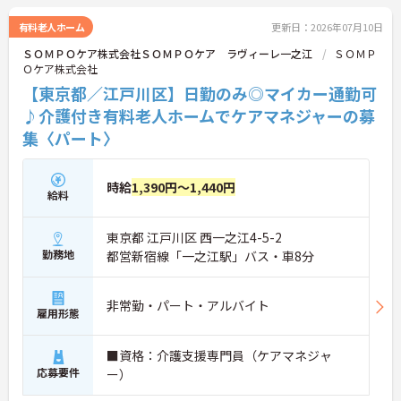
有料老人ホーム
更新日：2026年07月10日
ＳＯＭＰＯケア株式会社ＳＯＭＰＯケア ラヴィーレ一之江
ＳＯＭＰ
Ｏケア株式会社
【東京都／江戸川区】日勤のみ◎マイカー通勤可
♪介護付き有料老人ホームでケアマネジャーの募
集〈パート〉
時給
1,390円～1,440円
給料
東京都 江戸川区 西一之江4-5-2
勤務地
都営新宿線「一之江駅」バス・車8分
非常勤・パート・アルバイト
雇用形態
■資格：介護支援専門員（ケアマネジャ
応募要件
ー）