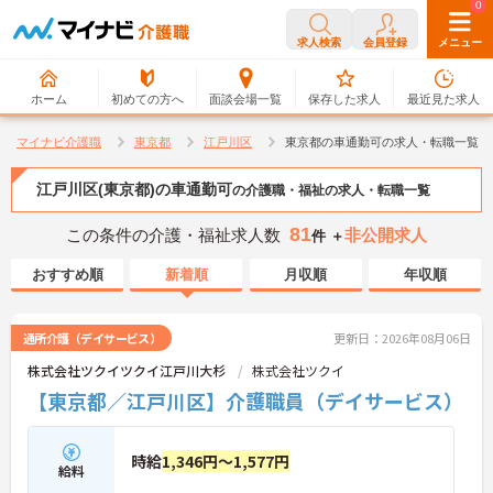
0
0
求人検索
会員登録
メニュー
ホーム
初めての方へ
面談会場一覧
保存した求人
最近見た求人
マイナビ介護職
東京都
江戸川区
東京都の車通勤可の求人・転職一覧
江戸川区(東京都)の車通勤可
の介護職・福祉の求人・転職一覧
81
この条件の介護・福祉求人数
非公開求人
件 ＋
おすすめ順
新着順
月収順
年収順
通所介護（デイサービス）
更新日：2026年08月06日
株式会社ツクイツクイ江戸川大杉
株式会社ツクイ
【東京都／江戸川区】介護職員（デイサービス）
時給
1,346円～1,577円
給料