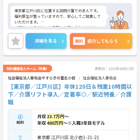
東京都江戸川区に位置する訪問介護での求人です。
福利厚生が整っていますので、安心してご就業して
いただけます。
ご興味のある方は、お気軽にお問い合わせくださ
い。
詳細を見る
無料
紹介してもらう
特別養護老人ホーム（特養）
更新日：2026年06月12日
社会福祉法人章佑会やすらぎの里北小岩
社会福祉法人章佑会
【東京都／江戸川区】年休120日＆残業10時間以
下／介護リフト導入／定着率◎／駅近特養／介護
職
月収
23.7万円
～
給料
年収
480万円
～※入職3年目モデル
東京都 江戸川区 北小岩1-21-21