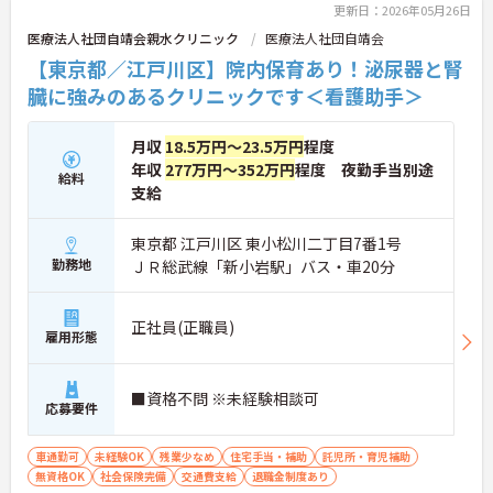
更新日：2026年05月26日
医療法人社団自靖会親水クリニック
医療法人社団自靖会
【東京都／江戸川区】院内保育あり！泌尿器と腎
臓に強みのあるクリニックです＜看護助手＞
月収
18.5万円～23.5万円
程度
年収
277万円～352万円
程度 夜勤手当別途
給料
支給
東京都 江戸川区 東小松川二丁目7番1号
勤務地
ＪＲ総武線「新小岩駅」バス・車20分
正社員(正職員)
雇用形態
■資格不問 ※未経験相談可
応募要件
車通勤可
未経験OK
残業少なめ
住宅手当・補助
託児所・育児補助
無資格OK
社会保険完備
交通費支給
退職金制度あり