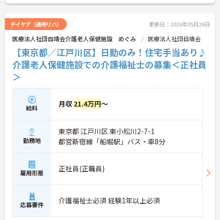
デイケア（通所リハ）
更新日：2026年05月26日
医療法人社団自靖会介護老人保健施設 めぐみ
医療法人社団自靖会
【東京都／江戸川区】日勤のみ！住宅手当あり♪
介護老人保健施設での介護福祉士の募集＜正社員
＞
月収
21.4万円
～
給料
東京都 江戸川区 東小松川2-7-1
勤務地
都営新宿線「船堀駅」バス・車8分
正社員(正職員)
雇用形態
介護福祉士必須 経験1年以上必須
応募要件