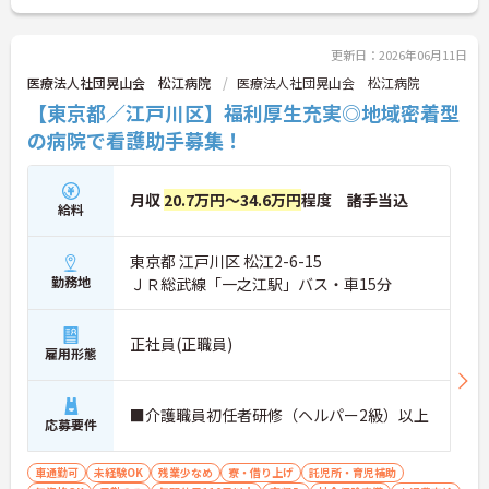
入れています。定着率は85％以上を誇り（2026年6
月時点）、充実した資格取得支援制度を通じて、高
齢者や障害者など多彩な分野へのキャリア展開も可
更新日：2026年06月11日
能です。培ってきた資格や経験を活かし、安心の人
医療法人社団晃山会 松江病院
医療法人社団晃山会 松江病院
間関係の中で専門性をさらに高めたい方に適した職
【東京都／江戸川区】福利厚生充実◎地域密着型
場環境が用意されています。
の病院で看護助手募集！
★おすすめPOINT★
【身体の負担を抑えて長く働く】
・介護リフトを積極的に導入しているため身体的負
月収
20.7万円～34.6万円
程度 諸手当込
給料
担を抑えたケアを実践できます
・電子介護記録システムを活用することで記録にか
かる時間を短縮し残業月10時間以下を実現していま
東京都 江戸川区 松江2-6-15
す
勤務地
ＪＲ総武線「一之江駅」バス・車15分
【定着率85%が示す安心の環境】
・年間休日120日以上をしっかりと確保しているた
正社員(正職員)
め心身ともにリフレッシュしながら働けます
雇用形態
・希望のない配置換えや異動を一切行わないため慣
れ親しんだ職場で専門性を深められます
・産休や育休に加えて介護休暇の取得実績も豊富な
■介護職員初任者研修（ヘルパー2級）以上
応募要件
ためライフステージの変化にも柔軟に対応できます
【資格を活かしてキャリアを広げる】
車通勤可
未経験OK
残業少なめ
寮・借り上げ
託児所・育児補助
・高齢者支援だけでなく障害者や児童分野も展開し