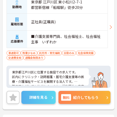
東京都 江戸川区 東小松川2-7-1
勤務地
都営新宿線「船堀駅」徒歩20分
正社員(正職員)
雇用形態
■介護支援専門員、社会福祉士、社会福祉
応募要件
主事 いずれか
車通勤可
残業少なめ
託児所・育児補助
日勤のみ
社会保険完備
交通費支給
退職金制度あり
東京都江戸川区に位置する施設での求人です。
区内にクリニック・訪問看護・居宅介護支援等の医
療・介護福祉サービスを展開する法人です。
職員同士がとても仲がよく、また、福利厚生も充実
しており、職場環境の整備にも力を入れています。
ご興味のある方はお気軽にお問い合わせ下さい。
詳細を見る
無料
紹介してもらう