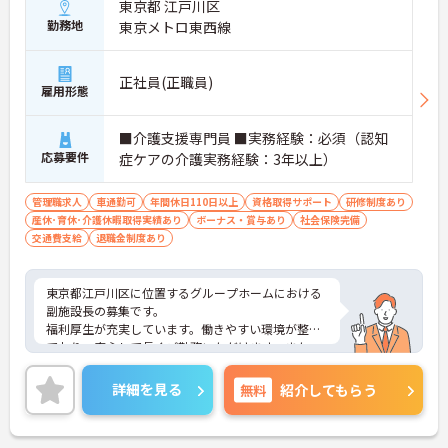
東京都 江戸川区
勤務地
東京メトロ東西線
正社員(正職員)
雇用形態
■介護支援専門員 ■実務経験：必須（認知
応募要件
症ケアの介護実務経験：3年以上）
管理職求人
車通勤可
年間休日110日以上
資格取得サポート
研修制度あり
産休･育休･介護休暇取得実績あり
ボーナス・賞与あり
社会保険完備
交通費支給
退職金制度あり
東京都江戸川区に位置するグループホームにおける
副施設長の募集です。
福利厚生が充実しています。働きやすい環境が整っ
ており、安心して長くご勤務いただけます。また、
昇給・賞与制度があり、頑張りがきちんと評価され
る職場です。
詳細を見る
無料
紹介してもらう
ご興味のある方には、面接対策ポイントなど、さら
に詳細をご案内しますのでお気軽にご相談くださ
い！