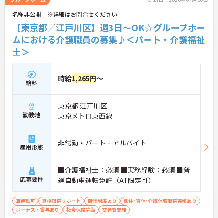
名称非公開 ※詳細はお問合せください
【東京都／江戸川区】週3日～OK☆グループホー
ムにおける介護職員の募集♪＜パート・介護福祉
士＞
時給
1,265円
～
給料
東京都 江戸川区
勤務地
東京メトロ東西線
非常勤・パート・アルバイト
雇用形態
■介護福祉士：必須 ■実務経験：必須 ■普
応募要件
通自動車運転免許（AT限定可）
車通勤可
資格取得サポート
研修制度あり
産休･育休･介護休暇取得実績あり
ボーナス・賞与あり
社会保険完備
交通費支給