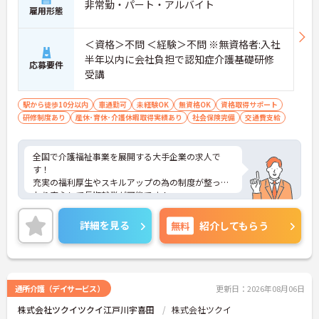
非常勤・パート・アルバイト
雇用形態
＜資格＞不問 ＜経験＞不問 ※無資格者:入社
半年以内に会社負担で認知症介護基礎研修
応募要件
受講
駅から徒歩10分以内
車通勤可
未経験OK
無資格OK
資格取得サポート
研修制度あり
産休･育休･介護休暇取得実績あり
社会保険完備
交通費支給
全国で介護福祉事業を展開する大手企業の求人で
す！
充実の福利厚生やスキルアップの為の制度が整って
おり安心して長期就業が可能です！
ご興味ある方には、面接のポイントなど、さらに詳
細をお話致しますのでお気軽にご相談ください。
詳細を見る
無料
紹介してもらう
通所介護（デイサービス）
更新日：2026年08月06日
株式会社ツクイツクイ江戸川宇喜田
株式会社ツクイ