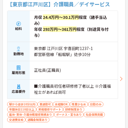
【東京都江戸川区】介護職員／デイサービス
月収
24.4万円～30.1万円
程度（諸手当込
み）
給料
年収
293万円～361万円
程度（別途賞与付
与）
東京都 江戸川区 宇喜田町1237-1
勤務地
都営新宿線「船堀駅」徒歩10分
正社員(正職員)
雇用形態
■介護職員初任者研修修了者以上 ※介護福
応募要件
祉士があれば尚可
駅から徒歩10分以内
車通勤可
未経験OK
残業少なめ
日勤のみ
年間休日110日以上
資格取得サポート
研修制度あり
産休･育休･介護休暇取得実績あり
ボーナス・賞与あり
社会保険完備
交通費支給
退職金制度あり