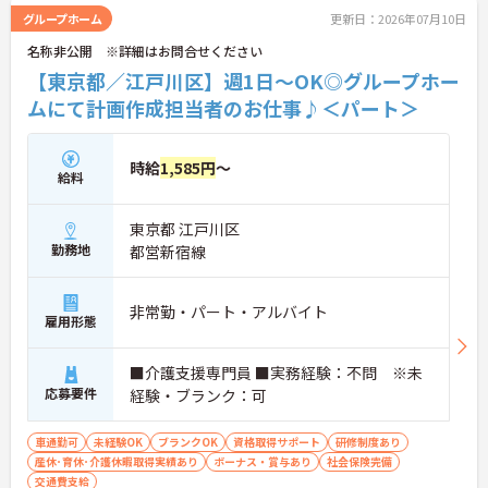
グループホーム
更新日：2026年07月10日
名称非公開 ※詳細はお問合せください
【東京都／江戸川区】週1日～OK◎グループホー
ムにて計画作成担当者のお仕事♪＜パート＞
時給
1,585円
～
給料
東京都 江戸川区
勤務地
都営新宿線
非常勤・パート・アルバイト
雇用形態
■介護支援専門員 ■実務経験：不問 ※未
応募要件
経験・ブランク：可
車通勤可
未経験OK
ブランクOK
資格取得サポート
研修制度あり
産休･育休･介護休暇取得実績あり
ボーナス・賞与あり
社会保険完備
交通費支給