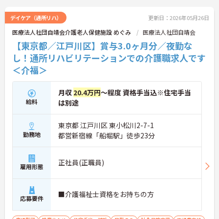
デイケア（通所リハ）
更新日：2026年05月26日
医療法人社団自靖会介護老人保健施設 めぐみ
医療法人社団自靖会
【東京都／江戸川区】賞与3.0ヶ月分／夜勤な
し！通所リハビリテーションでの介護職求人です
＜介福＞
月収
20.4万円
～程度 資格手当込※住宅手当
給料
は別途
東京都 江戸川区 東小松川2-7-1
勤務地
都営新宿線「船堀駅」徒歩23分
正社員(正職員)
雇用形態
■介護福祉士資格をお持ちの方
応募要件