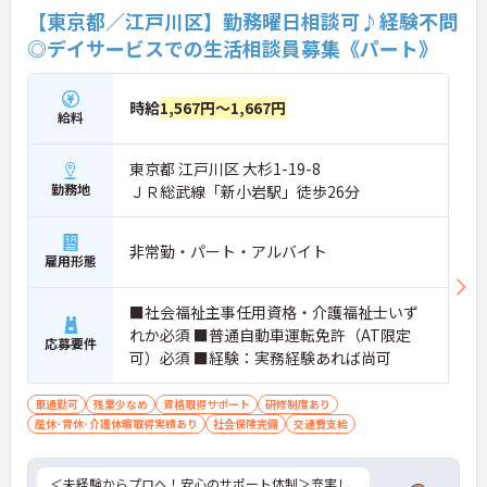
【東京都／江戸川区】勤務曜日相談可♪経験不問
◎デイサービスでの生活相談員募集《パート》
時給
1,567円～1,667円
給料
東京都 江戸川区 大杉1-19-8
勤務地
ＪＲ総武線「新小岩駅」徒歩26分
非常勤・パート・アルバイト
雇用形態
■社会福祉主事任用資格・介護福祉士いず
れか必須 ■普通自動車運転免許（AT限定
応募要件
可）必須 ■経験：実務経験あれば尚可
車通勤可
残業少なめ
資格取得サポート
研修制度あり
産休･育休･介護休暇取得実績あり
社会保険完備
交通費支給
＜未経験からプロへ！安心のサポート体制＞充実し