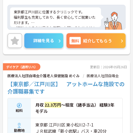
東京都江戸川区に位置するクリニックです。
福利厚生も充実しており、長く安心してご就業いた
だけます。
ご興味のある方は是非お気軽にお問い合わせくださ
い。
詳細を見る
無料
紹介してもらう
デイケア（通所リハ）
更新日：2026年05月26日
医療法人社団自靖会介護老人保健施設 めぐみ
医療法人社団自靖会
【東京都／江戸川区】 アットホームな施設での
介護職募集です
月収
22.3万円
～程度（諸手当込） 経験3年
給料
モデル
東京都 江戸川区 東小松川2-7-1
勤務地
ＪＲ総武線「新小岩駅」バス・車20分