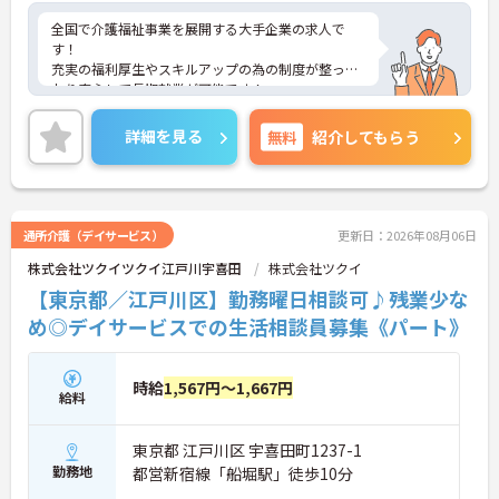
全国で介護福祉事業を展開する大手企業の求人で
す！
充実の福利厚生やスキルアップの為の制度が整って
おり安心して長期就業が可能です！
ご興味ある方には、面接のポイントなど、さらに詳
細をお話致しますのでお気軽にご相談ください。
詳細を見る
無料
紹介してもらう
通所介護（デイサービス）
更新日：2026年08月06日
株式会社ツクイツクイ江戸川宇喜田
株式会社ツクイ
【東京都／江戸川区】勤務曜日相談可♪残業少な
め◎デイサービスでの生活相談員募集《パート》
時給
1,567円～1,667円
給料
東京都 江戸川区 宇喜田町1237-1
勤務地
都営新宿線「船堀駅」徒歩10分