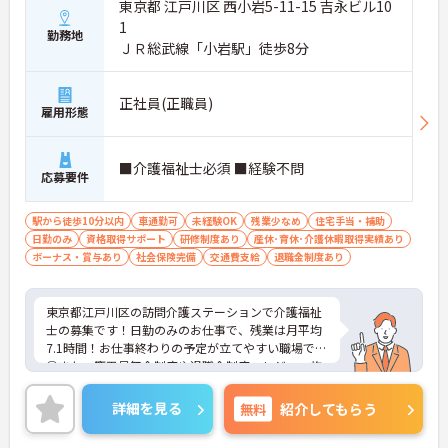
東京都 江戸川区 西小岩5-11-15 吉永ビル10
1
勤務地
ＪＲ総武線「小岩駅」徒歩8分
正社員(正職員)
雇用形態
■介護福祉士必須 ■経験不問
応募要件
駅から徒歩10分以内
車通勤可
未経験OK
残業少なめ
住宅手当・補助
日勤のみ
資格取得サポート
研修制度あり
産休･育休･介護休暇取得実績あり
ボーナス・賞与あり
社会保険完備
交通費支給
退職金制度あり
東京都江戸川区の訪問介護ステーションで介護福祉
士の募集です！日勤のみのお仕事で、残業は月平均
7.1時間！お仕事終わりの予定が立てやすい職場です
◎また、慶弔見舞金制度や退職金制度、レジャー施
設やホテル宿泊料の割引制度など福利厚生も充実！
安心して長く働きやすい環境が整っています♪ご興
詳細を見る
無料
紹介してもらう
味のある方は面接ポイントをお伝えしますので、お
気軽にご連絡ください！