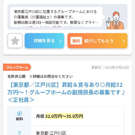
東京都江戸川区に位置するグループホームにおける
介護職員（介護福祉士）の募集です。
勤務日数は週3日～相談可能です。無理なくプライベ
ートを大切にしながらご勤務いただけます。
ご興味のある方には、面接対策ポイントなど、さら
に詳細をご案内しますのでお気軽にご相談くださ
詳細を見る
無料
紹介してもらう
い！
グループホーム
更新日：2026年07月10日
名称非公開 ※詳細はお問合せください
【東京都／江戸川区】昇給＆賞与あり◎月給32
万円～！グループホームの副施設長の募集です♪
＜正社員＞
月収
32.0万円～35.0万円
給料
東京都 江戸川区