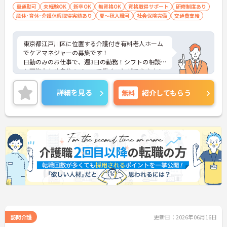
車通勤可
未経験OK
新卒OK
無資格OK
資格取得サポート
研修制度あり
産休･育休･介護休暇取得実績あり
夏～秋入職可
社会保険完備
交通費支給
東京都江戸川区に位置する介護付き有料老人ホーム
でケアマネジャーの募集です！
日勤のみのお仕事で、週3日の勤務！シフトの相談
も可能なため自分のペースで働くことができます！
自転車やマイカーでの通勤もOK！昇給制度があり、
頑張りが評価されてしっかりと還元されます。フォ
詳細を見る
無料
紹介してもらう
ロー体制もあり、経験に関わらず安心してスタート
できます。
こちらの求人にご興味がございましたら面接のポイ
ントもお伝えしますので是非ご応募お待ちしており
ます。
訪問介護
更新日：2026年06月16日