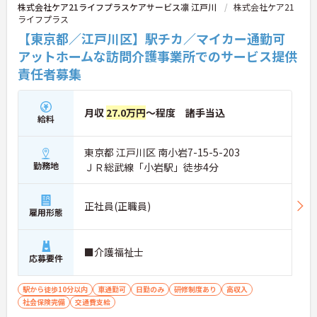
株式会社ケア21ライフプラスケアサービス凛 江戸川
株式会社ケア21
ライフプラス
【東京都／江戸川区】駅チカ／マイカー通勤可
アットホームな訪問介護事業所でのサービス提供
責任者募集
月収
27.0万円
～程度 諸手当込
給料
東京都 江戸川区 南小岩7-15-5-203
勤務地
ＪＲ総武線「小岩駅」徒歩4分
正社員(正職員)
雇用形態
■介護福祉士
応募要件
駅から徒歩10分以内
車通勤可
日勤のみ
研修制度あり
高収入
社会保険完備
交通費支給