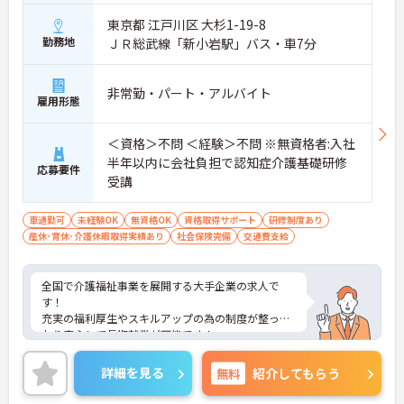
東京都 江戸川区 大杉1-19-8
勤務地
ＪＲ総武線「新小岩駅」バス・車7分
非常勤・パート・アルバイト
雇用形態
＜資格＞不問 ＜経験＞不問 ※無資格者:入社
半年以内に会社負担で認知症介護基礎研修
応募要件
受講
車通勤可
未経験OK
無資格OK
資格取得サポート
研修制度あり
産休･育休･介護休暇取得実績あり
社会保険完備
交通費支給
全国で介護福祉事業を展開する大手企業の求人で
す！
充実の福利厚生やスキルアップの為の制度が整って
おり安心して長期就業が可能です！
ご興味ある方には、面接のポイントなど、さらに詳
細をお話致しますのでお気軽にご相談ください。
詳細を見る
無料
紹介してもらう