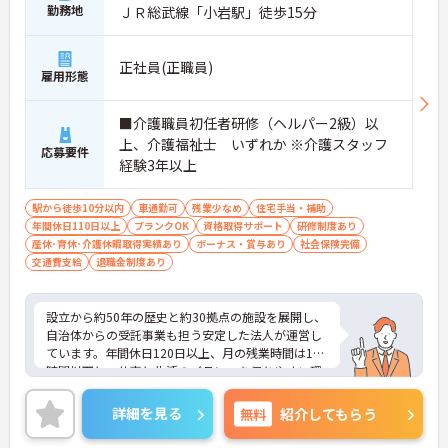
勤務地
ＪＲ総武線「小岩駅」徒歩15分
正社員(正職員)
雇用形態
■介護職員初任者研修（ヘルパー2級）以
上、介護福祉士 いずれか ※介護スタッフ
応募要件
経験3年以上
駅から徒歩10分以内
車通勤可
残業少なめ
住宅手当・補助
年間休日110日以上
ブランクOK
資格取得サポート
研修制度あり
産休･育休･介護休暇取得実績あり
ボーナス・賞与あり
社会保険完備
交通費支給
退職金制度あり
設立から約50年の歴史と約30拠点の施設を展開し、
自治体からの受託事業も担う安定した法人が運営し
ています。年間休日120日以上、月の残業時間は10
時間以下と、仕事と生活のバランスを保ちやすい環
境が整っています。賞与実績3.6ヶ月分に加え、住宅
手当や扶養手当など生活を支える各種手当も充実し
詳細を見る
無料
紹介してもらう
ています。現場では介護リフトの導入や電子記録シ
ステムを活用し体力的な負担を軽減する工夫を取り