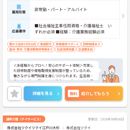
非常勤・パート・アルバイト
雇用形態
■社会福祉主事任用資格・介護福祉士 い
応募要件
ずれか必須 ■経験：介護業務経験必須
駅から徒歩10分以内
車通勤可
資格取得サポート
研修制度あり
産休･育休･介護休暇取得実績あり
社会保険完備
交通費支給
＜未経験からプロへ！安心のサポート体制＞充実し
た研修制度や資格取得支援制度が整っているため、
働きながら専門知識を身につけられます。生活相談
員はサービスの質の向上を担うキーパーソン！お客
様やご家族との関わりを通じて、自分自身の人間性
も磨いていけるやりがいのあるお仕事です。
詳細を見る
無料
紹介してもらう
＜夜勤なしでプライベートも充実！柔軟な働き方＞
勤務曜日は相談可能♪ライフスタイルに合わせた働
き方が可能です。産休・育休制度も整っており、長
く安心して働ける環境です。
通所介護（デイサービス）
更新日：2026年08月06日
株式会社ツクイツクイ江戸川大杉
株式会社ツクイ