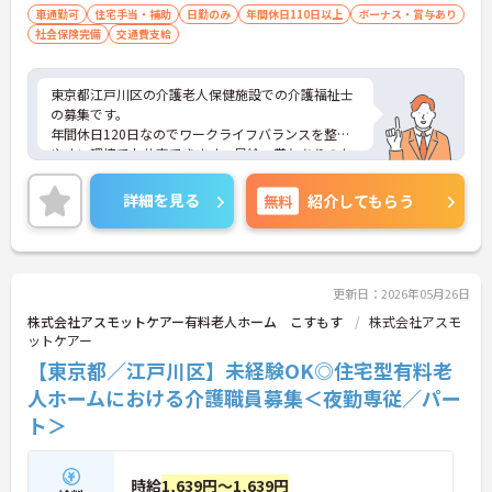
車通勤可
住宅手当・補助
日勤のみ
年間休日110日以上
ボーナス・賞与あり
社会保険完備
交通費支給
東京都江戸川区の介護老人保健施設での介護福祉士
の募集です。
年間休日120日なのでワークライフバランスを整え
やすい環境でお仕事できます。昇給・賞与ありのた
め、あなたの頑張りがしっかり評価されます。
ご興味のある方は、面接のポイントをお伝えします
詳細を見る
無料
紹介してもらう
のでお気軽にお問い合せください。
更新日：2026年05月26日
株式会社アスモットケアー有料老人ホーム こすもす
株式会社アスモ
ットケアー
【東京都／江戸川区】未経験OK◎住宅型有料老
人ホームにおける介護職員募集＜夜勤専従／パー
ト＞
時給
1,639円～1,639円