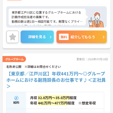
東京都江戸川区に位置するグループホームにおける
計画作成担当者の募集です。
勤務日数は週1日～相談可能です。無理なくプライベ
ートを大切にしながらご勤務いただけます。また、
福利厚生が充実しています。働きやすい環境が整っ
ており、安心して長くご勤務いただけます。
詳細を見る
無料
紹介してもらう
ご興味のある方には、面接対策ポイントなど、さら
に詳細をご案内しますのでお気軽にご相談くださ
い！
グループホーム
更新日：2026年07月10日
名称非公開 ※詳細はお問合せください
【東京都／江戸川区】年収441万円～◎グループ
ホームにおける副施設長のお仕事です♪＜正社員
＞
月収
32.0万円～35.0万円
程度
給料
年収
441万円～477万円
程度 ※想定年収