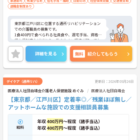
車通勤可
残業少なめ
住宅手当・補助
日勤のみ
社会保険完備
交通費支給
退職金制度あり
東京都江戸川区に位置する通所リハビリテーション
での介護職員の募集です。
1食400円で食べられる社員食や、週宅手当、資格取
得支援制度などがあり、働きやすい環境が整ってお
ります☆
ご興味のある方はお気軽にお問い合わせ下さい。
詳細を見る
無料
紹介してもらう
デイケア（通所リハ）
更新日：2026年05月26日
医療法人社団自靖会介護老人保健施設 めぐみ
医療法人社団自靖会
【東京都／江戸川区】定着率◎／残業ほぼ無し／
アットホームな施設での支援相談員募集
年収
400万円
～程度（諸手当込）
給料
年収
400万円
～程度（諸手当込）