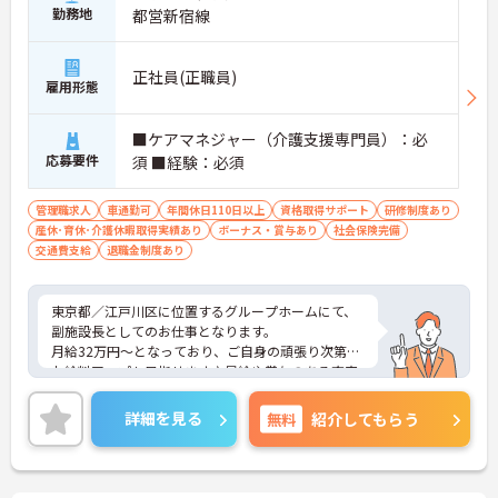
勤務地
都営新宿線
正社員(正職員)
雇用形態
■ケアマネジャー（介護支援専門員）：必
応募要件
須 ■経験：必須
管理職求人
車通勤可
年間休日110日以上
資格取得サポート
研修制度あり
産休･育休･介護休暇取得実績あり
ボーナス・賞与あり
社会保険完備
交通費支給
退職金制度あり
東京都／江戸川区に位置するグループホームにて、
副施設長としてのお仕事となります。
月給32万円～となっており、ご自身の頑張り次第で
お給料アップも目指せます♪昇給や賞与のある充実
した待遇で、とてもやりがいのある環境となってお
ります！
詳細を見る
無料
紹介してもらう
ご興味ある方は面接ポイントをお伝えしますので、
お気軽にお問い合わせください♪