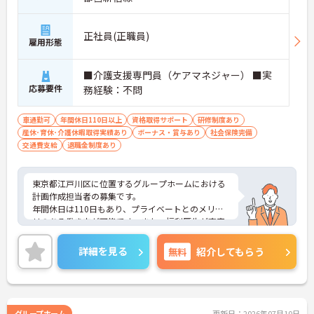
正社員(正職員)
雇用形態
■介護支援専門員（ケアマネジャー） ■実
応募要件
務経験：不問
車通勤可
年間休日110日以上
資格取得サポート
研修制度あり
産休･育休･介護休暇取得実績あり
ボーナス・賞与あり
社会保険完備
交通費支給
退職金制度あり
東京都江戸川区に位置するグループホームにおける
計画作成担当者の募集です。
年間休日は110日もあり、プライベートとのメリハ
リのある働き方が可能です。また、福利厚生が充実
しています。働きやすい環境が整っており、安心し
てご勤務いただけます。
詳細を見る
無料
紹介してもらう
ご興味のある方には、面接対策ポイントなど、さら
に詳細をご案内しますのでお気軽にご相談くださ
い！
グループホーム
更新日：2026年07月10日