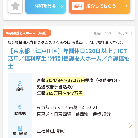
支給されます。また、首都圏にある同系列の病院を
詳細を見る
無料
紹介してもらう
受診した際は医療費減免制度が利用できます◎この
ように母体が安定しているからならではの充実した
福利厚生が魅力です。ご興味のある方には面接のポ
イントや求人情報の詳細などをお話させていただき
ますのでお気軽にお問い合わせくださいませ。
特別養護老人ホーム（特養）
更新日：2026年08月04日
社会福祉法人春和会タムスさくらの杜 南葛西
社会福祉法人春和会
【東京都／江戸川区】年間休日120日以上♪ICT
活用／福利厚生◎特別養護老人ホーム／介護福祉
士
月収
30.4万円～37.3万円
程度（夜勤4回分・
処遇改善手当込み）
給料
年収
365万円～447万円
東京都 江戸川区 南葛西3-10-21
勤務地
東京メトロ東西線「葛西駅」徒歩20分
正社員(正職員)
雇用形態