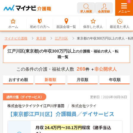
0
0
求人検索
会員登録
メニュー
ホーム
初めての方へ
面談会場一覧
保存した求人
最近見た求人
マイナビ介護職
東京都
江戸川区
東京都の年収300万円以上の求人・転
江戸川区(東京都)の年収300万円以上
の介護職・福祉の求人・転
職一覧
269
この条件の介護・福祉求人数
非公開求人
件 ＋
おすすめ順
新着順
月収順
年収順
通所介護（デイサービス）
更新日：2026年08月06日
株式会社ツクイツクイ江戸川宇喜田
株式会社ツクイ
【東京都江戸川区】介護職員／デイサービス
月収
24.4万円～30.1万円
程度（諸手当込