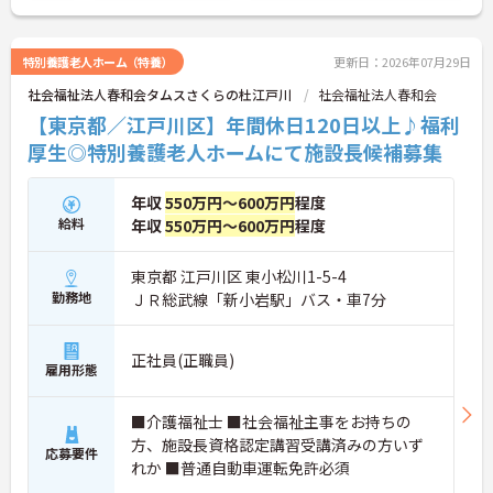
特別養護老人ホーム（特養）
更新日：2026年07月29日
社会福祉法人春和会タムスさくらの杜江戸川
社会福祉法人春和会
【東京都／江戸川区】年間休日120日以上♪福利
厚生◎特別養護老人ホームにて施設長候補募集
年収
550万円～600万円
程度
給料
年収
550万円～600万円
程度
東京都 江戸川区 東小松川1-5-4
勤務地
ＪＲ総武線「新小岩駅」バス・車7分
正社員(正職員)
雇用形態
■介護福祉士 ■社会福祉主事をお持ちの
方、施設長資格認定講習受講済みの方いず
応募要件
れか ■普通自動車運転免許必須