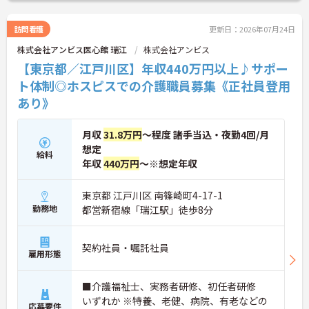
ださい。
訪問看護
更新日：2026年07月24日
株式会社アンビス医心館 瑞江
株式会社アンビス
【東京都／江戸川区】年収440万円以上♪サポー
ト体制◎ホスピスでの介護職員募集《正社員登用
あり》
月収
31.8万円
～程度 諸手当込・夜勤4回/月
想定
給料
年収
440万円
～※想定年収
東京都 江戸川区 南篠崎町4-17-1
勤務地
都営新宿線「瑞江駅」徒歩8分
契約社員・嘱託社員
雇用形態
■介護福祉士、実務者研修、初任者研修
いずれか ※特養、老健、病院、有老などの
応募要件