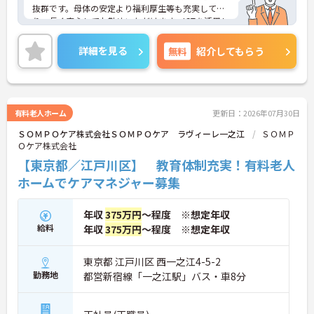
抜群です。母体の安定より福利厚生等も充実してお
り、長く安心してお勤めいただけます。ICTを活用し
た職員の負担軽減や、最先端の調理システムを導入
しており、働きやすい環境が整っています。
詳細を見る
無料
紹介してもらう
ご興味のある方には、面接対策ポイントなど、さら
に詳細をお話しいたしますので、お気軽にご相談く
ださい。
有料老人ホーム
更新日：2026年07月30日
ＳＯＭＰＯケア株式会社ＳＯＭＰＯケア ラヴィーレ一之江
ＳＯＭＰ
Ｏケア株式会社
【東京都／江戸川区】 教育体制充実！有料老人
ホームでケアマネジャー募集
年収
375万円
～程度 ※想定年収
給料
年収
375万円
～程度 ※想定年収
東京都 江戸川区 西一之江4-5-2
勤務地
都営新宿線「一之江駅」バス・車8分