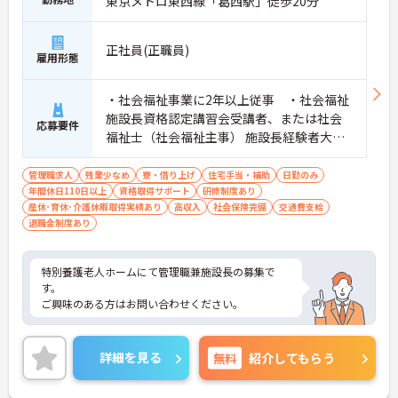
東京メトロ東西線「葛西駅」徒歩20分
正社員(正職員)
雇用形態
・社会福祉事業に2年以上従事 ・社会福祉
施設長資格認定講習会受講者、または社会
応募要件
福祉士（社会福祉主事） 施設長経験者大歓
迎！同職種経験者の方優遇！ 普通自動車運
転免許必須
管理職求人
残業少なめ
寮・借り上げ
住宅手当・補助
日勤のみ
年間休日110日以上
資格取得サポート
研修制度あり
産休･育休･介護休暇取得実績あり
高収入
社会保険完備
交通費支給
退職金制度あり
特別養護老人ホームにて管理職兼施設長の募集で
す。
ご興味のある方はお問い合わせください。
詳細を見る
無料
紹介してもらう