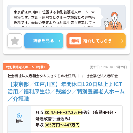
東京都江戸川区に位置する特別養護老人ホームでの
募集です。本部・病院などグループ施設との連携も
抜群です。母体の安定より福利厚生等も充実してお
り、長く安心してお勤めいただけます。ICTを活用し
た職員の負担軽減や、最先端の調理システムを導入
しており、働きやすい環境が整っています。
詳細を見る
無料
紹介してもらう
ご興味のある方には、面接対策ポイントなど、さら
に詳細をお話しいたしますので、お気軽にご相談く
ださい。
特別養護老人ホーム（特養）
更新日：2026年07月29日
社会福祉法人春和会タムスさくらの杜江戸川
社会福祉法人春和会
【東京都／江戸川区】年間休日120日以上♪ICT
活用／福利厚生◎／残業少／特別養護老人ホーム
／介護職
月収
30.4万円～37.3万円
程度（夜勤4回分・
処遇改善手当込み）
給料
年収
365万円～447万円