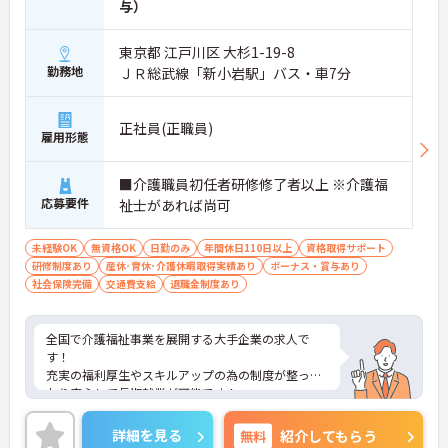
与）
東京都 江戸川区 大杉1-19-8
勤務地
ＪＲ総武線「新小岩駅」バス・車7分
正社員(正職員)
雇用形態
■介護職員初任者研修修了者以上 ※介護福
応募要件
祉士があれば尚可
未経験OK
無資格OK
日勤のみ
年間休日110日以上
資格取得サポート
研修制度あり
産休･育休･介護休暇取得実績あり
ボーナス・賞与あり
社会保険完備
交通費支給
退職金制度あり
全国で介護福祉事業を展開する大手企業の求人で
す！
充実の福利厚生やスキルアップの為の制度が整って
おり安心して長期就業が可能です！
ご興味ある方には、面接のポイントなど、さらに詳
細をお話致しますのでお気軽にご相談ください。
詳細を見る
無料
紹介してもらう