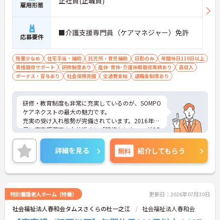
正社員(正職員)
雇用形態
■介護支援専門員（ケアマネジャー）免許
応募要件
残業少なめ
住宅手当・補助
託児所・育児補助
日勤のみ
年間休日110日以上
資格取得サポート
研修制度あり
産休･育休･介護休暇取得実績あり
高収入
ボーナス・賞与あり
社会保険完備
交通費支給
退職金制度あり
研修・教育制度も非常に充実しているのが、SOMPO
ケアネクストの最大の魅力です。
充実の受け入れ態勢が完備されています。2016年4
月に東京都港区の本社近くに「研修センター」がOP
EN！模擬施設となっており、全職種共通でリアルな
研修が受けられます。このような取り組みも業界で
詳細を見る
無料
紹介してもらう
は非常にめずらしいものとなっており、社員思いの
環境がしっかりと完備されている企業ですので、長
く働くにはオススメの環境です。
特別養護老人ホーム（特養）
更新日：2026年07月30日
社会福祉法人春和会タムスさくらの杜一之江
社会福祉法人春和会