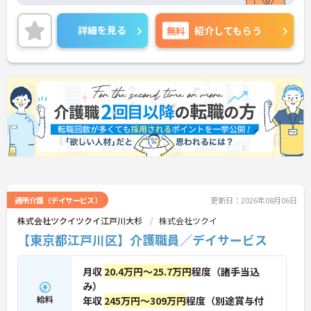
おり安心して長期就業が可能です！
ご興味ある方には、面接のポイントなど、さらに詳
細をお話致しますのでお気軽にご相談ください。
詳細を見る
無料
紹介してもらう
通所介護（デイサービス）
更新日：2026年08月06日
株式会社ツクイツクイ江戸川大杉
株式会社ツクイ
【東京都江戸川区】介護職員／デイサービス
月収
20.4万円～25.7万円
程度（諸手当込
み）
給料
年収
245万円～309万円
程度（別途賞与付