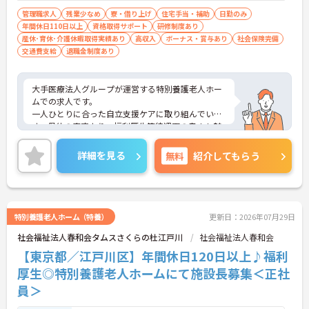
管理職求人
残業少なめ
寮・借り上げ
住宅手当・補助
日勤のみ
年間休日110日以上
資格取得サポート
研修制度あり
産休･育休･介護休暇取得実績あり
高収入
ボーナス・賞与あり
社会保険完備
交通費支給
退職金制度あり
大手医療法人グループが運営する特別養護老人ホー
ムでの求人です。
一人ひとりに合った自立支援ケアに取り組んでいま
す。母体の安定より、福利厚生等待遇面の良さも魅
力♪
ご興味のある方はお気軽にお問い合わせ下さい。
詳細を見る
無料
紹介してもらう
特別養護老人ホーム（特養）
更新日：2026年07月29日
社会福祉法人春和会タムスさくらの杜江戸川
社会福祉法人春和会
【東京都／江戸川区】年間休日120日以上♪福利
厚生◎特別養護老人ホームにて施設長募集＜正社
員＞