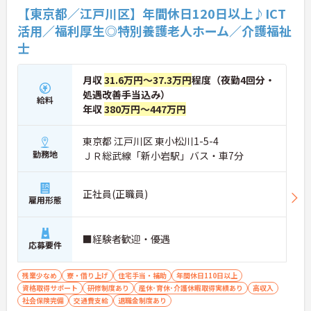
【東京都／江戸川区】年間休日120日以上♪ICT
活用／福利厚生◎特別養護老人ホーム／介護福祉
士
月収
31.6万円～37.3万円
程度（夜勤4回分・
処遇改善手当込み）
給料
年収
380万円～447万円
東京都 江戸川区 東小松川1-5-4
勤務地
ＪＲ総武線「新小岩駅」バス・車7分
正社員(正職員)
雇用形態
■経験者歓迎・優遇
応募要件
残業少なめ
寮・借り上げ
住宅手当・補助
年間休日110日以上
資格取得サポート
研修制度あり
産休･育休･介護休暇取得実績あり
高収入
社会保険完備
交通費支給
退職金制度あり