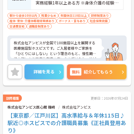
実務経験1年以上ある方 ※身体介護の経験年
以上ある方、機械浴の使用の経験のある方
歓迎
駅から徒歩10分以内
残業少なめ
年間休日110日以上
研修制度あり
産休･育休･介護休暇取得実績あり
ボーナス・賞与あり
社会保険完備
交通費支給
退職金制度あり
株式会社アンビスが全国で100施設以上を展開する
医療施設型ホスピスです。ご入居者様やご家族を
「ひとりにはしない」という理念のもと、慢性期や
終末期にあり医療依存度の高い方を受け入れ、地域
医療を支える社会的意義の高い事業を推進していま
す。現場には看護師が24時間常駐しています。急変
詳細を見る
無料
紹介してもらう
時の対応や医療行為は看護師が担当するため、初任
者研修や実務者研修の方も食事介助や入浴介助など
の生活を支えるケアに専念できる環境です。多職種
で情報を共有し、一人で判断を抱え込まないチーム
連携の体制がしっかりと整っています。働き方の面
訪問看護
更新日：2026年07月24日
では、夜勤明けの翌日が原則として公休となるほ
株式会社アンビス医心館 篠崎
株式会社アンビス
か、月平均の残業時間も5時間から7時間程度とかな
り少なめです。常勤スタッフの比率が90パーセント
【東京都／江戸川区】高水準給与＆年休115日♪
を超えているため急な勤務変更が発生しにくく、あ
駅近◎ホスピスでの介護職員募集《正社員登用あ
らかじめ決められた訪問予定表に沿って規則正しく
り》
働けます。入職後は現場スタッフによるお一人おひ