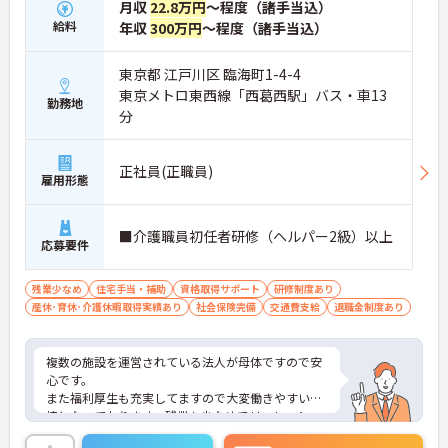
月収
22.8万円
～程度（諸手当込）
給料
年収
300万円
～程度（諸手当込）
東京都 江戸川区 臨海町1-4-4
東京メトロ東西線「西葛西駅」バス・車13
勤務地
分
正社員(正職員)
雇用形態
■介護職員初任者研修（ヘルパー2級）以上
応募要件
残業少なめ
住宅手当・補助
資格取得サポート
研修制度あり
産休･育休･介護休暇取得実績あり
社会保険完備
交通費支給
退職金制度あり
複数の施設を運営されている法人が母体ですので安
心です。
また福利厚生も充実してますので大変働きやすい環
境となっております。残業も少なめでリフレッシュ
休暇もございます。