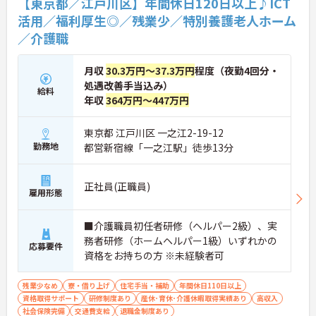
【東京都／江戸川区】年間休日120日以上♪ICT
活用／福利厚生◎／残業少／特別養護老人ホーム
／介護職
月収
30.3万円～37.3万円
程度（夜勤4回分・
処遇改善手当込み）
給料
年収
364万円～447万円
東京都 江戸川区 一之江2-19-12
勤務地
都営新宿線「一之江駅」徒歩13分
正社員(正職員)
雇用形態
■介護職員初任者研修（ヘルパー2級）、実
務者研修（ホームヘルパー1級）いずれかの
応募要件
資格をお持ちの方 ※未経験者可
残業少なめ
寮・借り上げ
住宅手当・補助
年間休日110日以上
資格取得サポート
研修制度あり
産休･育休･介護休暇取得実績あり
高収入
社会保険完備
交通費支給
退職金制度あり