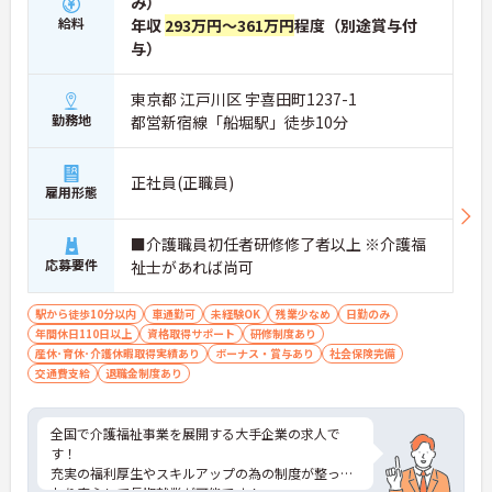
み）
給料
年収
293万円～361万円
程度（別途賞与付
与）
東京都 江戸川区 宇喜田町1237-1
勤務地
都営新宿線「船堀駅」徒歩10分
正社員(正職員)
雇用形態
■介護職員初任者研修修了者以上 ※介護福
応募要件
祉士があれば尚可
駅から徒歩10分以内
車通勤可
未経験OK
残業少なめ
日勤のみ
年間休日110日以上
資格取得サポート
研修制度あり
産休･育休･介護休暇取得実績あり
ボーナス・賞与あり
社会保険完備
交通費支給
退職金制度あり
全国で介護福祉事業を展開する大手企業の求人で
す！
充実の福利厚生やスキルアップの為の制度が整って