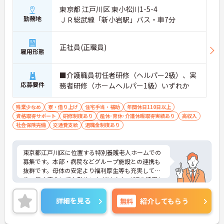
東京都 江戸川区 東小松川1-5-4
勤務地
ＪＲ総武線「新小岩駅」バス・車7分
正社員(正職員)
雇用形態
■介護職員初任者研修（ヘルパー2級）、実
応募要件
務者研修（ホームヘルパー1級）いずれか
残業少なめ
寮・借り上げ
住宅手当・補助
年間休日110日以上
資格取得サポート
研修制度あり
産休･育休･介護休暇取得実績あり
高収入
社会保険完備
交通費支給
退職金制度あり
東京都江戸川区に位置する特別養護老人ホームでの
募集です。本部・病院などグループ施設との連携も
抜群です。母体の安定より福利厚生等も充実してお
り、長く安心してお勤めいただけます。ICTを活用し
た職員の負担軽減や、最先端の調理システムを導入
しており、働きやすい環境が整っています。
詳細を見る
無料
紹介してもらう
ご興味のある方には、面接対策ポイントなど、さら
に詳細をお話しいたしますので、お気軽にご相談く