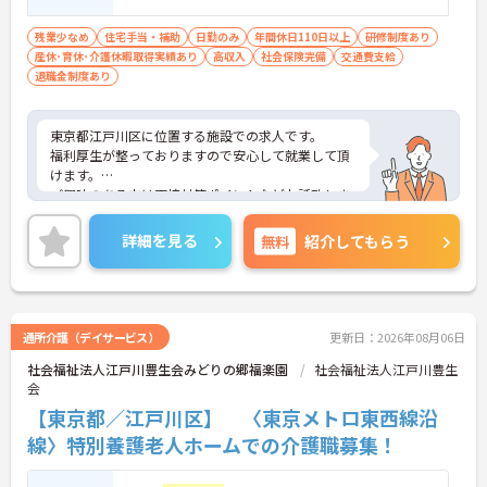
残業少なめ
住宅手当・補助
日勤のみ
年間休日110日以上
研修制度あり
産休･育休･介護休暇取得実績あり
高収入
社会保険完備
交通費支給
退職金制度あり
東京都江戸川区に位置する施設での求人です。
福利厚生が整っておりますので安心して就業して頂
けます。
ご興味のある方は面接対策ポイントなどお話致しま
すのでお気軽にお問い合わせください。
詳細を見る
無料
紹介してもらう
通所介護（デイサービス）
更新日：2026年08月06日
社会福祉法人江戸川豊生会みどりの郷福楽園
社会福祉法人江戸川豊生
会
【東京都／江戸川区】 〈東京メトロ東西線沿
線〉特別養護老人ホームでの介護職募集！