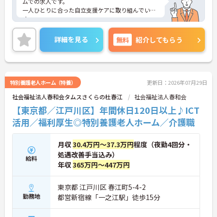
ムでの求人です。
一人ひとりに合った自立支援ケアに取り組んでいま
す。
母体の安定感からお休みを取得しやすく、有給休暇
の消化率も高いのでプライベートの時間も大切にし
詳細を見る
無料
紹介してもらう
て頂きながら業務にあたることができます。ご興味
のある方はお気軽にお問い合わせ下さいませ。
特別養護老人ホーム（特養）
更新日：2026年07月29日
社会福祉法人春和会タムスさくらの杜春江
社会福祉法人春和会
【東京都／江戸川区】年間休日120日以上♪ICT
活用／福利厚生◎特別養護老人ホーム／介護職
月収
30.4万円～37.3万円
程度（夜勤4回分・
処遇改善手当込み）
給料
年収
365万円～447万円
東京都 江戸川区 春江町5-4-2
勤務地
都営新宿線「一之江駅」徒歩15分