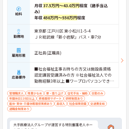
月収
37.5万円～43.0万円
程度（諸手当込
み）
給料
年収
450万円～550万円
程度
東京都 江戸川区 東小松川1-5-4
勤務地
ＪＲ総武線「新小岩駅」バス・車7分
正社員(正職員)
雇用形態
■社会福祉主事お持ちの方又は施設長資格
認定講習受講済みの方 ※社会福祉法人での
応募要件
勤務経験3年以上 ■ワープロパソコンできる
方
管理職求人
残業少なめ
寮・借り上げ
住宅手当・補助
日勤のみ
年間休日110日以上
資格取得サポート
研修制度あり
産休･育休･介護休暇取得実績あり
高収入
社会保険完備
交通費支給
退職金制度あり
大手医療法人グループが運営する特別養護老人ホー