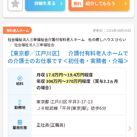
ご興味のあるかたには面接対策ポイントなどさらに
詳細を見る
無料
紹介してもらう
詳細をお話いたしますので、お気軽にご相談くださ
い。
有料老人ホーム
更新日：2026年08月06日
社会福祉法人三幸福祉会介護付有料老人ホーム 杜の癒しハウス ひらい
社会福祉法人三幸福祉会
【東京都／江戸川区】 介護付有料老人ホームで
の介護士のお仕事です＜初任者・実務者・介福＞
月収
17.8万円～19.4万円
程度
年収
306万円～370万円
程度（賞与3.2ヵ月
給料
の場合）
東京都 江戸川区 平井3-17-13
勤務地
ＪＲ総武線「平井(東京)駅」徒歩6分
正社員(正職員)
雇用形態