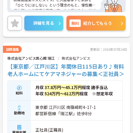
長期的な就業が可能です
「ひとりにはしない」という理念のもと、慢性期や
＜評価制度でキャリアアップ＞
終末期にあり医療依存度の高い方を受け入れ、地域
・介護福祉士や初任者研修などの資格や実務経験、
医療を支える社会的意義の高い事業を推進していま
夜勤回数がしっかりと給与に反映されるためモチベ
す。現場には看護師が24時間常駐しています。急変
ーションを維持できます
詳細を見る
無料
紹介してもらう
時の対応や医療行為は看護師が担当するため、初任
・年次を問わずリーダーや主任などのマネジメント
者研修や実務者研修の方も食事介助や入浴介助など
職へ昇格する事例も多数あり、腰を据えて長期的な
の生活を支えるケアに専念できる環境です。多職種
キャリア形成が可能です
で情報を共有し、一人で判断を抱え込まないチーム
連携の体制がしっかりと整っています。働き方の面
訪問看護
更新日：2026年07月24日
では、夜勤明けの翌日が原則として公休となるほ
株式会社アンビス医心館 瑞江
株式会社アンビス
か、月平均の残業時間も5時間から7時間程度とかな
り少なめです。常勤スタッフの比率が90パーセント
【東京都／江戸川区】年間休日115日あり♪有料
を超えているため急な勤務変更が発生しにくく、あ
老人ホームにてケアマネジャーの募集＜正社員＞
らかじめ決められた訪問予定表に沿って規則正しく
働けます。入職後は現場スタッフによるお一人おひ
とりに合わせた個別のOJT研修が実施されます。eラ
月収
37.8万円～45.1万円
程度 諸手当込
ーニングも導入されており、多職種と連携しながら
給料
年収
524万円～612万円
程度 ※想定年収
専門性を着実に深めていける環境が用意されていま
す。
東京都 江戸川区 南篠崎町4-17-1
★おすすめPOINT★
勤務地
都営新宿線「瑞江駅」徒歩8分
＜個別ＯＪＴとチーム連携で着実に成長！＞
・入職後はお一人おひとりの習熟度に合わせた個別
のＯＪＴ研修を実施し、ｅラーニングを用いた学習
正社員(正職員)
雇用形態