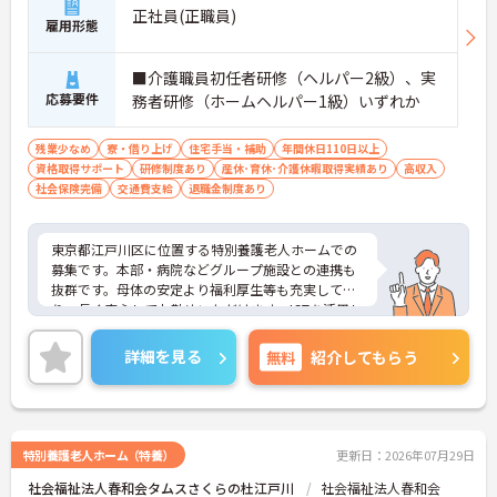
正社員(正職員)
雇用形態
■介護職員初任者研修（ヘルパー2級）、実
応募要件
務者研修（ホームヘルパー1級）いずれか
残業少なめ
寮・借り上げ
住宅手当・補助
年間休日110日以上
資格取得サポート
研修制度あり
産休･育休･介護休暇取得実績あり
高収入
社会保険完備
交通費支給
退職金制度あり
東京都江戸川区に位置する特別養護老人ホームでの
募集です。本部・病院などグループ施設との連携も
抜群です。母体の安定より福利厚生等も充実してお
り、長く安心してお勤めいただけます。ICTを活用し
た職員の負担軽減や、最先端の調理システムを導入
しており、働きやすい環境が整っています。
詳細を見る
無料
紹介してもらう
ご興味のある方には、面接対策ポイントなど、さら
に詳細をお話しいたしますので、お気軽にご相談く
ださい。
特別養護老人ホーム（特養）
更新日：2026年07月29日
社会福祉法人春和会タムスさくらの杜江戸川
社会福祉法人春和会