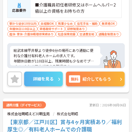
■介護職員初任者研修又はホームヘルパー2
応募要件
級以上の資格をお持ちの方
駅から徒歩10分以内
未経験OK
残業少なめ
住宅手当・補助
無資格OK
年間休日110日以上
資格取得サポート
研修制度あり
産休･育休･介護休暇取得実績あり
社会保険完備
交通費支給
退職金制度あり
総武本線平井駅より徒歩6分の場所にあり通勤に便
利な介護付有料老人ホームの求人です。
年間休日数が110日以上、残業時間も少なめでプラ
イベートとの両立ができる職場です。
東京都内に複数の施設を運営する企業ですので、長
期での就業も安心！！
詳細を見る
無料
紹介してもらう
ご興味ある方には、面接のポイントなど、さらに詳
細をお話致しますのでお気軽にご相談ください。
通所介護（デイサービス）
更新日：2026年08月06日
株式会社明昭えど川明生苑
株式会社明昭
【東京都／江戸川区】賞与4ヶ月実積あり／福利
厚生◎／有料老人ホームでの介護職