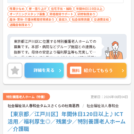
残業少なめ
寮・借り上げ
住宅手当・補助
年間休日110日以上
オープニングスタッフ募集
資格取得サポート
研修制度あり
産休･育休･介護休暇取得実績あり
高収入
社会保険完備
交通費支給
退職金制度あり
東京都江戸川区に位置する特別養護老人ホームでの
募集です。本部・病院などグループ施設との連携も
抜群です。母体の安定より福利厚生等も充実してお
り、長く安心してお勤めいただけます。ICTを活用し
た職員の負担軽減や、最先端の調理システムを導入
しており、働きやすい環境が整っています。
詳細を見る
無料
紹介してもらう
ご興味のある方には、面接対策ポイントなど、さら
に詳細をお話しいたしますので、お気軽にご相談く
ださい。
特別養護老人ホーム（特養）
更新日：2026年08月04日
社会福祉法人春和会タムスさくらの杜南葛西
社会福祉法人春和会
【東京都／江戸川区】年間休日120日以上♪ICT
活用／福利厚生◎／残業少／特別養護老人ホーム
／介護職