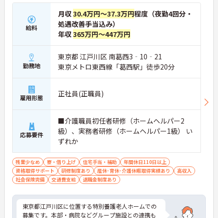
月収
30.4万円～37.3万円
程度（夜勤4回分・
処遇改善手当込み）
給料
年収
365万円～447万円
東京都 江戸川区 南葛西3‐10‐21
勤務地
東京メトロ東西線「葛西駅」徒歩20分
正社員(正職員)
雇用形態
■介護職員初任者研修（ホームヘルパー2
級）、実務者研修（ホームヘルパー1級） い
応募要件
ずれか
残業少なめ
寮・借り上げ
住宅手当・補助
年間休日110日以上
資格取得サポート
研修制度あり
産休･育休･介護休暇取得実績あり
高収入
社会保険完備
交通費支給
退職金制度あり
東京都江戸川区に位置する特別養護老人ホームでの
募集です。本部・病院などグループ施設との連携も