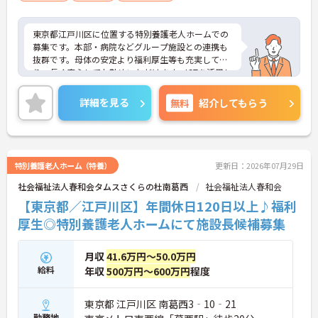
東京都江戸川区に位置する特別養護老人ホームでの
募集です。本部・病院などグループ施設との連携も
抜群です。母体の安定より福利厚生等も充実してお
り、長く安心してお勤めいただけます。ICTを活用し
た職員の負担軽減や、最先端の調理システムを導入
しており、働きやすい環境が整っています。
詳細を見る
無料
紹介してもらう
ご興味のある方には、面接対策ポイントなど、さら
に詳細をお話しいたしますので、お気軽にご相談く
ださい。
特別養護老人ホーム（特養）
更新日：2026年07月29日
社会福祉法人春和会タムスさくらの杜南葛西
社会福祉法人春和会
【東京都／江戸川区】年間休日120日以上♪福利
厚生◎特別養護老人ホームにて施設長候補募集
月収
41.6万円～50.0万円
給料
年収
500万円～600万円
程度
東京都 江戸川区 南葛西3‐10‐21
勤務地