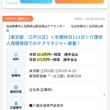
デイケア（通所リハ）
更新日：2026年08月06日
社会医療法人社団森山医会森山ケアセンター
社会医療法人社団森山医
会
【東京都／江戸川区】＜年間休日113日＞介護老
人保健施設でのケアマネジャー募集！
月収
23.0万円
～程度 諸手当込
給料
年収
371万円
～程度 諸手当込
東京都 江戸川区 江戸川5-4-23
勤務地
都営新宿線「一之江駅」徒歩15分
正社員(正職員)
雇用形態
■介護支援専門員免許
応募要件