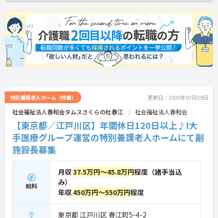
特別養護老人ホーム（特養）
更新日：2026年07月29日
社会福祉法人春和会タムスさくらの杜春江
社会福祉法人春和会
【東京都／江戸川区】年間休日120日以上♪I大
手医療グループ運営の特別養護老人ホームにて副
施設長募集
月収
37.5万円～45.8万円
程度（諸手当込
み）
給料
年収
450万円～550万円
程度
東京都 江戸川区 春江町5-4-2