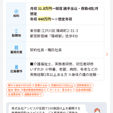
とりに合わせた個別のOJT研修が実施されます。eラ
ーニングも導入されており、多職種と連携しながら
月収
31.8万円
～程度 諸手当込・夜勤4回/月
専門性を着実に深めていける環境が用意されていま
想定
す。
給料
年収
440万円
～※想定年収
★おすすめPOINT★
＜個別ＯＪＴとチーム連携で着実に成長！＞
東京都 江戸川区 篠崎町2-31-3
・入職後はお一人おひとりの習熟度に合わせた個別
勤務地
都営新宿線「篠崎駅」徒歩4分
のＯＪＴ研修を実施し、ｅラーニングを用いた学習
の機会も提供されます
・施設内には看護師が24時間常駐しており、急変時
契約社員・嘱託社員
の対応や専門的な医療処置は看護師が担当するため
雇用形態
負担が減ります
・介護スタッフと看護スタッフの比率が1対1で相談
■介護福祉士、実務者研修、初任者研修
しやすく、初任者研修や実務者研修からでも着実に
専門性を高められます
いずれか ※特養、老健、病院、有老などの
応募要件
＜残業月7時間以下で身体の負担を軽減！＞
実務経験1年以上ある方 ※身体介護の経験年
・常勤で働くスタッフの比率が90パーセント以上と
以上ある方、機械浴の使用の経験のある方
高く、急なシフト変更や無理な長時間勤務が発生し
歓迎
駅から徒歩10分以内
残業少なめ
年間休日110日以上
研修制度あり
にくい人員体制です
産休･育休･介護休暇取得実績あり
ボーナス・賞与あり
社会保険完備
・訪問スケジュールに沿って施設内でのケアを行う
交通費支給
退職金制度あり
ため、月平均の残業時間は5時間から7時間程度とか
なり少なめに抑えられます
・夜勤明けの翌日は原則としてお休みとなるシフト
株式会社アンビスが全国で100施設以上を展開する
編成が組まれており、しっかりと休息を取りながら
医療施設型ホスピスです。ご入居者様やご家族を