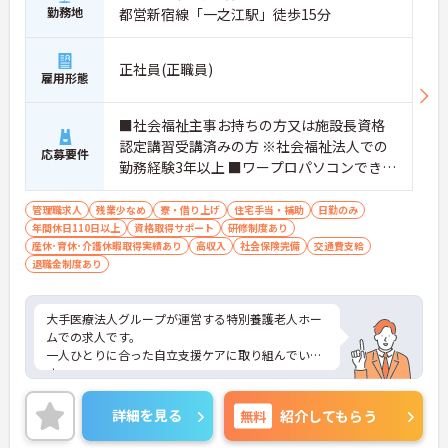
勤務地
都営新宿線「一之江駅」徒歩15分
正社員(正職員)
雇用形態
■社会福祉主事お持ちの方又は施設長資格
認定講習受講済みの方 ※社会福祉法人での
応募要件
勤務経験3年以上 ■ワープロパソコンできる
方
管理職求人
残業少なめ
寮・借り上げ
住宅手当・補助
日勤のみ
年間休日110日以上
資格取得サポート
研修制度あり
産休･育休･介護休暇取得実績あり
高収入
社会保険完備
交通費支給
退職金制度あり
大手医療法人グループが運営する特別養護老人ホー
ムでの求人です。
一人ひとりに合った自立支援ケアに取り組んでいま
す。
母体の安定感からお休みを取得しやすく、有給休暇
の消化率も高いのでプライベートの時間も大切にし
詳細を見る
無料
紹介してもらう
て頂きながら業務にあたることができます。ご興味
のある方はお気軽にお問い合わせ下さいませ。