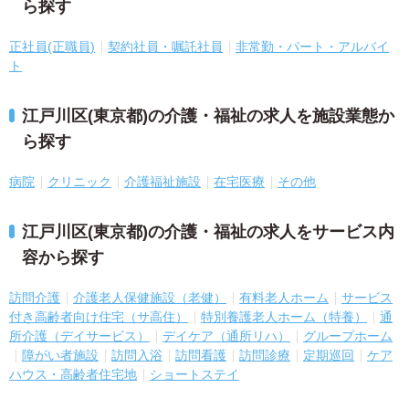
ら探す
正社員(正職員)
契約社員・嘱託社員
非常勤・パート・アルバイ
ト
江戸川区(東京都)の介護・福祉の求人を施設業態か
ら探す
病院
クリニック
介護福祉施設
在宅医療
その他
江戸川区(東京都)の介護・福祉の求人をサービス内
容から探す
訪問介護
介護老人保健施設（老健）
有料老人ホーム
サービス
付き高齢者向け住宅（サ高住）
特別養護老人ホーム（特養）
通
所介護（デイサービス）
デイケア（通所リハ）
グループホーム
障がい者施設
訪問入浴
訪問看護
訪問診療
定期巡回
ケア
ハウス・高齢者住宅地
ショートステイ