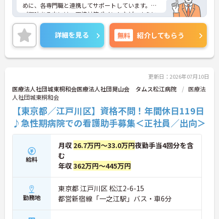
めに、各専門職と連携してサポートしています。
ご興味ある方には、面接対策ポイントなど、さらに
詳細をお話しいたしますのでお気軽にご相談くださ
い！
詳細を見る
無料
紹介してもらう
更新日：2026年07月10日
医療法人社団城東桐和会医療法人社団晃山会 タムス松江病院
医療法
人社団城東桐和会
【東京都／江戸川区】資格不問！年間休日119日
♪急性期病院での看護助手募集＜正社員／出向＞
月収
26.7万円～33.0万円
夜勤手当4回分を含
む
給料
年収
362万円～445万円
東京都 江戸川区 松江2-6-15
勤務地
都営新宿線「一之江駅」バス・車6分