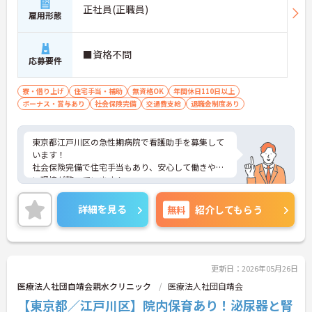
正社員(正職員)
雇用形態
■資格不問
応募要件
寮・借り上げ
住宅手当・補助
無資格OK
年間休日110日以上
ボーナス・賞与あり
社会保険完備
交通費支給
退職金制度あり
東京都江戸川区の急性期病院で看護助手を募集して
います！
社会保険完備で住宅手当もあり、安心して働きやす
い環境が整っています！
年間休日も119日と充実しており、仕事とプライベ
ートの両立がしやすい職場です◎
詳細を見る
無料
紹介してもらう
ご興味のある方は、面接のポイントをお伝えします
のでご連絡ください！
更新日：2026年05月26日
医療法人社団自靖会親水クリニック
医療法人社団自靖会
【東京都／江戸川区】院内保育あり！泌尿器と腎