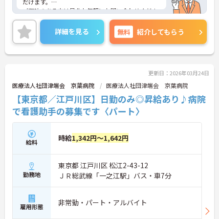
だけます。
ご興味のある方は是非お気軽にお問い合わせくださ
い。
詳細を見る
無料
紹介してもらう
更新日：2026年03月24日
医療法人社団津端会 京葉病院
医療法人社団津端会 京葉病院
【東京都／江戸川区】日勤のみ◎昇給あり♪病院
で看護助手の募集です〈パート〉
時給
1,342円～1,642円
給料
東京都 江戸川区 松江2-43-12
勤務地
ＪＲ総武線「一之江駅」バス・車7分
非常勤・パート・アルバイト
雇用形態