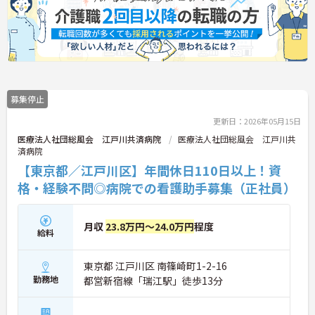
募集停止
更新日：2026年05月15日
医療法人社団総風会 江戸川共済病院
医療法人社団総風会 江戸川共
済病院
【東京都／江戸川区】年間休日110日以上！資
格・経験不問◎病院での看護助手募集（正社員）
月収
23.8万円～24.0万円
程度
給料
東京都 江戸川区 南篠崎町1-2-16
勤務地
都営新宿線「瑞江駅」徒歩13分