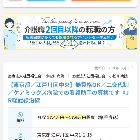
相談ください！
更新日：2026年08月06日
医療法人社団福仁会 小松川病院
医療法人社団福仁会 小松川病院
【東京都／江戸川区中央】無資格OK／二交代制
／ケアミックス病院での看護助手の募集です《J
R総武線沿線
月収
17.4万円～17.6万円
程度（諸手当込）
給料
東京都 江戸川区 中央1-1-15