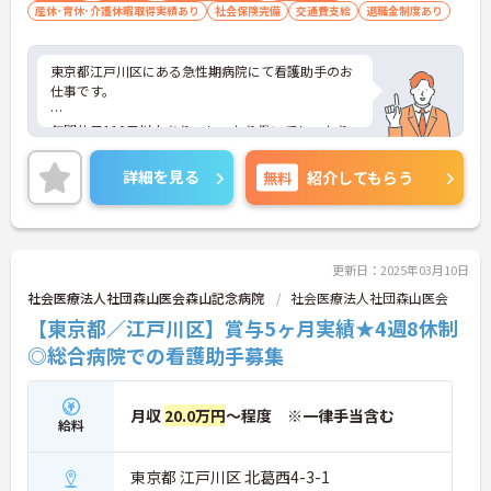
産休･育休･介護休暇取得実績あり
社会保険完備
交通費支給
退職金制度あり
東京都江戸川区にある急性期病院にて看護助手のお
仕事です。
年間休日110日以上あり、しっかり働いてしっかり
休める、社員にとって理想の働き方を実現できます
♪
詳細を見る
無料
紹介してもらう
ご興味ある方には、面接対策ポイントなど、さらに
詳細をお話しいたしますのでお気軽にご相談くださ
い。
更新日：2025年03月10日
社会医療法人社団森山医会森山記念病院
社会医療法人社団森山医会
【東京都／江戸川区】賞与5ヶ月実績★4週8休制
◎総合病院での看護助手募集
月収
20.0万円
～程度 ※一律手当含む
給料
東京都 江戸川区 北葛西4-3-1