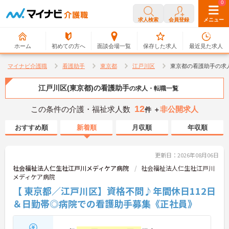
0
0
求人検索
会員登録
メニュー
ホーム
初めての方へ
面談会場一覧
保存した求人
最近見た求人
マイナビ介護職
看護助手
東京都
江戸川区
東京都の看護助手の求
江戸川区(東京都)の看護助手
の求人・転職一覧
12
この条件の介護・福祉求人数
非公開求人
件 ＋
おすすめ順
新着順
月収順
年収順
更新日：2026年08月06日
社会福祉法人仁生社江戸川メディケア病院
社会福祉法人仁生社江戸川
メディケア病院
【 東京都／江戸川区】資格不問♪年間休日112日
＆日勤帯◎病院での看護助手募集《正社員》