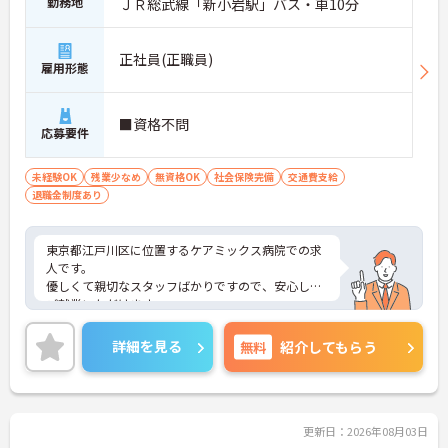
勤務地
ＪＲ総武線「新小岩駅」バス・車10分
正社員(正職員)
雇用形態
■資格不問
応募要件
未経験OK
残業少なめ
無資格OK
社会保険完備
交通費支給
退職金制度あり
東京都江戸川区に位置するケアミックス病院での求
人です。
優しくて親切なスタッフばかりですので、安心して
ご就業いただけます。
各種手当も充実しています。
ご興味のある方はお気軽にお問い合わせ下さい。
詳細を見る
無料
紹介してもらう
更新日：2026年08月03日