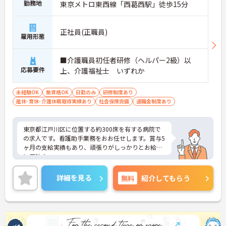
勤務地
東京メトロ東西線「西葛西駅」徒歩15分
正社員(正職員)
雇用形態
■介護職員初任者研修（ヘルパー2級）以
応募要件
上、介護福祉士 いずれか
未経験OK
無資格OK
日勤のみ
研修制度あり
産休･育休･介護休暇取得実績あり
社会保険完備
退職金制度あり
東京都江戸川区に位置する約300床を有する病院で
の求人です。看護助手業務をおお任せします。賞与5
ヶ月の支給実績もあり、頑張りがしっかりとお給与
に反映♪
ご興味ある方には、面接対策ポイントなど、さらに
詳細をお話しいたしますのでお気軽にご相談くださ
詳細を見る
無料
紹介してもらう
い。