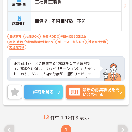
正社員(正職員)
雇用形態
■資格：不問 ■経験：不問
応募要件
車通勤可
未経験OK
無資格OK
年間休日110日以上
産休･育休･介護休暇取得実績あり
ボーナス・賞与あり
社会保険完備
交通費支給
東京都江戸川区に位置する120床を有する病院で
す。高齢化に伴い、リハビリテーションにも力をい
れており、グループ内の診療所・通所リハビリテー
ションとの密な連携もあります。この度は介護助手
として病棟での業務をお任せしいます。介護系の資
最新の募集状況を問
格や経験が無い方もチャレンジOK！側に専門職がい
詳細を見る
無料
い合わせる
る環境ですので安心して業務に専念いただけます。
ご興味のある方には、面接対策ポイントなど、さら
に詳細をお話しいたしますのでお気軽にご相談くだ
さい！
12
件中 1-12件を表示
1