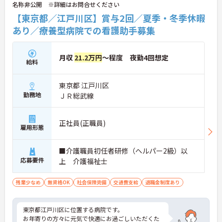
名称非公開 ※詳細はお問合せください
【東京都／江戸川区】賞与2回／夏季・冬季休暇
あり／療養型病院での看護助手募集
月収
21.2万円
～程度 夜勤4回想定
給料
東京都 江戸川区
勤務地
ＪＲ総武線
正社員(正職員)
雇用形態
■介護職員初任者研修（ヘルパー2級）以
応募要件
上 介護福祉士
残業少なめ
無資格OK
社会保険完備
交通費支給
退職金制度あり
東京都江戸川区に位置する病院です。
お年寄りの方々に元気で快適にお過ごしいただくた