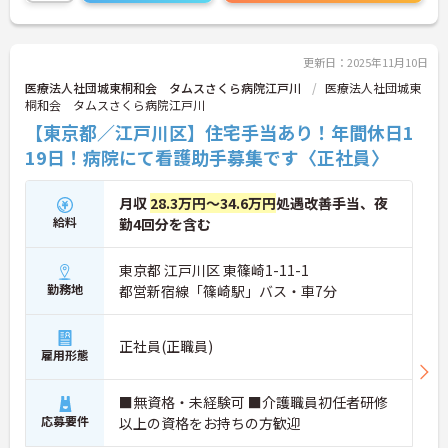
更新日：2025年11月10日
医療法人社団城東桐和会 タムスさくら病院江戸川
医療法人社団城東
桐和会 タムスさくら病院江戸川
【東京都／江戸川区】住宅手当あり！年間休日1
19日！病院にて看護助手募集です〈正社員〉
月収
28.3万円～34.6万円
処遇改善手当、夜
給料
勤4回分を含む
東京都 江戸川区 東篠崎1-11-1
勤務地
都営新宿線「篠崎駅」バス・車7分
正社員(正職員)
雇用形態
■無資格・未経験可 ■介護職員初任者研修
応募要件
以上の資格をお持ちの方歓迎