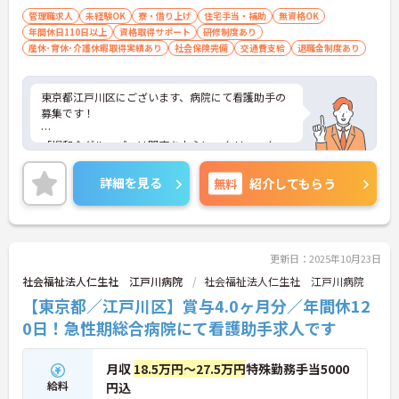
管理職求人
未経験OK
寮・借り上げ
住宅手当・補助
無資格OK
年間休日110日以上
資格取得サポート
研修制度あり
産休･育休･介護休暇取得実績あり
社会保険完備
交通費支給
退職金制度あり
東京都江戸川区にございます、病院にて看護助手の
募集です！
「桐和会グループ」は関東を中心に、クリニック、
病院、介護施設、病児保育室など幅広い事業を展開
している法人です。
詳細を見る
無料
紹介してもらう
また、住宅手当や、寮など含めた、各種福利厚生も
とても充実しております。
加えて、年間休日119日！お休み多めなので、プラ
更新日：2025年10月23日
イベートの時間もしっかり確保できますよ♪
社会福祉法人仁生社 江戸川病院
社会福祉法人仁生社 江戸川病院
【東京都／江戸川区】賞与4.0ヶ月分／年間休12
病院は落ち着いた雰囲気が魅力で、自分のペースで
ゆっくり始めることができます。
0日！急性期総合病院にて看護助手求人です
ご興味のある方はお気軽にお問い合わせ下さい。
月収
18.5万円～27.5万円
特殊勤務手当5000
給料
円込