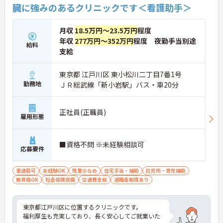
臓に強みのあるクリニックです＜看護助手＞
月収
18.5万円～23.5万円
程度
年収
277万円～352万円
程度 夜勤手当別途
給料
支給
東京都 江戸川区 東小松川二丁目7番1号
勤務地
ＪＲ総武線「新小岩駅」バス・車20分
正社員(正職員)
雇用形態
■資格不問 ※未経験相談可
応募要件
車通勤可
未経験OK
残業少なめ
住宅手当・補助
託児所・育児補助
無資格OK
社会保険完備
交通費支給
退職金制度あり
東京都江戸川区に位置するクリニックです。
福利厚生も充実しており、長く安心してご就業いた