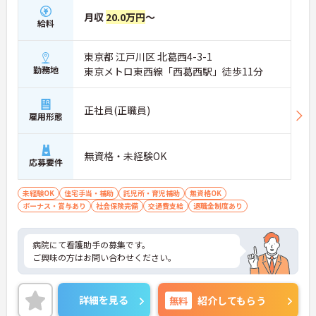
月収
20.0万円
～
給料
東京都 江戸川区 北葛西4-3-1
勤務地
東京メトロ東西線「西葛西駅」徒歩11分
正社員(正職員)
雇用形態
無資格・未経験OK
応募要件
未経験OK
住宅手当・補助
託児所・育児補助
無資格OK
ボーナス・賞与あり
社会保険完備
交通費支給
退職金制度あり
病院にて看護助手の募集です。
ご興味の方はお問い合わせください。
詳細を見る
無料
紹介してもらう