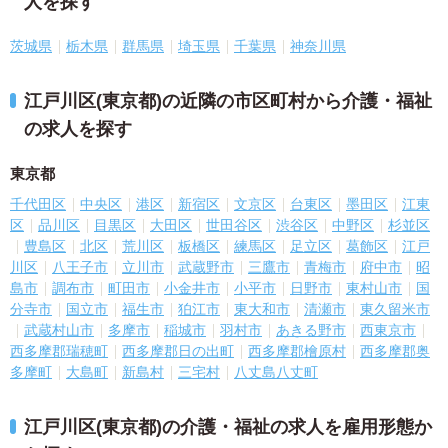
人を探す
茨城県
栃木県
群馬県
埼玉県
千葉県
神奈川県
江戸川区(東京都)の近隣の市区町村から介護・福祉
の求人を探す
東京都
千代田区
中央区
港区
新宿区
文京区
台東区
墨田区
江東
区
品川区
目黒区
大田区
世田谷区
渋谷区
中野区
杉並区
豊島区
北区
荒川区
板橋区
練馬区
足立区
葛飾区
江戸
川区
八王子市
立川市
武蔵野市
三鷹市
青梅市
府中市
昭
島市
調布市
町田市
小金井市
小平市
日野市
東村山市
国
分寺市
国立市
福生市
狛江市
東大和市
清瀬市
東久留米市
武蔵村山市
多摩市
稲城市
羽村市
あきる野市
西東京市
西多摩郡瑞穂町
西多摩郡日の出町
西多摩郡檜原村
西多摩郡奥
多摩町
大島町
新島村
三宅村
八丈島八丈町
江戸川区(東京都)の介護・福祉の求人を雇用形態か