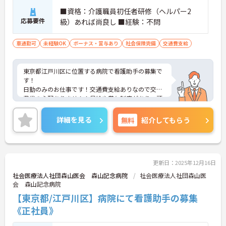
■資格：介護職員初任者研修（ヘルパー2
応募要件
級）あれば尚良し ■経験：不問
車通勤可
未経験OK
ボーナス・賞与あり
社会保険完備
交通費支給
東京都江戸川区に位置する病院で看護助手の募集で
す！
日勤のみのお仕事です！交通費支給ありなので交通
費代の心配ありません！昇給や賞与制度があり、頑
張りが評価されてしっかりと還元されます。さらに
各種手当もあるのは嬉しいポイントです◎現場経験
詳細を見る
無料
紹介してもらう
のない方でもチャレンジできる職場で、フォロー体
制もあり、経験に関わらず安心してスタートできま
す。
こちらの求人にご興味がございましたら面接のポイ
ントもお伝えしますので是非ご応募お待ちしており
更新日：2025年12月16日
ます。
社会医療法人社団森山医会 森山記念病院
社会医療法人社団森山医
会 森山記念病院
【東京都/江戸川区】病院にて看護助手の募集
《正社員》