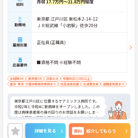
月収
17.7万円～21.8万円
程度
給料
東京都 江戸川区 東松本2-14-12
勤務地
ＪＲ総武線「小岩駅」徒歩20分
正社員(正職員)
雇用形態
■資格不問 ※経験不問
応募要件
未経験OK
無資格OK
日勤のみ
年間休日110日以上
産休･育休･介護休暇取得実績あり
社会保険完備
交通費支給
退職金制度あり
東京都江戸川区に位置するケアミックス病院です。
令和2年と令和4に新病棟をオープンしました。この
度は病棟患者様の身の回りのお世話をお願いしま
す。介護系の経験や資格がない方もチャレンジいた
だけます。日勤のみのご勤務ですので、無理なく働
けます。ご興味ある方には、面接対策ポイントな
詳細を見る
無料
紹介してもらう
ど、さらに詳細をお話しいたしますのでお気軽にご