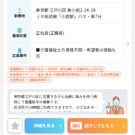
東京都 江戸川区 東小岩2-24-18
勤務地
ＪＲ総武線「小岩駅」バス・車7分
正社員(正職員)
雇用形態
■介護福祉士の資格不問・希望者は夜勤も
応募要件
可
管理職求人
残業少なめ
託児所・育児補助
年間休日110日以上
資格取得サポート
産休･育休･介護休暇取得実績あり
高収入
社会保険完備
交通費支給
退職金制度あり
東京都江戸川区に位置するがん治療に強みを持つ病
院にて看護助手の募集です。
託児所が24時間ご利用できますので、小さなお子様
のいらっしゃる方も安心してご就業いただけます！
ご興味ある方には、面接のポイントなど、さらに詳
細をお話致しますのでお気軽にご相談ください。
詳細を見る
無料
紹介してもらう