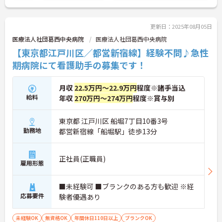
更新日：2025年08月05日
医療法人社団葛西中央病院
医療法人社団葛西中央病院
【東京都江戸川区／都営新宿線】経験不問♪急性
期病院にて看護助手の募集です！
月収
22.5万円～22.9万円
程度※諸手当込
給料
年収
270万円～274万円
程度※賞与別
東京都 江戸川区 船堀7丁目10番3号
勤務地
都営新宿線「船堀駅」徒歩13分
正社員(正職員)
雇用形態
■未経験可 ■ブランクのある方も歓迎 ※経
応募要件
験者優遇あり
未経験OK
無資格OK
年間休日110日以上
ブランクOK