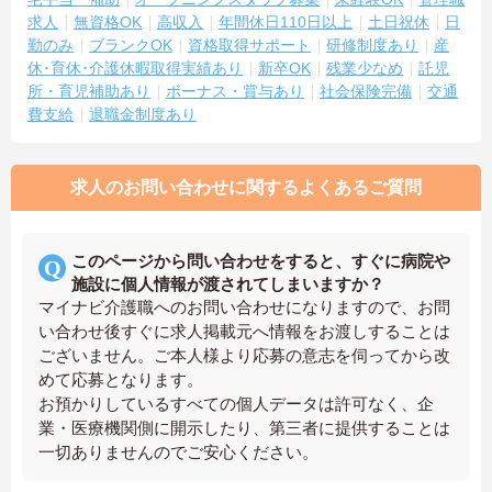
求人
無資格OK
高収入
年間休日110日以上
土日祝休
日
勤のみ
ブランクOK
資格取得サポート
研修制度あり
産
休･育休･介護休暇取得実績あり
新卒OK
残業少なめ
託児
所・育児補助あり
ボーナス・賞与あり
社会保険完備
交通
費支給
退職金制度あり
求人のお問い合わせに関するよくあるご質問
このページから問い合わせをすると、すぐに病院や
施設に個人情報が渡されてしまいますか？
マイナビ介護職へのお問い合わせになりますので、お問
い合わせ後すぐに求人掲載元へ情報をお渡しすることは
ございません。ご本人様より応募の意志を伺ってから改
めて応募となります。
お預かりしているすべての個人データは許可なく、企
業・医療機関側に開示したり、第三者に提供することは
一切ありませんのでご安心ください。