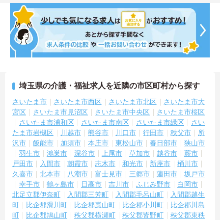
埼玉県の介護・福祉求人を近隣の市区町村から探す
さいたま市
さいたま市西区
さいたま市北区
さいたま市大
宮区
さいたま市見沼区
さいたま市中央区
さいたま市桜区
さいたま市浦和区
さいたま市南区
さいたま市緑区
さい
たま市岩槻区
川越市
熊谷市
川口市
行田市
秩父市
所
沢市
飯能市
加須市
本庄市
東松山市
春日部市
狭山市
羽生市
鴻巣市
深谷市
上尾市
草加市
越谷市
蕨市
戸田市
入間市
朝霞市
志木市
和光市
新座市
桶川市
久喜市
北本市
八潮市
富士見市
三郷市
蓮田市
坂戸市
幸手市
鶴ヶ島市
日高市
吉川市
ふじみ野市
白岡市
北足立郡伊奈町
入間郡三芳町
入間郡毛呂山町
入間郡越生
町
比企郡滑川町
比企郡嵐山町
比企郡小川町
比企郡川島
町
比企郡鳩山町
秩父郡横瀬町
秩父郡皆野町
秩父郡東秩