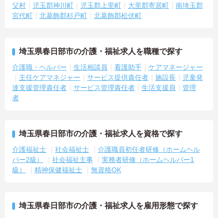
父村
児玉郡神川町
児玉郡上里町
大里郡寄居町
南埼玉郡
宮代町
北葛飾郡杉戸町
北葛飾郡松伏町
埼玉県春日部市の介護・福祉求人を職種で探す
介護職・ヘルパー
生活相談員
看護助手
ケアマネージャー
主任ケアマネジャー
サービス提供責任者
施設長
児童発
達支援管理責任者
サービス管理責任者
生活支援員
管理
者
埼玉県春日部市の介護・福祉求人を資格で探す
介護福祉士
社会福祉士
介護職員初任者研修（ホームヘル
パー2級）
社会福祉主事
実務者研修（ホームヘルパー1
級）
精神保健福祉士
無資格OK
埼玉県春日部市の介護・福祉求人を雇用形態で探す