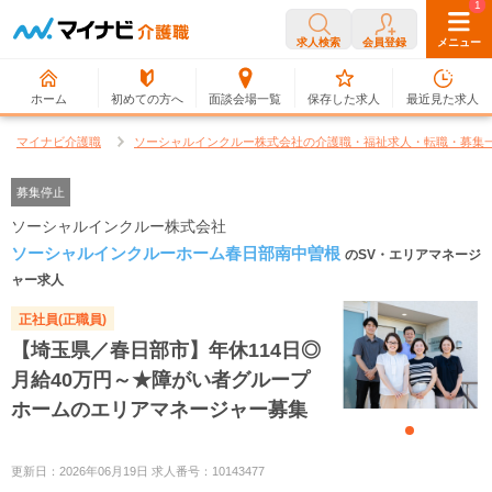
0
1
求人検索
会員登録
メニュー
ホーム
初めての方へ
面談会場一覧
保存した求人
最近見た求人
マイナビ介護職
ソーシャルインクルー株式会社の介護職・福祉求人・転職・募集
募集停止
ソーシャルインクルー株式会社
ソーシャルインクルーホーム春日部南中曽根
のSV・エリアマネージ
ャー求人
正社員(正職員)
【埼玉県／春日部市】年休114日◎
月給40万円～★障がい者グループ
ホームのエリアマネージャー募集
更新日：2026年06月19日 求人番号：10143477