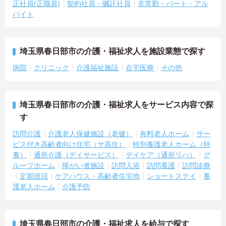
正社員(正職員)
契約社員・嘱託社員
非常勤・パート・アル
バイト
埼玉県春日部市の介護・福祉求人を施設業態で探す
病院
クリニック
介護福祉施設
在宅医療
その他
埼玉県春日部市の介護・福祉求人をサービス内容で探
す
訪問介護
介護老人保健施設（老健）
有料老人ホーム
サー
ビス付き高齢者向け住宅（サ高住）
特別養護老人ホーム（特
養）
通所介護（デイサービス）
デイケア（通所リハ）
グ
ループホーム
障がい者施設
訪問入浴
訪問看護
訪問診療
定期巡回
ケアハウス・高齢者住宅地
ショートステイ
養
護老人ホーム
介護予防
埼玉県春日部市の介護・福祉求人を給与で探す