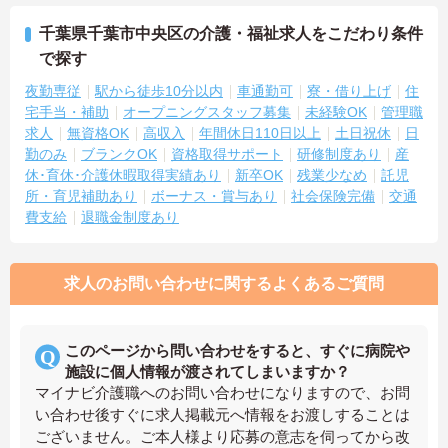
千葉県千葉市中央区の介護・福祉求人をこだわり条件
で探す
夜勤専従
駅から徒歩10分以内
車通勤可
寮・借り上げ
住
宅手当・補助
オープニングスタッフ募集
未経験OK
管理職
求人
無資格OK
高収入
年間休日110日以上
土日祝休
日
勤のみ
ブランクOK
資格取得サポート
研修制度あり
産
休･育休･介護休暇取得実績あり
新卒OK
残業少なめ
託児
所・育児補助あり
ボーナス・賞与あり
社会保険完備
交通
費支給
退職金制度あり
求人のお問い合わせに関するよくあるご質問
このページから問い合わせをすると、すぐに病院や
施設に個人情報が渡されてしまいますか？
マイナビ介護職へのお問い合わせになりますので、お問
い合わせ後すぐに求人掲載元へ情報をお渡しすることは
ございません。ご本人様より応募の意志を伺ってから改