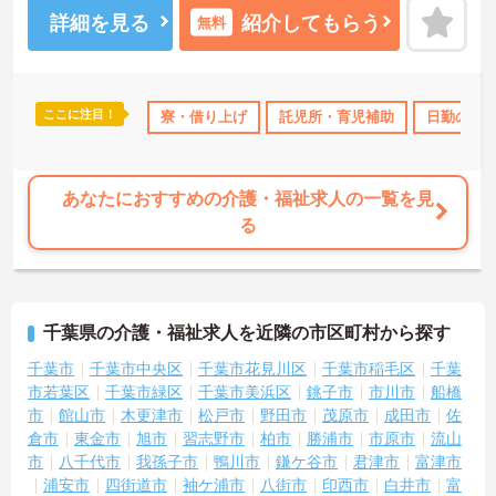
ご興味ある方は面接ポイントをお伝えしますので、お気軽にお問い
詳細を見る
紹介してもらう
無料
合わせください♪
ここに注目！
み
年間休日110日以上
寮・借り上げ
資格取得サポート
託児所・育児補助
高収入
社会保険完
日勤のみ
あなたにおすすめの介護・福祉求人の一覧を見
る
千葉県の介護・福祉求人を近隣の市区町村から探す
千葉市
千葉市中央区
千葉市花見川区
千葉市稲毛区
千葉
市若葉区
千葉市緑区
千葉市美浜区
銚子市
市川市
船橋
市
館山市
木更津市
松戸市
野田市
茂原市
成田市
佐
倉市
東金市
旭市
習志野市
柏市
勝浦市
市原市
流山
市
八千代市
我孫子市
鴨川市
鎌ケ谷市
君津市
富津市
浦安市
四街道市
袖ケ浦市
八街市
印西市
白井市
富