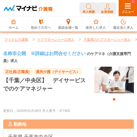
0
1
求人検索
会員登録
メニュー
ホーム
初めての方へ
面談会場一覧
保存した求人
最近見た求人
マイナビ介護職
ケアマネージャーの求人
千葉県のケアマネージャー求人
名称非公開 ※詳細はお問合せください
のケアマネ（介護支援専門
員）求人
正社員(正職員)
通所介護（デイサービス）
【千葉／中央区】 デイサービス
でのケアマネジャー
更新日：2025年01月28日 求人番号：477405
勤務地
千葉県
千葉市中央区