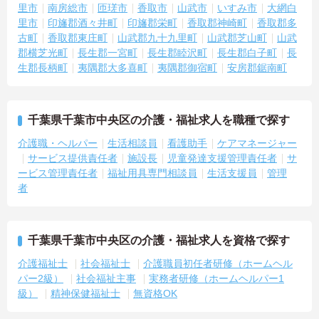
里市
南房総市
匝瑳市
香取市
山武市
いすみ市
大網白
里市
印旛郡酒々井町
印旛郡栄町
香取郡神崎町
香取郡多
古町
香取郡東庄町
山武郡九十九里町
山武郡芝山町
山武
郡横芝光町
長生郡一宮町
長生郡睦沢町
長生郡白子町
長
生郡長柄町
夷隅郡大多喜町
夷隅郡御宿町
安房郡鋸南町
千葉県千葉市中央区の介護・福祉求人を職種で探す
介護職・ヘルパー
生活相談員
看護助手
ケアマネージャー
サービス提供責任者
施設長
児童発達支援管理責任者
サ
ービス管理責任者
福祉用具専門相談員
生活支援員
管理
者
千葉県千葉市中央区の介護・福祉求人を資格で探す
介護福祉士
社会福祉士
介護職員初任者研修（ホームヘル
パー2級）
社会福祉主事
実務者研修（ホームヘルパー1
級）
精神保健福祉士
無資格OK