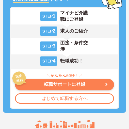
マイナビ介護
1
STEP
職にご登録
2
求人のご紹介
STEP
面接・条件交
3
STEP
渉
4
転職成功！
STEP
転職サポートに登録
はじめて転職する方へ