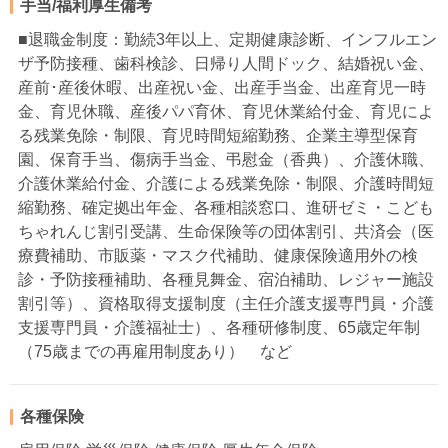
手当/福利厚生備考
■退職金制度：勤続3年以上、定期健康診断、インフルエン
ザ予防接種、歯科検診、日帰り人間ドック、結婚祝い金、
産前･産後休暇、出産祝い金、出産手当金、出産育児一時
金、育児休職、産後パパ育休、育児休業給付金、育児によ
る残業免除・制限、育児時間短縮勤務、企業主導型保育
園、保育手当、傷病手当金、弔慰金（香典）、介護休職、
介護休業給付金、介護による残業免除・制限、介護時間短
縮勤務、確定拠出年金、各種相談窓口、進研ゼミ・こども
ちゃれんじ割引受講、生命保険等の団体割引、共済会（医
療費補助、市販薬・マスク代補助、健康保険適用外の検
診・予防接種補助、各種見舞金、宿泊補助、レジャー施設
割引等）、資格取得支援制度（主任介護支援専門員・介護
支援専門員・介護福祉士）、各種研修制度、65歳定年制
（75歳までの再雇用制度あり） など
各種保険