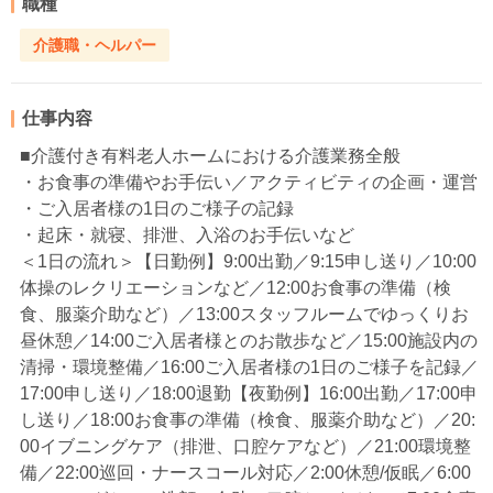
職種
介護職・ヘルパー
仕事内容
■介護付き有料老人ホームにおける介護業務全般
・お食事の準備やお手伝い／アクティビティの企画・運営
・ご入居者様の1日のご様子の記録
・起床・就寝、排泄、入浴のお手伝いなど
＜1日の流れ＞【日勤例】9:00出勤／9:15申し送り／10:00
体操のレクリエーションなど／12:00お食事の準備（検
食、服薬介助など）／13:00スタッフルームでゆっくりお
昼休憩／14:00ご入居者様とのお散歩など／15:00施設内の
清掃・環境整備／16:00ご入居者様の1日のご様子を記録／
17:00申し送り／18:00退勤【夜勤例】16:00出勤／17:00申
し送り／18:00お食事の準備（検食、服薬介助など）／20:
00イブニングケア（排泄、口腔ケアなど）／21:00環境整
備／22:00巡回・ナースコール対応／2:00休憩/仮眠／6:00