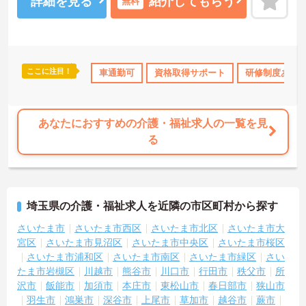
詳細を見る
紹介してもらう
無料
すのでお気軽にご相談ください。
ここに注目！
無資格OK
日勤のみ
車通勤可
年間休日110日以上
資格取得サポート
ボーナス・賞与あり
研修制度あり
あなたにおすすめの介護・福祉求人の一覧を見
る
埼玉県の介護・福祉求人を近隣の市区町村から探す
さいたま市
さいたま市西区
さいたま市北区
さいたま市大
宮区
さいたま市見沼区
さいたま市中央区
さいたま市桜区
さいたま市浦和区
さいたま市南区
さいたま市緑区
さい
たま市岩槻区
川越市
熊谷市
川口市
行田市
秩父市
所
沢市
飯能市
加須市
本庄市
東松山市
春日部市
狭山市
羽生市
鴻巣市
深谷市
上尾市
草加市
越谷市
蕨市