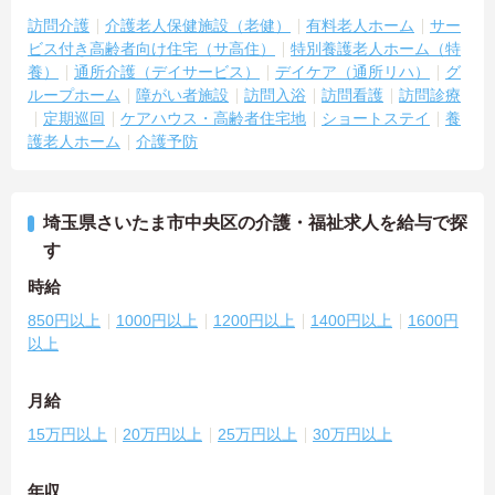
訪問介護
介護老人保健施設（老健）
有料老人ホーム
サー
ビス付き高齢者向け住宅（サ高住）
特別養護老人ホーム（特
養）
通所介護（デイサービス）
デイケア（通所リハ）
グ
ループホーム
障がい者施設
訪問入浴
訪問看護
訪問診療
定期巡回
ケアハウス・高齢者住宅地
ショートステイ
養
護老人ホーム
介護予防
埼玉県さいたま市中央区の介護・福祉求人を給与で探
す
時給
850円以上
1000円以上
1200円以上
1400円以上
1600円
以上
月給
15万円以上
20万円以上
25万円以上
30万円以上
年収