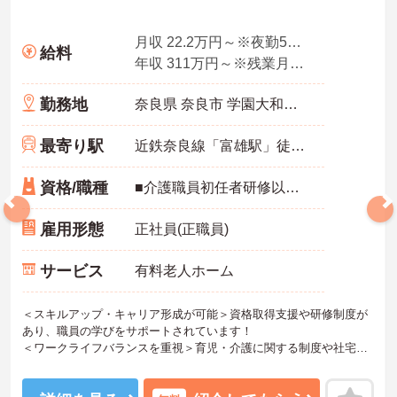
月収 22.2万円～※夜勤5回想定
給料
年収 311万円～※残業月10時間、夜勤平均5回、各種手当・賞与を含んだ例です
勤務地
奈良県 奈良市 学園大和町5-748-1
最寄り駅
近鉄奈良線「富雄駅」徒歩12分
資格/職種
■介護職員初任者研修以上 ※無資格の方も応募可（資格支援制度あり）
雇用形態
正社員(正職員)
サービス
有料老人ホーム
＜スキルアップ・キャリア形成が可能＞資格取得支援や研修制度が
あり、職員の学びをサポートされています！
＜ワークライフバランスを重視＞育児・介護に関する制度や社宅制
度、各種手当など、長く安心して働きやすい環境が整っています。
＜寄り添ったケアの実施＞利用者さまに深く寄り添ったサービスの