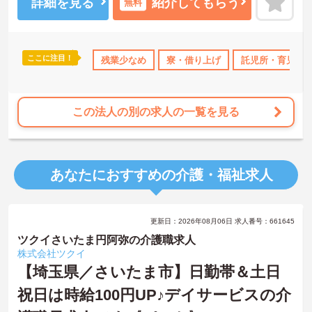
提供を目指し、職員の専門性を高めるような人材育成にも注力され
詳細を見る
紹介してもらう
無料
ています。
ご興味のある方には、面接対策ポイント等、さらに詳細をお話しし
ますのでお気軽にご相談ください！
ここに注目！
なめ
寮・借り上げ
残業少なめ
託児所・育児補助
寮・借り上げ
無資格OK
託児所・育児補
年間休日11
この法人の別の求人の一覧を見る
あなたにおすすめの介護・福祉求人
更新日：2026年08月06日 求人番号：661645
ツクイさいたま円阿弥の介護職求人
株式会社ツクイ
【埼玉県／さいたま市】日勤帯＆土日
祝日は時給100円UP♪デイサービスの介