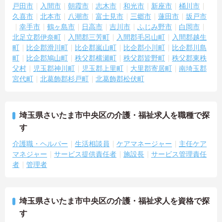
戸田市
入間市
朝霞市
志木市
和光市
新座市
桶川市
久喜市
北本市
八潮市
富士見市
三郷市
蓮田市
坂戸市
幸手市
鶴ヶ島市
日高市
吉川市
ふじみ野市
白岡市
北足立郡伊奈町
入間郡三芳町
入間郡毛呂山町
入間郡越生
町
比企郡滑川町
比企郡嵐山町
比企郡小川町
比企郡川島
町
比企郡鳩山町
秩父郡横瀬町
秩父郡皆野町
秩父郡東秩
父村
児玉郡神川町
児玉郡上里町
大里郡寄居町
南埼玉郡
宮代町
北葛飾郡杉戸町
北葛飾郡松伏町
埼玉県さいたま市中央区の介護・福祉求人を職種で探
す
介護職・ヘルパー
生活相談員
ケアマネージャー
主任ケア
マネジャー
サービス提供責任者
施設長
サービス管理責任
者
管理者
埼玉県さいたま市中央区の介護・福祉求人を資格で探
す