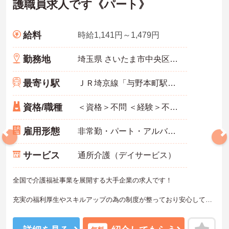
護職員求人です《パート》
給料
時給1,141円～1,479円
勤務地
埼玉県 さいたま市中央区 円阿弥2-3-22
最寄り駅
ＪＲ埼京線「与野本町駅」バス・車5分
資格/職種
＜資格＞不問 ＜経験＞不問 ※無資格者:入社半年以内に会社負担で認知症介護基礎研修受講
雇用形態
非常勤・パート・アルバイト
サービス
通所介護（デイサービス）
全国で介護福祉事業を展開する大手企業の求人です！
充実の福利厚生やスキルアップの為の制度が整っており安心して長
期就業が可能です！
ご興味ある方には、面接のポイントなど、さらに詳細をお話致しま