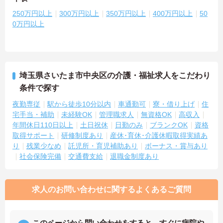
250万円以上
300万円以上
350万円以上
400万円以上
50
0万円以上
埼玉県さいたま市中央区の介護・福祉求人をこだわり
条件で探す
夜勤専従
駅から徒歩10分以内
車通勤可
寮・借り上げ
住
宅手当・補助
未経験OK
管理職求人
無資格OK
高収入
年間休日110日以上
土日祝休
日勤のみ
ブランクOK
資格
取得サポート
研修制度あり
産休･育休･介護休暇取得実績あ
り
残業少なめ
託児所・育児補助あり
ボーナス・賞与あり
社会保険完備
交通費支給
退職金制度あり
求人のお問い合わせに関するよくあるご質問
このページから問い合わせをすると、すぐに病院や