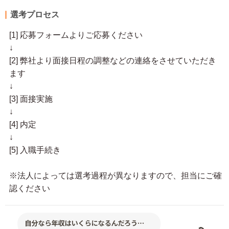
選考プロセス
[1] 応募フォームよりご応募ください
↓
[2] 弊社より面接日程の調整などの連絡をさせていただき
ます
↓
[3] 面接実施
↓
[4] 内定
↓
[5] 入職手続き
※法人によっては選考過程が異なりますので、担当にご確
認ください