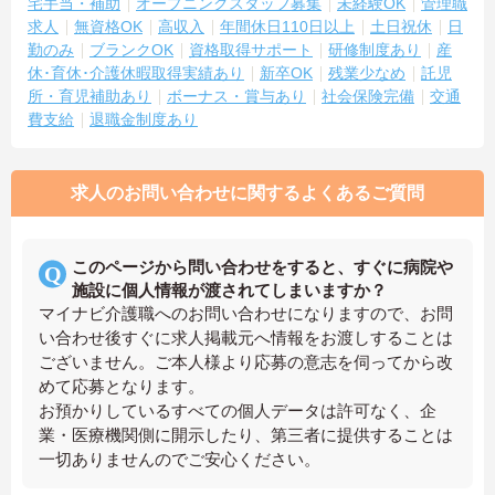
宅手当・補助
オープニングスタッフ募集
未経験OK
管理職
求人
無資格OK
高収入
年間休日110日以上
土日祝休
日
勤のみ
ブランクOK
資格取得サポート
研修制度あり
産
休･育休･介護休暇取得実績あり
新卒OK
残業少なめ
託児
所・育児補助あり
ボーナス・賞与あり
社会保険完備
交通
費支給
退職金制度あり
求人のお問い合わせに関するよくあるご質問
このページから問い合わせをすると、すぐに病院や
施設に個人情報が渡されてしまいますか？
マイナビ介護職へのお問い合わせになりますので、お問
い合わせ後すぐに求人掲載元へ情報をお渡しすることは
ございません。ご本人様より応募の意志を伺ってから改
めて応募となります。
お預かりしているすべての個人データは許可なく、企
業・医療機関側に開示したり、第三者に提供することは
一切ありませんのでご安心ください。