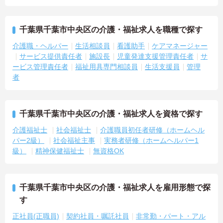
かりと給与に反映されるためモチベーションを維持できます
・年次を問わずリーダーや主任などのマネジメント職へ昇格する事
例も多数あり、腰を据えて長期的なキャリア形成が可能です
千葉県千葉市中央区の介護・福祉求人を職種で探す
介護職・ヘルパー
生活相談員
看護助手
ケアマネージャー
サービス提供責任者
施設長
児童発達支援管理責任者
サ
ービス管理責任者
福祉用具専門相談員
生活支援員
管理
者
千葉県千葉市中央区の介護・福祉求人を資格で探す
介護福祉士
社会福祉士
介護職員初任者研修（ホームヘル
パー2級）
社会福祉主事
実務者研修（ホームヘルパー1
級）
精神保健福祉士
無資格OK
千葉県千葉市中央区の介護・福祉求人を雇用形態で探
す
正社員(正職員)
契約社員・嘱託社員
非常勤・パート・アル