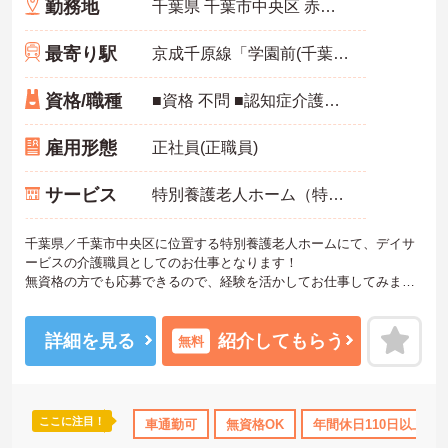
勤務地
千葉県 千葉市中央区 赤井町284
最寄り駅
京成千原線「学園前(千葉)駅」バス・車9分
資格/職種
■資格 不問 ■認知症介護基礎研修 あれば尚可 ■経験 必須
雇用形態
正社員(正職員)
サービス
特別養護老人ホーム（特養）
千葉県／千葉市中央区に位置する特別養護老人ホームにて、デイサ
ービスの介護職員としてのお仕事となります！
無資格の方でも応募できるので、経験を活かしてお仕事してみませ
んか？職員同士の中がよく、アットホームな環境なので、のびのび
とお仕事することができます！
ご興味ある方は面接ポイントをお伝えしますので、お気軽にお問い
詳細を見る
紹介してもらう
無料
合わせください♪
ここに注目！
車通勤可
無資格OK
年間休日110日以上