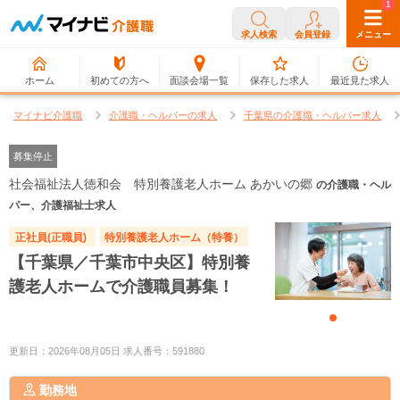
0
1
求人検索
会員登録
メニュー
ホーム
初めての方へ
面談会場一覧
保存した求人
最近見た求人
マイナビ介護職
介護職・ヘルパーの求人
千葉県の介護職・ヘルパー求人
募集停止
社会福祉法人徳和会 特別養護老人ホーム あかいの郷
の介護職・ヘル
パー、介護福祉士求人
正社員(正職員)
特別養護老人ホーム（特養）
【千葉県／千葉市中央区】特別養
護老人ホームで介護職員募集！
更新日：2026年08月05日 求人番号：591880
勤務地