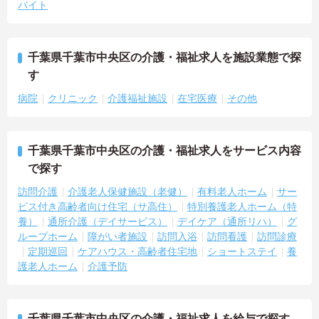
バイト
千葉県千葉市中央区の介護・福祉求人を施設業態で探
す
病院
クリニック
介護福祉施設
在宅医療
その他
千葉県千葉市中央区の介護・福祉求人をサービス内容
で探す
訪問介護
介護老人保健施設（老健）
有料老人ホーム
サー
ビス付き高齢者向け住宅（サ高住）
特別養護老人ホーム（特
養）
通所介護（デイサービス）
デイケア（通所リハ）
グ
ループホーム
障がい者施設
訪問入浴
訪問看護
訪問診療
定期巡回
ケアハウス・高齢者住宅地
ショートステイ
養
護老人ホーム
介護予防
千葉県千葉市中央区の介護・福祉求人を給与で探す