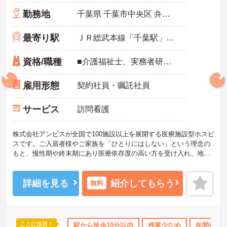
勤務地
千葉県 千葉市中央区 弁天2-2-3
最寄り駅
ＪＲ総武本線「千葉駅」徒歩2分
資格/職種
■介護福祉士、実務者研修、初任者研修 いずれか ※特養、老健、病院、有老などの実務経験1年以上ある方 ※身体介護の経験年以上ある方、機械浴の使用の経験のある方歓迎
雇用形態
契約社員・嘱託社員
サービス
訪問看護
株式会社アンビスが全国で100施設以上を展開する医療施設型ホスピ
スです。ご入居者様やご家族を「ひとりにはしない」という理念の
もと、慢性期や終末期にあり医療依存度の高い方を受け入れ、地域
医療を支える社会的意義の高い事業を推進しています。現場には看
護師が24時間常駐しています。急変時の対応や医療行為は看護師が
担当するため、初任者研修や実務者研修の方も食事介助や入浴介助
詳細を見る
紹介してもらう
無料
などの生活を支えるケアに専念できる環境です。多職種で情報を共
有し、一人で判断を抱え込まないチーム連携の体制がしっかりと整
っています。働き方の面では、夜勤明けの翌日が原則として公休と
なるほか、月平均の残業時間も5時間から7時間程度とかなり少なめ
ここに注目！
護休暇取得実績あり
夏～秋入職可
駅から徒歩10分以内
ボーナス・賞与あり
残業少なめ
年間休日1
社会保険