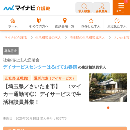
0
1
求人検索
会員登録
メニュー
ホーム
初めての方へ
面談会場一覧
保存した求人
最近見た求人
マイナビ介護職
生活相談員の求人
埼玉県の生活相談員求人
さいたま市
募集停止
社会福祉法人悠揚会
デイサービスセンターはるぱてお春鶴
の生活相談員求人
正社員(正職員)
通所介護（デイサービス）
【埼玉県／さいたま市】 〈マイ
カー通勤可◎〉デイサービスで生
活相談員募集！
更新日：2026年05月18日 求人番号：653778