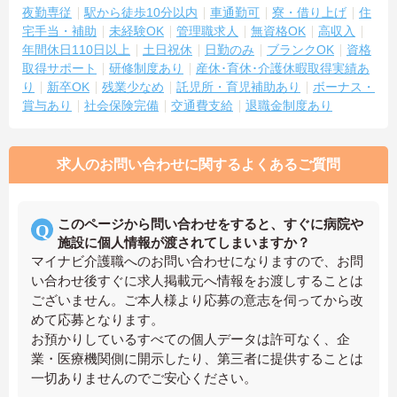
夜勤専従
駅から徒歩10分以内
車通勤可
寮・借り上げ
住
宅手当・補助
未経験OK
管理職求人
無資格OK
高収入
年間休日110日以上
土日祝休
日勤のみ
ブランクOK
資格
取得サポート
研修制度あり
産休･育休･介護休暇取得実績あ
り
新卒OK
残業少なめ
託児所・育児補助あり
ボーナス・
賞与あり
社会保険完備
交通費支給
退職金制度あり
求人のお問い合わせに関するよくあるご質問
このページから問い合わせをすると、すぐに病院や
施設に個人情報が渡されてしまいますか？
マイナビ介護職へのお問い合わせになりますので、お問
い合わせ後すぐに求人掲載元へ情報をお渡しすることは
ございません。ご本人様より応募の意志を伺ってから改
めて応募となります。
お預かりしているすべての個人データは許可なく、企
業・医療機関側に開示したり、第三者に提供することは
一切ありませんのでご安心ください。