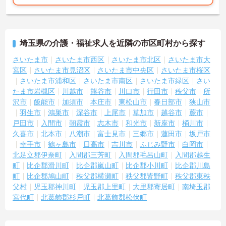
埼玉県の介護・福祉求人を近隣の市区町村から探す
さいたま市
さいたま市西区
さいたま市北区
さいたま市大
宮区
さいたま市見沼区
さいたま市中央区
さいたま市桜区
さいたま市浦和区
さいたま市南区
さいたま市緑区
さい
たま市岩槻区
川越市
熊谷市
川口市
行田市
秩父市
所
沢市
飯能市
加須市
本庄市
東松山市
春日部市
狭山市
羽生市
鴻巣市
深谷市
上尾市
草加市
越谷市
蕨市
戸田市
入間市
朝霞市
志木市
和光市
新座市
桶川市
久喜市
北本市
八潮市
富士見市
三郷市
蓮田市
坂戸市
幸手市
鶴ヶ島市
日高市
吉川市
ふじみ野市
白岡市
北足立郡伊奈町
入間郡三芳町
入間郡毛呂山町
入間郡越生
町
比企郡滑川町
比企郡嵐山町
比企郡小川町
比企郡川島
町
比企郡鳩山町
秩父郡横瀬町
秩父郡皆野町
秩父郡東秩
父村
児玉郡神川町
児玉郡上里町
大里郡寄居町
南埼玉郡
宮代町
北葛飾郡杉戸町
北葛飾郡松伏町