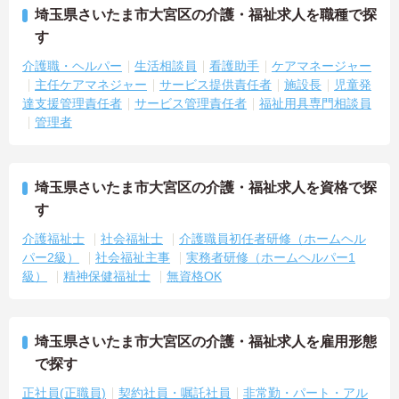
埼玉県さいたま市大宮区の介護・福祉求人を職種で探
す
介護職・ヘルパー
生活相談員
看護助手
ケアマネージャー
主任ケアマネジャー
サービス提供責任者
施設長
児童発
達支援管理責任者
サービス管理責任者
福祉用具専門相談員
管理者
埼玉県さいたま市大宮区の介護・福祉求人を資格で探
す
介護福祉士
社会福祉士
介護職員初任者研修（ホームヘル
パー2級）
社会福祉主事
実務者研修（ホームヘルパー1
級）
精神保健福祉士
無資格OK
埼玉県さいたま市大宮区の介護・福祉求人を雇用形態
で探す
正社員(正職員)
契約社員・嘱託社員
非常勤・パート・アル