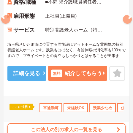
資格/職種
■不問 ※介護職員初任者研修修了（ヘルパー2級）以上、ユニットリーダー研修・認知症介護実践者研修あれば尚可 ※普通自動車運転免許あれば尚可
雇用形態
正社員(正職員)
サービス
特別養護老人ホーム（特養）
埼玉県さいたま市に位置する同施設はアットホームな雰囲気の特別
養護老人ホームです。残業もほぼなく、有給休暇の消化率も100％で
すので、プライベートとの両立もしっかりとはかることが出来ま
す。ご興味のある方には面接ポイント等をお伝えいたしますので、
お気軽にご相談ください。
詳細を見る
紹介してもらう
無料
ここに注目！
修制度あり
産休･育休･介護休暇取得実績あり
車通勤可
未経験OK
残業少なめ
社会保険完備
住宅手
交通
この法人の別の求人の一覧を見る