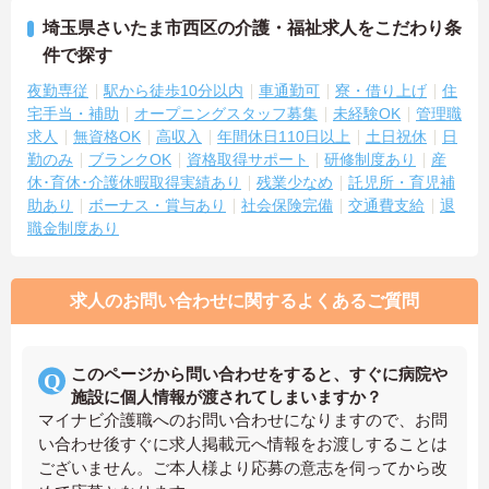
埼玉県さいたま市西区の介護・福祉求人をこだわり条
件で探す
夜勤専従
駅から徒歩10分以内
車通勤可
寮・借り上げ
住
宅手当・補助
オープニングスタッフ募集
未経験OK
管理職
求人
無資格OK
高収入
年間休日110日以上
土日祝休
日
勤のみ
ブランクOK
資格取得サポート
研修制度あり
産
休･育休･介護休暇取得実績あり
残業少なめ
託児所・育児補
助あり
ボーナス・賞与あり
社会保険完備
交通費支給
退
職金制度あり
求人のお問い合わせに関するよくあるご質問
このページから問い合わせをすると、すぐに病院や
施設に個人情報が渡されてしまいますか？
マイナビ介護職へのお問い合わせになりますので、お問
い合わせ後すぐに求人掲載元へ情報をお渡しすることは
ございません。ご本人様より応募の意志を伺ってから改