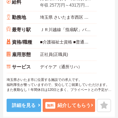
給料
年収 257万円～431万円程度 賞与込
勤務地
埼玉県 さいたま市西区 宝来591
最寄り駅
ＪＲ川越線「指扇駅」バス・車6分
資格/職種
■介護福祉士資格 ■普通自動車免許（送迎のため） ※ブランクのある方も歓迎
雇用形態
正社員(正職員)
サービス
デイケア（通所リハ）
埼玉県さいたま市に位置する施設での求人です。
福利厚生が整っていますので、安心してご就業していただけます。
また夜勤なし！年間休日は120日と多く、プライベートとの予定が立
てやすいです。
ご興味のある方は、お気軽にお問い合わせください。
詳細を見る
紹介してもらう
無料