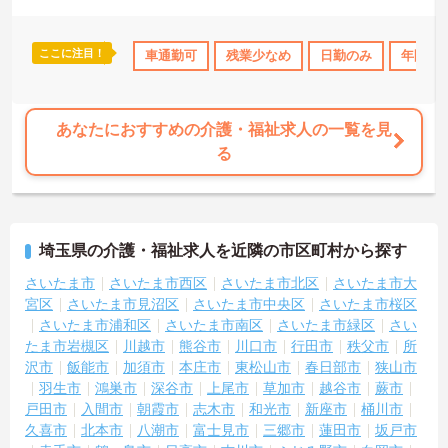
イルも自由でご自身の個性を大切にしながらのびのびと働ける風通
しの良い職場です。階層別研修や資格取得支援制度が整っているた
め有資格者の方がこれまでのご経験を活かしながら将来の管理職や
ここに注目！
休日110日以上
資格取得サポート
車通勤可
残業少なめ
研修制度あり
日勤のみ
産休･育休･介
年間休日
スペシャリストへと着実にキャリアアップを目指せるやりがいのあ
る環境です。
★おすすめPOINT★
あなたにおすすめの介護・福祉求人の一覧を見
【ワークライフバランスの充実】
る
・夜勤なしの日勤のみで年間休日119日を確保 ・リフレッシュ休暇
やこども休暇など特別休暇が充実
・産休育休や産後パパ育休制度など子育て支援体制が万全
【安心の高待遇と福利厚生】
・処遇改善手当を毎月および半期末手当として全額還元 ・配偶者1
埼玉県の介護・福祉求人を近隣の市区町村から探す
万円や満18歳未満の子5千円の手厚い扶養手当を支給
・結婚・出生・入学のお祝い金やヘルスチェック補助など独自の福
さいたま市
さいたま市西区
さいたま市北区
さいたま市大
利厚生制度を用意
宮区
さいたま市見沼区
さいたま市中央区
さいたま市桜区
【資格を活かせるキャリアアップ環境】
さいたま市浦和区
さいたま市南区
さいたま市緑区
さい
・公的資格取得や自己啓発支援制度を活用しスキルアップが可能
たま市岩槻区
川越市
熊谷市
川口市
行田市
秩父市
所
・管理職や他職種への転換など多彩なキャリアプランを用意
沢市
飯能市
加須市
本庄市
東松山市
春日部市
狭山市
・髪色やネイルなどが自由で個性を大切にできる社風
羽生市
鴻巣市
深谷市
上尾市
草加市
越谷市
蕨市
戸田市
入間市
朝霞市
志木市
和光市
新座市
桶川市
久喜市
北本市
八潮市
富士見市
三郷市
蓮田市
坂戸市