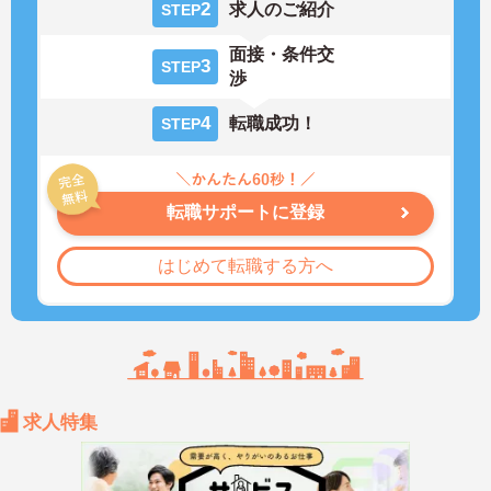
2
求人のご紹介
STEP
面接・条件交
3
STEP
渉
4
転職成功！
STEP
転職サポートに登録
はじめて転職する方へ
求人特集