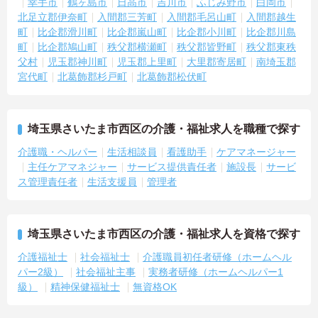
幸手市
鶴ヶ島市
日高市
吉川市
ふじみ野市
白岡市
北足立郡伊奈町
入間郡三芳町
入間郡毛呂山町
入間郡越生
町
比企郡滑川町
比企郡嵐山町
比企郡小川町
比企郡川島
町
比企郡鳩山町
秩父郡横瀬町
秩父郡皆野町
秩父郡東秩
父村
児玉郡神川町
児玉郡上里町
大里郡寄居町
南埼玉郡
宮代町
北葛飾郡杉戸町
北葛飾郡松伏町
埼玉県さいたま市西区の介護・福祉求人を職種で探す
介護職・ヘルパー
生活相談員
看護助手
ケアマネージャー
主任ケアマネジャー
サービス提供責任者
施設長
サービ
ス管理責任者
生活支援員
管理者
埼玉県さいたま市西区の介護・福祉求人を資格で探す
介護福祉士
社会福祉士
介護職員初任者研修（ホームヘル
パー2級）
社会福祉主事
実務者研修（ホームヘルパー1
級）
精神保健福祉士
無資格OK