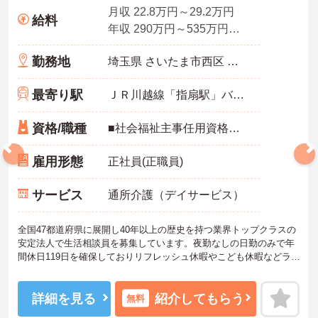
月収 22.8万円～29.2万円
給料
年収 290万円～535万円程度 月給×12ヶ月＋賞与
勤務地
埼玉県 さいたま市西区 プラザ103-9
最寄り駅
ＪＲ川越線「指扇駅」バス・車8分
資格/職種
■社会福祉主事任用資格・介護福祉士 いずれかの資格必須 ■経験：不問
雇用形態
正社員(正職員)
サービス
通所介護（デイサービス）
全国47都道府県に展開し40年以上の歴史を持つ業界トップクラスの
安定法人で生活相談員を募集しています。夜勤なしの日勤のみで年
間休日119日を確保しておりリフレッシュ休暇やこども休暇などライ
フステージに合わせた働き方が可能です。処遇改善手当の全額還元
や実績最大105万円の賞与に加え配偶者1万円などの手厚い扶養手当
をご用意しています。独自の福利厚生制度によるお祝い金や宿泊費
詳細を見る
紹介してもらう
無料
補助などスタッフの生活を支える制度も充実しています。髪色やネ