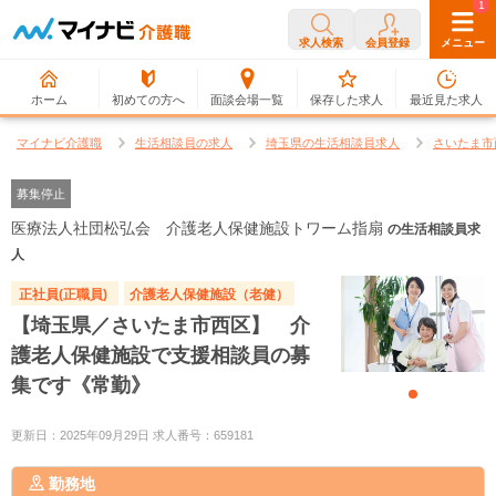
0
1
求人検索
会員登録
メニュー
ホーム
初めての方へ
面談会場一覧
保存した求人
最近見た求人
マイナビ介護職
生活相談員の求人
埼玉県の生活相談員求人
さいたま市
募集停止
医療法人社団松弘会 介護老人保健施設トワーム指扇
の生活相談員求
人
正社員(正職員)
介護老人保健施設（老健）
【埼玉県／さいたま市西区】 介
護老人保健施設で支援相談員の募
集です《常勤》
更新日：2025年09月29日 求人番号：659181
勤務地