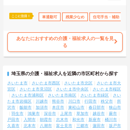
身の個性を大切にしながら自分らしいスタイルで働くことができま
す。認知症ケアの専門性を高めたい方にも最適な環境であり、手厚
い研修体制を通じて働きながらスキルアップを目指すことも可能で
ここに注目！
借り上げ
託児所・育児補助
車通勤可
無資格OK
残業少なめ
年間休日110日以上
住宅手当・補助
資
す。年間17日のリフレッシュ休暇や定年後の再雇用制度など、長期
的にキャリアを描ける福利厚生も大きな魅力です。
★おすすめPOINT★
あなたにおすすめの介護・福祉求人の一覧を見
【チーム全体で情報を共有し、一人で抱え込まずに働ける環境で
る
す】
・毎朝スタッフ全員で情報共有のミーティングを実施しているた
め、お客様の変化や業務連絡を細やかに把握できます。
・困った時もすぐに相談してフォローし合える体制が整っているの
で、安心して業務に取り組むことが期待できます。
埼玉県の介護・福祉求人を近隣の市区町村から探す
【独自の特別報酬制度により、確かな収入アップが見込めます】
さいたま市
さいたま市西区
さいたま市北区
さいたま市大
・賞与年2回に加え、施設運営への貢献やチームワークを評価する特
宮区
さいたま市見沼区
さいたま市中央区
さいたま市桜区
別報酬が支給される仕組みがあります。
さいたま市浦和区
さいたま市南区
さいたま市緑区
さい
・目に見える形で日々の努力がしっかりと還元されることで、高い
たま市岩槻区
川越市
熊谷市
川口市
行田市
秩父市
所
モチベーションを保ちながら将来的な昇給を目指せます。
沢市
飯能市
加須市
本庄市
東松山市
春日部市
狭山市
羽生市
鴻巣市
深谷市
上尾市
草加市
越谷市
蕨市
【自分らしいスタイルを大切にしながら、無理のないペースで働け
ます】
戸田市
入間市
朝霞市
志木市
和光市
新座市
桶川市
・清潔感と節度があれば髪色やネイルなどの制限がないため、ご自
久喜市
北本市
八潮市
富士見市
三郷市
蓮田市
坂戸市
身の個性を尊重した働き方を叶えられます。