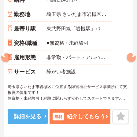
給料
勤務地
埼玉県 さいたま市岩槻区 谷下1番1
最寄り駅
東武野田線「岩槻駅」バス・車5分
資格/職種
■無資格・未経験可
雇用形態
非常勤・パート・アルバイト
サービス
障がい者施設
埼玉県さいたま市岩槻区に位置する障害福祉サービス事業所にて支
援員の募集です！
無資格・未経験可！経験に関わらず安心してスタートできます♪
各種手当あり！頑張りをしっかりと評価しているので、モチベーシ
ョンを保ちやすい環境です◎
ご興味のある方は、マイナビ介護職までお問い合わせください。
詳細を見る
紹介してもらう
無料