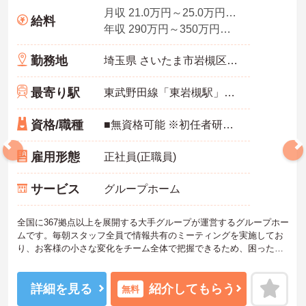
月収 21.0万円～25.0万円程度（諸手当込み）／介護福祉士
給料
年収 290万円～350万円程度（諸手当込み）／介護福祉士
勤務地
埼玉県 さいたま市岩槻区 飯塚1280-3
最寄り駅
東武野田線「東岩槻駅」バス・車9分
資格/職種
■無資格可能 ※初任者研修あれば尚可
雇用形態
正社員(正職員)
サービス
グループホーム
全国に367拠点以上を展開する大手グループが運営するグループホー
ムです。毎朝スタッフ全員で情報共有のミーティングを実施してお
り、お客様の小さな変化をチーム全体で把握できるため、困った時
もすぐに相談できる安心の体制が整っています。待遇面では、賞与
年2回に加え、日々の努力や売上への寄与を評価する特別報酬が支給
されるため、高いモチベーションを保ちながら勤務できる環境で
詳細を見る
紹介してもらう
無料
す。さらに、清潔感があれば髪色やネイルなどの規定がなく、ご自