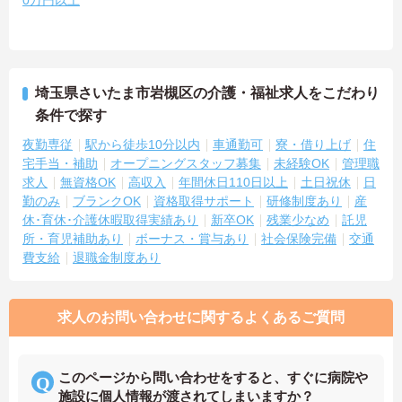
埼玉県さいたま市岩槻区の介護・福祉求人をこだわり
条件で探す
夜勤専従
駅から徒歩10分以内
車通勤可
寮・借り上げ
住
宅手当・補助
オープニングスタッフ募集
未経験OK
管理職
求人
無資格OK
高収入
年間休日110日以上
土日祝休
日
勤のみ
ブランクOK
資格取得サポート
研修制度あり
産
休･育休･介護休暇取得実績あり
新卒OK
残業少なめ
託児
所・育児補助あり
ボーナス・賞与あり
社会保険完備
交通
費支給
退職金制度あり
求人のお問い合わせに関するよくあるご質問
このページから問い合わせをすると、すぐに病院や
施設に個人情報が渡されてしまいますか？