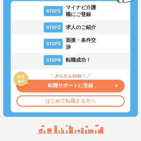
マイナビ介護
1
STEP
職にご登録
2
求人のご紹介
STEP
面接・条件交
3
STEP
渉
4
転職成功！
STEP
転職サポートに登録
はじめて転職する方へ