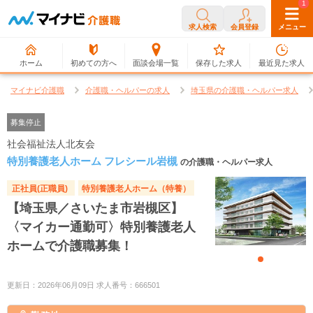
0
1
求人検索
会員登録
メニュー
ホーム
初めての方へ
面談会場一覧
保存した求人
最近見た求人
マイナビ介護職
介護職・ヘルパーの求人
埼玉県の介護職・ヘルパー求人
募集停止
社会福祉法人北友会
特別養護老人ホーム フレシール岩槻
の介護職・ヘルパー求人
正社員(正職員)
特別養護老人ホーム（特養）
【埼玉県／さいたま市岩槻区】
〈マイカー通勤可〉特別養護老人
ホームで介護職募集！
更新日：2026年06月09日 求人番号：666501