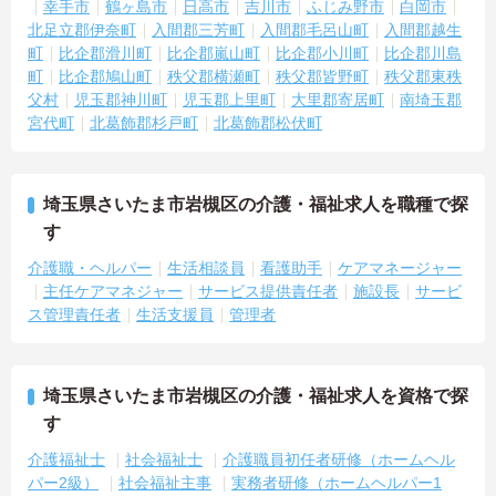
幸手市
鶴ヶ島市
日高市
吉川市
ふじみ野市
白岡市
・月平均残業時間が少なく、年間17日のリフレッシュ休暇も取得で
北足立郡伊奈町
入間郡三芳町
入間郡毛呂山町
入間郡越生
きる環境で、心身のゆとりを維持できます。
町
比企郡滑川町
比企郡嵐山町
比企郡小川町
比企郡川島
町
比企郡鳩山町
秩父郡横瀬町
秩父郡皆野町
秩父郡東秩
【手厚い資格取得支援や継続雇用制度で、将来の安心感が得られま
父村
児玉郡神川町
児玉郡上里町
大里郡寄居町
南埼玉郡
す】
宮代町
北葛飾郡杉戸町
北葛飾郡松伏町
・勤務時間内で受講可能な資格取得サポートが整備されているた
め、働きながら着実に認知症ケアの専門性を磨けます。
・65歳の定年後も70歳まで勤務可能な再雇用制度が設けられてお
り、一つの職場で安定して長く活躍し続けることが可能です。
埼玉県さいたま市岩槻区の介護・福祉求人を職種で探
す
介護職・ヘルパー
生活相談員
看護助手
ケアマネージャー
主任ケアマネジャー
サービス提供責任者
施設長
サービ
ス管理責任者
生活支援員
管理者
埼玉県さいたま市岩槻区の介護・福祉求人を資格で探
す
介護福祉士
社会福祉士
介護職員初任者研修（ホームヘル
パー2級）
社会福祉主事
実務者研修（ホームヘルパー1