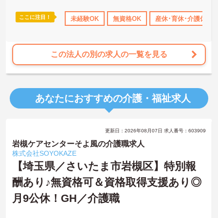
ここに注目！
休日110日以上
産休･育休･介護休暇取得実績あり
未経験OK
無資格OK
産休･育休･介護休暇
社会保険完備
この法人の別の求人の一覧を見る
あなたにおすすめの介護・福祉求人
更新日：2026年08月07日 求人番号：603909
岩槻ケアセンターそよ風の介護職求人
株式会社SOYOKAZE
【埼玉県／さいたま市岩槻区】特別報
酬あり♪無資格可＆資格取得支援あり◎
月9公休！GH／介護職