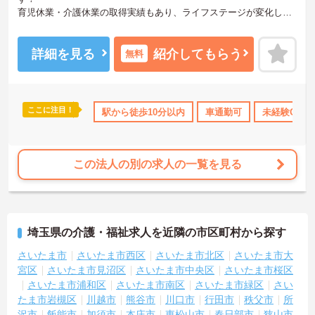
育児休業・介護休業の取得実績もあり、ライフステージが変化して
も安心してお勤めいただける環境です。
また、24時間預かり可能の保育室も完備されているため、子育て中
の方にもオススメです。
詳細を見る
紹介してもらう
無料
ご興味ある方には、面接対策ポイントなど、さらに詳細をお話しい
たしますのでお気軽にご相談ください！
ここに注目！
K
寮・借り上げ
住宅手当・補助
駅から徒歩10分以内
託児所・育児補助
車通勤可
未経験OK
年間休日
この法人の別の求人の一覧を見る
埼玉県の介護・福祉求人を近隣の市区町村から探す
さいたま市
さいたま市西区
さいたま市北区
さいたま市大
宮区
さいたま市見沼区
さいたま市中央区
さいたま市桜区
さいたま市浦和区
さいたま市南区
さいたま市緑区
さい
たま市岩槻区
川越市
熊谷市
川口市
行田市
秩父市
所
沢市
飯能市
加須市
本庄市
東松山市
春日部市
狭山市