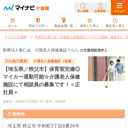
0
1
求人検索
会員登録
メニュー
ホーム
初めての方へ
面談会場一覧
保存した求人
最近見た求人
マイナビ介護職
医療法人俊仁会 介護老人保健施設うららの介護職・福祉求人・
医療法人俊仁会 介護老人保健施設うらら
の支援相談員求人
正社員(正職員)
介護老人保健施設（老健）
【埼玉県／秩父市】保育室完備◎
マイカー通勤可能☆介護老人保健
施設にて相談員の募集です！＜正
社員＞
更新日：2023年11月09日 求人番号：696348
勤務地
埼玉県
秩父市 中村町3丁目6番24号