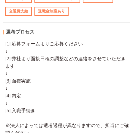
交通費支給
退職金制度あり
選考プロセス
[1] 応募フォームよりご応募ください
↓
[2] 弊社より面接日程の調整などの連絡をさせていただき
ます
↓
[3] 面接実施
↓
[4] 内定
↓
[5] 入職手続き
※法人によっては選考過程が異なりますので、担当にご確
認ください