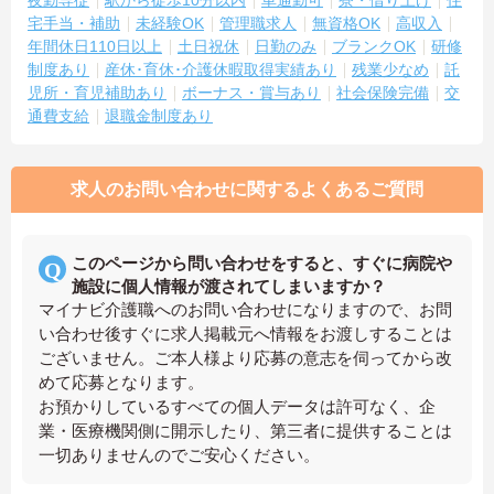
宅手当・補助
未経験OK
管理職求人
無資格OK
高収入
年間休日110日以上
土日祝休
日勤のみ
ブランクOK
研修
制度あり
産休･育休･介護休暇取得実績あり
残業少なめ
託
児所・育児補助あり
ボーナス・賞与あり
社会保険完備
交
通費支給
退職金制度あり
求人のお問い合わせに関するよくあるご質問
このページから問い合わせをすると、すぐに病院や
施設に個人情報が渡されてしまいますか？
マイナビ介護職へのお問い合わせになりますので、お問
い合わせ後すぐに求人掲載元へ情報をお渡しすることは
ございません。ご本人様より応募の意志を伺ってから改
めて応募となります。
お預かりしているすべての個人データは許可なく、企
業・医療機関側に開示したり、第三者に提供することは
一切ありませんのでご安心ください。