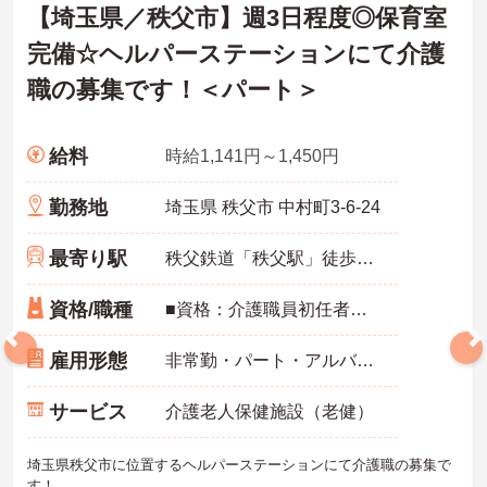
【埼玉県／秩父市】週3日程度◎保育室
完備☆ヘルパーステーションにて介護
職の募集です！＜パート＞
給料
時給1,141円～1,450円
勤務地
埼玉県 秩父市 中村町3-6-24
最寄り駅
秩父鉄道「秩父駅」徒歩10分
資格/職種
■資格：介護職員初任者研修以上、普通自動車運転免許（AT限定可） ■経験：不問
雇用形態
非常勤・パート・アルバイト
サービス
介護老人保健施設（老健）
埼玉県秩父市に位置するヘルパーステーションにて介護職の募集で
す！