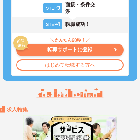
面接・条件交
3
STEP
渉
4
転職成功！
STEP
転職サポートに登録
はじめて転職する方へ
求人特集