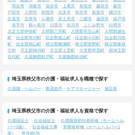
羽生市
鴻巣市
深谷市
上尾市
草加市
越谷市
蕨市
戸田市
入間市
朝霞市
志木市
和光市
新座市
桶川市
久喜市
北本市
八潮市
富士見市
三郷市
蓮田市
坂戸市
幸手市
鶴ヶ島市
日高市
吉川市
ふじみ野市
白岡市
北足立郡伊奈町
入間郡三芳町
入間郡毛呂山町
入間郡越生
町
比企郡滑川町
比企郡嵐山町
比企郡小川町
比企郡川島
町
比企郡鳩山町
秩父郡横瀬町
秩父郡皆野町
秩父郡東秩
父村
児玉郡神川町
児玉郡上里町
大里郡寄居町
南埼玉郡
宮代町
北葛飾郡杉戸町
北葛飾郡松伏町
埼玉県秩父市の介護・福祉求人を職種で探す
介護職・ヘルパー
看護助手
ケアマネージャー
施設長
埼玉県秩父市の介護・福祉求人を資格で探す
介護福祉士
社会福祉士
介護職員初任者研修（ホームヘル
パー2級）
社会福祉主事
実務者研修（ホームヘルパー1
級）
無資格OK