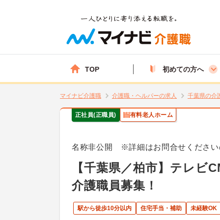
TOP
初めての方へ
マイナビ介護職
介護職・ヘルパーの求人
千葉県の介
正社員(正職員)
有料老人ホーム
名称非公開 ※詳細はお問合せください
【千葉県／柏市】テレビC
介護職員募集！
駅から徒歩10分以内
住宅手当・補助
未経験OK