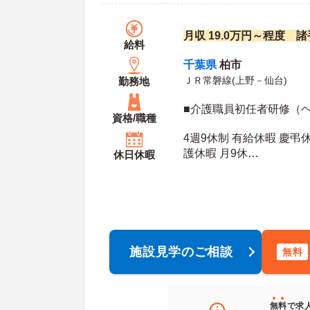
月収 19.0万円～程度 
給料
千葉県
柏市
ＪＲ常磐線(上野－仙台)
勤務地
■介護職員初任者研修（
資格/職種
4週9休制 有給休暇 慶弔
護休暇 月9休
休日休暇
年間休
施設見学のご相談
無料
無料
で求