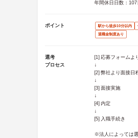
年間休日日数：107
ポイント
駅から徒歩10分以内
退職金制度あり
選考
[1] 応募フォーム
プロセス
↓
[2] 弊社より面
↓
[3] 面接実施
↓
[4] 内定
↓
[5] 入職手続き
※法人によっては