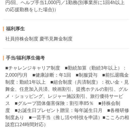
円/回、ヘルプ手当1,000円／1勤務(別事業所に1回4h以上
の応援勤務をした場合)）
福利厚生
社員持株会制度 慶弔見舞金制度
手当/福利厚生備考
■チャレンジキャリア制度 ■勤続加算（勤続3年以上）：
2,000円/月 ■健康診断：年1回 ■制服貸与 ■前払退職金
制度：勤続1年以上 ■組合制度（共済制度）：祝い金・見
舞金、任意加入共済、映画割引、提携ホテルの割引、グル
メ・ショッピング、レジャー施設割引、旅行優待サービ
ス ■グループ団体傷害保険：割引率85％ ■持株会制
度 ■お誕生日プレゼント贈呈：毎年誕生日月 ■各種研修
制度あり ■一芸手当（推し活や特技を申請）■こころの相
談窓口24時間対応）