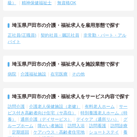
級）
精神保健福祉士
無資格OK
埼玉県戸田市の介護・福祉求人を雇用形態で探す
正社員(正職員)
契約社員・嘱託社員
非常勤・パート・アル
バイト
埼玉県戸田市の介護・福祉求人を施設業態で探す
病院
介護福祉施設
在宅医療
その他
埼玉県戸田市の介護・福祉求人をサービス内容で探す
訪問介護
介護老人保健施設（老健）
有料老人ホーム
サー
ビス付き高齢者向け住宅（サ高住）
特別養護老人ホーム（特
養）
通所介護（デイサービス）
デイケア（通所リハ）
グ
ループホーム
障がい者施設
訪問入浴
訪問看護
訪問診療
定期巡回
ケアハウス・高齢者住宅地
ショートステイ
養