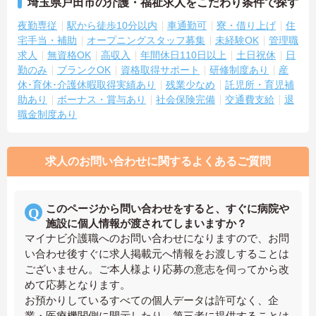
埼玉県戸田市の介護・福祉求人をこだわり条件で探す
夜勤専従
駅から徒歩10分以内
車通勤可
寮・借り上げ
住
宅手当・補助
オープニングスタッフ募集
未経験OK
管理職
求人
無資格OK
高収入
年間休日110日以上
土日祝休
日
勤のみ
ブランクOK
資格取得サポート
研修制度あり
産
休･育休･介護休暇取得実績あり
残業少なめ
託児所・育児補
助あり
ボーナス・賞与あり
社会保険完備
交通費支給
退
職金制度あり
求人のお問い合わせに関するよくあるご質問
このページから問い合わせをすると、すぐに病院や
施設に個人情報が渡されてしまいますか？
マイナビ介護職へのお問い合わせになりますので、お問
い合わせ後すぐに求人掲載元へ情報をお渡しすることは
ございません。ご本人様より応募の意志を伺ってから改
めて応募となります。
お預かりしているすべての個人データは許可なく、企
業・医療機関側に開示したり、第三者に提供することは