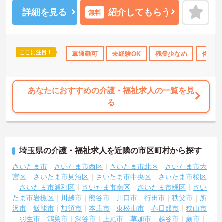
ことが可能です。日々の頑張りやチームワークは賞与とは別に支給
される特別報酬としてしっかり還元されるため、高いモチベーショ
詳細を見る
紹介してもらう
無料
ンを維持しながら業務に取り組めます。残業は少なく、月9日の公休
に加えて年間17日のリフレッシュ休暇も用意されており、プライベ
ートの時間を大切にできる環境です。定年65歳以降も再雇用制度に
より70歳まで勤務可能であり、退職金制度も完備されているなど、
ここに注目！
交通費支給
車通勤可
未経験OK
残業少なめ
住宅手
長期的に安定したキャリアを築いていける職場です。入社後はOJT
による丁寧なフォロー体制があり、資格取得支援制度も活用しなが
ら更なるスキルアップを目指せます。
★おすすめPOINT★
あなたにおすすめの介護・福祉求人の一覧を見
【賞与とは別に特別報酬が支給され、収入アップが期待できます】
る
・日々の施設運営への貢献やチームワークが多角的に評価されるた
め、目に見える形で還元されます。
・努力がダイレクトに評価へつながる制度により、仕事へのモチベ
ーションを高めながら働けます。
埼玉県の介護・福祉求人を近隣の市区町村から探す
【チームでの情報共有が徹底されており、安心して業務に取り組め
る体制です】
さいたま市
さいたま市西区
さいたま市北区
さいたま市大
・毎朝スタッフ全員でミーティングを行い、お客様の体調や業務連
宮区
さいたま市見沼区
さいたま市中央区
さいたま市桜区
絡を細やかに共有する仕組みがあります。
さいたま市浦和区
さいたま市南区
さいたま市緑区
さい
・多職種連携で職種を超えて相談しやすい雰囲気のもと、困った時
たま市岩槻区
川越市
熊谷市
川口市
行田市
秩父市
所
もすぐにお互いをフォローし合えます。
沢市
飯能市
加須市
本庄市
東松山市
春日部市
狭山市
羽生市
鴻巣市
深谷市
上尾市
草加市
越谷市
蕨市
【残業が少なく独自の休暇制度も完備され、長期的に安定して働け