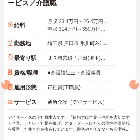
ービス／介護職
月収 23.4万円～26.4万円程度 諸手当込
給料
年収 314万円～350万円程度（諸手当込み）、別途賞与年2回支給
勤務地
埼玉県 戸田市 氷川町2-16-23
最寄り駅
ＪＲ埼京線「戸田(埼玉)駅」徒歩17分
資格/職種
■介護福祉士・介護職員初任者研修（ヘルパー2級）以上 ※ブランク可能
雇用形態
正社員(正職員)
サービス
通所介護（デイサービス）
デイサービスの正社員求人です。「目指すは世界一仲間を大切にす
る企業。」という社是を掲げ、スタッフ一人ひとりの個性や価値観
を尊重した働き方を推進しています。髪色やネイルなども清潔感が
あれば原則自由となっており、自分らしいスタイルで無理なく働く