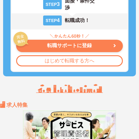
面接・条件交
3
STEP
渉
4
転職成功！
STEP
転職サポートに登録
はじめて転職する方へ
求人特集