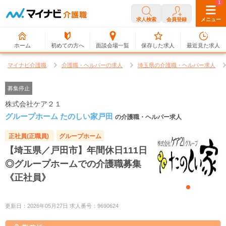
0
1
求人検索
会員登録
メニュー
ホーム
初めての方へ
面談会場一覧
保存した求人
最近見た求人
マイナビ介護職
介護職・ヘルパーの求人
埼玉県の介護職・ヘルパー求人
募集停止
株式会社ケア２１
グループホーム たのしい家戸田
の介護職・ヘルパー求人
正社員(正職員)
グループホーム
【埼玉県／戸田市】年間休日111日
◎グループホームでの介護職募集
《正社員》
更新日：2026年05月27日 求人番号：9690624