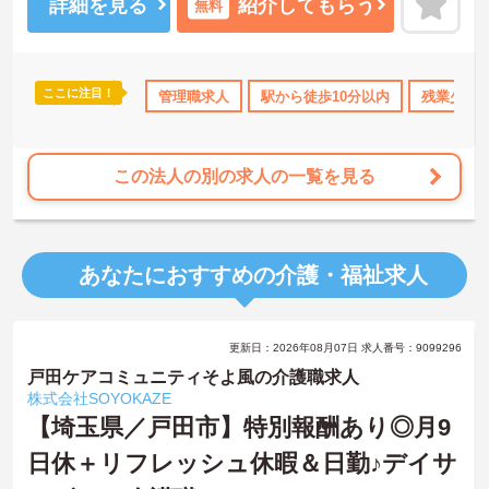
ん、従業員も活き活きと働ける環境をつくりませんか？
詳細を見る
紹介してもらう
無料
ご興味ある方には、面接対策ポイントなど、さらに詳細をお話しい
たしますのでお気軽にご相談ください！
ここに注目！
手当・補助
年間休日110日以上
管理職求人
高収入
駅から徒歩10分以内
ボーナス・賞与あり
残業少な
この法人の別の求人の一覧を見る
あなたにおすすめの介護・福祉求人
更新日：2026年08月07日 求人番号：9099296
戸田ケアコミュニティそよ風の介護職求人
株式会社SOYOKAZE
【埼玉県／戸田市】特別報酬あり◎月9
日休＋リフレッシュ休暇＆日勤♪デイサ