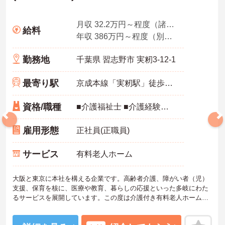
月収 32.2万円～程度（諸手当込み）※介護福祉士モデル
給料
年収 386万円～程度（別途賞与付与）
勤務地
千葉県 習志野市 実籾3-12-1
最寄り駅
京成本線「実籾駅」徒歩3分
資格/職種
■介護福祉士 ■介護経験が5年以上ある方 ※リーダー経験、管理者・マネジメント経験がある方優遇
雇用形態
正社員(正職員)
サービス
有料老人ホーム
大阪と東京に本社を構える企業です。高齢者介護、障がい者（児）
支援、保育を核に、医療や教育、暮らしの応援といった多岐にわた
るサービスを展開しています。この度は介護付き有料老人ホームの
副施設長として幅広い業務をお任せいたします。これまでのご経験
を活かして即戦力としてご活躍いただきます。ご利用者様はもちろ