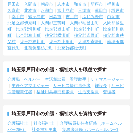
る環境です】
戸田市
入間市
朝霞市
志木市
和光市
新座市
桶川市
・残業は少なく、年間17日のリフレッシュ休暇も取得できること
久喜市
北本市
八潮市
富士見市
三郷市
蓮田市
坂戸市
で、心身の疲労をしっかり回復できます。
幸手市
鶴ヶ島市
日高市
吉川市
ふじみ野市
白岡市
・定年65歳以降も再雇用制度で70歳まで勤務可能であり、退職金制
北足立郡伊奈町
入間郡三芳町
入間郡毛呂山町
入間郡越生
度も備わって無理なく長く続けられます。
町
比企郡滑川町
比企郡嵐山町
比企郡小川町
比企郡川島
町
比企郡鳩山町
秩父郡横瀬町
秩父郡皆野町
秩父郡東秩
【一人ひとりの個性や希望を尊重し、自分らしくキャリアを描ける
父村
児玉郡神川町
児玉郡上里町
大里郡寄居町
南埼玉郡
職場です】
宮代町
北葛飾郡杉戸町
北葛飾郡松伏町
・時短勤務からフルタイム、さらには管理者へのステップアップま
で、ライフステージに合わせた働き方を選択できます。
・清潔感があれば髪色やネイルなども自由となっており、自分らし
いスタイルを大切にできる環境です。
埼玉県戸田市の介護・福祉求人を職種で探す
介護職・ヘルパー
生活相談員
看護助手
ケアマネージャー
主任ケアマネジャー
サービス提供責任者
施設長
サービ
ス管理責任者
福祉用具専門相談員
生活支援員
管理者
埼玉県戸田市の介護・福祉求人を資格で探す
介護福祉士
社会福祉士
介護職員初任者研修（ホームヘル
パー2級）
社会福祉主事
実務者研修（ホームヘルパー1