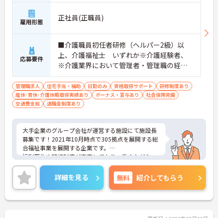
正社員(正職員)
雇用形態
■介護職員初任者研修（ヘルパー2級）以
上、介護福祉士 いずれか※介護経験者、
応募要件
※介護業界において管理者・管理職の経験
ある方、介護福祉士をお持ちの方、他社に
おいて施設長経験者歓迎 ■普通自動車運転
管理職求人
住宅手当・補助
日勤のみ
資格取得サポート
研修制度あり
産休･育休･介護休暇取得実績あり
免許（ＡＴ限定可）お持ちの方歓迎
ボーナス・賞与あり
社会保険完備
交通費支給
退職金制度あり
大手企業のグループ会社が運営する施設にて施設長
募集です！2021年10月時点で305拠点を展開する総
合福祉事業を展開する企業です。
福利厚生や研修制度が充実しており、働きながらス
キルアップ・キャリアップが可能！WLBも大切にし
ていますので、長く働きやすい環境が整っていま
詳細を見る
無料
紹介してもらう
す。
ご興味ある方には、面接対策ポイントなど、さらに
詳細をお話しいたしますのでお気軽にご相談くださ
い！