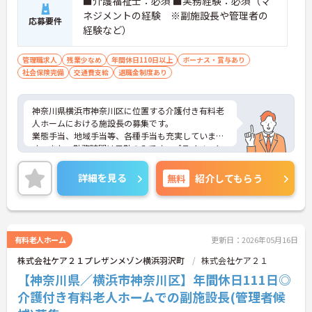
■介護福祉士：必須 ■実務経験：必須（マ
ネジメントの経験 ※副施設長や管理者の
応募要件
経験など）
管理職求人
残業少なめ
年間休日110日以上
ボーナス・賞与あり
社会保険完備
交通費支給
退職金制度あり
神奈川県横浜市神奈川区に位置する介護付き有料老
人ホームにおける施設長の募集です。
業態手当、地域手当等、各種手当も充実していま
す。また、勤務時間は日勤のみです。プライベート
とのメリハリのある働き方が可能です。
ご興味のある方には、面接対策ポイントなど、さら
詳細を見る
無料
紹介してもらう
に詳細をお話しいたしますのでお気軽にご相談くだ
さい！
有料老人ホーム
更新日：2026年05月16日
株式会社ケア２１プレザンメゾン横浜羽沢町
株式会社ケア２１
【神奈川県／横浜市神奈川区】年間休日111日◎
介護付き有料老人ホームでの副施設長(管理者候