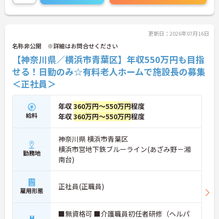
更新日：2026年07月16日
名称非公開 ※詳細はお問合せください
【神奈川県／横浜市青葉区】年収550万円も目指
せる！日勤のみ☆有料老人ホームで施設長の募集
＜正社員＞
年収
360万円～550万円
程度
給料
年収
360万円～550万円
程度
神奈川県 横浜市青葉区
横浜市営地下鉄ブルーライン(あざみ野－湘
勤務地
南台)
正社員(正職員)
雇用形態
■無資格可 ■介護職員初任者研修（ヘルパ