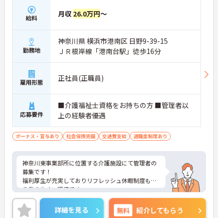
月収
26.0万円
～
給料
神奈川県 横浜市港南区 日野9-39-15
勤務地
ＪＲ根岸線「港南台駅」徒歩16分
正社員(正職員)
雇用形態
■介護福祉士資格をお持ちの方 ■管理者以
応募要件
上の経験者優遇
ボーナス・賞与あり
社会保険完備
交通費支給
退職金制度あり
神奈川東事業部所に位置する介護施設にて管理者の
募集です！
福利厚生が充実しておりリフレッシュ休暇制度もあ
り働きやすい環境です。
ご興味ある方には、面接対策ポイントなど、さらに
詳細をお話しいたしますのでお気軽にご相談くださ
詳細を見る
無料
紹介してもらう
い！