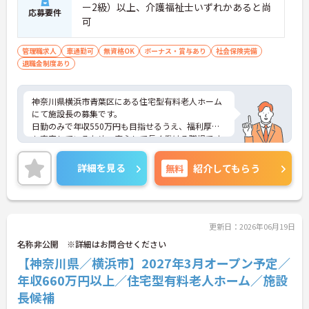
ー2級）以上、介護福祉士いずれかあると尚
応募要件
可
管理職求人
車通勤可
無資格OK
ボーナス・賞与あり
社会保険完備
退職金制度あり
神奈川県横浜市青葉区にある住宅型有料老人ホーム
にて施設長の募集です。
日勤のみで年収550万円も目指せるうえ、福利厚生
も充実しているため、安心して長く働ける職場です
☆
ご興味のある方には、面接対策ポイントなど、さら
詳細を見る
無料
紹介してもらう
に詳細をご案内しますのでお気軽にご相談くださ
い！
更新日：2026年06月19日
名称非公開 ※詳細はお問合せください
【神奈川県／横浜市】2027年3月オープン予定／
年収660万円以上／住宅型有料老人ホーム／施設
長候補