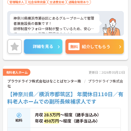
管理職求人
社会保険完備
交通費支給
退職金制度あり
神奈川県横浜市瀬谷区にあるグループホームで管理
者兼施設長の募集です！
研修制度やフォロー体制が整っているため、安心し
て一つひとつの業務を習得できます♪
また、週休2日制で、夏季休暇や年末年始休暇もあ
るため、プライベートの時間をしっかり確保できま
詳細を見る
無料
紹介してもらう
す！
ご興味ある方は面接ポイントをお伝えしますので、
お気軽にご連絡ください。
有料老人ホーム
更新日：2026年05月13日
プラウドライフ株式会社はなことばセンター南
プラウドライフ株式会
社
【神奈川県／横浜市都筑区】 年間休日110日／有
料老人ホームでの副所長候補求人です
月収
28.5万円
～程度（諸手当込み）
給料
年収
450万円
～程度（諸手当込み）