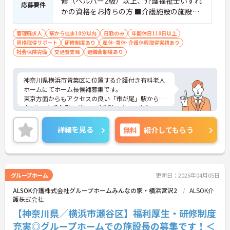
修（ヘルパー2級）以上、介護福祉士いずれ
応募要件
かの資格をお持ちの方 ■介護施設の施設長
経験2年以上 ■介護職の現場経験1年以上
管理職求人
駅から徒歩10分以内
日勤のみ
年間休日110日以上
資格取得サポート
研修制度あり
産休･育休･介護休暇取得実績あり
社会保険完備
交通費支給
退職金制度あり
神奈川県横浜市青葉区に位置する介護付き有料老人
ホームにてホーム長候補募集です。
東京方面からもアクセスの良い「市が尾」駅から徒
歩6分！大手企業のグループ系列ですので安心して
就業頂けます。
また、手厚い福利厚生、教育体制が用意されていま
詳細を見る
無料
紹介してもらう
すので、着実に仕事を覚え、長く働ける環境が整っ
ています。
ご興味のある方には、面接対策ポイントなど、さら
に詳細をお話いたしますので、お気軽にご相談くだ
さい。
グループホーム
更新日：2026年04月05日
ALSOK介護株式会社グループホームみんなの家・横浜宮沢2
ALSOK介
護株式会社
【神奈川県／横浜市瀬谷区】福利厚生・研修制度
充実◎グループホームでの施設長の募集です！＜