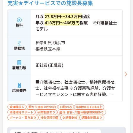
充実★デイサービスでの施設長募集
やりがいを感じていただける大変おすすめの求人と
なっております。
月収
27.8万円～34.3万円
程度
★おすすめPOINT★
年収
418万円～466万円
程度 ※介護福祉士
【安定した高収入と充実の福利厚生】
給料
モデル
・想定年収668万円と高い給与水準に加えて業績に
よる決算賞与の支給があります
・確定給付企業年金への加入や勤続3年以上の退職
神奈川県 横浜市
金制度など将来に向けた備えができます
勤務地
相模鉄道本線
・1食200円程度の食事補助や会員制リゾート施設の
利用など嬉しい待遇が揃っております
正社員(正職員)
雇用形態
【ワークライフバランスを大切にできる環境】
・緊急時を除いて基本日勤のみの勤務となるため生
活リズムを整えやすくあります
■介護福祉士、社会福祉士、精神保健福祉
・年間休日110日のほかご自身の誕生月に1日取得で
士、社会福祉主事 ※介護実務経験、介護サ
きる誕生日休暇があります ・産休育休や子どもの看
応募要件
ービスマネジメントに関する実務経験、運
護休暇などライフステージの変化に合わせて柔軟に
お休みできます
営マネジメントに関する実務経験、チーム
マネジメントに関する実務経験必須 ■普通
管理職求人
駅から徒歩10分以内
日勤のみ
年間休日110日以上
【手厚いサポートとキャリアアップ体制】
資格取得サポート
自動車運転免許（AT可）必須
研修制度あり
産休･育休･介護休暇取得実績あり
・入職後は既存施設にて業務の流れを学べる現場研
ボーナス・賞与あり
社会保険完備
交通費支給
退職金制度あり
修があるため安心して就業できます
・働きながら上位資格を目指せる費用全額負担の資
格取得支援制度があります ・施設長としてスタッフ