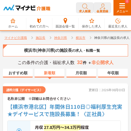
0
0
求人検索
会員登録
メニュー
ホーム
初めての方へ
面談会場一覧
保存した求人
最近見た求人
マイナビ介護職
施設長
神奈川県
横浜市
神奈川県の施設長の求人
横浜市(神奈川県)の施設長
の求人・転職一覧
32
この条件の介護・福祉求人数
非公開求人
件 ＋
おすすめ順
新着順
月収順
年収順
通所介護（デイサービス）
更新日：2026年08月03日
名称非公開 ※詳細はお問合せください
【横浜市港北区】年間休日110日◎福利厚生充実
★デイサービスで施設長募集！〈正社員〉
月収
27.8万円～34.3万円
程度