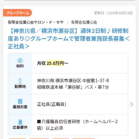
◎
ご興味のある方は、マイナビ介護職までお問い合わ
グループホーム
更新日：2026年05月14日
せください。
有限会社優心会サロン・ド・せや
有限会社優心会
【神奈川県／横浜市瀬谷区】週休2日制♪研修制
度あり◎グループホームで管理者兼施設長募集＜
正社員＞
月収
25.0万円
～
給料
神奈川県 横浜市瀬谷区 中屋敷1-37-8
勤務地
相模鉄道本線「瀬谷駅」バス・車7分
正社員(正職員)
雇用形態
■介護職員初任者研修（ホームヘルパー2
応募要件
級）以上必須