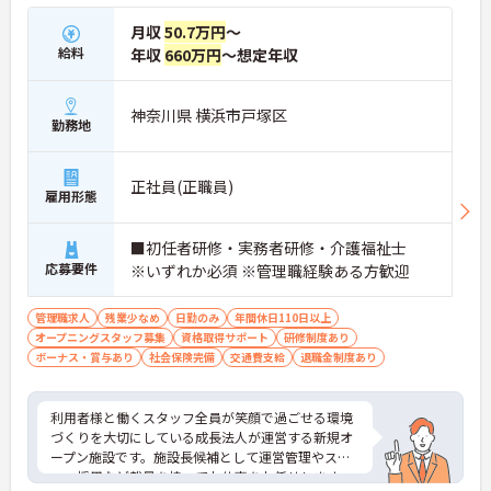
月収
50.7万円
～
給料
年収
660万円
～想定年収
神奈川県 横浜市戸塚区
勤務地
正社員(正職員)
雇用形態
■初任者研修・実務者研修・介護福祉士
応募要件
※いずれか必須 ※管理職経験ある方歓迎
管理職求人
残業少なめ
日勤のみ
年間休日110日以上
オープニングスタッフ募集
資格取得サポート
研修制度あり
ボーナス・賞与あり
社会保険完備
交通費支給
退職金制度あり
利用者様と働くスタッフ全員が笑顔で過ごせる環境
づくりを大切にしている成長法人が運営する新規オ
ープン施設です。施設長候補として運営管理やスタ
ッフ採用など裁量を持ってお仕事をお任せします。