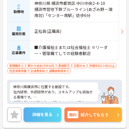
神奈川県 横浜市都筑区 中川中央2-4-10
横浜市営地下鉄ブルーライン(あざみ野－湘
勤務地
南台)「センター南駅」徒歩6分
正社員(正職員)
雇用形態
■介護福祉士または社会福祉士 ※リーダ
応募要件
ー・管理職てしての経験者歓迎
管理職求人
駅から徒歩10分以内
車通勤可
日勤のみ
年間休日110日以上
社会保険完備
交通費支給
退職金制度あり
神奈川県横浜市に位置する施設です。
社内研修、外部研修があり、スキルアップも目指せ
る環境です。
年間休日は110日あり、プライベートとの両立もし
やすいです。
ご興味を持たれた方は面接対策ポイントや求人の詳
詳細を見る
無料
紹介してもらう
細などお話しいたしますのでお気軽にお問い合わせ
下さい。