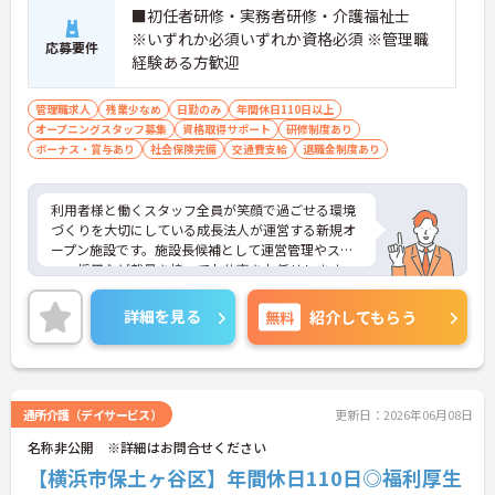
活リズムを整えやすくあります
■初任者研修・実務者研修・介護福祉士
・年間休日110日のほかご自身の誕生月に1日取得で
※いずれか必須いずれか資格必須 ※管理職
応募要件
きる誕生日休暇があります ・産休育休や子どもの看
経験ある方歓迎
護休暇などライフステージの変化に合わせて柔軟に
お休みできます
管理職求人
残業少なめ
日勤のみ
年間休日110日以上
【手厚いサポートとキャリアアップ体制】
オープニングスタッフ募集
資格取得サポート
研修制度あり
・入職後は既存施設にて業務の流れを学べる現場研
ボーナス・賞与あり
社会保険完備
交通費支給
退職金制度あり
修があるため安心して就業できます
・働きながら上位資格を目指せる費用全額負担の資
格取得支援制度があります ・施設長としてスタッフ
利用者様と働くスタッフ全員が笑顔で過ごせる環境
採用や運営管理など経営に近いポジションでご活躍
づくりを大切にしている成長法人が運営する新規オ
いただけます
ープン施設です。施設長候補として運営管理やスタ
ッフ採用など裁量を持ってお仕事をお任せします。
入職後は既存施設での丁寧な事前研修が用意されて
おり、研修中の交通費や宿泊費も会社が負担するた
詳細を見る
無料
紹介してもらう
め安心してスタートできます。想定年収668万円と
高い給与水準に加え、決算賞与や資格取得費用の全
額補助など還元率の高さが魅力です。緊急時を除き
基本日勤のみの勤務で、年間休日110日や誕生日休
暇などお休みもしっかり確保できます。確定給付企
通所介護（デイサービス）
更新日：2026年06月08日
業年金や1食200円程度の食事補助、会員制高級リゾ
名称非公開 ※詳細はお問合せください
ートの利用など、独自の福利厚生も大変充実してい
ます。有資格者の方にご自身の経験を活かしなが
【横浜市保土ヶ谷区】年間休日110日◎福利厚生
ら、充実した待遇のもとで新しい施設を作り上げる