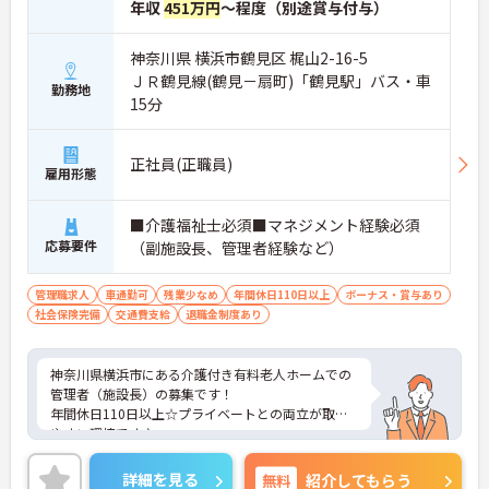
年収
451万円
～程度（別途賞与付与）
神奈川県 横浜市鶴見区 梶山2-16-5
ＪＲ鶴見線(鶴見－扇町)「鶴見駅」バス・車
勤務地
15分
正社員(正職員)
雇用形態
■介護福祉士必須■マネジメント経験必須
応募要件
（副施設長、管理者経験など）
管理職求人
車通勤可
残業少なめ
年間休日110日以上
ボーナス・賞与あり
社会保険完備
交通費支給
退職金制度あり
神奈川県横浜市にある介護付き有料老人ホームでの
管理者（施設長）の募集です！
年間休日110日以上☆プライベートとの両立が取り
やすい環境です♪
また、各種手当も充実していて金銭面も安心です◎
ご興味のある方には、面接対策ポイントなど、さら
詳細を見る
無料
紹介してもらう