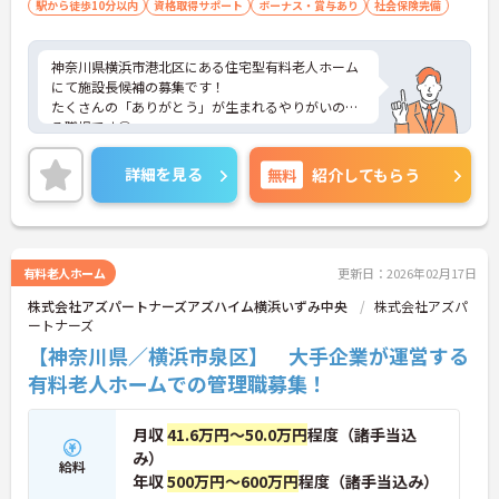
駅から徒歩10分以内
資格取得サポート
ボーナス・賞与あり
社会保険完備
神奈川県横浜市港北区にある住宅型有料老人ホーム
にて施設長候補の募集です！
たくさんの「ありがとう」が生まれるやりがいのあ
る職場です◎
最寄り駅より徒歩圏内と好立地にあるので、通勤の
ストレスが少ないのも嬉しいポイントです。
詳細を見る
無料
紹介してもらう
ご興味のある方には、面接対策ポイントなど、さら
に詳細をお話しいたしますのでお気軽にご相談くだ
さい！
有料老人ホーム
更新日：2026年02月17日
株式会社アズパートナーズアズハイム横浜いずみ中央
株式会社アズパ
ートナーズ
【神奈川県／横浜市泉区】 大手企業が運営する
有料老人ホームでの管理職募集！
月収
41.6万円～50.0万円
程度（諸手当込
み）
給料
年収
500万円～600万円
程度（諸手当込み）