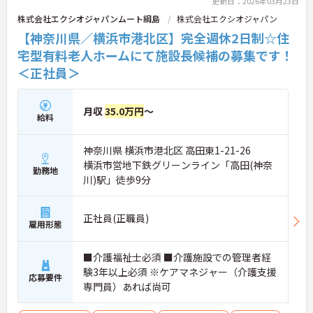
更新日：2026年03月23日
株式会社エクシオジャパンムート綱島
株式会社エクシオジャパン
【神奈川県／横浜市港北区】完全週休2日制☆住
宅型有料老人ホームにて施設長候補の募集です！
＜正社員＞
月収
35.0万円
～
給料
神奈川県 横浜市港北区 高田東1-21-26
横浜市営地下鉄グリーンライン「高田(神奈
勤務地
川)駅」徒歩9分
正社員(正職員)
雇用形態
■介護福祉士必須 ■介護施設での管理者経
験3年以上必須 ※ケアマネジャー（介護支援
応募要件
専門員）あれば尚可