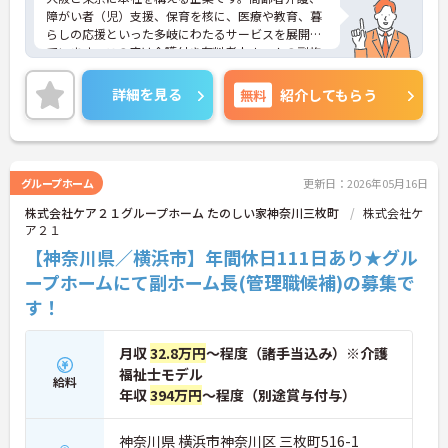
障がい者（児）支援、保育を核に、医療や教育、暮
らしの応援といった多岐にわたるサービスを展開し
ています。この度は介護付き有料老人ホームの副施
設長として幅広い業務をお任せいたします。これま
でのご経験を活かして即戦力としてご活躍いただき
詳細を見る
無料
紹介してもらう
ます。ご利用者様はもちろん、従業員も活き活きと
働ける環境をつくりませんか？
ご興味ある方には、面接対策ポイントなど、さらに
詳細をお話しいたしますのでお気軽にご相談くださ
い！
グループホーム
更新日：2026年05月16日
株式会社ケア２１グループホーム たのしい家神奈川三枚町
株式会社ケ
ア２１
【神奈川県／横浜市】年間休日111日あり★グル
ープホームにて副ホーム長(管理職候補)の募集で
す！
月収
32.8万円
～程度（諸手当込み）※介護
福祉士モデル
給料
年収
394万円
～程度（別途賞与付与）
神奈川県 横浜市神奈川区 三枚町516-1