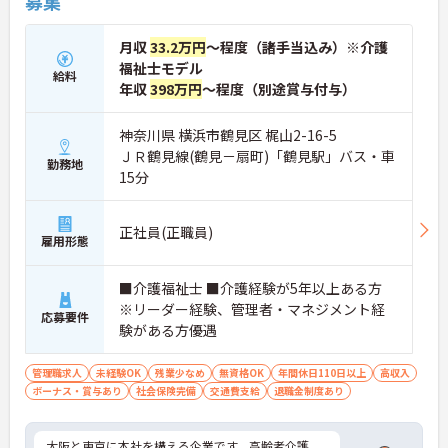
募集
月収
33.2万円
～程度（諸手当込み）※介護
福祉士モデル
給料
年収
398万円
～程度（別途賞与付与）
神奈川県 横浜市鶴見区 梶山2-16-5
ＪＲ鶴見線(鶴見－扇町)「鶴見駅」バス・車
勤務地
15分
正社員(正職員)
雇用形態
■介護福祉士 ■介護経験が5年以上ある方
※リーダー経験、管理者・マネジメント経
応募要件
験がある方優遇
管理職求人
未経験OK
残業少なめ
無資格OK
年間休日110日以上
高収入
ボーナス・賞与あり
社会保険完備
交通費支給
退職金制度あり
大阪と東京に本社を構える企業です。高齢者介護、