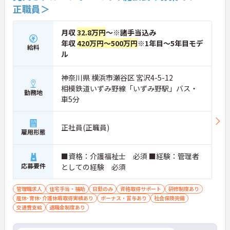
正職員＞
月収
32.8万円
～※諸手当込み
年収
420万円～500万円
※1年目～5年目モデ
給料
ル
神奈川県 横浜市瀬谷区 宮沢4-5-12
相模鉄道いずみ野線「いずみ野駅」バス・
勤務地
車5分
正社員(正職員)
雇用形態
■資格：介護福祉士 必須 ■経験：管理者
応募要件
としての経験 必須
管理職求人
住宅手当・補助
日勤のみ
資格取得サポート
研修制度あり
産休･育休･介護休暇取得実績あり
ボーナス・賞与あり
社会保険完備
交通費支給
退職金制度あり