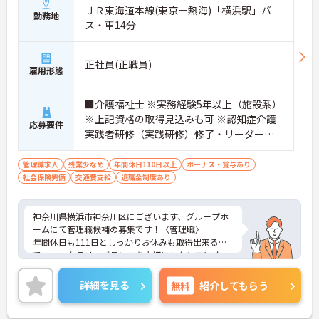
ＪＲ東海道本線(東京－熱海)「横浜駅」バ
勤務地
ス・車14分
正社員(正職員)
雇用形態
■介護福祉士 ※実務経験5年以上（施設系）
※上記資格の取得見込みも可 ※認知症介護
応募要件
実践者研修（実践研修）修了・リーダー、
マネジメント経験あれば尚可
管理職求人
残業少なめ
年間休日110日以上
ボーナス・賞与あり
社会保険完備
交通費支給
退職金制度あり
神奈川県横浜市神奈川区にございます、グループホ
ームにて管理職候補の募集です！〈管理職〉
年間休日も111日としっかりお休みも取得出来るの
で、ワークライフバランスを大切にしたい方にオス
スメです♪
賞与・昇給あり！頑張りをしっかりと評価している
詳細を見る
無料
紹介してもらう
ので、モチベーションを保ちやすい環境です★
また、育児休暇制度がありますので、ライフステー
ジに応じて長くお仕事を続けていくことができます