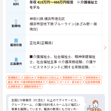
年収
418万円～466万円
程度 ※介護福祉士
給料
モデル
神奈川県 横浜市港北区
横浜市営地下鉄ブルーライン(あざみ野－湘
勤務地
南台)
正社員(正職員)
雇用形態
■介護福祉士、社会福祉士、精神保健福祉
士、社会福祉主事 ※介護実務経験、介護サ
応募要件
ービスマネジメントに関する実務経験、運
営マネジメントに関する実務経験、チーム
マネジメントに関する実務経験 ■普通自動
管理職求人
日勤のみ
年間休日110日以上
資格取得サポート
研修制度あり
産休･育休･介護休暇取得実績あり
車運転免許（AT可）歓迎
高収入
ボーナス・賞与あり
社会保険完備
交通費支給
退職金制度あり
全国170事業所（FC含む）以上のでデイサービス、
グループホーム、介護付有料老人ホームなど幅広い
事業を展開しています。職員の教育にも力をいれて