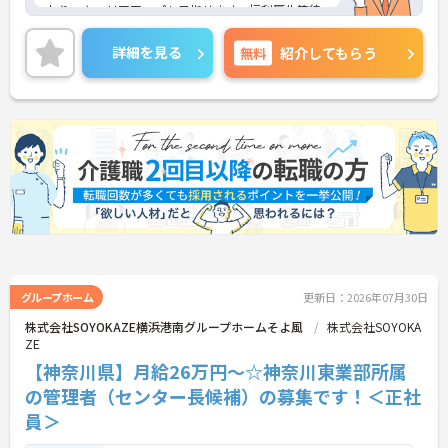
おり、キャリアアップも目指せます。福利厚生等待
遇面の良さも魅力の一つ！ご興味のある方には、面
接対策ポイントなど、さらに詳細をお話しいたしま
詳細を見る
無料
紹介してもらう
すのでお気軽にご相談ください！
グループホーム
更新日：2026年07月30日
株式会社SOYOKAZE横浜港南グループホームそよ風
株式会社SOYOKA
ZE
【神奈川県】月給26万円～☆神奈川東業部所属
の管理者（センター長候補）の募集です！＜正社
員＞