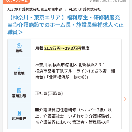
グループホーム
更新日：2026年06月02日
ALSOK介護株式会社 第三地域本部
ALSOK介護株式会社
【神奈川・東京エリア 】福利厚生・研修制度充
実◎介護施設でのホーム長・施設長候補求人＜正
職員＞
月収
21.8万円～29.3万円
程度
給料
神奈川県 横浜市港北区 北新横浜2-3-1
横浜市営地下鉄ブルーライン(あざみ野－湘
勤務地
南台)「北新横浜駅」徒歩6分
正社員(正職員)
雇用形態
■介護職員初任者研修（ヘルパー2級）以
上、介護福祉士 いずれか※介護経験者、
応募要件
※介護業界において管理者・管理職の経験
ある方、介護福祉士をお持ちの方、他社に