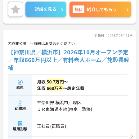
入職後は既存施設での丁寧な事前研修が用意されて
おり、研修中の交通費や宿泊費も会社が負担するた
詳細を見る
無料
紹介してもらう
め安心してスタートできます。想定年収660万円以
上と高い給与水準に加え、決算賞与や資格取得費用
の全額補助など還元率の高さが魅力です。緊急時を
除き基本日勤のみの勤務で、年間休日110日や誕生
日休暇などお休みもしっかり確保できます。確定給
更新日：2026年06月11日
付企業年金や1食200円程度の食事補助、会員制高級
名称非公開 ※詳細はお問合せください
リゾートの利用など、独自の福利厚生も大変充実し
【神奈川県／横浜市】2026年10月オープン予定
ています。有資格者の方にご自身の経験を活かしな
がら、充実した待遇のもとで新しい施設を作り上げ
／年収660万円以上／有料老人ホーム／施設長候
るやりがいを感じていただける大変おすすめの求人
補
となっております。
★おすすめPOINT★
月収
50.7万円
～
【安定した高収入と充実の福利厚生】
給料
年収
668万円
～想定年収
・想定年収668万円と高い給与水準に加えて業績に
よる決算賞与の支給があります
・確定給付企業年金への加入や勤続3年以上の退職
神奈川県 横浜市戸塚区
金制度など将来に向けた備えができます
勤務地
ＪＲ東海道本線(東京－熱海)
・1食200円程度の食事補助や会員制リゾート施設の
利用など嬉しい待遇が揃っております
正社員(正職員)
雇用形態
【ワークライフバランスを大切にできる環境】
・緊急時を除いて基本日勤のみの勤務となるため生