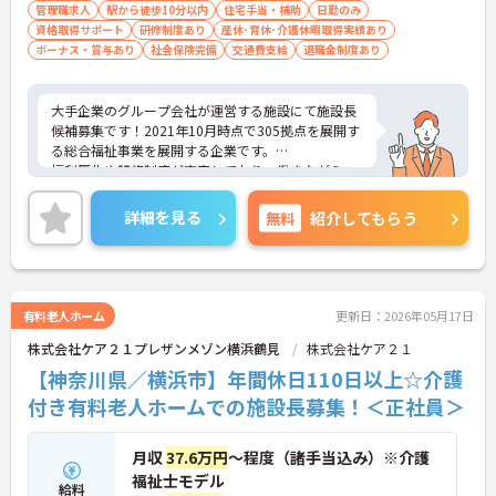
おいて施設長経験者歓迎 ■普通自動車運転
管理職求人
駅から徒歩10分以内
住宅手当・補助
日勤のみ
資格取得サポート
免許（AT限定可）お持ちの方歓迎
研修制度あり
産休･育休･介護休暇取得実績あり
ボーナス・賞与あり
社会保険完備
交通費支給
退職金制度あり
大手企業のグループ会社が運営する施設にて施設長
候補募集です！2021年10月時点で305拠点を展開す
る総合福祉事業を展開する企業です。
福利厚生や研修制度が充実しており、働きながらス
キルアップ・キャリアップが可能！WLBも大切にし
ていますので、長く働きやすい環境が整っていま
詳細を見る
無料
紹介してもらう
す。
ご興味ある方には、面接対策ポイントなど、さらに
詳細をお話しいたしますのでお気軽にご相談くださ
い！
有料老人ホーム
更新日：2026年05月17日
株式会社ケア２１プレザンメゾン横浜鶴見
株式会社ケア２１
【神奈川県／横浜市】年間休日110日以上☆介護
付き有料老人ホームでの施設長募集！＜正社員＞
月収
37.6万円
～程度（諸手当込み）※介護
福祉士モデル
給料