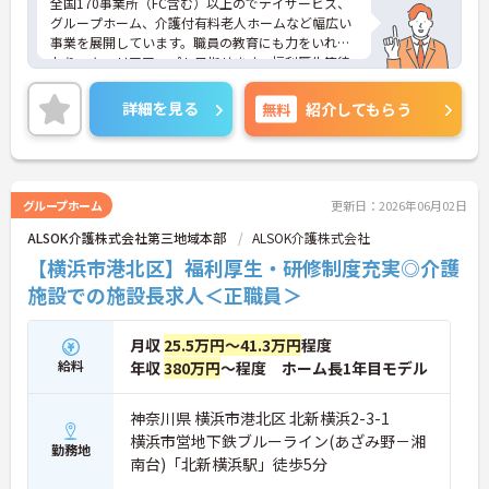
全国170事業所（FC含む）以上のでデイサービス、
採用や運営管理など経営に近いポジションでご活躍
グループホーム、介護付有料老人ホームなど幅広い
いただけます
事業を展開しています。職員の教育にも力をいれて
おり、キャリアアップも目指せます。福利厚生等待
遇面の良さも魅力の一つ！ご興味のある方には、面
接対策ポイントなど、さらに詳細をお話しいたしま
詳細を見る
無料
紹介してもらう
すのでお気軽にご相談ください！
グループホーム
更新日：2026年06月02日
ALSOK介護株式会社第三地域本部
ALSOK介護株式会社
【横浜市港北区】福利厚生・研修制度充実◎介護
施設での施設長求人＜正職員＞
月収
25.5万円～41.3万円
程度
給料
年収
380万円
～程度 ホーム長1年目モデル
神奈川県 横浜市港北区 北新横浜2-3-1
横浜市営地下鉄ブルーライン(あざみ野－湘
勤務地
南台)「北新横浜駅」徒歩5分