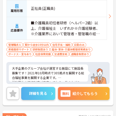
正社員(正職員)
雇用形態
■介護職員初任者研修（ヘルパー2級）以
上、介護福祉士 いずれか※介護経験者、
応募要件
※介護業界において管理者・管理職の経験
ある方、介護福祉士をお持ちの方、他社に
おいて施設長経験者歓迎 ■普通自動車運転
管理職求人
駅から徒歩10分以内
住宅手当・補助
日勤のみ
資格取得サポート
免許（AT限定可）お持ちの方歓迎
研修制度あり
産休･育休･介護休暇取得実績あり
ボーナス・賞与あり
社会保険完備
交通費支給
退職金制度あり
大手企業のグループ会社が運営する施設にて施設長
募集です！2021年10月時点で305拠点を展開する総
合福祉事業を展開する企業です。
福利厚生や研修制度が充実しており、働きながらス
キルアップ・キャリアップが可能！WLBも大切にし
ていますので、長く働きやすい環境が整っていま
詳細を見る
無料
紹介してもらう
す。
ご興味ある方には、面接対策ポイントなど、さらに
詳細をお話しいたしますのでお気軽にご相談くださ
い！