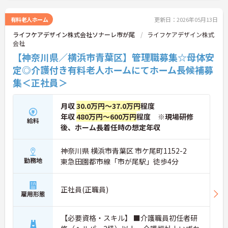
有料老人ホーム
更新日：2026年05月13日
ライフケアデザイン株式会社ソナーレ市が尾
ライフケアデザイン株式
会社
【神奈川県／横浜市青葉区】管理職募集☆母体安
定◎介護付き有料老人ホームにてホーム長候補募
集＜正社員＞
月収
30.0万円～37.0万円
程度
年収
480万円～600万円
程度 ※現場研修
給料
後、ホーム長着任時の想定年収
神奈川県 横浜市青葉区 市ケ尾町1152-2
勤務地
東急田園都市線「市が尾駅」徒歩4分
正社員(正職員)
雇用形態
【必要資格・スキル】 ■介護職員初任者研