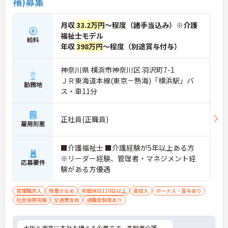
補)募集
月収
33.2万円
～程度（諸手当込み）※介護
福祉士モデル
給料
年収
398万円
～程度（別途賞与付与）
神奈川県 横浜市神奈川区 羽沢町7-1
ＪＲ東海道本線(東京－熱海)「横浜駅」バ
勤務地
ス・車11分
正社員(正職員)
雇用形態
■介護福祉士 ■介護経験が5年以上ある方
※リーダー経験、管理者・マネジメント経
応募要件
験がある方優遇
管理職求人
残業少なめ
年間休日110日以上
高収入
ボーナス・賞与あり
社会保険完備
交通費支給
退職金制度あり
大阪と東京に本社を構える企業です。高齢者介護、