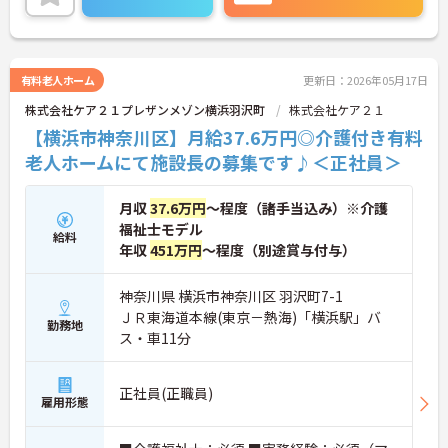
に詳細をお話しいたしますのでお気軽にご相談くだ
さい！
有料老人ホーム
更新日：2026年05月17日
株式会社ケア２１プレザンメゾン横浜羽沢町
株式会社ケア２１
【横浜市神奈川区】月給37.6万円◎介護付き有料
老人ホームにて施設長の募集です♪＜正社員＞
月収
37.6万円
～程度（諸手当込み）※介護
福祉士モデル
給料
年収
451万円
～程度（別途賞与付与）
神奈川県 横浜市神奈川区 羽沢町7-1
ＪＲ東海道本線(東京－熱海)「横浜駅」バ
勤務地
ス・車11分
正社員(正職員)
雇用形態