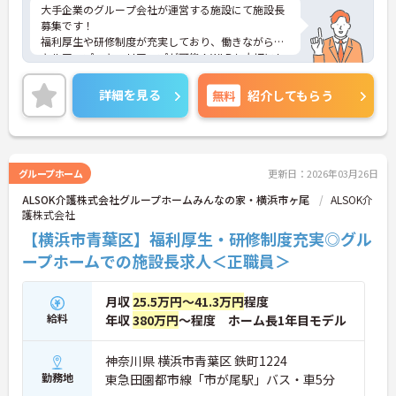
大手企業のグループ会社が運営する施設にて施設長
募集です！
福利厚生や研修制度が充実しており、働きながらス
キルアップ・キャリアップが可能！WLBも大切にし
ていますので、長く働きやすい環境が整っていま
す。
詳細を見る
無料
紹介してもらう
ご興味ある方には、面接対策ポイントなど、さらに
詳細をお話しいたしますのでお気軽にご相談くださ
い！
グループホーム
更新日：2026年03月26日
ALSOK介護株式会社グループホームみんなの家・横浜市ヶ尾
ALSOK介
護株式会社
【横浜市青葉区】福利厚生・研修制度充実◎グル
ープホームでの施設長求人＜正職員＞
月収
25.5万円～41.3万円
程度
給料
年収
380万円
～程度 ホーム長1年目モデル
神奈川県 横浜市青葉区 鉄町1224
勤務地
東急田園都市線「市が尾駅」バス・車5分