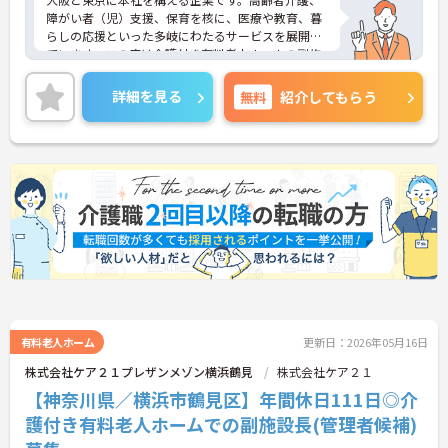
障がい者（児）支援、保育を核に、医療や教育、暮
らしの応援といった多岐にわたるサービスを展開し
ています。この度は介護付き有料老人ホームの副施
設長として幅広い業務をお任せいたします。これま
でのご経験を活かして即戦力としてご活躍いただき
詳細を見る
無料
紹介してもらう
ます。ご利用者様はもちろん、従業員も活き活きと
働ける環境をつくりませんか？
ご興味ある方には、面接対策ポイントなど、さらに
詳細をお話しいたしますのでお気軽にご相談くださ
い！
有料老人ホーム
更新日：2026年05月16日
株式会社ケア２１プレザンメゾン横浜鶴見
株式会社ケア２１
【神奈川県／横浜市鶴見区】年間休日111日◎介
護付き有料老人ホームでの副施設長(管理者候補)