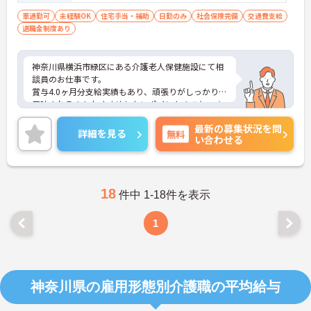
車通勤可
未経験OK
住宅手当・補助
日勤のみ
社会保険完備
交通費支給
退職金制度あり
神奈川県横浜市緑区にある介護老人保健施設にて相
談員のお仕事です。
賞与4.0ヶ月分支給実績もあり、頑張りがしっかりと
反映されるのもおすすめしたいポイントのひとつ☆
ご興味ある方には、面接対策ポイントなど、さらに
最新の募集状況を問
詳細をお話しいたしますのでお気軽にご相談くださ
詳細を見る
無料
い合わせる
い。
18
件中 1-18件を表示
1
神奈川県の雇用形態別介護職の平均給与