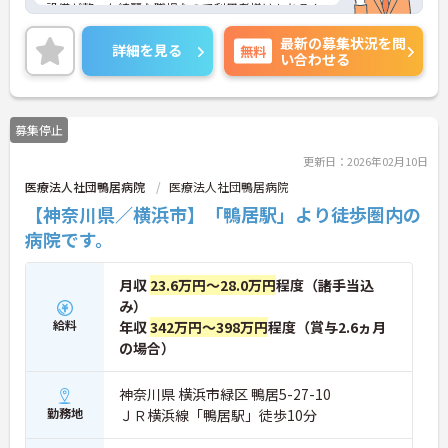
設備が整った綺麗な職場なので利用者様はもちろん
のこと、スタッフも過ごしやすい環境です。また、
最新の募集状況を問
スタッフ間も仲が良く、他部署とも隔たりなくコミ
詳細を見る
無料
い合わせる
ュニケーションが図れます。
ご興味のある方はお気軽にお問い合わせ下さいま
せ。
募集停止
更新日：2026年02月10日
医療法人社団鴨居病院
医療法人社団鴨居病院
【神奈川県／横浜市】「鴨居駅」より徒歩圏内の
病院です。
月収
23.6万円～28.0万円
程度（諸手当込
み）
給料
年収
342万円～398万円
程度（賞与2.6ヵ月
の場合）
神奈川県 横浜市緑区 鴨居5-27-10
勤務地
ＪＲ横浜線「鴨居駅」徒歩10分