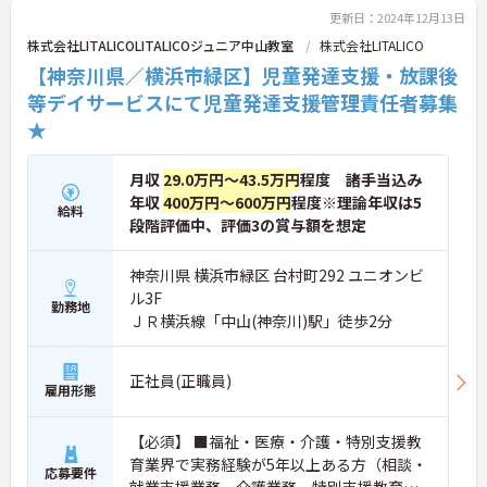
更新日：2024年12月13日
株式会社LITALICOLITALICOジュニア中山教室
株式会社LITALICO
【神奈川県／横浜市緑区】児童発達支援・放課後
等デイサービスにて児童発達支援管理責任者募集
★
月収
29.0万円～43.5万円
程度 諸手当込み
年収
400万円～600万円
程度※理論年収は5
給料
段階評価中、評価3の賞与額を想定
神奈川県 横浜市緑区 台村町292 ユニオンビ
ル3F
勤務地
ＪＲ横浜線「中山(神奈川)駅」徒歩2分
正社員(正職員)
雇用形態
【必須】 ■福祉・医療・介護・特別支援教
育業界で実務経験が5年以上ある方（相談・
応募要件
就業支援業務、介護業務、特別支援教育な