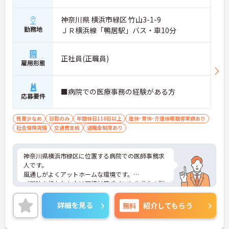
神奈川県 横浜市緑区 竹山3-1-9
勤務地
ＪＲ横浜線「鴨居駅」バス・車10分
正社員(正職員)
雇用形態
■病院での医療事務の経験がある方
応募要件
残業少なめ
日勤のみ
年間休日110日以上
産休･育休･介護休暇取得実績あり
社会保険完備
交通費支給
退職金制度あり
神奈川県横浜市緑区に位置する病院での医師事務求
人です。
風通しがよくアットホームな環境です。
ご興味を持たれた方は面接対策ポイントや求人の詳
細などお話しいたしますのでお気軽にお問い合わせ
下さい。
詳細を見る
無料
紹介してもらう