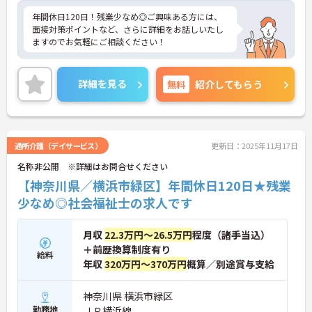
年間休日120日！残業少なめ◎ご興味ある方には、
面接対策ポイントなど、さらに詳細をお話しいたし
ますのでお気軽にご相談ください！
詳細を見る
無料
紹介してもらう
通所介護（デイサービス）
更新日：2025年11月17日
名称非公開 ※詳細はお問合せください
【神奈川県／横浜市緑区】年間休日120日★残業
少なめ◎社会福祉士の求人です
月収
22.3万円～26.5万円
程度（諸手当込）
＋前歴換算制度有り
給料
年収
320万円～370万円
概算／別途賞与支給
神奈川県 横浜市緑区
勤務地
ＪＲ横浜線