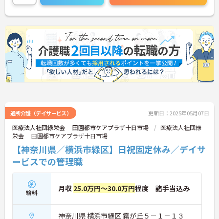
にお問い合わせください。
通所介護（デイサービス）
更新日：2025年05月07日
医療法人社団緑栄会 田園都市ケアプラザ十日市場
医療法人社団緑
栄会 田園都市ケアプラザ十日市場
【神奈川県／横浜市緑区】日祝固定休み／デイサ
ービスでの管理職
月収
25.0万円～30.0万円
程度 諸手当込み
給料
神奈川県 横浜市緑区 霧が丘５－１－１３