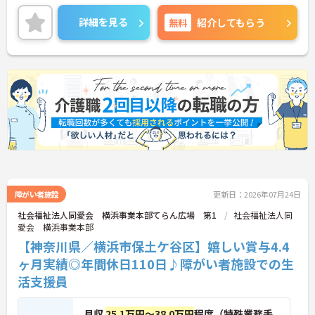
や働きやすさを考えた環境があり、定着率も高く、
勤続年数10年以上の社員が多数活躍しています。リ
詳細を見る
無料
紹介してもらう
フレッシュ休暇や1時間単位の有給も職員がお互い
に協力しあってこの制度を活用しています。働きや
すい環境を皆で作ろうという文化がございます。
年間休日120日なのでお休みも多めに加え、残業少
なめなので、プライベートの時間もしっかり確保で
きます◎ご興味ある方には、面接対策ポイントな
ど、さらに詳細をお話しいたしますのでお気軽にご
相談ください！
障がい者施設
更新日：2026年07月24日
社会福祉法人同愛会 横浜事業本部てらん広場 第1
社会福祉法人同
愛会 横浜事業本部
【神奈川県／横浜市保土ケ谷区】嬉しい賞与4.4
ヶ月実績◎年間休日110日♪障がい者施設での生
活支援員
月収
25.1万円～38.0万円
程度（特殊業務手