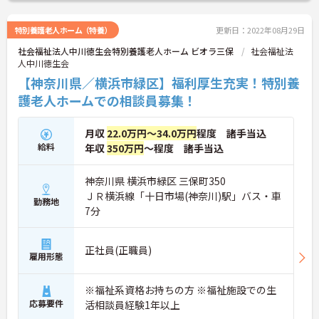
特別養護老人ホーム（特養）
更新日：2022年08月29日
社会福祉法人中川徳生会特別養護老人ホーム ビオラ三保
社会福祉法
人中川徳生会
【神奈川県／横浜市緑区】福利厚生充実！特別養
護老人ホームでの相談員募集！
月収
22.0万円～34.0万円
程度 諸手当込
給料
年収
350万円
～程度 諸手当込
神奈川県 横浜市緑区 三保町350
ＪＲ横浜線「十日市場(神奈川)駅」バス・車
勤務地
7分
正社員(正職員)
雇用形態
※福祉系資格お持ちの方 ※福祉施設での生
応募要件
活相談員経験1年以上