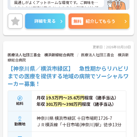
風通しがよくアットホームな環境です。ご興味を持
たれた方は面接対策ポイントや求人の詳細などお話
しいたしますのでお気軽にお問い合わせ下さい。
詳細を見る
無料
紹介してもらう
更新日：2026年03月10日
医療法人社団三喜会 横浜新緑総合病院
医療法人社団三喜会 横浜新
緑総合病院
【神奈川県／横浜市緑区】 急性期からリハビリ
までの医療を提供する地域の病院でソーシャルワ
ーカー募集！
月収
19.5万円～25.6万円
程度（諸手当込）
給料
年収
301万円～398万円
程度（諸手当込）
神奈川県 横浜市緑区 十日市場町1726-7
勤務地
ＪＲ横浜線「十日市場(神奈川)駅」徒歩13分