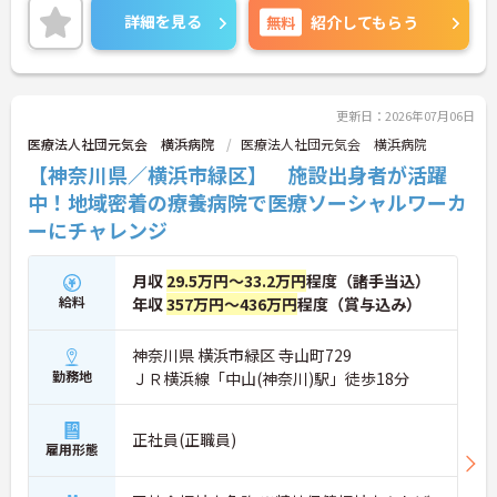
気軽にご相談ください！
詳細を見る
無料
紹介してもらう
更新日：2026年07月06日
医療法人社団元気会 横浜病院
医療法人社団元気会 横浜病院
【神奈川県／横浜市緑区】 施設出身者が活躍
中！地域密着の療養病院で医療ソーシャルワーカ
ーにチャレンジ
月収
29.5万円～33.2万円
程度（諸手当込）
給料
年収
357万円～436万円
程度（賞与込み）
神奈川県 横浜市緑区 寺山町729
勤務地
ＪＲ横浜線「中山(神奈川)駅」徒歩18分
正社員(正職員)
雇用形態