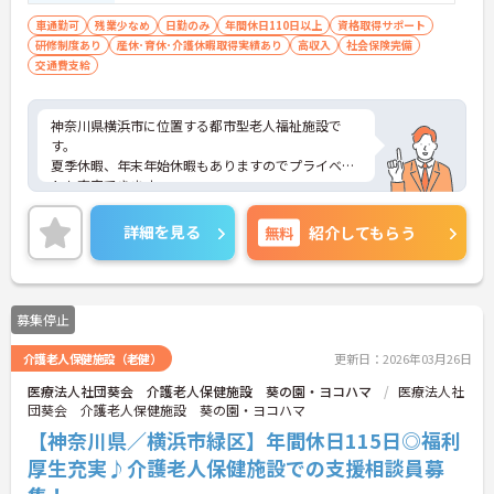
車通勤可
残業少なめ
日勤のみ
年間休日110日以上
資格取得サポート
研修制度あり
産休･育休･介護休暇取得実績あり
高収入
社会保険完備
交通費支給
神奈川県横浜市に位置する都市型老人福祉施設で
す。
夏季休暇、年末年始休暇もありますのでプライベー
トも充実できます。
ご興味ある方には、面接対策ポイントなど、さらに
詳細をお話しいたしますのでお気軽にご相談くださ
詳細を見る
無料
紹介してもらう
い。
募集停止
介護老人保健施設（老健）
更新日：2026年03月26日
医療法人社団葵会 介護老人保健施設 葵の園・ヨコハマ
医療法人社
団葵会 介護老人保健施設 葵の園・ヨコハマ
【神奈川県／横浜市緑区】年間休日115日◎福利
厚生充実♪介護老人保健施設での支援相談員募