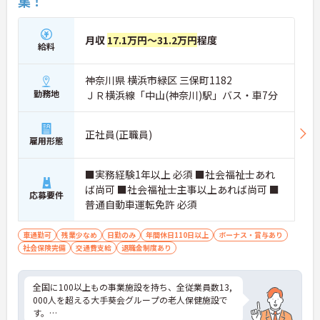
集！
月収
17.1万円～31.2万円
程度
給料
神奈川県 横浜市緑区 三保町1182
勤務地
ＪＲ横浜線「中山(神奈川)駅」バス・車7分
正社員(正職員)
雇用形態
■実務経験1年以上 必須 ■社会福祉士あれ
ば尚可 ■社会福祉士主事以上あれば尚可 ■
応募要件
普通自動車運転免許 必須
車通勤可
残業少なめ
日勤のみ
年間休日110日以上
ボーナス・賞与あり
社会保険完備
交通費支給
退職金制度あり
全国に100以上もの事業施設を持ち、全従業員数13,
000人を超える大手葵会グループの老人保健施設で
す。