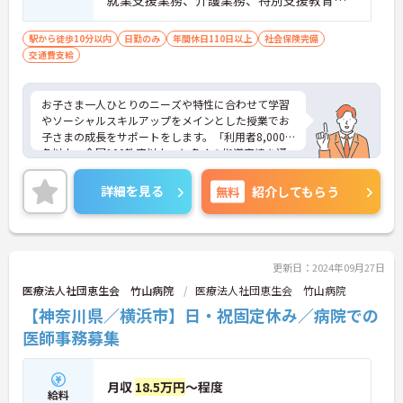
ど） ■児童発達支援管理責任者研修受講者
駅から徒歩10分以内
日勤のみ
年間休日110日以上
社会保険完備
交通費支給
お子さま一人ひとりのニーズや特性に合わせて学習
やソーシャルスキルアップをメインとした授業でお
子さまの成長をサポートをします。「利用者8,000
名以上、全国100教室以上」と多くの指導実績を通
して培ったノウハウもあり、満足度の高いサービス
の提供とともに、自身の療育分野でのスキル向上も
詳細を見る
無料
紹介してもらう
目指せます。年間休日は120日前後とプライベート
との両立もしやすいです。
ご興味のある方はお気軽にお問い合わせ下さい。さ
らに詳細などお伝えします！
更新日：2024年09月27日
医療法人社団恵生会 竹山病院
医療法人社団恵生会 竹山病院
【神奈川県／横浜市】日・祝固定休み／病院での
医師事務募集
月収
18.5万円
～程度
給料