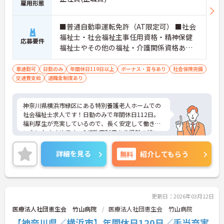
雇用形態
■普通自動車運転免許（AT限定可） ■社会
福祉士・社会福祉主事任用資格・精神保健
応募要件
福祉士やその他の福祉・介護関係資格あれ
ば尚可 ■老人ホームでの相談員業務経験あ
れば尚可
車通勤可
日勤のみ
年間休日110日以上
ボーナス・賞与あり
社会保険完備
交通費支給
退職金制度あり
神奈川県横浜市緑区にある特別養護老人ホームでの
社会福祉士求人です！日勤のみで年間休日112日。
福利厚生が充実しているので、長く安定して働きた
い方におすすめです。OJT教育制度あり経験の浅い
方も安心です。中山駅から送迎車利用やマイカー通
勤も可能です。ご興味がある方は、ご面接のポイン
詳細を見る
無料
紹介してもらう
トをお伝えしますので、お気軽にお問い合わせくだ
さい。
更新日：2026年03月12日
医療法人社団恵生会 竹山病院
医療法人社団恵生会 竹山病院
【神奈川県／横浜市】年間休日120日／手当充実