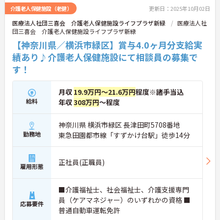
介護老人保健施設（老健）
更新日：2025年10月02日
医療法人社団三喜会 介護老人保健施設ライフプラザ新緑
医療法人社
団三喜会 介護老人保健施設ライフプラザ新緑
【神奈川県／横浜市緑区】賞与4.0ヶ月分支給実
績あり♪介護老人保健施設にて相談員の募集で
す！
月収
19.9万円～21.6万円
程度※諸手当込
給料
年収
308万円
～程度
神奈川県 横浜市緑区 長津田町5708番地
勤務地
東急田園都市線「すずかけ台駅」徒歩14分
正社員(正職員)
雇用形態
■介護福祉士、社会福祉士、介護支援専門
員（ケアマネジャー）のいずれかの資格 ■
応募要件
普通自動車運転免許