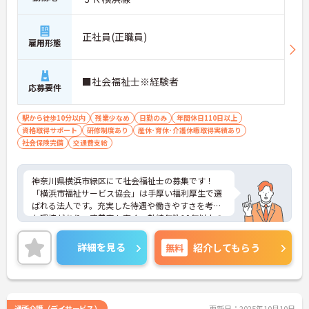
正社員(正職員)
雇用形態
■社会福祉士※経験者
応募要件
駅から徒歩10分以内
残業少なめ
日勤のみ
年間休日110日以上
資格取得サポート
研修制度あり
産休･育休･介護休暇取得実績あり
社会保険完備
交通費支給
神奈川県横浜市緑区にて社会福祉士の募集です！
「横浜市福祉サービス協会」は手厚い福利厚生で選
ばれる法人です。充実した待遇や働きやすさを考え
た環境があり、定着率も高く、勤続年数10年以上の
社員が多数活躍しています。リフレッシュ休暇や1時
間単位の有給も職員がお互いに協力しあってこの制
詳細を見る
無料
紹介してもらう
度を活用しています。働きやすい環境を皆で作ろう
という文化がございます。
年間休日120日なのでお休みも多めに加え、残業少
なめなので、プライベートの時間もしっかり確保で
きます◎ご興味ある方には、面接対策ポイントな
通所介護（デイサービス）
更新日：2025年10月10日