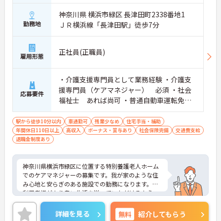
神奈川県 横浜市緑区 長津田町2338番地1
勤務地
ＪＲ横浜線「長津田駅」徒歩7分
正社員(正職員)
雇用形態
・介護支援専門員として業務経験 ・介護支
援専門員（ケアマネジャー） 必須 ・社会
応募要件
福祉士 あれば尚可 ・普通自動車運転免
許 必須（ＡＴ限定可）
駅から徒歩10分以内
車通勤可
残業少なめ
住宅手当・補助
年間休日110日以上
高収入
ボーナス・賞与あり
社会保険完備
交通費支給
退職金制度あり
神奈川県横浜市緑区に位置する特別養護老人ホーム
でのケアマネジャーの募集です。我が家のような住
み心地と安らぎのある施設での勤務になります。ご
利用者様がより良い生活を送っていただけるよう、
ニーズに応じた介護業務全般を行っていただきま
す。マイカー通勤もご相談頂けます。ご興味のある
詳細を見る
無料
紹介してもらう
方は面接対策ポイントなどお話致しますのでお気軽