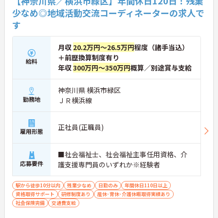
【神奈川県／横浜市緑区】年間休日120日！残業
少なめ◎地域活動交流コーディネーターの求人で
す
月収
20.2万円～26.5万円
程度（諸手当込）
＋前歴換算制度有り
給料
年収
300万円～350万円
概算／別途賞与支給
神奈川県 横浜市緑区
勤務地
ＪＲ横浜線
正社員(正職員)
雇用形態
■社会福祉士、社会福祉主事任用資格、介
応募要件
護支援専門員のいずれか※経験者
駅から徒歩10分以内
残業少なめ
日勤のみ
年間休日110日以上
資格取得サポート
研修制度あり
産休･育休･介護休暇取得実績あり
社会保険完備
交通費支給