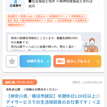
■社会福祉士免許 ※精神保健福祉士あれば
応募要件
尚可
車通勤可
残業少なめ
日勤のみ
資格取得サポート
研修制度あり
産休･育休･介護休暇取得実績あり
高収入
社会保険完備
交通費支給
退職金制度あり
神奈川県横浜市緑区にございます、療養型病院のMS
Wの募集です。
院内は廊下いっぱいに絵画が飾られ、明るく温かな
雰囲気です。互いのよい所をほめあう「サンキュー
カード」活動等、独自な活動があり、あいさつの盛
んなアットホームな職場です。
詳細を見る
無料
紹介してもらう
ご興味ある方はさらに詳細をお話しいたしますので
お気軽にご相談ください。
通所介護（デイサービス）
更新日：2026年06月22日
名称非公開 ※詳細はお問合せください
【神奈川県／横浜市緑区】年間休日120日以上◎
デイサービスでの生活相談員のお仕事です♪＜正