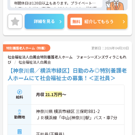
年間休日は120日以上もあります。プライベートを
大切にしながらご勤務いただけます。また、福利厚
生が充実しています。働きやすい環境が整ってお
り、安心して長くご勤務いただけます。給与は月給
詳細を見る
無料
紹介してもらう
が29.9万円～と高水準です。
ご興味のある方には、面接対策ポイントなど、さら
に詳細をご案内しますのでお気軽にご相談くださ
い！
特別養護老人ホーム（特養）
更新日：2026年04月30日
社会福祉法人白鳳会特別養護老人ホーム フォーシーズンズヴィラこもれ
び
社会福祉法人白鳳会
【神奈川県／横浜市緑区】日勤のみ◎特別養護老
人ホームにて社会福祉士の募集！＜正社員＞
月収
21.1万円
～
給料
神奈川県 横浜市緑区 三保町881-2
勤務地
ＪＲ横浜線「中山(神奈川)駅」バス・車7分
正社員(正職員)