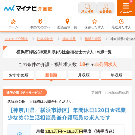
0
0
求人検索
会員登録
メニュー
ホーム
初めての方へ
面談会場一覧
保存した求人
最近見た求人
マイナビ介護職
社会福祉士
神奈川県
横浜市緑区
神奈川県の社会
横浜市緑区(神奈川県)の社会福祉士
の求人・転職一覧
18
この条件の介護・福祉求人数
非公開求人
件 ＋
おすすめ順
新着順
月収順
年収順
通所介護（デイサービス）
更新日：2026年08月06日
名称非公開 ※詳細はお問合せください
【神奈川県／横浜市緑区】年間休日120日★残業
少なめ◎生活相談員兼介護職員の求人です
月収
20.2万円～26.5万円
程度（諸手当込）