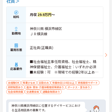
社員＞
月収
29.9万円
～
給料
神奈川県 横浜市緑区
勤務地
ＪＲ横浜線
正社員(正職員)
雇用形態
■社会福祉主事任用資格、社会福祉士、精
神保健福祉士、介護福祉士：いずれか必須
応募要件
■未経験：可 ※現場での経験2年以上あれ
ば尚可 ※PCスキル：必須
未経験OK
残業少なめ
日勤のみ
年間休日110日以上
資格取得サポート
研修制度あり
産休･育休･介護休暇取得実績あり
ボーナス・賞与あり
社会保険完備
交通費支給
退職金制度あり
神奈川県横浜市緑区に位置するデイサービスにおけ
る生活相談員の募集です。