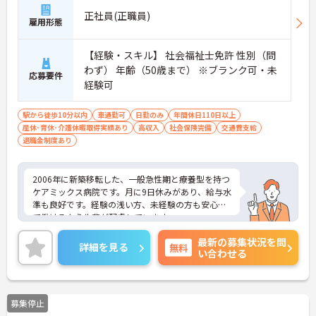
正社員(正職員)
雇用形態
【経験・スキル】 社会福祉士免許 性別（問
わず） 年齢（50歳まで） ※ブランク可・未
応募要件
経験可
駅から徒歩10分以内
車通勤可
日勤のみ
年間休日110日以上
産休･育休･介護休暇取得実績あり
高収入
社会保険完備
交通費支給
退職金制度あり
2006年に新築移転した、一般急性期と療養型を持つ
ケアミックス病院です。月に9日休みがあり、給与水
準も良好です。経験の浅い方、未経験の方も安心し
て働けるよう先輩が配慮しています。
ご興味のある方には、面接対策ポイントなど、さら
最新の募集状況を問
に詳細をお話しいたしますので、お気軽にご相談く
詳細を見る
無料
い合わせる
ださい。
募集停止