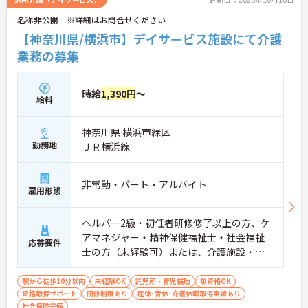
ど、さらに詳細をお話しいたしますのでお気軽にご
名称非公開 ※詳細はお問合せください
相談ください！
【神奈川県/横浜市】デイサービス施設にて介護
業務の募集
時給
1,390円
～
給料
神奈川県 横浜市緑区
勤務地
ＪＲ横浜線
非常勤・パート・アルバイト
雇用形態
ヘルパー2級・初任者研修修了以上の方、ケ
アマネジャー・精神保健福祉士・社会福祉
応募要件
士の方（未経験可）または、介護施設・病
院等にて実務経験6カ月以上の方 ※土曜祝日
に月2回程度勤務出来る方
駅から徒歩10分以内
未経験OK
託児所・育児補助
無資格OK
資格取得サポート
研修制度あり
産休･育休･介護休暇取得実績あり
社会保険完備