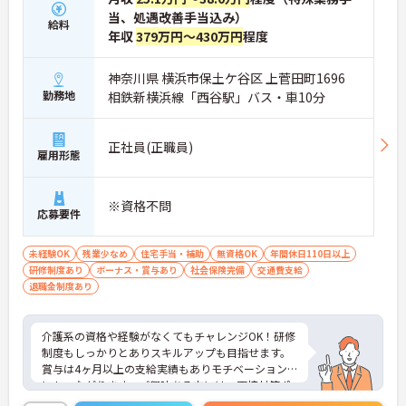
当、処遇改善手当込み）
給料
年収
379万円～430万円
程度
神奈川県 横浜市保土ケ谷区 上菅田町1696
勤務地
相鉄新横浜線「西谷駅」バス・車10分
正社員(正職員)
雇用形態
※資格不問
応募要件
未経験OK
残業少なめ
住宅手当・補助
無資格OK
年間休日110日以上
研修制度あり
ボーナス・賞与あり
社会保険完備
交通費支給
退職金制度あり
介護系の資格や経験がなくてもチャレンジOK！研修
制度もしっかりとありスキルアップも目指せます。
賞与は4ヶ月以上の支給実績もありモチベーション
にもつながります。ご興味ある方には、面接対策ポ
イントなど、さらに詳細をお話しいたしますのでお