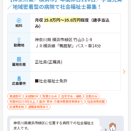
／地域密着型の病院で社会福祉士募集！
月収
25.0万円～35.0万円
程度（諸手当込
給料
み）
神奈川県 横浜市緑区 竹山3-1-9
勤務地
ＪＲ横浜線「鴨居駅」バス・車14分
正社員(正職員)
雇用形態
■社会福祉士免許
応募要件
車通勤可
未経験OK
残業少なめ
住宅手当・補助
日勤のみ
年間休日110日以上
産休･育休･介護休暇取得実績あり
社会保険完備
交通費支給
退職金制度あり
神奈川県横浜市緑区に位置する病院での社会福祉士
求人です。