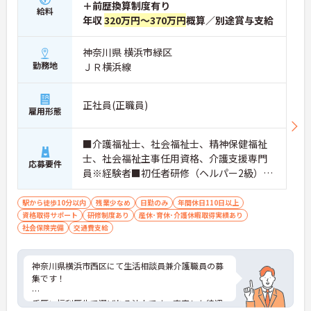
＋前歴換算制度有り
給料
年収
320万円～370万円
概算／別途賞与支給
神奈川県 横浜市緑区
勤務地
ＪＲ横浜線
正社員(正職員)
雇用形態
■介護福祉士、社会福祉士、精神保健福祉
士、社会福祉主事任用資格、介護支援専門
応募要件
員※経験者■初任者研修（ヘルパー2級）お
よび実務者研修（ヘルパー1級）※介護保険
施設または通所系サービス事業所において
駅から徒歩10分以内
残業少なめ
日勤のみ
年間休日110日以上
資格取得サポート
常勤で2年以上（勤務日数360日以上）
研修制度あり
産休･育休･介護休暇取得実績あり
社会保険完備
交通費支給
神奈川県横浜市西区にて生活相談員兼介護職員の募
集です！
手厚い福利厚生で選ばれる法人です。充実した待遇