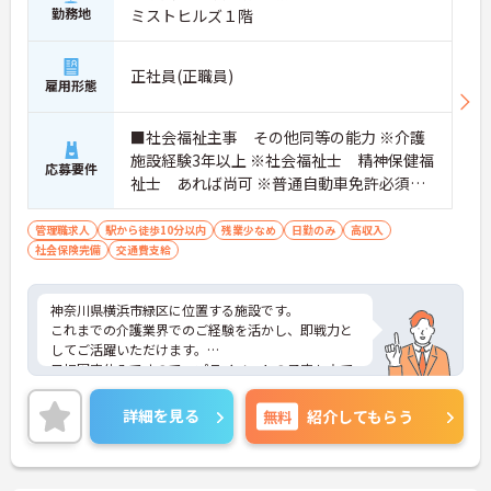
勤務地
ミストヒルズ１階
正社員(正職員)
雇用形態
■社会福祉主事 その他同等の能力 ※介護
施設経験3年以上 ※社会福祉士 精神保健福
応募要件
祉士 あれば尚可 ※普通自動車免許必須
（ＡＴ限定可）
管理職求人
駅から徒歩10分以内
残業少なめ
日勤のみ
高収入
社会保険完備
交通費支給
神奈川県横浜市緑区に位置する施設です。
これまでの介護業界でのご経験を活かし、即戦力と
してご活躍いただけます。
日祝固定休みですので、プライベートの予定も立て
やすいです。
ご興味ある方には、面接対策ポイントなど、さらに
詳細を見る
無料
紹介してもらう
詳細をお話しいたしますのでお気軽にご相談くださ
い！