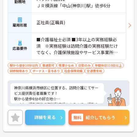
勤務地
ＪＲ横浜線「中山(神奈川)駅」徒歩6分
正社員(正職員)
雇用形態
■介護福祉士必須 ■3年以上の実務経験必
須 ※実務経験は訪問介護の実務経験だけ
応募要件
でなく、介護保険施設やサービス事業所
（デイサービス等）での実務経験を含む
駅から徒歩10分以内
車通勤可
残業少なめ
日勤のみ
年間休日110日以上
研修制度あり
ボーナス・賞与あり
社会保険完備
交通費支給
神奈川県横浜市緑区に位置する、訪問介護にてサー
ビス提供責任者募集です！
駅から徒歩6分の好立地☆
マイカー通勤可能で無料駐車場もあるので、通勤ら
くらくです◎
ご興味のある方には、面接対策ポイントなど、さら
詳細を見る
無料
紹介してもらう
に詳細をご案内しますのでお気軽にご相談くださ
い！