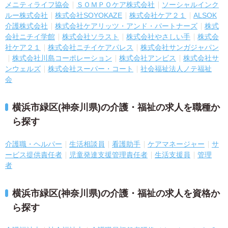
メニティライフ協会
ＳＯＭＰＯケア株式会社
ソーシャルインク
ルー株式会社
株式会社SOYOKAZE
株式会社ケア２１
ALSOK
介護株式会社
株式会社ケアリッツ・アンド・パートナーズ
株式
会社ニチイ学館
株式会社ソラスト
株式会社やさしい手
株式会
社ケア２１
株式会社ニチイケアパレス
株式会社サンガジャパン
株式会社川島コーポレーション
株式会社アンビス
株式会社サ
ンウェルズ
株式会社スーパー・コート
社会福祉法人ノテ福祉
会
横浜市緑区(神奈川県)の介護・福祉の求人を職種か
ら探す
介護職・ヘルパー
生活相談員
看護助手
ケアマネージャー
サ
ービス提供責任者
児童発達支援管理責任者
生活支援員
管理
者
横浜市緑区(神奈川県)の介護・福祉の求人を資格か
ら探す