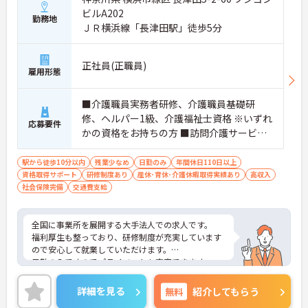
ビルA202
勤務地
ＪＲ横浜線「長津田駅」徒歩5分
正社員(正職員)
雇用形態
■介護職員実務者研修、介護職員基礎研
修、ヘルパー1級、介護福祉士資格 ※いずれ
応募要件
かの資格をお持ちの方 ■訪問介護サービス
のご経験がある方
駅から徒歩10分以内
残業少なめ
日勤のみ
年間休日110日以上
資格取得サポート
研修制度あり
産休･育休･介護休暇取得実績あり
高収入
社会保険完備
交通費支給
全国に事業所を展開する大手法人での求人です。
福利厚生も整っており、研修制度が充実しています
ので安心して就業していただけます。
日勤のみですのでプライベートも充実できます。
ご興味ある方には、面接対策ポイントなど、さらに
詳細をお話しいたしますのでお気軽にご相談くださ
詳細を見る
無料
紹介してもらう
い。