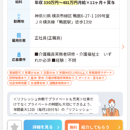
給料
年収
330万円～481万円
月給×12ヶ月＋賞与
神奈川県 横浜市緑区 鴨居6-27-1 109号室
勤務地
ＪＲ横浜線「鴨居駅」徒歩13分
正社員(正職員)
雇用形態
■介護職員実務者研修・介護福祉士 いず
応募要件
れか必須 ■経験：不問
車通勤可
残業少なめ
日勤のみ
年間休日110日以上
資格取得サポート
研修制度あり
産休･育休･介護休暇取得実績あり
ボーナス・賞与あり
社会保険完備
交通費支給
退職金制度あり
＜リフレッシュ休暇でプライベートも充実＞仕事だ
けでなくプライベートの時間も大切にできるよう、
年間最大12日（毎月1日付与）の「リフレッシュ休
暇」という独自の制度があります。有給休暇とは別
に付与されるため、これらを組み合わせて連休を取
得し、旅行や趣味を楽しむスタッフも多くいます。
詳細を見る
無料
紹介してもらう