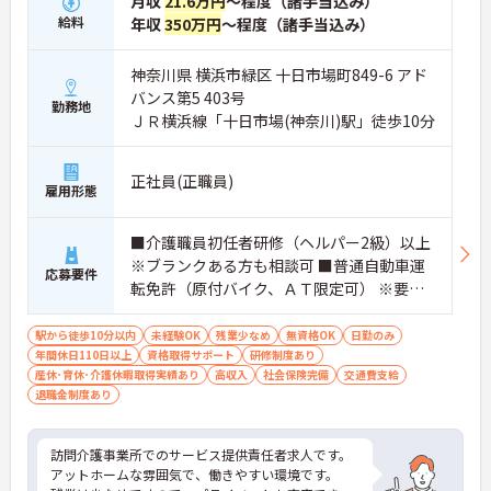
月収
21.6万円
～程度（諸手当込み）
給料
年収
350万円
～程度（諸手当込み）
神奈川県 横浜市緑区 十日市場町849-6 アド
バンス第5 403号
勤務地
ＪＲ横浜線「十日市場(神奈川)駅」徒歩10分
正社員(正職員)
雇用形態
■介護職員初任者研修（ヘルパー2級）以上
※ブランクある方も相談可 ■普通自動車運
応募要件
転免許（原付バイク、ＡＴ限定可） ※要経
験
駅から徒歩10分以内
未経験OK
残業少なめ
無資格OK
日勤のみ
年間休日110日以上
資格取得サポート
研修制度あり
産休･育休･介護休暇取得実績あり
高収入
社会保険完備
交通費支給
退職金制度あり
訪問介護事業所でのサービス提供責任者求人です。
アットホームな雰囲気で、働きやすい環境です。