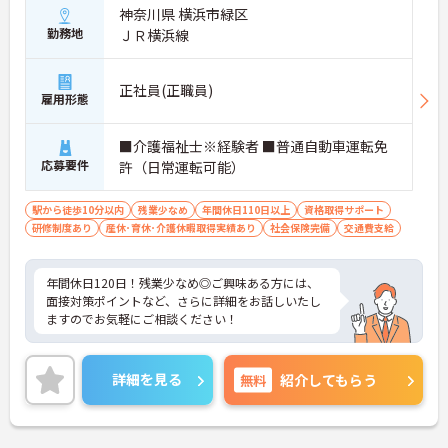
神奈川県 横浜市緑区
勤務地
ＪＲ横浜線
正社員(正職員)
雇用形態
■介護福祉士※経験者 ■普通自動車運転免
応募要件
許（日常運転可能）
駅から徒歩10分以内
残業少なめ
年間休日110日以上
資格取得サポート
研修制度あり
産休･育休･介護休暇取得実績あり
社会保険完備
交通費支給
年間休日120日！残業少なめ◎ご興味ある方には、
面接対策ポイントなど、さらに詳細をお話しいたし
ますのでお気軽にご相談ください！
詳細を見る
無料
紹介してもらう