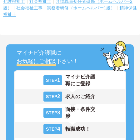
介護福祉士
社会福祉士
介護職員初任者研修（ホームヘルパー2
級）
社会福祉主事
実務者研修（ホームヘルパー1級）
精神保健
福祉士
マイナビ介護職に
お気軽にご相談
下さい！
マイナビ介護
1
STEP
職にご登録
2
求人のご紹介
STEP
面接・条件交
3
STEP
渉
4
転職成功！
STEP