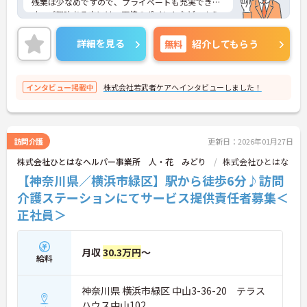
残業は少なめですので、プライベートも充実できま
す。ご興味ある方には、面接のポイントなど、さら
に詳細をお話致しますのでお気軽にご相談くださ
い。
詳細を見る
無料
紹介してもらう
インタビュー掲載中
株式会社若武者ケアへインタビューしました！
訪問介護
更新日：2026年01月27日
株式会社ひとはなヘルパー事業所 人・花 みどり
株式会社ひとはな
【神奈川県／横浜市緑区】駅から徒歩6分♪訪問
介護ステーションにてサービス提供責任者募集＜
正社員＞
月収
30.3万円
～
給料
神奈川県 横浜市緑区 中山3-36-20 テラス
ハウス中山102