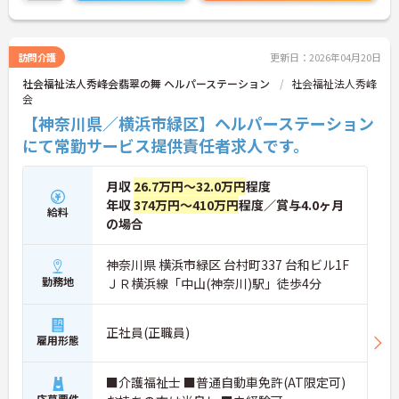
訪問介護
更新日：2026年04月20日
社会福祉法人秀峰会翡翠の舞 ヘルパーステーション
社会福祉法人秀峰
会
【神奈川県／横浜市緑区】ヘルパーステーション
にて常勤サービス提供責任者求人です。
月収
26.7万円～32.0万円
程度
年収
374万円～410万円
程度／賞与4.0ヶ月
給料
の場合
神奈川県 横浜市緑区 台村町337 台和ビル1F
勤務地
ＪＲ横浜線「中山(神奈川)駅」徒歩4分
正社員(正職員)
雇用形態
■介護福祉士 ■普通自動車免許(AT限定可)
応募要件