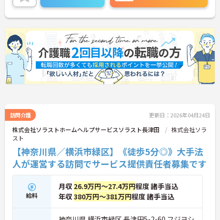
また、残業は月平均10時間程度と少なめで、夜勤も
ないため、生活リズムを整えやすく、無理なく長く
働き続けられる環境です。
＜専門性を磨ける！「あたりまえの生活」を支える
プロへ＞サービス提供責任者として、お客様が望む
生活を実現するためにケアプランを調整し、ヘルパ
ーへの指示や連携を行う重要なポジションです。業
務効率化のために業務用スマホの貸与もあり、スム
ーズに業務を行えます。お客様の「あたりまえの日
常生活」を支えるプロフェッショナルとしてスキル
を磨けるだけでなく、キャリアアップ制度を通じて
将来的なステップアップも目指せます。
訪問介護
更新日：2026年04月24日
株式会社ソラストホームヘルプサービスソラスト長津田
株式会社ソラ
スト
【神奈川県／横浜市緑区】《徒歩5分◎》大手法
人が運営する訪問でサービス提供責任者募集です
月収
26.9万円～27.4万円
程度 諸手当込
給料
年収
380万円～381万円
程度 諸手当込
神奈川県 横浜市緑区 長津田5-2-60 フジヨシ