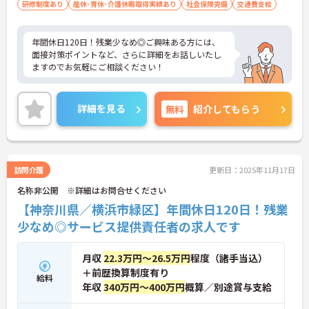
研修制度あり
産休･育休･介護休暇取得実績あり
社会保険完備
交通費支給
年間休日120日！残業少なめ◎ご興味ある方には、
面接対策ポイントなど、さらに詳細をお話しいたし
ますのでお気軽にご相談ください！
詳細を見る
無料
紹介してもらう
訪問介護
更新日：2025年11月17日
名称非公開 ※詳細はお問合せください
【神奈川県／横浜市緑区】年間休日120日！残業
少なめ◎サービス提供責任者の求人です
月収
22.3万円～26.5万円
程度（諸手当込）
＋前歴換算制度有り
給料
年収
340万円～400万円
概算／別途賞与支給