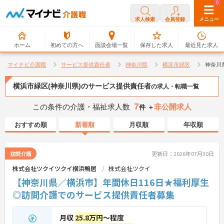
0
0
求人検索
会員登録
メニュー
ホーム
初めての方へ
面談会場一覧
保存した求人
最近見た求人
マイナビ介護職
サービス提供責任者
神奈川県
横浜市緑区
神奈川
横浜市緑区(神奈川県)のサービス提供責任者
の求人・転職一覧
7
この条件の介護・福祉求人数
非公開求人
件 ＋
おすすめ順
新着順
月収順
年収順
訪問介護
更新日：2026年07月30日
株式会社ツクイツクイ横浜鴨居
株式会社ツクイ
【神奈川県／横浜市】年間休日116日★福利厚生
◎訪問介護でのサービス提供責任者募集
月収
25.8万円
～程度