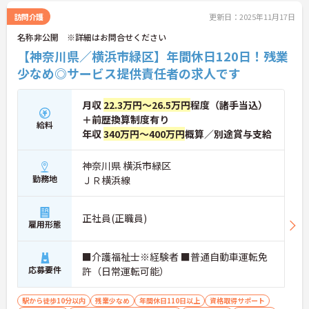
訪問介護
更新日：2025年11月17日
名称非公開 ※詳細はお問合せください
【神奈川県／横浜市緑区】年間休日120日！残業
少なめ◎サービス提供責任者の求人です
月収
22.3万円～26.5万円
程度（諸手当込）
＋前歴換算制度有り
給料
年収
340万円～400万円
概算／別途賞与支給
神奈川県 横浜市緑区
勤務地
ＪＲ横浜線
正社員(正職員)
雇用形態
■介護福祉士※経験者 ■普通自動車運転免
応募要件
許（日常運転可能）
駅から徒歩10分以内
残業少なめ
年間休日110日以上
資格取得サポート