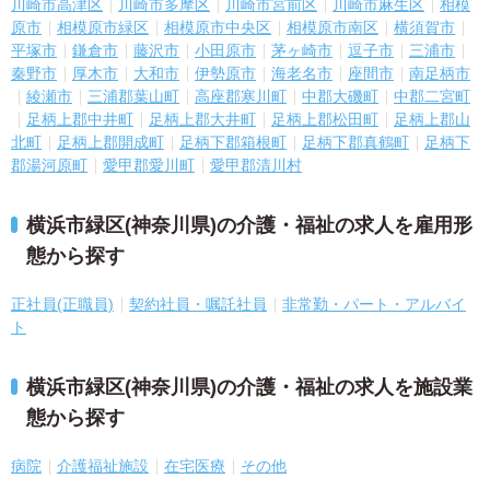
川崎市高津区
川崎市多摩区
川崎市宮前区
川崎市麻生区
相模
原市
相模原市緑区
相模原市中央区
相模原市南区
横須賀市
平塚市
鎌倉市
藤沢市
小田原市
茅ヶ崎市
逗子市
三浦市
秦野市
厚木市
大和市
伊勢原市
海老名市
座間市
南足柄市
綾瀬市
三浦郡葉山町
高座郡寒川町
中郡大磯町
中郡二宮町
足柄上郡中井町
足柄上郡大井町
足柄上郡松田町
足柄上郡山
北町
足柄上郡開成町
足柄下郡箱根町
足柄下郡真鶴町
足柄下
郡湯河原町
愛甲郡愛川町
愛甲郡清川村
横浜市緑区(神奈川県)の介護・福祉の求人を雇用形
態から探す
正社員(正職員)
契約社員・嘱託社員
非常勤・パート・アルバイ
ト
横浜市緑区(神奈川県)の介護・福祉の求人を施設業
態から探す
病院
介護福祉施設
在宅医療
その他