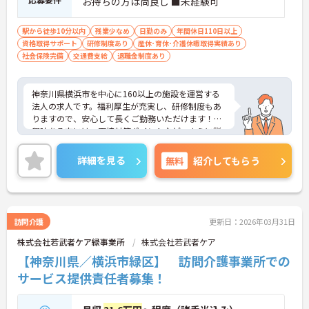
お持ちの方は尚良し ■未経験可
駅から徒歩10分以内
残業少なめ
日勤のみ
年間休日110日以上
資格取得サポート
研修制度あり
産休･育休･介護休暇取得実績あり
社会保険完備
交通費支給
退職金制度あり
神奈川県横浜市を中心に160以上の施設を運営する
法人の求人です。福利厚生が充実し、研修制度もあ
りますので、安心して長くご勤務いただけます！ご
興味ある方には、面接対策ポイントなど、さらに詳
細をお話しいたしますのでお気軽にご相談くださ
い！
詳細を見る
無料
紹介してもらう
訪問介護
更新日：2026年03月31日
株式会社若武者ケア緑事業所
株式会社若武者ケア
【神奈川県／横浜市緑区】 訪問介護事業所での
サービス提供責任者募集！