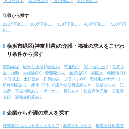
15万円以上
20万円以上
25万円以上
30万円以上
年収から探す
250万円以上
300万円以上
350万円以上
400万円以上
500万円
以上
横浜市緑区(神奈川県)の介護・福祉の求人をこだわ
り条件から探す
夜勤専従
駅から徒歩10分以内
車通勤可
寮・借り上げ
住宅手
当・補助
未経験OK
管理職求人
無資格OK
高収入
年間休日1
10日以上
土日祝休
日勤のみ
ブランクOK
資格取得サポート
研修制度あり
産休･育休･介護休暇取得実績あり
残業少なめ
託
児所・育児補助あり
ボーナス・賞与あり
社会保険完備
交通費
支給
退職金制度あり
企業から介護の求人を探す
株式会社ベネッセスタイルケア
株式会社ツクイ
株式会社日本ア