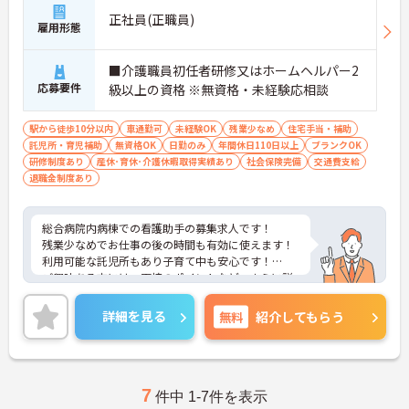
正社員(正職員)
雇用形態
■介護職員初任者研修又はホームヘルパー2
応募要件
級以上の資格 ※無資格・未経験応相談
駅から徒歩10分以内
車通勤可
未経験OK
残業少なめ
住宅手当・補助
託児所・育児補助
無資格OK
日勤のみ
年間休日110日以上
ブランクOK
研修制度あり
産休･育休･介護休暇取得実績あり
社会保険完備
交通費支給
退職金制度あり
総合病院内病棟での看護助手の募集求人です！
残業少なめでお仕事の後の時間も有効に使えます！
利用可能な託児所もあり子育て中も安心です！
ご興味ある方には、面接のポイントなど、さらに詳
細をお話致しますのでお気軽にご相談ください。
詳細を見る
無料
紹介してもらう
7
件中 1-7件を表示