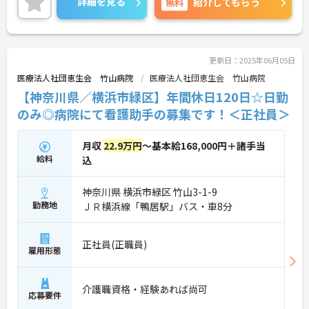
詳細を見る
無料
紹介してもらう
利厚生も魅力。
ご興味がある方は、ご面接のポイントをお伝えしま
すので、お気軽にお問い合わせください◎
更新日：2025年06月05日
医療法人社団恵生会 竹山病院
医療法人社団恵生会 竹山病院
【神奈川県／横浜市緑区】年間休日120日☆日勤
のみ◎病院にて看護助手の募集です！＜正社員＞
月収
22.9万円
～基本給168,000円＋諸手当
給料
込
神奈川県 横浜市緑区 竹山3-1-9
勤務地
ＪＲ横浜線「鴨居駅」バス・車8分
正社員(正職員)
雇用形態
介護職資格・経験あれば尚可
応募要件