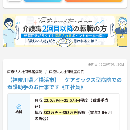
更新日：2026年07月30日
医療法人社団鴨居病院
医療法人社団鴨居病院
【神奈川県／横浜市】 ケアミックス型病院での
看護助手のお仕事です《正社員》
月収
22.0万円～25.5万円
程度（看護手当
込）
給料
年収
303万円～353万円
程度（賞与2.6ヵ月
の場合）