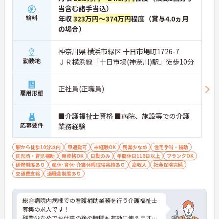
当含む諸手当込）
給料
年収
323万円～374万円
程度（賞与4.0ヵ月
の場合）
神奈川県 横浜市緑区 十日市場町1726-7
勤務地
ＪＲ横浜線「十日市場(神奈川)駅」徒歩10分
正社員(正職員)
雇用形態
■介護福祉士資格 ■病院、施設等での介護
応募要件
業務経験
駅から徒歩10分以内
車通勤可
未経験OK
残業少なめ
住宅手当・補助
託児所・育児補助
無資格OK
日勤のみ
年間休日110日以上
ブランクOK
研修制度あり
産休･育休･介護休暇取得実績あり
高収入
社会保険完備
交通費支給
退職金制度あり
総合病院内病棟での看護補助業務を行う介護福祉士
募集の求人です！
残業少なめでお仕事の後の時間も有効に使えます！