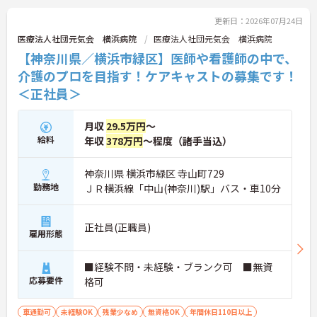
更新日：2026年07月24日
医療法人社団元気会 横浜病院
医療法人社団元気会 横浜病院
【神奈川県／横浜市緑区】医師や看護師の中で、
介護のプロを目指す！ケアキャストの募集です！
＜正社員＞
月収
29.5万円
～
給料
年収
378万円
～程度（諸手当込）
神奈川県 横浜市緑区 寺山町729
勤務地
ＪＲ横浜線「中山(神奈川)駅」バス・車10分
正社員(正職員)
雇用形態
■経験不問・未経験・ブランク可 ■無資
応募要件
格可
車通勤可
未経験OK
残業少なめ
無資格OK
年間休日110日以上