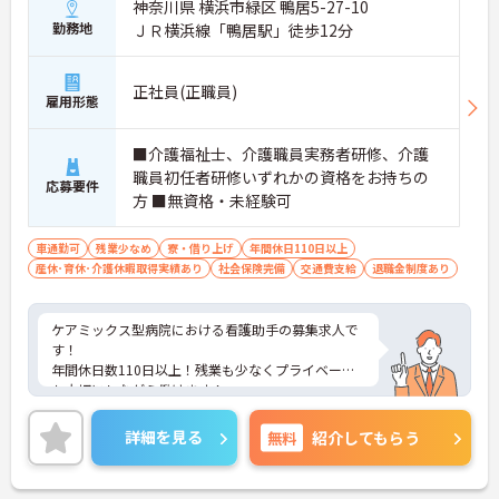
神奈川県 横浜市緑区 鴨居5-27-10
勤務地
ＪＲ横浜線「鴨居駅」徒歩12分
正社員(正職員)
雇用形態
■介護福祉士、介護職員実務者研修、介護
職員初任者研修いずれかの資格をお持ちの
応募要件
方 ■無資格・未経験可
車通勤可
残業少なめ
寮・借り上げ
年間休日110日以上
産休･育休･介護休暇取得実績あり
社会保険完備
交通費支給
退職金制度あり
ケアミックス型病院における看護助手の募集求人で
す！
年間休日数110日以上！残業も少なくプライベート
も大切にしながら働けます！
勉強会にも力を入れており、スキルアップを目指し
ながら働けます！
詳細を見る
無料
紹介してもらう
ご興味ある方には、面接のポイントなど、さらに詳
細をお話致しますのでお気軽にご相談ください。