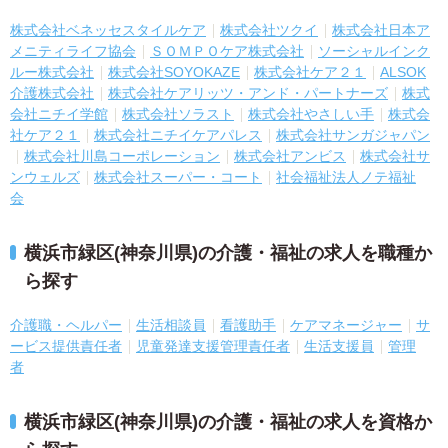
株式会社ベネッセスタイルケア
株式会社ツクイ
株式会社日本ア
メニティライフ協会
ＳＯＭＰＯケア株式会社
ソーシャルインク
ルー株式会社
株式会社SOYOKAZE
株式会社ケア２１
ALSOK
介護株式会社
株式会社ケアリッツ・アンド・パートナーズ
株式
会社ニチイ学館
株式会社ソラスト
株式会社やさしい手
株式会
社ケア２１
株式会社ニチイケアパレス
株式会社サンガジャパン
株式会社川島コーポレーション
株式会社アンビス
株式会社サ
ンウェルズ
株式会社スーパー・コート
社会福祉法人ノテ福祉
会
横浜市緑区(神奈川県)の介護・福祉の求人を職種か
ら探す
介護職・ヘルパー
生活相談員
看護助手
ケアマネージャー
サ
ービス提供責任者
児童発達支援管理責任者
生活支援員
管理
者
横浜市緑区(神奈川県)の介護・福祉の求人を資格か