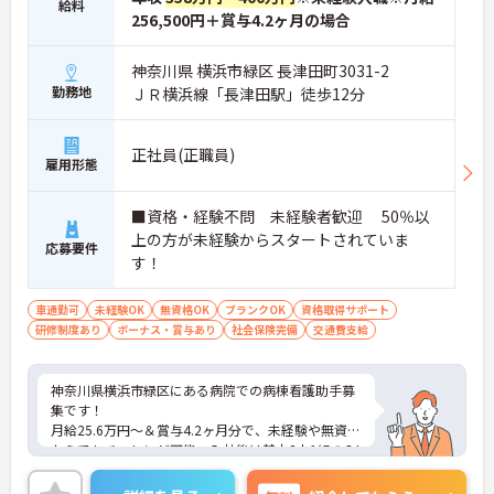
給料
256,500円＋賞与4.2ヶ月の場合
■ 未経験から安心スタート！
神奈川県 横浜市緑区 長津田町3031-2
教育体制が整っているので初めてでも安心◎
勤務地
ＪＲ横浜線「長津田駅」徒歩12分
・入職後1～2か月の研修あり（座学＋実技）
・基礎から学べる仕組みが整っている
・資格取得支援も充実
正社員(正職員)
→ 無資格・未経験から専門職として成長できます
雇用形態
■ 子育て世代も安心サポート♪
■資格・経験不問 未経験者歓迎 50％以
ライフスタイルに合わせて働けます！
上の方が未経験からスタートされていま
応募要件
・院内保育あり（土日祝の利用OK）
す！
・育休後の復帰実績あり
・短時間勤務・夜勤相談も可能
車通勤可
未経験OK
無資格OK
ブランクOK
資格取得サポート
→ 家庭と両立しやすい職場です
研修制度あり
ボーナス・賞与あり
社会保険完備
交通費支給
■ 専門性が身につく慢性期医療
神奈川県横浜市緑区にある病院での病棟看護助手募
じっくり患者さまと関われます◎
集です！
・長期療養・慢性期医療に特化
月給25.6万円～＆賞与4.2ヶ月分で、未経験や無資格
・終末期ケアにも携われる
からでもチャレンジ可能。入社後は基本2人1組のOJ
・多職種で生活支援までサポート
Tで日々の業務を習得できます。
→ 医療と生活の両面から支援できる環境です
無料送迎バスや職員食堂、充実の研修制度など、福