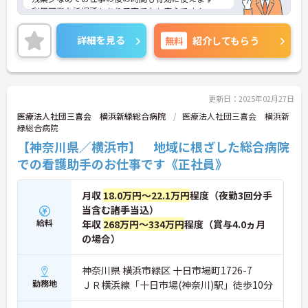
利用可能な託児所もあり子育て中も安心です！
ご興味ある方には、面接のポイントなど、さらに詳
細をお話致しますのでお気軽にご相談ください。
詳細を見る
無料
紹介してもらう
更新日：2025年02月27日
医療法人社団三喜会 横浜新緑総合病院
医療法人社団三喜会 横浜新
緑総合病院
【神奈川県／横浜市】 地域に根ざした総合病院
での看護助手のお仕事です《正社員》
月収
18.0万円～22.1万円
程度（夜勤3回分手
当含む諸手当込）
給料
年収
268万円～334万円
程度（賞与4.0ヵ月
の場合）
神奈川県 横浜市緑区 十日市場町1726-7
勤務地
ＪＲ横浜線「十日市場(神奈川)駅」徒歩10分