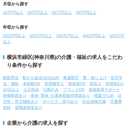
月収から探す
15万円以上
20万円以上
25万円以上
30万円以上
年収から探す
250万円以上
300万円以上
350万円以上
400万円以上
500万円
以上
横浜市緑区(神奈川県)の介護・福祉の求人をこだわ
り条件から探す
夜勤専従
駅から徒歩10分以内
車通勤可
寮・借り上げ
住宅手
当・補助
未経験OK
管理職求人
無資格OK
高収入
年間休日1
10日以上
土日祝休
日勤のみ
ブランクOK
資格取得サポート
研修制度あり
産休･育休･介護休暇取得実績あり
残業少なめ
託
児所・育児補助あり
ボーナス・賞与あり
社会保険完備
交通費
支給
退職金制度あり
企業から介護の求人を探す