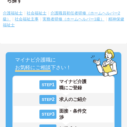
ら探す
介護福祉士
社会福祉士
介護職員初任者研修（ホームヘルパー2
級）
社会福祉主事
実務者研修（ホームヘルパー1級）
精神保健
福祉士
マイナビ介護職に
お気軽にご相談
下さい！
マイナビ介護
1
STEP
職にご登録
2
求人のご紹介
STEP
面接・条件交
3
STEP
渉