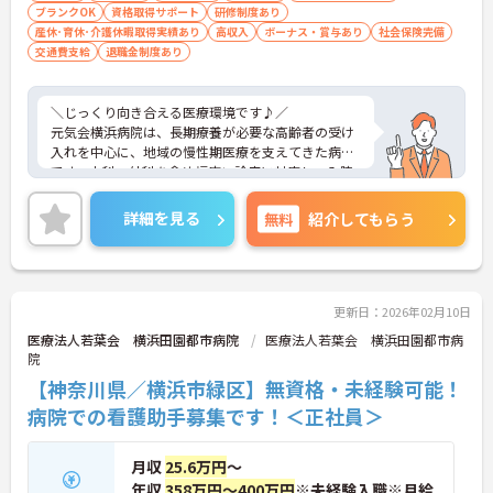
ブランクOK
資格取得サポート
研修制度あり
産休･育休･介護休暇取得実績あり
高収入
ボーナス・賞与あり
社会保険完備
交通費支給
退職金制度あり
＼じっくり向き合える医療環境です♪／
元気会横浜病院は、長期療養が必要な高齢者の受け
入れを中心に、地域の慢性期医療を支えてきた病院
です。内科・外科を含め幅広い診療に対応し、入院
後の生活までしっかり支える体制が整っています。
医師・看護師・リハビリ職が連携しながら、一人ひ
詳細を見る
無料
紹介してもらう
とりの状態に合わせた継続的な医療とケアを提供。
終末期にも関わることができ、患者さまの人生に寄
り添った支援が学べる環境です。また、教育体制や
働きやすさにも力を入れており、未経験からでも安
心してスタートできる職場です。
更新日：2026年02月10日
医療法人若葉会 横浜田園都市病院
医療法人若葉会 横浜田園都市病
院
■ しっかり休めて無理なく働ける♪
【神奈川県／横浜市緑区】無資格・未経験可能！
「働きやすさ」と「安定感」が魅力です！
病院での看護助手募集です！＜正社員＞
・年間休日120日以上でしっかり休める
・残業は月平均少なめでオンオフ切り替えやすい
月収
25.6万円
～
・有給休暇も早期から利用可能
→ プライベートも大切にしながら働ける環境です
年収
358万円～400万円
※未経験入職※月給