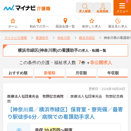
0
0
求人検索
会員登録
メニュー
ホーム
初めての方へ
面談会場一覧
保存した求人
最近見た求人
マイナビ介護職
看護助手
神奈川県
横浜市緑区
神奈川県の看護助
横浜市緑区(神奈川県)の看護助手
の求人・転職一覧
7
この条件の介護・福祉求人数
非公開求人
件 ＋
おすすめ順
新着順
月収順
年収順
更新日：2026年08月06日
医療法人社団東光会 牧野記念病院
医療法人社団東光会 牧野記念病
院
【神奈川県／横浜市緑区】保育室・寮完備／最寄
り駅徒歩6分／病院での看護助手求人
月収
20.0万円
～程度