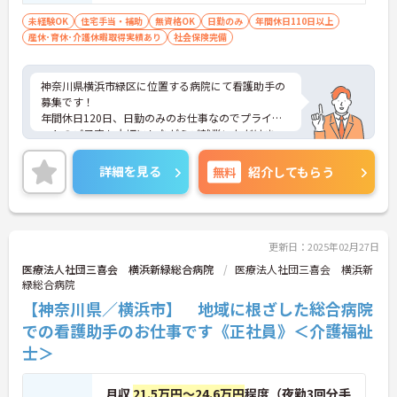
未経験OK
住宅手当・補助
無資格OK
日勤のみ
年間休日110日以上
産休･育休･介護休暇取得実績あり
社会保険完備
神奈川県横浜市緑区に位置する病院にて看護助手の
募集です！
年間休日120日、日勤のみのお仕事なのでプライベ
ートのご予定も大切にしながらご就業いただけま
す。
ご興味ある方には、面接対策ポイントなど、さらに
詳細を見る
無料
紹介してもらう
詳細をお話しいたしますのでお気軽にご相談くださ
い！
更新日：2025年02月27日
医療法人社団三喜会 横浜新緑総合病院
医療法人社団三喜会 横浜新
緑総合病院
【神奈川県／横浜市】 地域に根ざした総合病院
での看護助手のお仕事です《正社員》＜介護福祉
士＞
月収
21.5万円～24.6万円
程度（夜勤3回分手