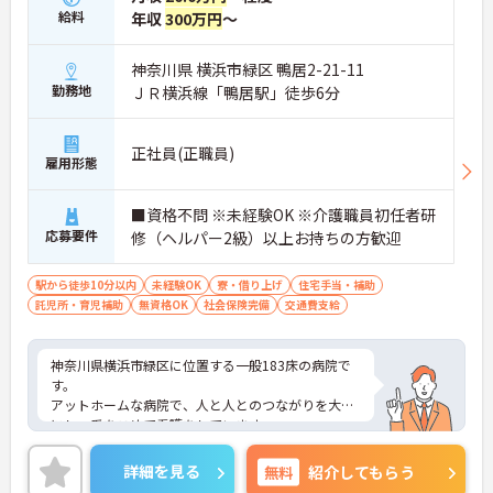
給料
年収
300万円
～
神奈川県 横浜市緑区 鴨居2-21-11
勤務地
ＪＲ横浜線「鴨居駅」徒歩6分
正社員(正職員)
雇用形態
■資格不問 ※未経験OK ※介護職員初任者研
応募要件
修（ヘルパー2級）以上お持ちの方歓迎
駅から徒歩10分以内
未経験OK
寮・借り上げ
住宅手当・補助
託児所・育児補助
無資格OK
社会保険完備
交通費支給
神奈川県横浜市緑区に位置する一般183床の病院で
す。
アットホームな病院で、人と人とのつながりを大切
にし、愛をこめて看護をしています。
ご興味のある方は是非お気軽にお問い合わせくださ
い。
詳細を見る
無料
紹介してもらう