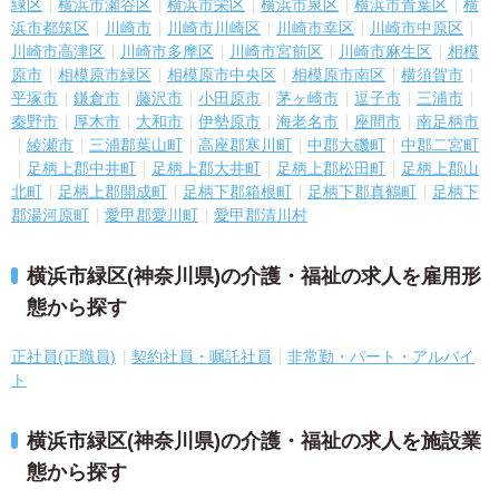
緑区
横浜市瀬谷区
横浜市栄区
横浜市泉区
横浜市青葉区
横
浜市都筑区
川崎市
川崎市川崎区
川崎市幸区
川崎市中原区
川崎市高津区
川崎市多摩区
川崎市宮前区
川崎市麻生区
相模
原市
相模原市緑区
相模原市中央区
相模原市南区
横須賀市
平塚市
鎌倉市
藤沢市
小田原市
茅ヶ崎市
逗子市
三浦市
秦野市
厚木市
大和市
伊勢原市
海老名市
座間市
南足柄市
綾瀬市
三浦郡葉山町
高座郡寒川町
中郡大磯町
中郡二宮町
足柄上郡中井町
足柄上郡大井町
足柄上郡松田町
足柄上郡山
北町
足柄上郡開成町
足柄下郡箱根町
足柄下郡真鶴町
足柄下
郡湯河原町
愛甲郡愛川町
愛甲郡清川村
横浜市緑区(神奈川県)の介護・福祉の求人を雇用形
態から探す
正社員(正職員)
契約社員・嘱託社員
非常勤・パート・アルバイ
ト
横浜市緑区(神奈川県)の介護・福祉の求人を施設業
態から探す