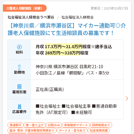
介護老人保健施設（老健）
更新日：2025年01月27日
社会福祉法人緑樹会ラペ瀬谷
社会福祉法人緑樹会
【神奈川県／横浜市瀬谷区】マイカー通勤可◎介
護老人保健施設にて生活相談員の募集です！
月収
17.3万円～21.0万円
程度※諸手当込
給料
年収
269万円～328万円
程度
神奈川県 横浜市瀬谷区 目黒町21-10
勤務地
小田急江ノ島線「鶴間駅」バス・車5分
正社員(正職員)
雇用形態
■社会福祉士 ■社会福祉主事 ■普通自動車
応募要件
免許（AT限定可） ■未経験可
車通勤可
寮・借り上げ
日勤のみ
資格取得サポート
研修制度あり
産休･育休･介護休暇取得実績あり
ボーナス・賞与あり
社会保険完備