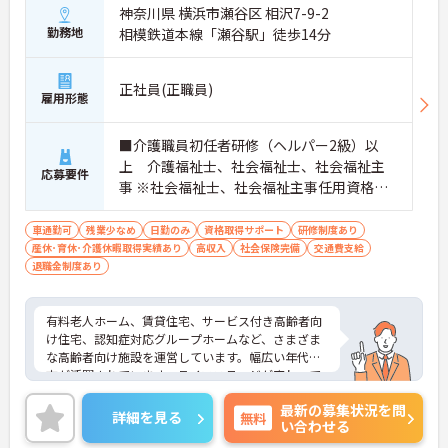
神奈川県 横浜市瀬谷区 相沢7-9-2
勤務地
相模鉄道本線「瀬谷駅」徒歩14分
正社員(正職員)
雇用形態
■介護職員初任者研修（ヘルパー2級）以
上 介護福祉士、社会福祉士、社会福祉主
応募要件
事 ※社会福祉士、社会福祉主事任用資格の
ある方歓 ■普通自動車免許 車運転必須
車通勤可
残業少なめ
日勤のみ
資格取得サポート
研修制度あり
産休･育休･介護休暇取得実績あり
高収入
社会保険完備
交通費支給
退職金制度あり
有料老人ホーム、賃貸住宅、サービス付き高齢者向
け住宅、認知症対応グループホームなど、さまざま
な高齢者向け施設を運営しています。幅広い年代の
方が活躍されています。ライフステージが変わって
も長く働ける環境です。福利厚生も整っており、待
最新の募集状況を問
遇面も魅力の一つです。ご興味のある方は面接ポイ
詳細を見る
無料
い合わせる
ントなどをお伝えいたしますので、是非お気軽にお
問い合わせください！