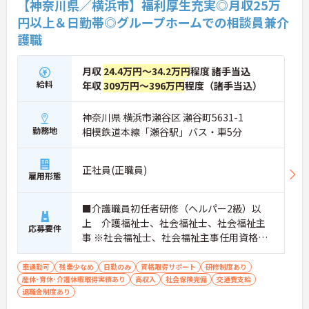
【神奈川県／横浜市】福利厚生充実◎月収25万
円以上＆日勤帯◎グループホームでの相談員兼介
護職
月収
24.4万円～34.2万円
程度 諸手当込
給料
年収
309万円～396万円
程度（諸手当込）
神奈川県 横浜市瀬谷区 瀬谷町5631-1
勤務地
相模鉄道本線「瀬谷駅」バス・車5分
正社員(正職員)
雇用形態
■介護職員初任者研修（ヘルパー2級）以
上 介護福祉士、社会福祉士、社会福祉主
応募要件
事 ※社会福祉士、社会福祉主事任用資格の
ある方歓 ■普通自動車免許 車運転必須
車通勤可
残業少なめ
日勤のみ
資格取得サポート
研修制度あり
産休･育休･介護休暇取得実績あり
高収入
社会保険完備
交通費支給
退職金制度あり