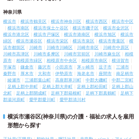
神奈川県
横浜市
横浜市鶴見区
横浜市神奈川区
横浜市西区
横浜市中区
横浜市南区
横浜市保土ケ谷区
横浜市磯子区
横浜市金沢区
横浜市港北区
横浜市戸塚区
横浜市港南区
横浜市旭区
横浜市
緑区
横浜市瀬谷区
横浜市栄区
横浜市泉区
横浜市青葉区
横
浜市都筑区
川崎市
川崎市川崎区
川崎市幸区
川崎市中原区
川崎市高津区
川崎市多摩区
川崎市宮前区
川崎市麻生区
相模
原市
相模原市緑区
相模原市中央区
相模原市南区
横須賀市
平塚市
鎌倉市
藤沢市
小田原市
茅ヶ崎市
逗子市
三浦市
秦野市
厚木市
大和市
伊勢原市
海老名市
座間市
南足柄市
綾瀬市
三浦郡葉山町
高座郡寒川町
中郡大磯町
中郡二宮町
足柄上郡中井町
足柄上郡大井町
足柄上郡松田町
足柄上郡山
北町
足柄上郡開成町
足柄下郡箱根町
足柄下郡真鶴町
足柄下
郡湯河原町
愛甲郡愛川町
愛甲郡清川村
横浜市瀬谷区(神奈川県)の介護・福祉の求人を雇用
形態から探す