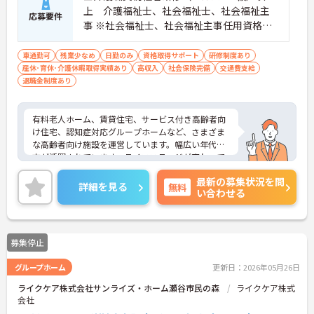
上 介護福祉士、社会福祉士、社会福祉主
応募要件
事 ※社会福祉士、社会福祉主事任用資格の
ある方歓 ■普通自動車免許 車運転必須
車通勤可
残業少なめ
日勤のみ
資格取得サポート
研修制度あり
産休･育休･介護休暇取得実績あり
高収入
社会保険完備
交通費支給
退職金制度あり
有料老人ホーム、賃貸住宅、サービス付き高齢者向
け住宅、認知症対応グループホームなど、さまざま
な高齢者向け施設を運営しています。幅広い年代の
方が活躍されています。ライフステージが変わって
も長く働ける環境です。福利厚生も整っており、待
最新の募集状況を問
遇面も魅力の一つです。ご興味のある方は面接ポイ
詳細を見る
無料
い合わせる
ントなどをお伝えいたしますので、是非お気軽にお
問い合わせください！
募集停止
グループホーム
更新日：2026年05月26日
ライクケア株式会社サンライズ・ホーム瀬谷市民の森
ライクケア株式
会社