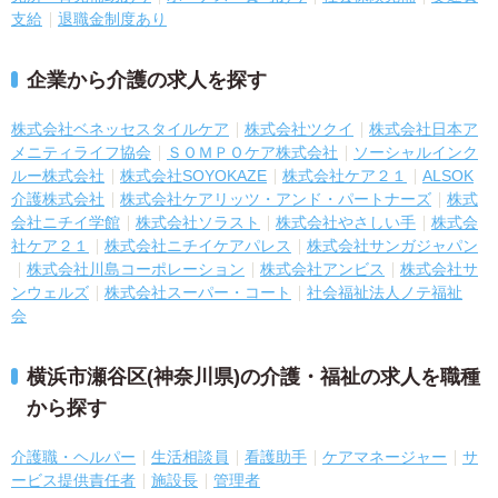
支給
退職金制度あり
企業から介護の求人を探す
株式会社ベネッセスタイルケア
株式会社ツクイ
株式会社日本ア
メニティライフ協会
ＳＯＭＰＯケア株式会社
ソーシャルインク
ルー株式会社
株式会社SOYOKAZE
株式会社ケア２１
ALSOK
介護株式会社
株式会社ケアリッツ・アンド・パートナーズ
株式
会社ニチイ学館
株式会社ソラスト
株式会社やさしい手
株式会
社ケア２１
株式会社ニチイケアパレス
株式会社サンガジャパン
株式会社川島コーポレーション
株式会社アンビス
株式会社サ
ンウェルズ
株式会社スーパー・コート
社会福祉法人ノテ福祉
会
横浜市瀬谷区(神奈川県)の介護・福祉の求人を職種
から探す
介護職・ヘルパー
生活相談員
看護助手
ケアマネージャー
サ
ービス提供責任者
施設長
管理者