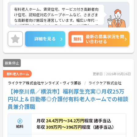
有料老人ホーム、賃貸住宅、サービス付き高齢者向
け住宅、認知症対応グループホームなど、さまざま
な高齢者向け施設を運営しています。幅広い年代の
方が活躍されています。ライフステージが変わって
も長く働ける環境です。福利厚生も整っており、待
最新の募集状況を問
遇面も魅力の一つです。ご興味のある方は面接ポイ
詳細を見る
無料
い合わせる
ントなどをお伝えいたしますので、是非お気軽にお
問い合わせください！
募集停止
有料老人ホーム
更新日：2026年05月26日
ライクケア株式会社サンライズ・ヴィラ瀬谷
ライクケア株式会社
【神奈川県／横浜市】福利厚生充実◎月収25万
円以上＆日勤帯◎介護付有料老人ホームでの相談
員兼介護職
月収
24.4万円～34.2万円
程度 諸手当込
給料
年収
309万円～396万円
程度（諸手当込）