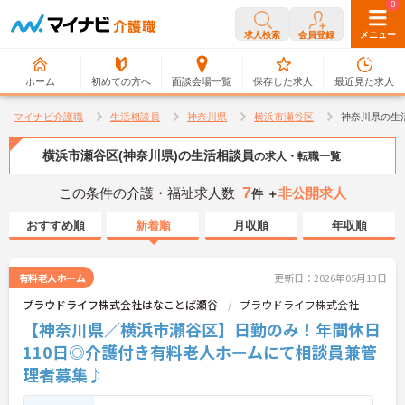
0
0
求人検索
会員登録
メニュー
ホーム
初めての方へ
面談会場一覧
保存した求人
最近見た求人
マイナビ介護職
生活相談員
神奈川県
横浜市瀬谷区
神奈川県の生
横浜市瀬谷区(神奈川県)の生活相談員
の求人・転職一覧
7
この条件の介護・福祉求人数
非公開求人
件 ＋
おすすめ順
新着順
月収順
年収順
有料老人ホーム
更新日：2026年05月13日
プラウドライフ株式会社はなことば瀬谷
プラウドライフ株式会社
【神奈川県／横浜市瀬谷区】日勤のみ！年間休日
110日◎介護付き有料老人ホームにて相談員兼管
理者募集♪