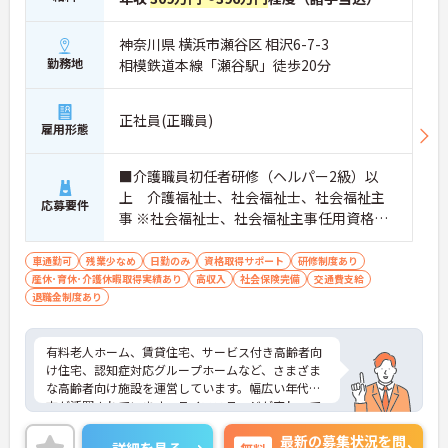
神奈川県 横浜市瀬谷区 相沢6-7-3
勤務地
相模鉄道本線「瀬谷駅」徒歩20分
正社員(正職員)
雇用形態
■介護職員初任者研修（ヘルパー2級）以
上 介護福祉士、社会福祉士、社会福祉主
応募要件
事 ※社会福祉士、社会福祉主事任用資格の
ある方歓 ■普通自動車免許 車運転必須
車通勤可
残業少なめ
日勤のみ
資格取得サポート
研修制度あり
産休･育休･介護休暇取得実績あり
高収入
社会保険完備
交通費支給
退職金制度あり
有料老人ホーム、賃貸住宅、サービス付き高齢者向
け住宅、認知症対応グループホームなど、さまざま
な高齢者向け施設を運営しています。幅広い年代の
方が活躍されています。ライフステージが変わって
も長く働ける環境です。福利厚生も整っており、待
最新の募集状況を問
遇面も魅力の一つです。ご興味のある方は面接ポイ