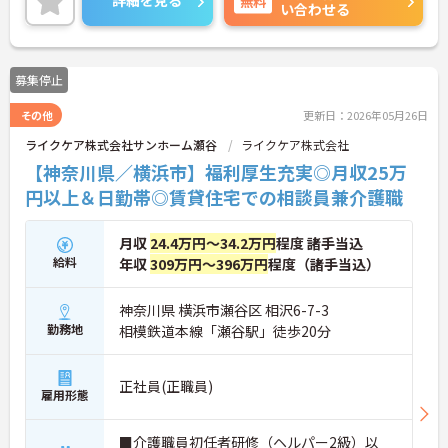
詳細を見る
無料
い合わせる
ントなどをお伝えいたしますので、是非お気軽にお
問い合わせください！
募集停止
その他
更新日：2026年05月26日
ライクケア株式会社サンホーム瀬谷
ライクケア株式会社
【神奈川県／横浜市】福利厚生充実◎月収25万
円以上＆日勤帯◎賃貸住宅での相談員兼介護職
月収
24.4万円～34.2万円
程度 諸手当込
給料
年収
309万円～396万円
程度（諸手当込）
神奈川県 横浜市瀬谷区 相沢6-7-3
勤務地
相模鉄道本線「瀬谷駅」徒歩20分
正社員(正職員)
雇用形態
■介護職員初任者研修（ヘルパー2級）以