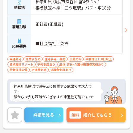
神奈川県 横浜市瀬谷区 宮沢3-25-1
勤務地
相模鉄道本線「三ツ境駅」バス・車18分
正社員(正職員)
雇用形態
■社会福祉士免許
応募要件
車通勤可
残業少なめ
住宅手当・補助
日勤のみ
年間休日110日以上
資格取得サポート
研修制度あり
産休･育休･介護休暇取得実績あり
社会保険完備
交通費支給
退職金制度あり
神奈川県横浜市瀬谷区に位置する施設での求人で
す。
駅からは少し距離がござますが車通勤可能ですので
通勤には困りません。
残業もほとんどございませんのでプライベート充実
できます。
詳細を見る
無料
紹介してもらう
ご興味のある方はお気軽にお問い合わせ下さい。