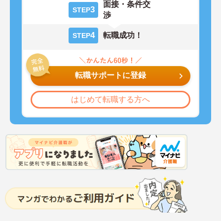
面接・条件交
3
STEP
渉
4
転職成功！
STEP
転職サポートに登録
はじめて転職する方へ