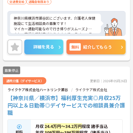
交通費支給
退職金制度あり
神奈川県横浜市瀬谷区にございます、介護老人保健
施設にて生活相談員の募集です！
マイカー通勤可能なので行き帰りがスムーズ♪
また、育児休暇制度がありますので、ライフステー
ジに応じて長くお仕事を続けていくことができます
◎
詳細を見る
無料
紹介してもらう
ご興味のある方は、マイナビ介護職までお問い合わ
せください。
募集停止
通所介護（デイサービス）
更新日：2026年05月26日
ライクケア株式会社ハートリンク瀬谷
ライクケア株式会社
【神奈川県／横浜市】福利厚生充実◎月収25万
円以上＆日勤帯◎デイサービスでの相談員兼介護
職
月収
24.4万円～34.2万円
程度 諸手当込
給料
年収
309万円～396万円
程度（諸手当込）