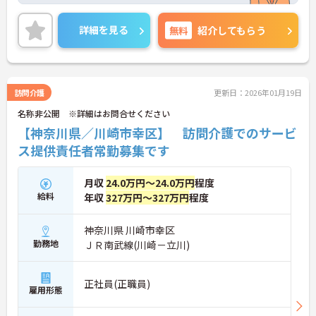
いませ。
詳細を見る
無料
紹介してもらう
訪問介護
更新日：2026年01月19日
名称非公開 ※詳細はお問合せください
【神奈川県／川崎市幸区】 訪問介護でのサービ
ス提供責任者常勤募集です
月収
24.0万円～24.0万円
程度
給料
年収
327万円～327万円
程度
神奈川県 川崎市幸区
勤務地
ＪＲ南武線(川崎－立川)
正社員(正職員)
雇用形態