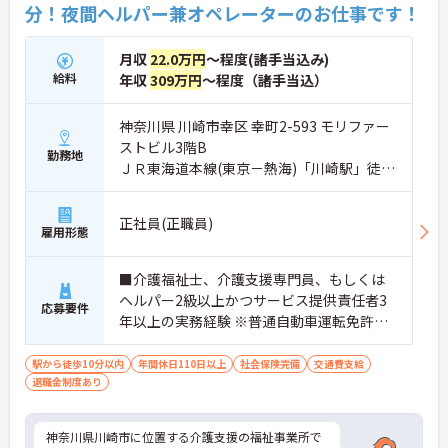
分！夜間ヘルパー兼オペレーターのお仕事です！
月収
22.0万円
～程度(諸手当込み)
給料
年収
309万円
～程度（諸手当込）
神奈川県 川崎市幸区 幸町2-593 モリファー
ストビル3階B
勤務地
ＪＲ東海道本線(東京－熱海)「川崎駅」徒歩
9分
正社員(正職員)
雇用形態
■介護福祉士、介護支援専門員、もしくは
ヘルパー2級以上かつサービス提供責任者3
応募要件
年以上の実務経験 ※普通自動車運転免許
（ＡＴ限定可）必須 ※経験不問
駅から徒歩10分以内
年間休日110日以上
社会保険完備
交通費支給
退職金制度あり
神奈川県川崎市に位置する介護支援の福祉事業所で