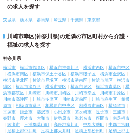
の求人を探す
茨城県
栃木県
群馬県
埼玉県
千葉県
東京都
川崎市幸区(神奈川県)の近隣の市区町村から介護・
福祉の求人を探す
神奈川県
横浜市
横浜市鶴見区
横浜市神奈川区
横浜市西区
横浜市中区
横浜市南区
横浜市保土ケ谷区
横浜市磯子区
横浜市金沢区
横浜市港北区
横浜市戸塚区
横浜市港南区
横浜市旭区
横浜市
緑区
横浜市瀬谷区
横浜市栄区
横浜市泉区
横浜市青葉区
横
浜市都筑区
川崎市
川崎市川崎区
川崎市幸区
川崎市中原区
川崎市高津区
川崎市多摩区
川崎市宮前区
川崎市麻生区
相模
原市
相模原市緑区
相模原市中央区
相模原市南区
横須賀市
平塚市
鎌倉市
藤沢市
小田原市
茅ヶ崎市
逗子市
三浦市
秦野市
厚木市
大和市
伊勢原市
海老名市
座間市
南足柄市
綾瀬市
三浦郡葉山町
高座郡寒川町
中郡大磯町
中郡二宮町
足柄上郡中井町
足柄上郡大井町
足柄上郡松田町
足柄上郡山