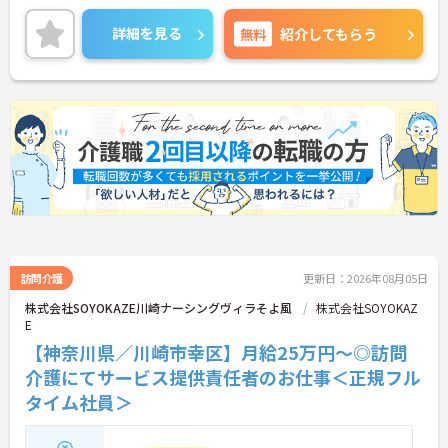
的に行っています。
ご興味ある方には、面接対策ポイントなど、さらに
詳細を見る
無料
紹介してもらう
詳細をお話しいたしますのでお気軽にご相談くださ
い！
訪問介護
更新日：2026年08月05日
株式会社SOYOKAZE川崎ナーシングヴィラそよ風
株式会社SOYOKAZ
E
【神奈川県／川崎市幸区】月給25万円～◎訪問
介護にてサービス提供責任者のお仕事＜正規フル
タイム社員＞