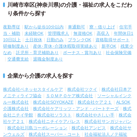
川崎市幸区(神奈川県)の介護・福祉の求人をこだわ
り条件から探す
夜勤専従
駅から徒歩10分以内
車通勤可
寮・借り上げ
住宅手
当・補助
未経験OK
管理職求人
無資格OK
高収入
年間休日1
10日以上
土日祝休
日勤のみ
ブランクOK
資格取得サポート
研修制度あり
産休･育休･介護休暇取得実績あり
新卒OK
残業少
なめ
託児所・育児補助あり
ボーナス・賞与あり
社会保険完備
交通費支給
退職金制度あり
企業から介護の求人を探す
株式会社ベネッセスタイルケア
株式会社ツクイ
株式会社日本ア
メニティライフ協会
ＳＯＭＰＯケア株式会社
ソーシャルインク
ルー株式会社
株式会社SOYOKAZE
株式会社ケア２１
ALSOK
介護株式会社
株式会社ケアリッツ・アンド・パートナーズ
株式
会社ニチイ学館
株式会社ソラスト
株式会社やさしい手
株式会
社ケア２１
株式会社ニチイケアパレス
株式会社サンガジャパン
株式会社川島コーポレーション
株式会社アンビス
株式会社サ
ンウェルズ
株式会社スーパー・コート
社会福祉法人ノテ福祉