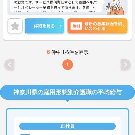
の就業です。サービス提供責任者として夜間ヘルパ
ーとオペレーター業務を行って頂きます。各線「川
崎駅」「京急川崎駅」より徒歩9分と駅チカで通勤
に大変便利です。ご興味ある方には、面接対策ポイ
最新の募集状況を問
ントなど、さらに詳細をお話しいたしますのでお気
詳細を見る
無料
い合わせる
軽にご相談ください。
6
件中 1-6件を表示
1
神奈川県の雇用形態別介護職の平均給与
正社員