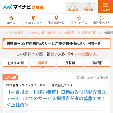
0
0
求人検索
会員登録
メニュー
ホーム
初めての方へ
面談会場一覧
保存した求人
最近見た求人
マイナビ介護職
サービス提供責任者
神奈川県
川崎市幸区
神奈川
川崎市幸区(神奈川県)のサービス提供責任者
の求人・転職一覧
6
この条件の介護・福祉求人数
非公開求人
件 ＋
おすすめ順
新着順
月収順
年収順
訪問介護
更新日：2026年08月06日
株式会社ツクイツクイ川崎幸
株式会社ツクイ
【神奈川県／川崎市幸区】日勤のみ◎訪問介護ス
テーションでのサービス提供責任者の募集です！
＜正社員＞