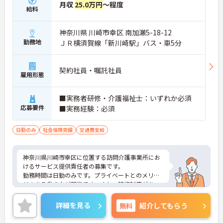
月収
25.0万円
～程度
給料
神奈川県 川崎市幸区 南加瀬5-18-12
勤務地
ＪＲ横須賀線「新川崎駅」バス・車5分
契約社員・嘱託社員
雇用形態
■実務者研修・介護福祉士：いずれか必須
応募要件
■実務経験：必須
日勤のみ
社会保険完備
交通費支給
神奈川県川崎市幸区に位置する訪問介護事業所にお
けるサービス提供責任者の募集です。
勤務時間は日勤のみです。プライベートとのメリハ
リのある働き方が可能です。また、研修制度があ
り、働きながらスキルアップが目指せる環境です。
ご興味のある方には、面接対策ポイントなど、さら
詳細を見る
無料
紹介してもらう
に詳細をご案内しますのでお気軽にご相談くださ
い！