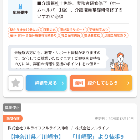
■介護福祉士免許、実務者研修修了（ホー
ムヘルパー1級）、介護職員基礎研修修了の
応募要件
いずれか必須
駅から徒歩10分以内
日勤のみ
資格取得サポート
研修制度あり
産休･育休･介護休暇取得実績あり
社会保険完備
交通費支給
退職金制度あり
未経験の方にも、教育・サポート体制がありますの
で、安心してご就業いただけます！ご興味をお持ち
の方には、詳細の情報や面接のポイントをお伝えし
ますのでお気軽にお問い合わせください。
詳細を見る
無料
紹介してもらう
募集停止
訪問介護
更新日：2025年12月10日
株式会社フルライフフルライフ川崎
株式会社フルライフ
【神奈川県／川崎市】 「川崎駅」より徒歩9