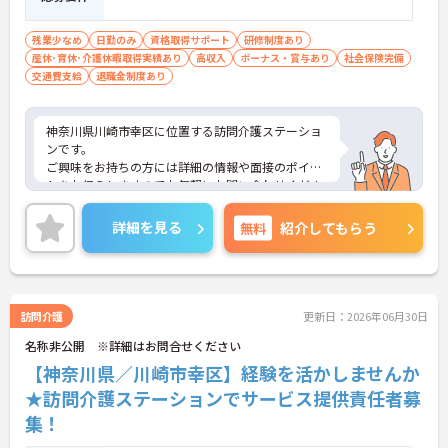
残業少なめ
日勤のみ
資格取得サポート
研修制度あり
産休･育休･介護休暇取得実績あり
高収入
ボーナス・賞与あり
社会保険完備
交通費支給
退職金制度あり
神奈川県川崎市幸区に位置する訪問介護ステーショ
ンです。
ご興味をお持ちの方には詳細の情報や面接のポイン
トをお伝えしますのでお気軽にお問い合わせくださ
いませ。
詳細を見る
無料
紹介してもらう
訪問介護
更新日：2026年06月30日
名称非公開 ※詳細はお問合せください
【神奈川県／川崎市幸区】経験を活かしませんか
★訪問介護ステーションでサービス提供責任者募
集！