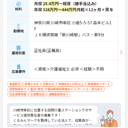
月収
25.4万円
～程度（諸手当込み）
給料
年収
326万円～444万円
月給×12ヶ月＋賞与
神奈川県 川崎市幸区 小倉5-5-57 森本ビル1
F
勤務地
ＪＲ横須賀線「新川崎駅」バス・車9分
正社員(正職員)
雇用形態
＜資格＞介護福祉士 必須 ＜経験＞不問
応募要件
車通勤可
残業少なめ
日勤のみ
年間休日110日以上
資格取得サポート
研修制度あり
産休･育休･介護休暇取得実績あり
ボーナス・賞与あり
社会保険完備
交通費支給
退職金制度あり
川崎市幸区に位置する訪問介護ステーションでのサ
ービス提供責任者の募集です！
くるみんマークを取得している法人で、従業員が子
育てと仕事が両立しやすいような職場づくりを積極