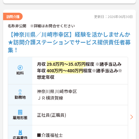
訪問介護
更新日：2026年06月30日
名称非公開 ※詳細はお問合せください
【神奈川県／川崎市幸区】経験を活かしませんか
★訪問介護ステーションでサービス提供責任者募
集！
月収
29.0万円～35.0万円
程度 ※諸手当込み
年収
408万円～480万円
程度※諸手当込み※
給料
想定年収
神奈川県 川崎市幸区
勤務地
ＪＲ横須賀線
正社員(正職員)
雇用形態
■介護福祉士
応募要件