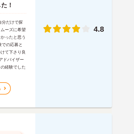
した！
自分だけで探
4.8
スムーズに希望
なかったと思う
験での応募と
かけて下さり良
 アドバイザー
ての経験でした
る