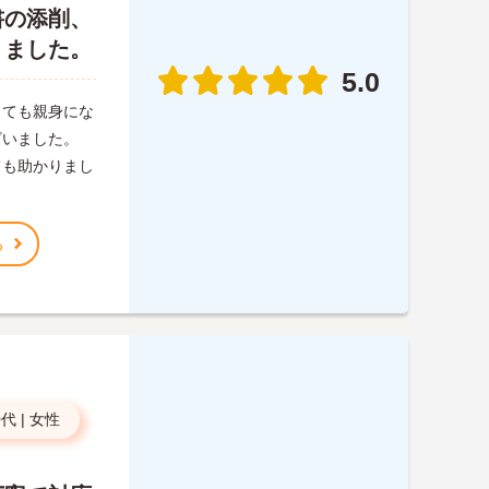
書の添削、
りました。
5.0
とても親身にな
ざいました。
ても助かりまし
る
0代
|
女性