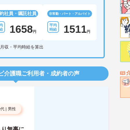
約社員・嘱託社員
非常勤・パート・アルバイト
1658
1511
円
円
月収・平均時給を算出
ビ介護職
ご利用者・成約者の声
0代
|
男性
さり無事に