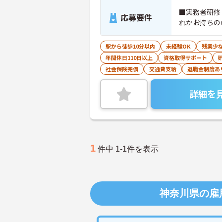
■実務者研修
応募要件
れかお持ちの
駅から徒歩10分以内
未経験OK
残業少
年間休日110日以上
資格取得サポート
社会保険完備
交通費支給
退職金制度あ
詳細を
1
件中 1-1件を表示
神奈川県の雇