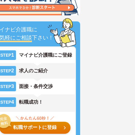
イナビ介護職に
気軽にご相談
下さい！
1
マイナビ介護職にご登録
STEP
2
求人のご紹介
STEP
3
面接・条件交渉
STEP
4
転職成功！
STEP
転職サポートに登録