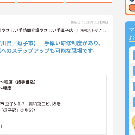
更新日：2025年01月28日
マ
社やさしい手訪問介護やさしい手逗子店
株式会社やさし
お
奈川県／逗子市】 手厚い研修制度があり、
職へのステップアップも可能な職場です。
～程度（諸手当込）
～程度
市 逗子5-6-7 興和第二ビル5階
「逗子駅」徒歩6分
)