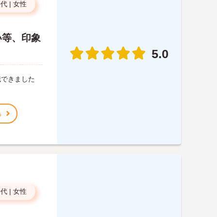
0代
|
女性
い等、印象
5.0
職できました
る
0代
|
女性