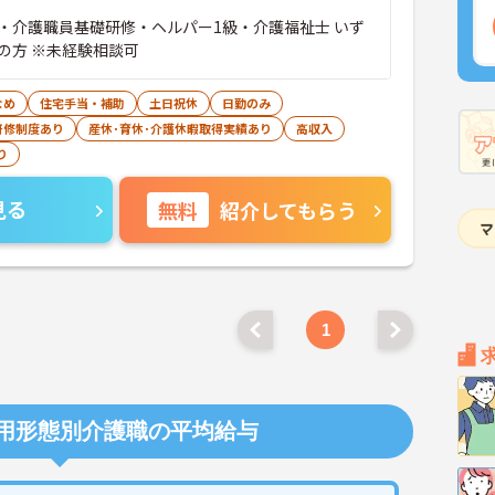
・介護職員基礎研修・ヘルパー1級・介護福祉士 いず
の方 ※未経験相談可
なめ
住宅手当・補助
土日祝休
日勤のみ
研修制度あり
産休･育休･介護休暇取得実績あり
高収入
り
見る
無料
紹介してもらう
1
用形態別介護職の平均給与