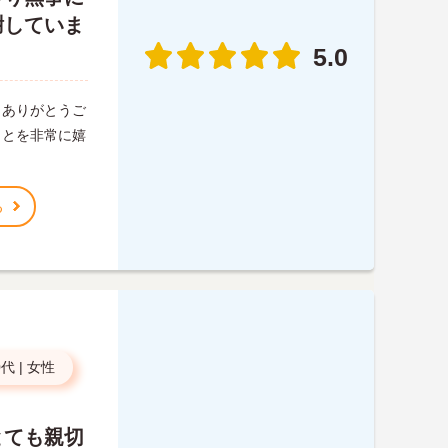
謝していま
5.0
きありがとうご
ことを非常に嬉
る
0代
|
女性
とても親切