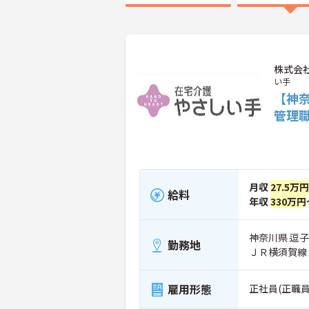
株式会
い手
【神
管理
月収
27.5万円
給料
年収
330万円
神奈川県 逗子
勤務地
ＪＲ横須賀線
雇用形態
正社員(正職員