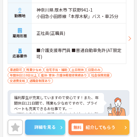
神奈川県 厚木市 下荻野941-1
勤務地
小田急小田原線「本厚木駅」バス・車25分
正社員(正職員)
雇用形態
■介護支援専門員 ■普通自動車免許(AT限定
応募要件
可)
車通勤可
残業少なめ
住宅手当・補助
土日祝休
日勤のみ
年間休日110日以上
産休･育休･介護休暇取得実績あり
社会保険完備
交通費支給
退職金制度あり
福利厚生が充実していますので安心です！また、年
間休日121日間で、残業も少なめですので、プライ
ベートも充実できるお仕事です。
ご興味ある方には、面接のポイントなど、さらに詳
細をお話致しますのでお気軽にご相談ください。
詳細を見る
無料
紹介してもらう