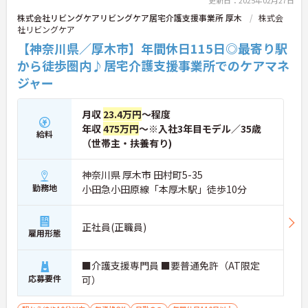
株式会社リビングケアリビングケア居宅介護支援事業所 厚木
株式会
社リビングケア
【神奈川県／厚木市】年間休日115日◎最寄り駅
から徒歩圏内♪居宅介護支援事業所でのケアマネ
ジャー
月収
23.4万円
～程度
年収
475万円
～※入社3年目モデル／35歳
給料
（世帯主・扶養有り)
神奈川県 厚木市 田村町5-35
勤務地
小田急小田原線「本厚木駅」徒歩10分
正社員(正職員)
雇用形態
■介護支援専門員 ■要普通免許（AT限定
応募要件
可）