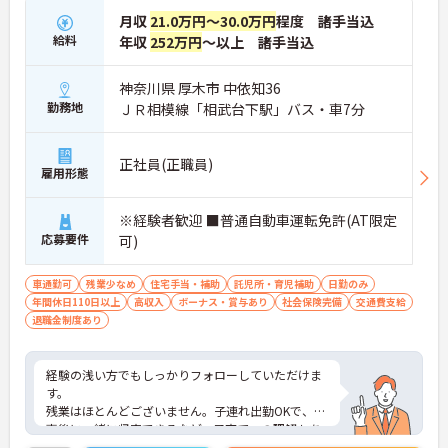
月収
21.0万円～30.0万円
程度 諸手当込
給料
年収
252万円
～以上 諸手当込
神奈川県 厚木市 中依知36
勤務地
ＪＲ相模線「相武台下駅」バス・車7分
正社員(正職員)
雇用形態
※経験者歓迎 ■普通自動車運転免許(AT限定
応募要件
可)
車通勤可
残業少なめ
住宅手当・補助
託児所・育児補助
日勤のみ
年間休日110日以上
高収入
ボーナス・賞与あり
社会保険完備
交通費支給
退職金制度あり
経験の浅い方でもしっかりフォローしていただけま
す。
残業はほとんどございません。子連れ出勤OKで、仕
事後に一緒に帰宅できるなど、子育てへの理解もあ
り、お子様をお持ちの方にも働きやすい環境です。