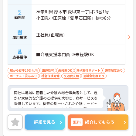
神奈川県 厚木市 愛甲東一丁目23番1号
勤務地
小田急小田原線「愛甲石田駅」徒歩8分
正社員(正職員)
雇用形態
■介護支援専門員 ※未経験OK
応募要件
駅から徒歩10分以内
車通勤可
未経験OK
資格取得サポート
研修制度あり
ボーナス・賞与あり
社会保険完備
交通費支給
退職金制度あり
同社は地域に密着した介護の総合事業者として、温
かい家庭的な介護のご提供を大切に、各サービスを
提供しています。従来の均一化された介護サービス
ではなく、「その人らしさ」を大切にした夢のある
暮らしを楽しんでいただくため、音楽療法士による
ミモザ楽団コンサート、「生涯現役塾」や「“奏”快
詳細を見る
無料
紹介してもらう
体操」といったオリジナルプログラム、ドイツ式リ
ハビリ機器やヒューマノイドロボットの導入等、