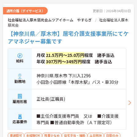
通所介護（デイサービス）
更新日：2026年04月03日
社会福祉法人厚木慈光会ムツアイホーム やすらぎ
社会福祉法人厚木
慈光会
【神奈川県／厚木市】居宅介護支援事業所にてケ
アマネジャー募集です
月収
21.5万円～25.0万円
程度 諸手当込
給料
年収
307万円～349万円
程度 諸手当込
神奈川県 厚木市 下川入1296
勤務地
小田急小田原線「本厚木駅」バス・車30分
正社員(正職員)
雇用形態
■主任介護支援専門員 又は ■介護支援
応募要件
専門員 ■普通自動車免許（ＡＴ限定可）
車通勤可
未経験OK
残業少なめ
住宅手当・補助
土日祝休
日勤のみ