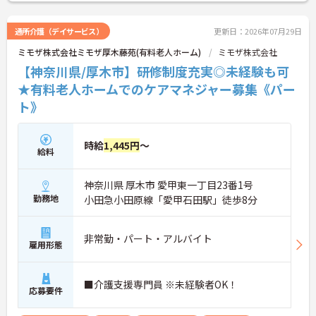
通所介護（デイサービス）
更新日：2026年07月29日
ミモザ株式会社ミモザ厚木藤苑(有料老人ホーム)
ミモザ株式会社
【神奈川県/厚木市】研修制度充実◎未経験も可
★有料老人ホームでのケアマネジャー募集《パー
ト》
時給
1,445円
～
給料
神奈川県 厚木市 愛甲東一丁目23番1号
勤務地
小田急小田原線「愛甲石田駅」徒歩8分
非常勤・パート・アルバイト
雇用形態
■介護支援専門員 ※未経験者OK！
応募要件