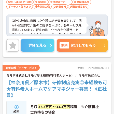
駅から徒歩10分以内
未経験OK
資格取得サポート
研修制度あり
ボーナス・賞与あり
社会保険完備
交通費支給
退職金制度あり
同社は地域に密着した介護の総合事業者として、温
かい家庭的な介護のご提供を大切に、各サービスを
提供しています。従来の均一化された介護サービス
ではなく、「その人らしさ」を大切にした夢のある
暮らしを楽しんでいただくため、音楽療法士による
ミモザ楽団コンサート、「生涯現役塾」や「“奏”快
詳細を見る
無料
紹介してもらう
体操」といったオリジナルプログラム、ドイツ式リ
ハビリ機器やヒューマノイドロボットの導入等、
様々な取り組みも行っています。
通所介護（デイサービス）
更新日：2026年07月29日
ミモザ株式会社ミモザ厚木藤苑(有料老人ホーム)
ミモザ株式会社
【神奈川県／厚木市】研修制度充実◎未経験も可
★有料老人ホームでケアマネジャー募集！《正社
員》
月収
32.3万円～33.3万円
程度 ※介護福祉
給料
士お持ちの場合