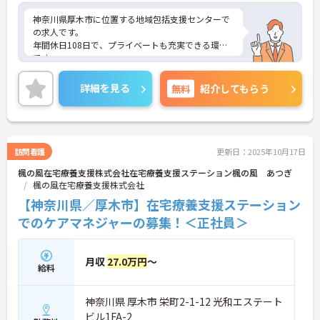
神奈川県厚木市に位置する地域包括支援センターで
の求人です。
年間休日108日で、プライベートも充実できる環境
です。
ご興味ある方には、面接のポイントなど、さらに詳
細をお話致しますのでお気軽にご相談ください。
詳細を見る
無料
紹介してもらう
訪問看護
更新日：2025年10月17日
楓の風在宅療養支援株式会社在宅療養支援ステーション楓の風 あつぎ
楓の風在宅療養支援株式会社
【神奈川県／厚木市】在宅療養支援ステーション
でのケアマネジャーの募集！＜正社員＞
月収
27.0万円
～
給料
神奈川県 厚木市 栄町2-1-12 光和エステート
ビル1FA-2