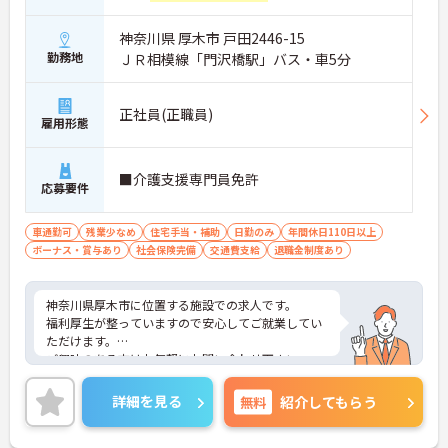
神奈川県 厚木市 戸田2446-15
勤務地
ＪＲ相模線「門沢橋駅」バス・車5分
正社員(正職員)
雇用形態
■介護支援専門員免許
応募要件
車通勤可
残業少なめ
住宅手当・補助
日勤のみ
年間休日110日以上
ボーナス・賞与あり
社会保険完備
交通費支給
退職金制度あり
神奈川県厚木市に位置する施設での求人です。
福利厚生が整っていますので安心してご就業してい
ただけます。
ご興味のある方はお気軽にお問い合わせ下さい。
詳細を見る
無料
紹介してもらう