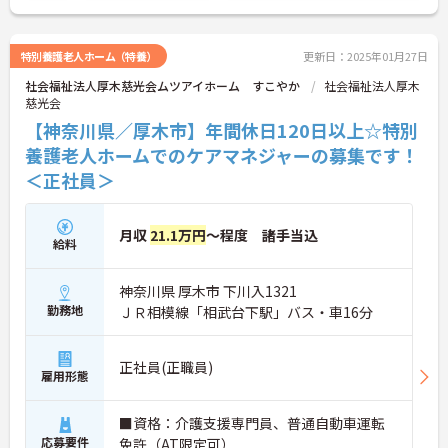
特別養護老人ホーム（特養）
更新日：2025年01月27日
社会福祉法人厚木慈光会ムツアイホーム すこやか
社会福祉法人厚木
慈光会
【神奈川県／厚木市】年間休日120日以上☆特別
養護老人ホームでのケアマネジャーの募集です！
＜正社員＞
月収
21.1万円
～程度 諸手当込
給料
神奈川県 厚木市 下川入1321
勤務地
ＪＲ相模線「相武台下駅」バス・車16分
正社員(正職員)
雇用形態
■資格：介護支援専門員、普通自動車運転
応募要件
免許（AT限定可）