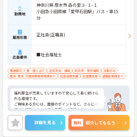
神奈川県 厚木市 森の里３-１-１
小田急小田原線「愛甲石田駅」バス・車15
勤務地
分
正社員(正職員)
雇用形態
■社会福祉士
応募要件
車通勤可
寮・借り上げ
住宅手当・補助
託児所・育児補助
日勤のみ
産休･育休･介護休暇取得実績あり
社会保険完備
交通費支給
退職金制度あり
福利厚生が充実していますので安心して長く続けら
れる環境です。
ご興味ある方には、面接のポイントなど、さらに詳
細をお話致しますのでお気軽にご相談ください。
詳細を見る
無料
紹介してもらう