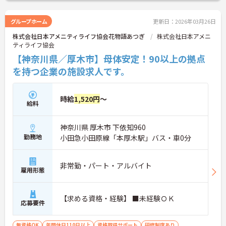
グループホーム
更新日：2026年03月26日
株式会社日本アメニティライフ協会花物語あつぎ
株式会社日本アメニ
ティライフ協会
【神奈川県／厚木市】母体安定！90以上の拠点
を持つ企業の施設求人です。
時給
1,520円
～
給料
神奈川県 厚木市 下依知960
勤務地
小田急小田原線「本厚木駅」バス・車0分
非常勤・パート・アルバイト
雇用形態
【求める資格・経験】 ■未経験ＯＫ
応募要件
無資格OK
年間休日110日以上
資格取得サポート
研修制度あり