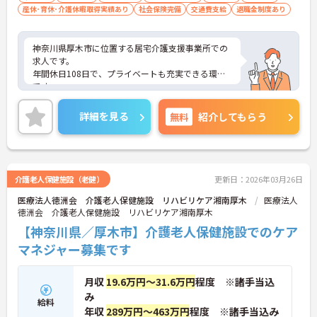
産休･育休･介護休暇取得実績あり
社会保険完備
交通費支給
退職金制度あり
神奈川県厚木市に位置する居宅介護支援事業所での
求人です。
年間休日108日で、プライベートも充実できる環境
です。
ご興味ある方には、面接のポイントなど、さらに詳
細をお話致しますのでお気軽にご相談ください。
詳細を見る
無料
紹介してもらう
介護老人保健施設（老健）
更新日：2026年03月26日
医療法人徳洲会 介護老人保健施設 リハビリケア湘南厚木
医療法人
徳洲会 介護老人保健施設 リハビリケア湘南厚木
【神奈川県／厚木市】介護老人保健施設でのケア
マネジャー募集です
月収
19.6万円～31.6万円
程度 ※諸手当込
み
給料
年収
289万円～463万円
程度 ※諸手当込み