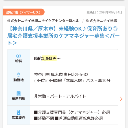
様々な取り組みも行っています。
通所介護（デイサービス）
更新日：2026年06月24日
株式会社ニチイ学館ニチイケアセンター厚木北
株式会社ニチイ学館
【神奈川県／厚木市】未経験OK♪保育所あり◎
居宅介護支援事業所のケアマネジャー募集＜パー
ト＞
時給
1,545円
～
給料
神奈川県 厚木市 妻田北4-5-32
勤務地
小田急小田原線「本厚木駅」バス・車10分
非常勤・パート・アルバイト
雇用形態
■介護支援専門員（ケアマネジャー）必須
応募要件
■経験不問 ■普通自動車運転免許必須