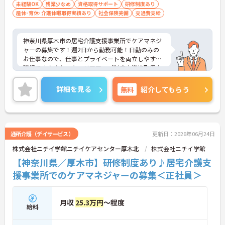
未経験OK
残業少なめ
資格取得サポート
研修制度あり
産休･育休･介護休暇取得実績あり
社会保険完備
交通費支給
神奈川県厚木市の居宅介護支援事業所でケアマネジ
ャーの募集です！週2日から勤務可能！日勤のみの
お仕事なので、仕事とプライベートを両立しやすい
職場です♪また、キャリアアップ制度や資格取得支
援制度などがあり、働きながらスキルアップを目指
せます！ご興味のある方は、面接ポイントをお伝え
詳細を見る
無料
紹介してもらう
しますので、お気軽にご連絡ください。
通所介護（デイサービス）
更新日：2026年06月24日
株式会社ニチイ学館ニチイケアセンター厚木北
株式会社ニチイ学館
【神奈川県／厚木市】研修制度あり♪居宅介護支
援事業所でのケアマネジャーの募集＜正社員＞
月収
25.3万円
～程度
給料