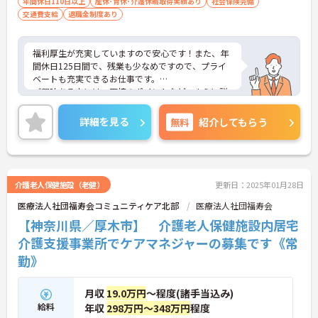
年間休日110日以上
産休･育休･介護休暇取得実績あり
社会保険完備
交通費支給
退職金制度あり
福利厚生が充実していますので安心です！また、年
間休日125日間で、残業も少なめですので、プライ
ベートも充実できるお仕事です。
ご興味ある方には、面接のポイントなど、さらに詳
細をお話致しますのでお気軽にご相談ください。
詳細を見る
無料
紹介してもらう
介護老人保健施設（老健）
更新日：2025年01月28日
医療法人社団福寿会コミュニティケア北部
医療法人社団福寿会
【神奈川県／厚木市】 介護老人保健施設内居宅
介護支援事業所でケアマネジャーの募集です《常
勤》
月収
19.0万円
～程度(諸手当込み)
給料
年収
298万円～348万円
程度