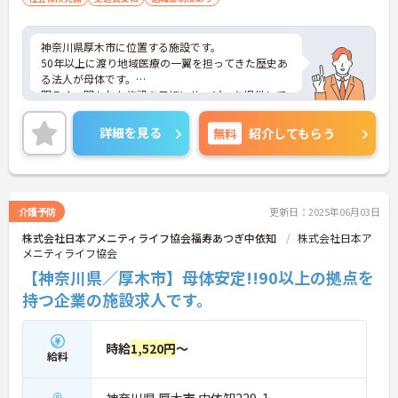
神奈川県厚木市に位置する施設です。
50年以上に渡り地域医療の一翼を担ってきた歴史あ
る法人が母体です。
明るく、開かれた施設を目標にサービスを提供して
います。
ご興味のある方は是非お気軽にお問い合わせくださ
詳細を見る
無料
紹介してもらう
い。
介護予防
更新日：2025年06月03日
株式会社日本アメニティライフ協会福寿あつぎ中依知
株式会社日本ア
メニティライフ協会
【神奈川県／厚木市】母体安定!!90以上の拠点を
持つ企業の施設求人です。
時給
1,520円
～
給料
神奈川県 厚木市 中依知229-1