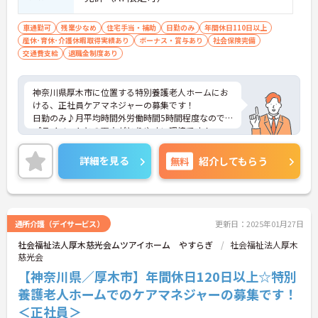
車通勤可
残業少なめ
住宅手当・補助
日勤のみ
年間休日110日以上
産休･育休･介護休暇取得実績あり
ボーナス・賞与あり
社会保険完備
交通費支給
退職金制度あり
神奈川県厚木市に位置する特別養護老人ホームにお
ける、正社員ケアマネジャーの募集です！
日勤のみ♪月平均時間外労働時間5時間程度なので
プライベートとの両立がとりやすい環境です！
ご興味ある方には、面接対策ポイントなど、さらに
詳細をお話しいたしますのでお気軽にご相談くださ
詳細を見る
無料
紹介してもらう
い。
通所介護（デイサービス）
更新日：2025年01月27日
社会福祉法人厚木慈光会ムツアイホーム やすらぎ
社会福祉法人厚木
慈光会
【神奈川県／厚木市】年間休日120日以上☆特別
養護老人ホームでのケアマネジャーの募集です！
＜正社員＞