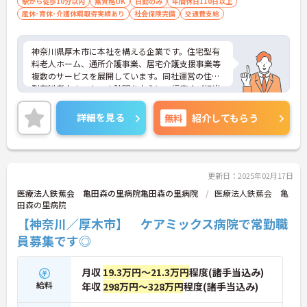
駅から徒歩10分以内
無資格OK
日勤のみ
年間休日110日以上
産休･育休･介護休暇取得実績あり
社会保険完備
交通費支給
神奈川県厚木市に本社を構える企業です。住宅型有
料老人ホーム、通所介護事業、居宅介護支援事業等
複数のサービスを展開しています。同社運営の住宅
型有料老人ホームへの訪問を中心に、幅広くご担当
いただきます。ご興味のある方には、面接対策ポイ
ントなど、さらに詳細をお話しいたしますのでお気
詳細を見る
無料
紹介してもらう
軽にご相談ください！
更新日：2025年02月17日
医療法人鉄蕉会 亀田森の里病院亀田森の里病院
医療法人鉄蕉会 亀
田森の里病院
【神奈川／厚木市】 ケアミックス病院で常勤職
員募集です◎
月収
19.3万円～21.3万円
程度(諸手当込み)
給料
年収
298万円～328万円
程度(諸手当込み)