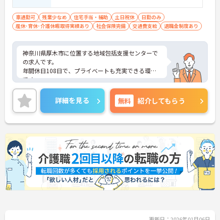
車通勤可
残業少なめ
住宅手当・補助
土日祝休
日勤のみ
産休･育休･介護休暇取得実績あり
社会保険完備
交通費支給
退職金制度あり
神奈川県厚木市に位置する地域包括支援センターで
の求人です。
年間休日108日で、プライベートも充実できる環境
です。
ご興味ある方には、面接のポイントなど、さらに詳
細をお話致しますのでお気軽にご相談ください。
詳細を見る
無料
紹介してもらう
更新日：2026年01月06日