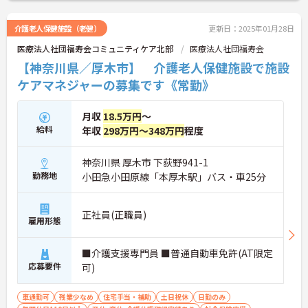
介護老人保健施設（老健）
更新日：2025年01月28日
医療法人社団福寿会コミュニティケア北部
医療法人社団福寿会
【神奈川県／厚木市】 介護老人保健施設で施設
ケアマネジャーの募集です《常勤》
月収
18.5万円
～
給料
年収
298万円～348万円
程度
神奈川県 厚木市 下荻野941-1
勤務地
小田急小田原線「本厚木駅」バス・車25分
正社員(正職員)
雇用形態
■介護支援専門員 ■普通自動車免許(AT限定
応募要件
可)
車通勤可
残業少なめ
住宅手当・補助
土日祝休
日勤のみ