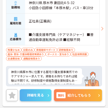
神奈川県 厚木市 妻田北4-5-32
勤務地
小田急小田原線「本厚木駅」バス・車10分
正社員(正職員)
雇用形態
■介護支援専門員（ケアマネジャー） ■普
応募要件
通自動車運転免許必須 ■経験不問
残業少なめ
日勤のみ
資格取得サポート
研修制度あり
産休･育休･介護休暇取得実績あり
ボーナス・賞与あり
社会保険完備
交通費支給
退職金制度あり
神奈川県厚木市に位置する居宅介護支援事業所での
ケアマネジャー求人です。資格をお持ちであれば経
験は不問です。研修制度や資格取得支援制度もある
ので働きながらのスキルアップも目指せる環境で
す！ご興味のある方には、面接対策ポイント等、さ
らに詳細をお話ししますのでお気軽にご相談くださ
詳細を見る
無料
紹介してもらう
い！