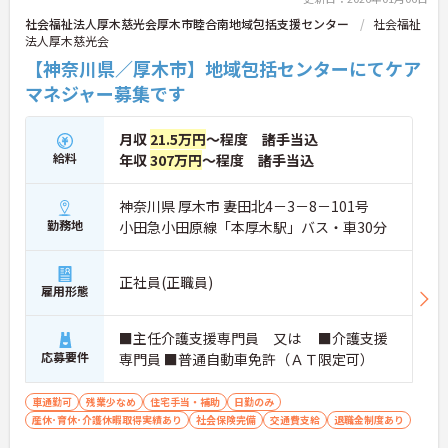
社会福祉法人厚木慈光会厚木市睦合南地域包括支援センター
社会福祉
法人厚木慈光会
【神奈川県／厚木市】地域包括センターにてケア
マネジャー募集です
月収
21.5万円
～程度 諸手当込
給料
年収
307万円
～程度 諸手当込
神奈川県 厚木市 妻田北4－3－8－101号
勤務地
小田急小田原線「本厚木駅」バス・車30分
正社員(正職員)
雇用形態
■主任介護支援専門員 又は ■介護支援
応募要件
専門員 ■普通自動車免許（ＡＴ限定可）
車通勤可
残業少なめ
住宅手当・補助
日勤のみ
産休･育休･介護休暇取得実績あり
社会保険完備
交通費支給
退職金制度あり