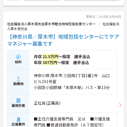
更新日：2026年01月06日
社会福祉法人厚木慈光会厚木市睦合地域包括支援センター
社会福祉法
人厚木慈光会
【神奈川県／厚木市】地域包括センターにてケア
マネジャー募集です
月収
21.5万円
～程度 諸手当込
給料
年収
307万円
～程度 諸手当込
神奈川県 厚木市 三田南2丁目1番1号 山口
ビル101号室
勤務地
小田急小田原線「本厚木駅」バス・車13分
正社員(正職員)
雇用形態
■主任介護支援専門員 又は ■介護支援
応募要件
専門員 ■普通自動車免許（ＡＴ限定可）