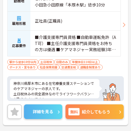
勤務地
小田急小田原線「本厚木駅」徒歩10分
正社員(正職員)
雇用形態
■介護支援専門員資格 ■自動車運転免許（A
T可） ■主任介護支援専門員資格をお持ち
応募要件
の方は優遇 ■ケアマネジャー実務経験3年以
上
駅から徒歩10分以内
土日祝休
日勤のみ
年間休日110日以上
ボーナス・賞与あり
社会保険完備
交通費支給
退職金制度あり
神奈川県厚木市にある在宅療養支援ステーションで
のケアマネジャーの求人です。
土日祝休みの完全週休なのでライフワークバランス
が取りやすいです！
電動アシスト自転車・車貸与があるので、仕事中の
ストレスも軽減できます☆
詳細を見る
無料
紹介してもらう
ご興味のある方には、面接対策ポイントなど、さら
に詳細をご案内しますのでお気軽にご相談くださ
い！