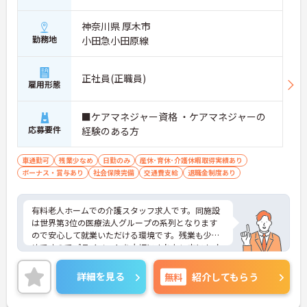
神奈川県 厚木市
勤務地
小田急小田原線
正社員(正職員)
雇用形態
■ケアマネジャー資格 ・ケアマネジャーの
応募要件
経験のある方
車通勤可
残業少なめ
日勤のみ
産休･育休･介護休暇取得実績あり
ボーナス・賞与あり
社会保険完備
交通費支給
退職金制度あり
有料老人ホームでの介護スタッフ求人です。同施設
は世界第3位の医療法人グループの系列となります
ので安心して就業いただける環境です。残業も少な
めですのでプライベートを大切にされたい方にもオ
ススメです。ご興味を持たれた方は面接対策ポイン
トや求人の詳細などお話いたしますのでお気軽にお
詳細を見る
無料
紹介してもらう
問い合わせ下さい。