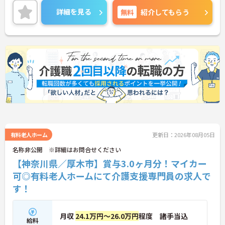
ご興味のある方はお気軽にお問い合わせ下さい。
詳細を見る
無料
紹介してもらう
有料老人ホーム
更新日：2026年08月05日
名称非公開 ※詳細はお問合せください
【神奈川県／厚木市】賞与3.0ヶ月分！マイカー
可◎有料老人ホームにて介護支援専門員の求人で
す！
月収
24.1万円～26.0万円
程度 諸手当込
給料