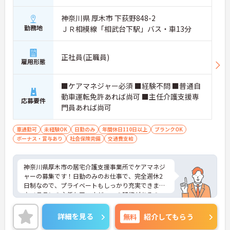
神奈川県 厚木市 下荻野848-2
勤務地
ＪＲ相模線「相武台下駅」バス・車13分
正社員(正職員)
雇用形態
■ケアマネジャー必須 ■経験不問 ■普通自
動車運転免許あれば尚可 ■主任介護支援専
応募要件
門員あれば尚可
車通勤可
未経験OK
日勤のみ
年間休日110日以上
ブランクOK
ボーナス・賞与あり
社会保険完備
交通費支給
神奈川県厚木市の居宅介護支援事業所でケアマネジ
ャーの募集です！日勤のみのお仕事で、完全週休2
日制なので、プライベートもしっかり充実できます
♪ベテランの主任ケアマネジャーの研修があるの
で、未経験の方でも安心です！ご興味のある方は、
面接ポイントをお伝えしますので、お気軽にご連絡
詳細を見る
無料
紹介してもらう
ください。