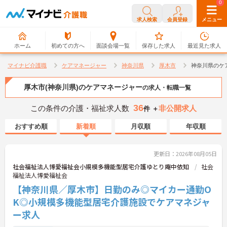
0
0
求人検索
会員登録
メニュー
ホーム
初めての方へ
面談会場一覧
保存した求人
最近見た求人
マイナビ介護職
ケアマネージャー
神奈川県
厚木市
神奈川県のケ
厚木市(神奈川県)のケアマネージャー
の求人・転職一覧
36
この条件の介護・福祉求人数
非公開求人
件 ＋
おすすめ順
新着順
月収順
年収順
更新日：2026年08月05日
社会福祉法人博愛福祉会小規模多機能型居宅介護ゆとり庵中依知
社会
福祉法人博愛福祉会
【神奈川県／厚木市】日勤のみ◎マイカー通勤O
K◎小規模多機能型居宅介護施設でケアマネジャ
ー求人