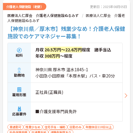
介護老人保健施設（老健）
更新日：2025年08月05日
医療法人仁厚会 介護老人保健施設ぬるみず
医療法人仁厚会 介護老
人保健施設ぬるみず
【神奈川県／厚木市】残業少なめ！介護老人保健
施設でのケアマネジャー募集！
月収
20.5万円～22.6万円
程度 諸手当込
給料
年収
308万円
～程度
神奈川県 厚木市 温水1845-1
勤務地
小田急小田原線「本厚木駅」バス・車20分
正社員(正職員)
雇用形態
■介護支援専門員免許
応募要件
車通勤可
残業少なめ
住宅手当・補助
日勤のみ
年間休日110日以上
社会保険完備
交通費支給
退職金制度あり