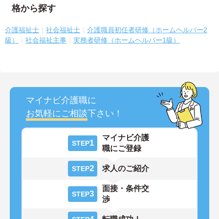
格から探す
介護福祉士
社会福祉士
介護職員初任者研修（ホームヘルパー2
級）
社会福祉主事
実務者研修（ホームヘルパー1級）
マイナビ介護職に
お気軽にご相談
下さい！
マイナビ介護
1
STEP
職にご登録
2
求人のご紹介
STEP
面接・条件交
3
STEP
渉