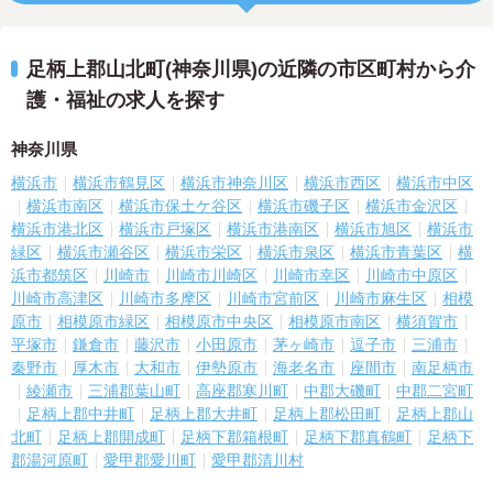
足柄上郡山北町(神奈川県)の近隣の市区町村から介
護・福祉の求人を探す
神奈川県
横浜市
横浜市鶴見区
横浜市神奈川区
横浜市西区
横浜市中区
横浜市南区
横浜市保土ケ谷区
横浜市磯子区
横浜市金沢区
横浜市港北区
横浜市戸塚区
横浜市港南区
横浜市旭区
横浜市
緑区
横浜市瀬谷区
横浜市栄区
横浜市泉区
横浜市青葉区
横
浜市都筑区
川崎市
川崎市川崎区
川崎市幸区
川崎市中原区
川崎市高津区
川崎市多摩区
川崎市宮前区
川崎市麻生区
相模
原市
相模原市緑区
相模原市中央区
相模原市南区
横須賀市
平塚市
鎌倉市
藤沢市
小田原市
茅ヶ崎市
逗子市
三浦市
秦野市
厚木市
大和市
伊勢原市
海老名市
座間市
南足柄市
綾瀬市
三浦郡葉山町
高座郡寒川町
中郡大磯町
中郡二宮町
足柄上郡中井町
足柄上郡大井町
足柄上郡松田町
足柄上郡山
北町
足柄上郡開成町
足柄下郡箱根町
足柄下郡真鶴町
足柄下
郡湯河原町
愛甲郡愛川町
愛甲郡清川村