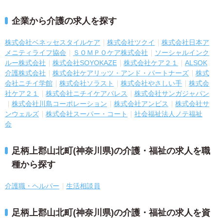
企業から介護の求人を探す
株式会社ベネッセスタイルケア
株式会社ツクイ
株式会社日本ア
メニティライフ協会
ＳＯＭＰＯケア株式会社
ソーシャルインク
ルー株式会社
株式会社SOYOKAZE
株式会社ケア２１
ALSOK
介護株式会社
株式会社ケアリッツ・アンド・パートナーズ
株式
会社ニチイ学館
株式会社ソラスト
株式会社やさしい手
株式会
社ケア２１
株式会社ニチイケアパレス
株式会社サンガジャパン
株式会社川島コーポレーション
株式会社アンビス
株式会社サ
ンウェルズ
株式会社スーパー・コート
社会福祉法人ノテ福祉
会
足柄上郡山北町(神奈川県)の介護・福祉の求人を職
種から探す
介護職・ヘルパー
生活相談員
足柄上郡山北町(神奈川県)の介護・福祉の求人を資