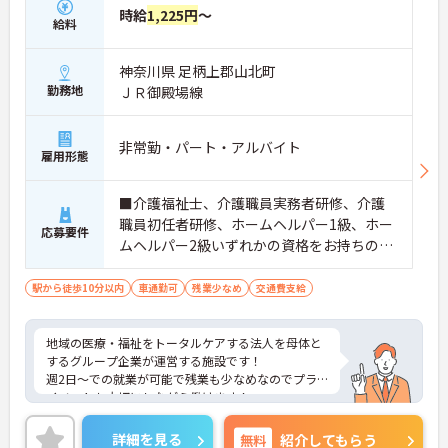
時給
1,225円
～
給料
神奈川県 足柄上郡山北町
勤務地
ＪＲ御殿場線
非常勤・パート・アルバイト
雇用形態
■介護福祉士、介護職員実務者研修、介護
職員初任者研修、ホームヘルパー1級、ホー
応募要件
ムヘルパー2級いずれかの資格をお持ちの
方 ※介護経験あれば尚可 ■普通自動車運
転免許（AT限定可）
駅から徒歩10分以内
車通勤可
残業少なめ
交通費支給
地域の医療・福祉をトータルケアする法人を母体と
するグループ企業が運営する施設です！
週2日～での就業が可能で残業も少なめなのでプラ
イベートも大切にしながら働けます！
ご興味ある方には、面接のポイントなど、さらに詳
細をお話致しますのでお気軽にご相談ください。
詳細を見る
無料
紹介してもらう