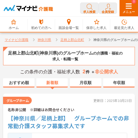
0
0
求人検索
会員登録
メニュー
ホーム
初めての方へ
面談会場一覧
保存した求人
最近見た求人
マイナビ介護職
神奈川県
足柄上郡山北町
神奈川県のグループホームの
足柄上郡山北町(神奈川県)のグループホーム
の介護職・福祉の
求人・転職一覧
2
この条件の介護・福祉求人数
非公開求人
件 ＋
おすすめ順
新着順
月収順
年収順
グループホーム
更新日：2025年10月23日
名称非公開 ※詳細はお問合せください
【神奈川県／足柄上郡】 グループホームでの非
常勤介護スタッフ募集求人です