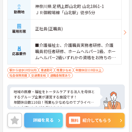
神奈川県 足柄上郡山北町 山北1861-1
勤務地
ＪＲ御殿場線「山北駅」徒歩5分
正社員(正職員)
雇用形態
■介護福祉士、介護職員実務者研修、介護
職員初任者研修、ホームヘルパー1級、ホー
応募要件
ムヘルパー2級いずれかの資格をお持ちの
方 ※介護経験あれば尚可 ■普通自動車運
転免許（AT限定可）
駅から徒歩10分以内
車通勤可
残業少なめ
年間休日110日以上
社会保険完備
交通費支給
退職金制度あり
地域の医療・福祉をトータルケアする法人を母体と
するグループ企業が運営する施設です！
年間休日数110日！残業も少なめなのでプライベー
トも大切にしながら働けます！
ご興味ある方には、面接のポイントなど、さらに詳
細をお話致しますのでお気軽にご相談ください。
詳細を見る
無料
紹介してもらう