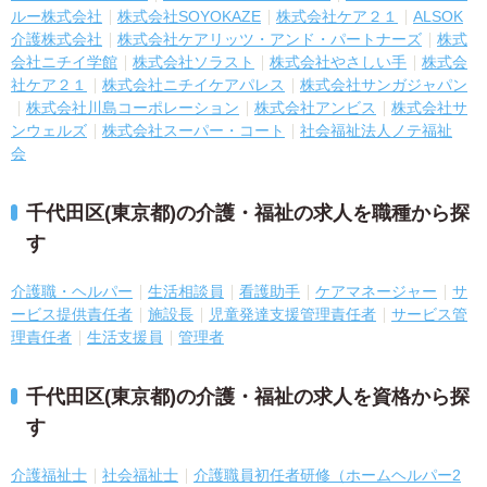
ルー株式会社
株式会社SOYOKAZE
株式会社ケア２１
ALSOK
介護株式会社
株式会社ケアリッツ・アンド・パートナーズ
株式
会社ニチイ学館
株式会社ソラスト
株式会社やさしい手
株式会
社ケア２１
株式会社ニチイケアパレス
株式会社サンガジャパン
株式会社川島コーポレーション
株式会社アンビス
株式会社サ
ンウェルズ
株式会社スーパー・コート
社会福祉法人ノテ福祉
会
千代田区(東京都)の介護・福祉の求人を職種から探
す
介護職・ヘルパー
生活相談員
看護助手
ケアマネージャー
サ
ービス提供責任者
施設長
児童発達支援管理責任者
サービス管
理責任者
生活支援員
管理者
千代田区(東京都)の介護・福祉の求人を資格から探
す
介護福祉士
社会福祉士
介護職員初任者研修（ホームヘルパー2