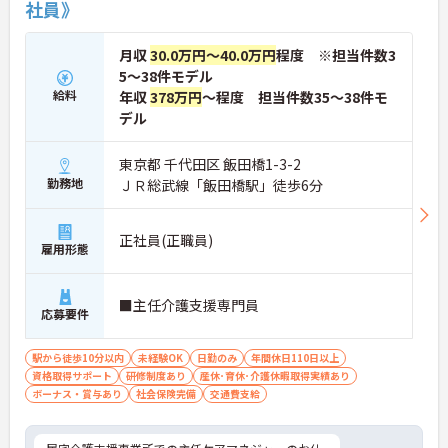
社員》
月収
30.0万円～40.0万円
程度 ※担当件数3
5～38件モデル
給料
年収
378万円
～程度 担当件数35～38件モ
デル
東京都 千代田区 飯田橋1-3-2
勤務地
ＪＲ総武線「飯田橋駅」徒歩6分
正社員(正職員)
雇用形態
■主任介護支援専門員
応募要件
駅から徒歩10分以内
未経験OK
日勤のみ
年間休日110日以上
資格取得サポート
研修制度あり
産休･育休･介護休暇取得実績あり
ボーナス・賞与あり
社会保険完備
交通費支給