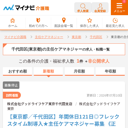
0
0
求人検索
会員登録
メニュー
ホーム
初めての方へ
面談会場一覧
保存した求人
最近見た求人
マイナビ介護職
主任ケアマネジャー
東京都
千代田区
東京都の主
千代田区(東京都)の主任ケアマネジャー
の求人・転職一覧
1
この条件の介護・福祉求人数
非公開求人
件 ＋
おすすめ順
新着順
月収順
年収順
募集停止
訪問看護
更新日：2026年07月10日
株式会社グッドライフケア東京千代田支店
株式会社グッドライフケア
東京
【東京都／千代田区】年間休日121日◎フレック
スタイム制導入★主任ケアマネジャー募集 《正