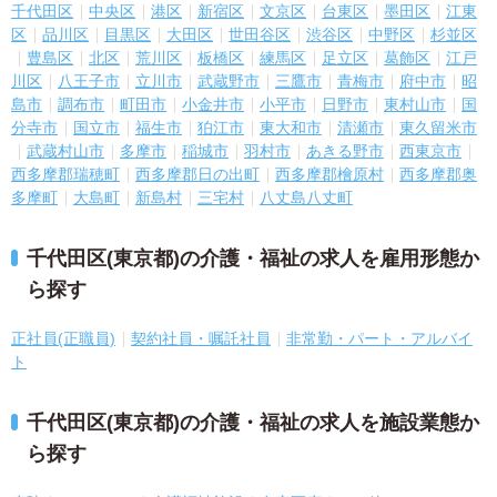
千代田区
中央区
港区
新宿区
文京区
台東区
墨田区
江東
区
品川区
目黒区
大田区
世田谷区
渋谷区
中野区
杉並区
豊島区
北区
荒川区
板橋区
練馬区
足立区
葛飾区
江戸
川区
八王子市
立川市
武蔵野市
三鷹市
青梅市
府中市
昭
島市
調布市
町田市
小金井市
小平市
日野市
東村山市
国
分寺市
国立市
福生市
狛江市
東大和市
清瀬市
東久留米市
武蔵村山市
多摩市
稲城市
羽村市
あきる野市
西東京市
西多摩郡瑞穂町
西多摩郡日の出町
西多摩郡檜原村
西多摩郡奥
多摩町
大島町
新島村
三宅村
八丈島八丈町
千代田区(東京都)の介護・福祉の求人を雇用形態か
ら探す
正社員(正職員)
契約社員・嘱託社員
非常勤・パート・アルバイ
ト
千代田区(東京都)の介護・福祉の求人を施設業態か
ら探す