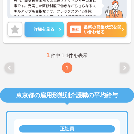
居宅介護支援事業所での主任ケアマネジャーのお仕
事です。充実した研修制度で働きながらさらなるス
キルアップも目指せます。フレックスタイム制を導
入しており、仕事の内容に合わせて自身で調整でき
無理なく勤務いただけます。ご興味のある方には、
最新の募集状況を問
面接対策ポイントなど、さらに詳細をお話しいたし
詳細を見る
無料
い合わせる
ますのでお気軽にご相談ください！
1
件中 1-1件を表示
1
東京都の雇用形態別介護職の平均給与
正社員