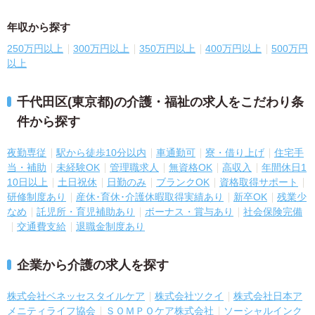
年収から探す
250万円以上
300万円以上
350万円以上
400万円以上
500万円
以上
千代田区(東京都)の介護・福祉の求人をこだわり条
件から探す
夜勤専従
駅から徒歩10分以内
車通勤可
寮・借り上げ
住宅手
当・補助
未経験OK
管理職求人
無資格OK
高収入
年間休日1
10日以上
土日祝休
日勤のみ
ブランクOK
資格取得サポート
研修制度あり
産休･育休･介護休暇取得実績あり
新卒OK
残業少
なめ
託児所・育児補助あり
ボーナス・賞与あり
社会保険完備
交通費支給
退職金制度あり
企業から介護の求人を探す
株式会社ベネッセスタイルケア
株式会社ツクイ
株式会社日本ア
メニティライフ協会
ＳＯＭＰＯケア株式会社
ソーシャルインク