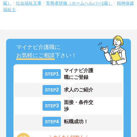
級）
社会福祉主事
実務者研修（ホームヘルパー1級）
精神保健
福祉士
マイナビ介護職に
お気軽にご相談
下さい！
マイナビ介護
1
STEP
職にご登録
2
求人のご紹介
STEP
面接・条件交
3
STEP
渉
4
転職成功！
STEP