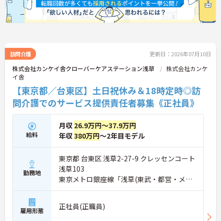
訪問介護
更新日：2026年07月10日
株式会社カンケイ舎クローバーケアステーション浅草
株式会社カンケ
イ舎
【東京都／台東区】土日祝休み＆18時定時◎訪
問介護でのサービス提供責任者募集《正社員》
月収
26.9万円～37.9万円
給料
年収
380万円
～2年目モデル
東京都 台東区 浅草2-27-9 クレッセンコート
浅草103
勤務地
東京メトロ銀座線「浅草(東武・都営・メト
ロ)駅」徒歩6分
正社員(正職員)
雇用形態