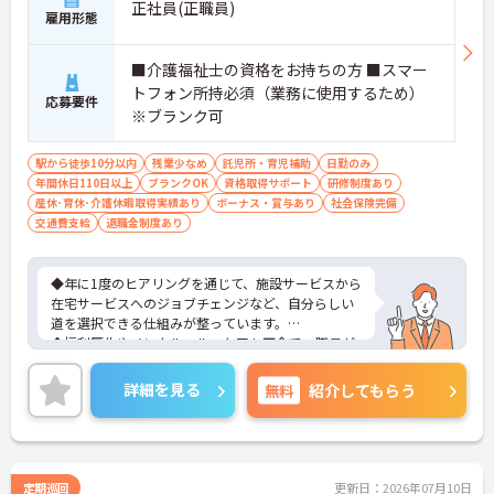
正社員(正職員)
雇用形態
■介護福祉士の資格をお持ちの方 ■スマー
トフォン所持必須（業務に使用するため）
応募要件
※ブランク可
駅から徒歩10分以内
残業少なめ
託児所・育児補助
日勤のみ
年間休日110日以上
ブランクOK
資格取得サポート
研修制度あり
産休･育休･介護休暇取得実績あり
ボーナス・賞与あり
社会保険完備
交通費支給
退職金制度あり
◆年に1度のヒアリングを通じて、施設サービスから
在宅サービスへのジョブチェンジなど、自分らしい
道を選択できる仕組みが整っています。
◆福利厚生やメンタルヘルスケアも万全で、職員が
心身ともに健康で、長く誇りを持って働ける環境づ
くりを追求している法人です。
詳細を見る
無料
紹介してもらう
◆入社後は研修施設での座学に加え、現場では先輩
社員との同行訪問（OJT）で実務をしっかり学べま
す。久しぶりのお仕事復帰で不安な方でも、自信を
持って業務に取り組めるよう丁寧にフォローしま
す。
定期巡回
更新日：2026年07月10日