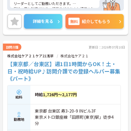
リーダーとしてご勤務いただきます。
昇給・賞与制度があり、頑張りがきちんと評価され
る環境です。また、福利厚生が充実しています。働
きやすい環境が整っており、安心して長くご勤務い
詳細を見る
無料
紹介してもらう
ただけます。
ご興味のある方には、面接対策ポイントなど、さら
に詳細をご案内しますのでお気軽にご相談くださ
い！
訪問介護
更新日：2026年07月10日
株式会社ケア２１ケア21浅草
株式会社ケア２１
【東京都／台東区】週1日1時間からOK！土・
日・祝時給UP♪訪問介護での登録ヘルパー募集
《パート》
時給
1,726円～2,177円
給料
東京都 台東区 寿3-20-9 INビル3F
東京メトロ銀座線「田原町(東京)駅」徒歩4
勤務地
分