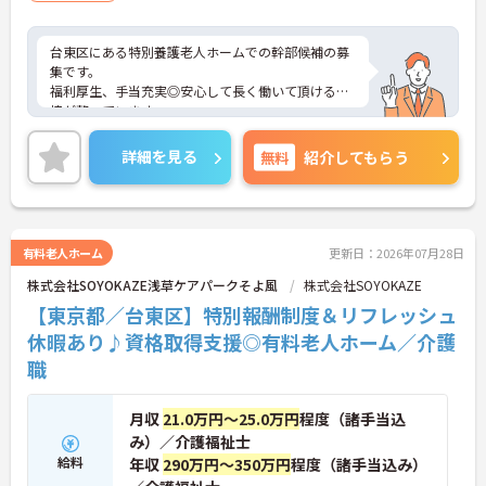
台東区にある特別養護老人ホームでの幹部候補の募
集です。
福利厚生、手当充実◎安心して長く働いて頂ける環
境が整っています。
また利用可能託児所あり★子育て世代の方にもオス
スメです！
詳細を見る
無料
紹介してもらう
あなたの経験やスキルを活かして、高齢者の皆さま
が安心して過ごせる空間づくりにチャレンジしてみ
ませんか？
ご興味ある方には、面接対策ポイントなど、詳細を
お話しいたしますのでお気軽にご相談ください。
有料老人ホーム
更新日：2026年07月28日
株式会社SOYOKAZE浅草ケアパークそよ風
株式会社SOYOKAZE
【東京都／台東区】特別報酬制度＆リフレッシュ
休暇あり♪資格取得支援◎有料老人ホーム／介護
職
月収
21.0万円～25.0万円
程度（諸手当込
み）／介護福祉士
給料
年収
290万円～350万円
程度（諸手当込み）