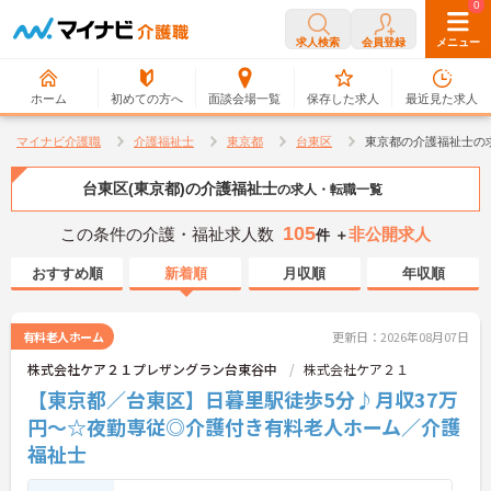
0
0
求人検索
会員登録
メニュー
ホーム
初めての方へ
面談会場一覧
保存した求人
最近見た求人
マイナビ介護職
介護福祉士
東京都
台東区
東京都の介護福祉士の
台東区(東京都)の介護福祉士
の求人・転職一覧
105
この条件の介護・福祉求人数
非公開求人
件 ＋
おすすめ順
新着順
月収順
年収順
有料老人ホーム
更新日：2026年08月07日
株式会社ケア２１プレザングラン台東谷中
株式会社ケア２１
【東京都／台東区】日暮里駅徒歩5分♪月収37万
円～☆夜勤専従◎介護付き有料老人ホーム／介護
福祉士