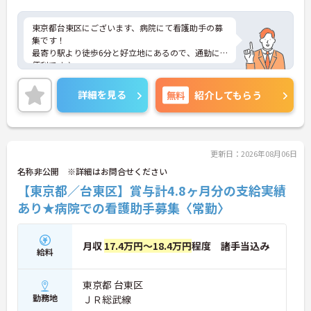
東京都台東区にございます、病院にて看護助手の募
集です！
最寄り駅より徒歩6分と好立地にあるので、通勤に
便利です♪
プライベートも大切にできるシフト制や、季節のお
休みあり！無理せず長く働ける介護のお仕事です◎
詳細を見る
無料
紹介してもらう
ご興味のある方は、マイナビ介護職までお問い合わ
せください。
更新日：2026年08月06日
名称非公開 ※詳細はお問合せください
【東京都／台東区】賞与計4.8ヶ月分の支給実績
あり★病院での看護助手募集〈常勤〉
月収
17.4万円～18.4万円
程度 諸手当込み
給料
東京都 台東区
勤務地
ＪＲ総武線