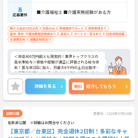
■介護福祉士 ■介護実務経験がある方
応募要件
駅から徒歩10分以内
日勤のみ
資格取得サポート
研修制度あり
産休･育休･介護休暇取得実績あり
高収入
ボーナス・賞与あり
社会保険完備
交通費支給
退職金制度あり
＜年収400万円超えも現実的！業界トップクラスの
高水準給与＞資格や経験が適正に評価される給与体
系！賞与年2回に加え、月最大6千円の土日出勤手当
や退職金制度など、長く働くほど収入が安定する仕
組みが整っています
＜スマホ1台で完結！ICT活用で記録業務の負担を大
詳細を見る
無料
紹介してもらう
幅カット＞日々の記録やシフト確認はすべて自社開
発のスマホアプリで行えるため、手書き書類の作成
に追われることはありません。事務作業が効率化♪
本来の業務である「お客様へのケア」に集中できる
環境です。
訪問介護
更新日：2026年07月10日
＜「夜勤なし」で管理者・スペシャリストを目指せ
名称非公開 ※詳細はお問合せください
る明確なキャリアパス＞訪問介護のため夜勤がな
く、完全週休2日制で生活リズムを整えながら働け
【東京都／台東区】完全週休2日制！多彩なキャ
ます。現場のプロとして極める道、マネジメント職