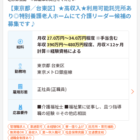
【東京都／台東区】★高収入★利用可能託児所あ
り◎特別養護老人ホームにて介護リーダー候補の
募集です♪
月収
27.0万円～34.0万円
程度 ※手当含む
年収
390万円～480万円
程度、月収×12ヶ月
給料
計算※経験資格による
東京都 台東区
勤務地
東京メトロ銀座線
正社員(正職員)
雇用形態
■介護福祉士 ■福祉業に従事し、且つ指導
応募要件
職の経験 ※その他応相談
管理職求人
車通勤可
未経験OK
寮・借り上げ
託児所・育児補助
無資格OK
高収入
夏～秋入職可
社会保険完備
交通費支給
退職金制度あり