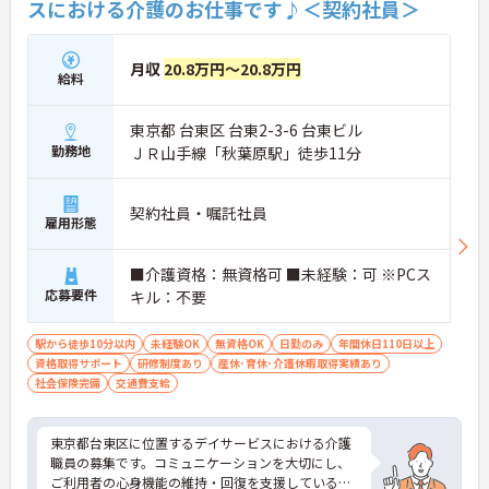
スにおける介護のお仕事です♪＜契約社員＞
月収
20.8万円～20.8万円
給料
東京都 台東区 台東2-3-6 台東ビル
勤務地
ＪＲ山手線「秋葉原駅」徒歩11分
契約社員・嘱託社員
雇用形態
■介護資格：無資格可 ■未経験：可 ※PCス
応募要件
キル：不要
駅から徒歩10分以内
未経験OK
無資格OK
日勤のみ
年間休日110日以上
資格取得サポート
研修制度あり
産休･育休･介護休暇取得実績あり
社会保険完備
交通費支給
東京都台東区に位置するデイサービスにおける介護
職員の募集です。コミュニケーションを大切にし、
ご利用者の心身機能の維持・回復を支援している施