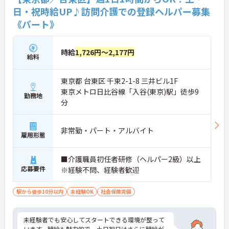
日・祝時給UP♪訪問介護での登録ヘルパー募集
《パート》
時給
1,726円～2,177円
給料
東京都 台東区 千束2-1-8 三井ビル1F
東京メトロ日比谷線「入谷(東京)駅」徒歩9
勤務地
分
非常勤・パート・アルバイト
雇用形態
■介護職員初任者研修（ヘルパー2級）以上
応募要件
※経験不問、経験者歓迎
駅から徒歩10分以内
未経験OK
社会保険完備
未経験者でも安心してスタートできる環境が整って
います。時給も魅力的で、土日祝日はさらに時給が