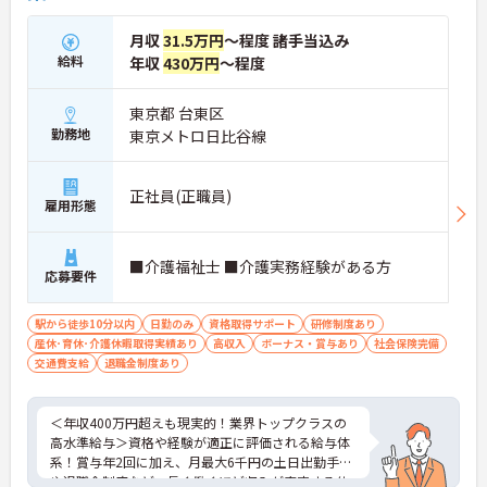
月収
31.5万円
～程度 諸手当込み
給料
年収
430万円
～程度
東京都 台東区
勤務地
東京メトロ日比谷線
正社員(正職員)
雇用形態
■介護福祉士 ■介護実務経験がある方
応募要件
駅から徒歩10分以内
日勤のみ
資格取得サポート
研修制度あり
産休･育休･介護休暇取得実績あり
高収入
ボーナス・賞与あり
社会保険完備
交通費支給
退職金制度あり
＜年収400万円超えも現実的！業界トップクラスの
高水準給与＞資格や経験が適正に評価される給与体
系！賞与年2回に加え、月最大6千円の土日出勤手当
や退職金制度など、長く働くほど収入が安定する仕