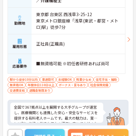
／介護福祉士
東京都 台東区 西浅草3-25-12
東京メトロ銀座線「浅草(東武・都営・メト
勤務地
ロ)駅」徒歩7分
正社員(正職員)
雇用形態
■無資格可能 ※初任者研修あれば尚可
応募要件
駅から徒歩10分以内
車通勤可
未経験OK
残業少なめ
住宅手当・補助
無資格OK
年間休日110日以上
ボーナス・賞与あり
社会保険完備
交通費支給
退職金制度あり
全国で367拠点以上を展開する大手グループが運営
し、医療機関とも連携した安心・安全なサービスを
提供する有料老人ホームです。最大の魅力は、賞与
とは別に施設の業績や個人の評価に応じて支給され
る独自の特別報酬制度です。日々の頑張りやチーム
への貢献が直接収入に反映される非常にやりがいの