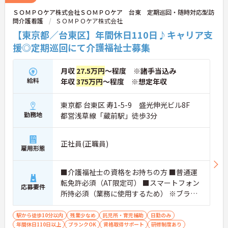
◆ライフサポートも手厚く、育児休業は最長3年間
ＳＯＭＰＯケア株式会社ＳＯＭＰＯケア 台東 定期巡回・随時対応型訪
取得可能で、復職後もお子さんが9歳になるまで時
問介護看護
ＳＯＭＰＯケア株式会社
短勤務が選べるなど、子育てと仕事の両立を強力に
バックアップします。
【東京都／台東区】年間休日110日♪キャリア支
援◎定期巡回にて介護福祉士募集
月収
27.5万円
～程度 ※諸手当込み
給料
年収
375万円
～程度 ※想定年収
東京都 台東区 寿1-5-9 盛光伸光ビル8F
勤務地
都営浅草線「蔵前駅」徒歩3分
正社員(正職員)
雇用形態
■介護福祉士の資格をお持ちの方 ■普通運
転免許必須（AT限定可） ■スマートフォン
応募要件
所持必須（業務に使用するため） ※ブラン
ク可
駅から徒歩10分以内
残業少なめ
託児所・育児補助
日勤のみ
年間休日110日以上
ブランクOK
資格取得サポート
研修制度あり