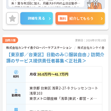
系！賞与年2回に加え、月最大6千円の土日出勤手当
や退職金制度など、長く働くほど収入が安定する仕
組みが整っています
＜スマホ1台で完結！ICT活用で記録業務の負担を大
詳細を見る
無料
紹介してもらう
幅カット＞日々の記録やシフト確認はすべて自社開
発のスマホアプリで行えるため、手書き書類の作成
に追われることはありません。事務作業が効率化♪
本来の業務である「お客様へのケア」に集中できる
環境です。
訪問介護
更新日：2026年07月10日
＜「夜勤なし」で管理者・スペシャリストを目指せ
株式会社カンケイ舎クローバーケアステーション
株式会社カンケイ舎
る明確なキャリアパス＞訪問介護のため夜勤がな
く、完全週休2日制で生活リズムを整えながら働け
【東京都／台東区】日勤のみ◎服装自由♪訪問介
ます。現場のプロとして極める道、マネジメント職
護のサービス提供責任者募集＜正社員＞
へ進む道とキャリアプランも多様化しています。
月収
30.0万円～41.7万円
給料
東京都 台東区 浅草2-27-9 クレッセンコート
浅草103
勤務地
東京メトロ銀座線「浅草(東武・都営・メト
ロ)駅」徒歩5分