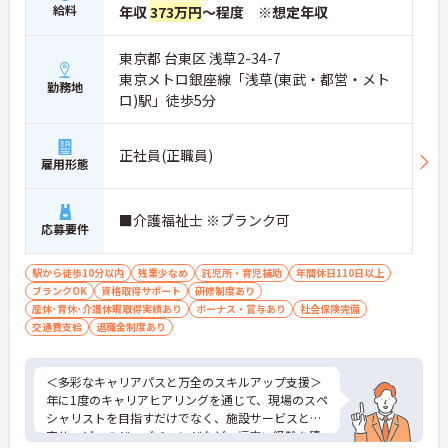
給料
年収
373万円
～程度 ※想定年収
東京都 台東区 浅草2-34-7
東京メトロ銀座線「浅草(東武・都営・メト
勤務地
ロ)駅」徒歩5分
正社員(正職員)
雇用形態
■介護福祉士 ※ブランク可
応募要件
駅から徒歩10分以内
残業少なめ
託児所・育児補助
年間休日110日以上
ブランクOK
資格取得サポート
研修制度あり
産休･育休･介護休暇取得実績あり
ボーナス・賞与あり
社会保険完備
交通費支給
退職金制度あり
＜多彩なキャリアパスと万全のスキルアップ支援＞
年に1度のキャリアヒアリングを通じて、現場のスペ
シャリストを目指すだけでなく、施設サービスと在
宅サービスのジョブチェンジなど、幅広い経験を積