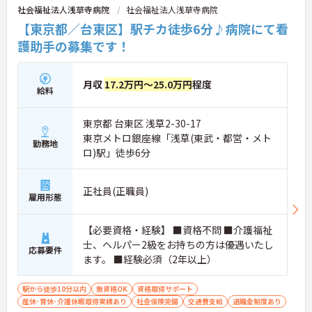
社会福祉法人浅草寺病院
社会福祉法人浅草寺病院
【東京都／台東区】駅チカ徒歩6分♪病院にて看
護助手の募集です！
月収
17.2万円～25.0万円
程度
給料
東京都 台東区 浅草2-30-17
東京メトロ銀座線「浅草(東武・都営・メト
勤務地
ロ)駅」徒歩6分
正社員(正職員)
雇用形態
【必要資格・経験】 ■資格不問 ■介護福祉
士、ヘルパー2級をお持ちの方は優遇いたし
応募要件
ます。 ■経験必須（2年以上）
駅から徒歩10分以内
無資格OK
資格取得サポート
産休･育休･介護休暇取得実績あり
社会保険完備
交通費支給
退職金制度あり