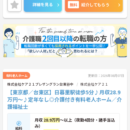
ご興味のある方には、面接対策ポイントなど、さら
詳細を見る
無料
紹介してもらう
に詳細をご案内しますのでお気軽にご相談くださ
い！
有料老人ホーム
更新日：2026年08月07日
株式会社ケア２１プレザングラン台東谷中
株式会社ケア２１
【東京都／台東区】日暮里駅徒歩5分♪月収28.9
万円～♪定年なし◎介護付き有料老人ホーム／介
護福祉士
月収
28.9万円
～以上（夜勤4回分・諸手当込
み）
給料