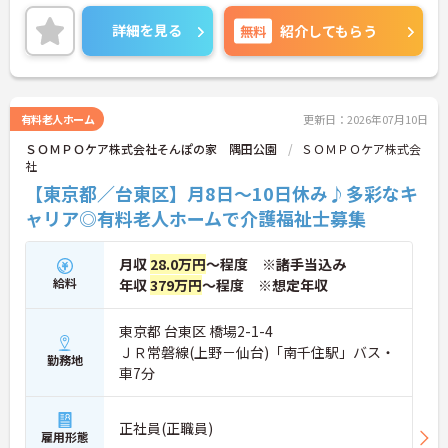
むことが可能です。
＜プライベートも充実させる嬉しい福利厚生＞仕事
詳細を見る
無料
紹介してもらう
の疲れを癒やすための制度も充実しています。各地
のレジャー施設や宿泊が最大80％オフになる優待制
度や、勤続5年ごとの「特別連続有給休暇（5日）」
など、リフレッシュできる機会がたくさん。年間公
休110日に加え、独自の休暇制度もしっかり整って
有料老人ホーム
更新日：2026年07月10日
いるため、オンオフのメリハリをつけて働けます。
ＳＯＭＰＯケア株式会社そんぽの家 隅田公園
ＳＯＭＰＯケア株式会
社
【東京都／台東区】月8日～10日休み♪多彩なキ
ャリア◎有料老人ホームで介護福祉士募集
月収
28.0万円
～程度 ※諸手当込み
給料
年収
379万円
～程度 ※想定年収
東京都 台東区 橋場2-1-4
ＪＲ常磐線(上野－仙台)「南千住駅」バス・
勤務地
車7分
正社員(正職員)
雇用形態