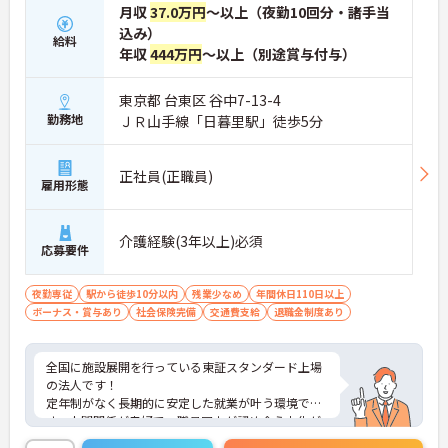
月収
37.0万円
～以上（夜勤10回分・諸手当
込み）
給料
年収
444万円
～以上（別途賞与付与）
東京都 台東区 谷中7-13-4
勤務地
ＪＲ山手線「日暮里駅」徒歩5分
正社員(正職員)
雇用形態
介護経験(3年以上)必須
応募要件
夜勤専従
駅から徒歩10分以内
残業少なめ
年間休日110日以上
ボーナス・賞与あり
社会保険完備
交通費支給
退職金制度あり
全国に施設展開を行っている東証スタンダード上場
の法人です！
定年制がなく長期的に安定した就業が叶う環境で
す。人間関係が良好で、職員同士が認め合う文化が
根付いています。