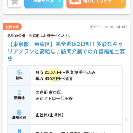
詳細を見る
無料
紹介してもらう
ある環境が整っています。また、毎朝の情報共有ミ
ーティングを通じてスタッフ同士の連携が強化され
ており、平均勤続年数7.2年という高い定着率を実現
しています。資格取得支援制度を活用して勤務時間
内に研修を受講できるなど教育体制も充実している
訪問介護
更新日：2026年07月10日
ため、介護職からケアマネジャーや管理職への着実
名称非公開 ※詳細はお問合せください
なステップアップが期待できます。定年65歳・再雇
用70歳までの継続雇用制度も完備されており、髪色
【東京都／台東区】完全週休2日制！多彩なキャ
やネイルが原則自由といったご自身らしさを大切に
リアプランと高給与♪訪問介護での介護福祉士募
できる環境のもとで末永くご活躍いただけます。
集
★おすすめPOINT★
【特別報酬制度で、収入アップが期待できます】
月収
31.5万円
～程度 諸手当込み
・施設の業績や個人の評価に応じて賞与とは別に支
給料
年収
430万円
～程度
給される特別報酬制度があり、日々の頑張りが直接
収入として還元されます。
・業務への取り組みやチームへの貢献度が公正に評
東京都 台東区
価される仕組みにより、高いモチベーションを維持
勤務地
東京メトロ千代田線
して働ける環境です。
【毎朝のミーティングで情報共有を徹底し、職種の
正社員(正職員)
垣根を超えて協力し合える体制です 】
雇用形態
・スタッフ全員で毎朝お客様の体調や業務連絡を丁
寧に共有することで、チーム全体でスムーズに連携
できる仕組みが構築されています。