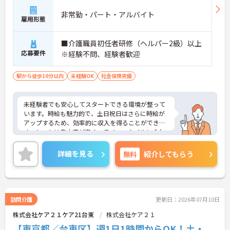
非常勤・パート・アルバイト
雇用形態
■介護職員初任者研修（ヘルパー2級）以上
応募要件
※経験不問、経験者歓迎
駅から徒歩10分以内
未経験OK
社会保険完備
未経験者でも安心してスタートできる環境が整って
います。時給も魅力的で、土日祝日はさらに時給が
アップするため、効率的に収入を得ることができま
す。シフトは自由度が高く、ライフスタイルに合わ
せて無理なく働けます。福利厚生も充実しており、
長く働き続けられる職場です。興味がある方はぜひ
詳細を見る
無料
紹介してもらう
ご応募ください。
訪問介護
更新日：2026年07月10日
株式会社ケア２１ケア21台東
株式会社ケア２１
【東京都／台東区】週1日1時間からOK！土・