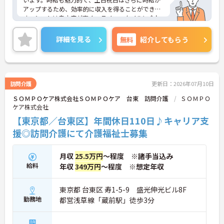
アップするため、効率的に収入を得ることができま
す。シフトは自由度が高く、ライフスタイルに合わ
せて無理なく働けます。福利厚生も充実しており、
長く働き続けられる職場です。興味がある方はぜひ
詳細を見る
無料
紹介してもらう
ご応募ください。
訪問介護
更新日：2026年07月10日
ＳＯＭＰＯケア株式会社ＳＯＭＰＯケア 台東 訪問介護
ＳＯＭＰＯ
ケア株式会社
【東京都／台東区】年間休日110日♪キャリア支
援◎訪問介護にて介護福祉士募集
月収
25.5万円
～程度 ※諸手当込み
給料
年収
349万円
～程度 ※想定年収
東京都 台東区 寿1-5-9 盛光伸光ビル8F
勤務地
都営浅草線「蔵前駅」徒歩3分