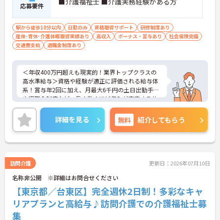
■介護福祉士 ■介護実務経験がある方
応募要件
・困った時もすぐに相談してフォローし合える風通
しの良い職場となっており、平均勤続年数7.2年とい
う高い定着率につながっています。
駅から徒歩10分以内
日勤のみ
資格取得サポート
研修制度あり
産休･育休･介護休暇取得実績あり
高収入
ボーナス・賞与あり
社会保険完備
【医療機関と連携した安心の体制のもと、専門的な
交通費支給
退職金制度あり
ケアスキルを磨ける環境です】
・24時間体制で介護スタッフが常駐し、医療機関と
も連携しているため、緊急時にも落ち着いて対応で
＜年収400万円超えも現実的！業界トップクラスの
きる安心・安全なサービス提供を学べます。
高水準給与＞資格や経験が適正に評価される給与体
・資格取得に向けた研修や講習は勤務時間内で受講
系！賞与年2回に加え、月最大6千円の土日出勤手当
できる場合が多く、プライベートの負担を抑えなが
や退職金制度など、長く働くほど収入が安定する仕
ら着実に専門性を高められます。
組みが整っています
＜スマホ1台で完結！ICT活用で記録業務の負担を大
詳細を見る
無料
紹介してもらう
【リフレッシュ休暇17日や自由な身だしなみ規定
幅カット＞日々の記録やシフト確認はすべて自社開
で、自分らしく無理なく続けられます】
発のスマホアプリで行えるため、手書き書類の作成
・年間107日の休日に加えて年間17日のリフレッシ
に追われることはありません。事務作業が効率化♪
ュ休暇が支給されるため、しっかりと休息を取りな
本来の業務である「お客様へのケア」に集中できる
がらオンオフのメリハリをつけて働けます。
環境です。
訪問介護
更新日：2026年07月10日
・髪色やネイルなどが原則自由となっており、定年
＜「夜勤なし」で管理者・スペシャリストを目指せ
65歳・再雇用70歳までの継続雇用制度のもとで、ご
名称非公開 ※詳細はお問合せください
る明確なキャリアパス＞訪問介護のため夜勤がな
自身のスタイルを保ちながら末永く活躍できます。
く、完全週休2日制で生活リズムを整えながら働け
【東京都／台東区】完全週休2日制！多彩なキャ
ます。現場のプロとして極める道、マネジメント職
リアプランと高給与♪訪問介護での介護福祉士募
へ進む道とキャリアプランも多様化しています。
集