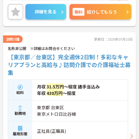
組みが整っています
＜スマホ1台で完結！ICT活用で記録業務の負担を大
詳細を見る
無料
紹介してもらう
幅カット＞日々の記録やシフト確認はすべて自社開
発のスマホアプリで行えるため、手書き書類の作成
に追われることはありません。事務作業が効率化♪
本来の業務である「お客様へのケア」に集中できる
環境です。
訪問介護
更新日：2026年07月10日
＜「夜勤なし」で管理者・スペシャリストを目指せ
名称非公開 ※詳細はお問合せください
る明確なキャリアパス＞訪問介護のため夜勤がな
く、完全週休2日制で生活リズムを整えながら働け
【東京都／台東区】完全週休2日制！多彩なキャ
ます。現場のプロとして極める道、マネジメント職
リアプランと高給与♪訪問介護での介護福祉士募
へ進む道とキャリアプランも多様化しています。
集
月収
31.5万円
～程度 諸手当込み
給料
年収
430万円
～程度
東京都 台東区
勤務地
東京メトロ日比谷線
正社員(正職員)
雇用形態