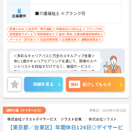
■介護福祉士 ※ブランク可
応募要件
残業少なめ
託児所・育児補助
年間休日110日以上
ブランクOK
資格取得サポート
研修制度あり
産休･育休･介護休暇取得実績あり
ボーナス・賞与あり
社会保険完備
交通費支給
退職金制度あり
＜多彩なキャリアパスと万全のスキルアップ支援＞
年に1度のキャリアヒアリングを通じて、現場のスペ
シャリストを目指すだけでなく、施設サービスと在
宅サービスのジョブチェンジなど、幅広い経験を積
むことが可能です。
＜プライベートも充実させる嬉しい福利厚生＞仕事
詳細を見る
無料
紹介してもらう
の疲れを癒やすための制度も充実しています。各地
のレジャー施設や宿泊が最大80％オフになる優待制
度や、勤続5年ごとの「特別連続有給休暇（5日）」
など、リフレッシュできる機会がたくさん。年間公
休110日に加え、独自の休暇制度もしっかり整って
通所介護（デイサービス）
更新日：2026年07月10日
いるため、オンオフのメリハリをつけて働けます。
株式会社ソラストデイサービス ソラスト台東
株式会社ソラスト
【東京都／台東区】年間休日124日◎デイサービ