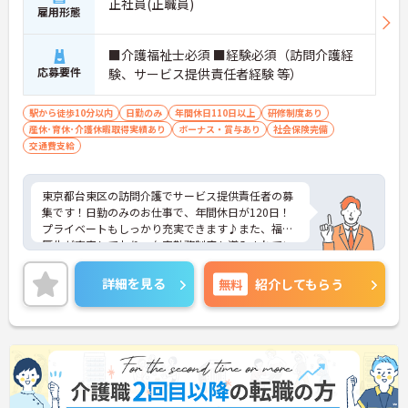
正社員(正職員)
雇用形態
■介護福祉士必須 ■経験必須（訪問介護経
応募要件
験、サービス提供責任者経験 等）
駅から徒歩10分以内
日勤のみ
年間休日110日以上
研修制度あり
産休･育休･介護休暇取得実績あり
ボーナス・賞与あり
社会保険完備
交通費支給
東京都台東区の訪問介護でサービス提供責任者の募
集です！日勤のみのお仕事で、年間休日が120日！
プライベートもしっかり充実できます♪また、福利
厚生が充実しており、在宅勤務制度も導入されてい
るので、非常に働きやすい環境が整っています◎ご
興味のある方は、面接ポイントをお伝えしますの
詳細を見る
無料
紹介してもらう
で、お気軽にご連絡ください。