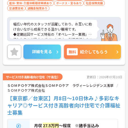
産休･育休･介護休暇取得実績あり
ボーナス・賞与あり
社会保険完備
交通費支給
退職金制度あり
幅広い年代のスタッフが活躍しており、お互いに助
け合いながら成長できる温かい職場です。
◆定期巡回サービス特有の「オペレーター業務」に
携われるのが最大のポイントです。 利用者様からの
緊急コールを受け、状況をヒアリングし、「訪問が
必要か」「看護師への連絡が必要か」を瞬時に判断
詳細を見る
無料
紹介してもらう
して指示を出します。 単なる身体介助だけでなく、
医療・看護との連携スキルや、状況判断能力（トリ
アージ能力）といった、ワンランク上の専門性が身
につきます。将来的に管理者やケアマネジャーを目
指す上でも非常に有利な経験となります。
サービス付き高齢者向け住宅（サ高住）
更新日：2026年07月10日
◆現場のスペシャリストを目指す道はもちろん、将
ＳＯＭＰＯケア株式会社ＳＯＭＰＯケア ラヴィーレレジデンス浅草
来的なキャリアの選択肢が豊富です。
ＳＯＭＰＯケア株式会社
【東京都／台東区】月8日～10日休み♪多彩なキ
ャリア◎サービス付き高齢者向け住宅で介護福祉
士募集
月収
27.5万円
～程度 ※諸手当込み