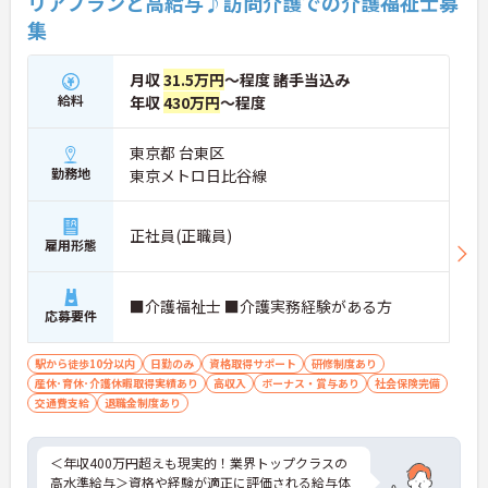
リアプランと高給与♪訪問介護での介護福祉士募
へ進む道とキャリアプランも多様化しています。
集
月収
31.5万円
～程度 諸手当込み
給料
年収
430万円
～程度
東京都 台東区
勤務地
東京メトロ日比谷線
正社員(正職員)
雇用形態
■介護福祉士 ■介護実務経験がある方
応募要件
駅から徒歩10分以内
日勤のみ
資格取得サポート
研修制度あり
産休･育休･介護休暇取得実績あり
高収入
ボーナス・賞与あり
社会保険完備
交通費支給
退職金制度あり
＜年収400万円超えも現実的！業界トップクラスの
高水準給与＞資格や経験が適正に評価される給与体