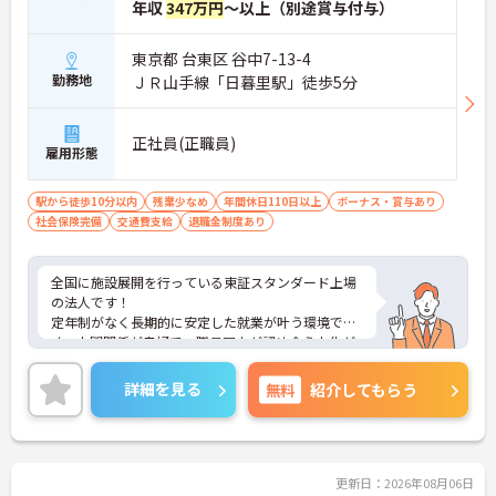
年収
347万円
～以上（別途賞与付与）
東京都 台東区 谷中7-13-4
勤務地
ＪＲ山手線「日暮里駅」徒歩5分
正社員(正職員)
雇用形態
駅から徒歩10分以内
残業少なめ
年間休日110日以上
ボーナス・賞与あり
社会保険完備
交通費支給
退職金制度あり
全国に施設展開を行っている東証スタンダード上場
の法人です！
定年制がなく長期的に安定した就業が叶う環境で
す。人間関係が良好で、職員同士が認め合う文化が
根付いています。
ご興味のある方には、面接対策ポイントなど、さら
詳細を見る
無料
紹介してもらう
に詳細をご案内しますのでお気軽にご相談くださ
い！
更新日：2026年08月06日