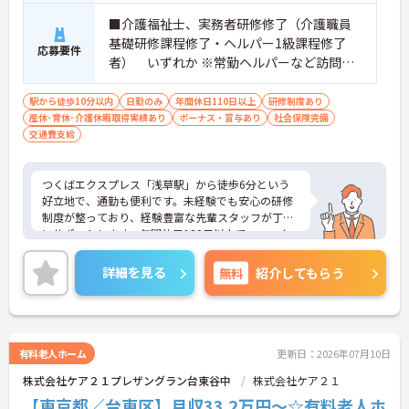
■介護福祉士、実務者研修修了（介護職員
基礎研修課程修了・ヘルパー1級課程修了
応募要件
者） いずれか ※常勤ヘルパーなど訪問介
護のご経験がある方、サービス提供責任者
のご経験がある方尚可
駅から徒歩10分以内
日勤のみ
年間休日110日以上
研修制度あり
産休･育休･介護休暇取得実績あり
ボーナス・賞与あり
社会保険完備
交通費支給
つくばエクスプレス「浅草駅」から徒歩6分という
好立地で、通勤も便利です。未経験でも安心の研修
制度が整っており、経験豊富な先輩スタッフが丁寧
にサポートします。年間休日120日以上で、ワーク
ライフバランスも重視。育児支援制度・介護支援制
度も充実しており、長く安心して働ける環境が整っ
詳細を見る
無料
紹介してもらう
ています。詳細は面談にてご説明させていただきま
すので、ぜひお気軽にご相談ください。
有料老人ホーム
更新日：2026年07月10日
株式会社ケア２１プレザングラン台東谷中
株式会社ケア２１
【東京都／台東区】月収33.2万円～☆有料老人ホ