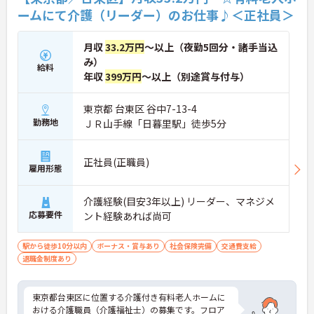
ームにて介護（リーダー）のお仕事♪＜正社員＞
月収
33.2万円
～以上（夜勤5回分・諸手当込
み）
給料
年収
399万円
～以上（別途賞与付与）
東京都 台東区 谷中7-13-4
勤務地
ＪＲ山手線「日暮里駅」徒歩5分
正社員(正職員)
雇用形態
介護経験(目安3年以上) リーダー、マネジメ
応募要件
ント経験あれば尚可
駅から徒歩10分以内
ボーナス・賞与あり
社会保険完備
交通費支給
退職金制度あり
東京都台東区に位置する介護付き有料老人ホームに
おける介護職員（介護福祉士）の募集です。フロア