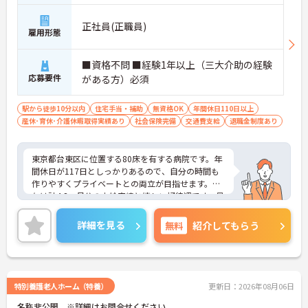
正社員(正職員)
雇用形態
■資格不問 ■経験1年以上（三大介助の経験
応募要件
がある方）必須
駅から徒歩10分以内
住宅手当・補助
無資格OK
年間休日110日以上
産休･育休･介護休暇取得実績あり
社会保険完備
交通費支給
退職金制度あり
東京都台東区に位置する80床を有する病院です。年
間休日が117日としっかりあるので、自分の時間も
作りやすくプライベートとの両立が目指せます。賞
与は計4.8ヶ月分の支給実績と嬉しい好待遇です。最
寄り駅から徒歩3分とアクセス抜群な立地にござい
ます。ご興味のある方には、面接対策ポイントな
詳細を見る
無料
紹介してもらう
ど、さらに詳細をお話しいたしますのでお気軽にご
相談ください！
特別養護老人ホーム（特養）
更新日：2026年08月06日
名称非公開 ※詳細はお問合せください