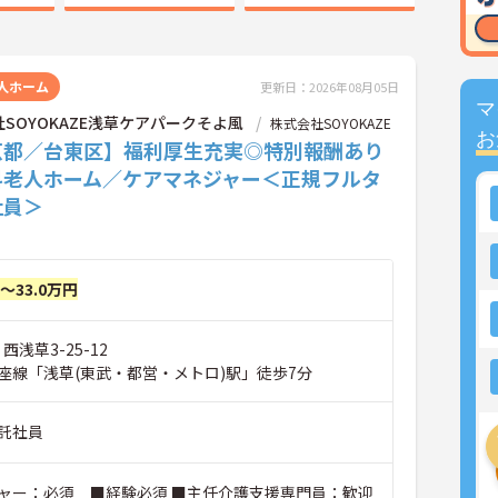
人ホーム
更新日：2026年08月05日
マ
SOYOKAZE浅草ケアパークそよ風
株式会社SOYOKAZE
お
京都／台東区】福利厚生充実◎特別報酬あり
料老人ホーム／ケアマネジャー＜正規フルタ
社員＞
円～33.0万円
西浅草3-25-12
座線「浅草(東武・都営・メトロ)駅」徒歩7分
託社員
ャー：必須 ■経験必須 ■主任介護支援専門員：歓迎