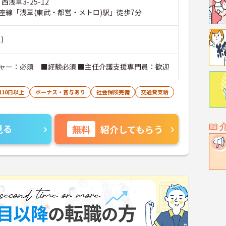
西浅草3-25-12
座線「浅草(東武・都営・メトロ)駅」徒歩7分
)
ャー：必須 ■経験必須 ■主任介護支援専門員：歓迎
110日以上
ボーナス・賞与あり
社会保険完備
交通費支給
見る
無料
紹介してもらう