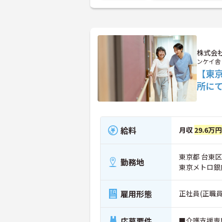
株式会
ンケイ舎
【東
所に
給料
月収
29.6万
東京都 台東区
勤務地
東京メトロ銀
雇用形態
正社員(正職員
応募要件
■介護支援専