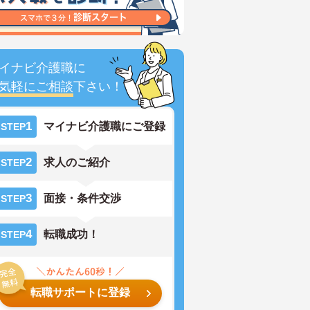
イナビ介護職に
気軽にご相談
下さい！
1
マイナビ介護職にご登録
STEP
2
求人のご紹介
STEP
3
面接・条件交渉
STEP
4
転職成功！
STEP
転職サポートに登録