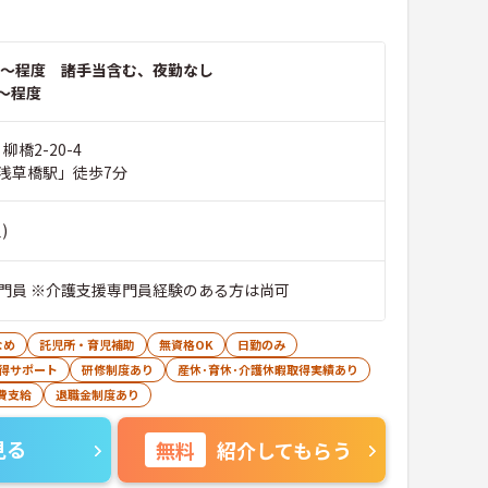
～程度 諸手当含む、夜勤なし
～程度
柳橋2-20-4
浅草橋駅」徒歩7分
)
門員 ※介護支援専門員経験のある方は尚可
なめ
託児所・育児補助
無資格OK
日勤のみ
得サポート
研修制度あり
産休･育休･介護休暇取得実績あり
費支給
退職金制度あり
見る
無料
紹介してもらう