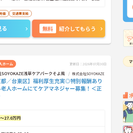
完備
交通費支給
見る
無料
紹介してもらう
人ホーム
更新日：2026年07月30日
SOYOKAZE浅草ケアパークそよ風
株式会社SOYOKAZE
京都／台東区】福利厚生充実◎特別報酬あり
料老人ホームにてケアマネジャー募集！＜正
＞
円～27.0万円