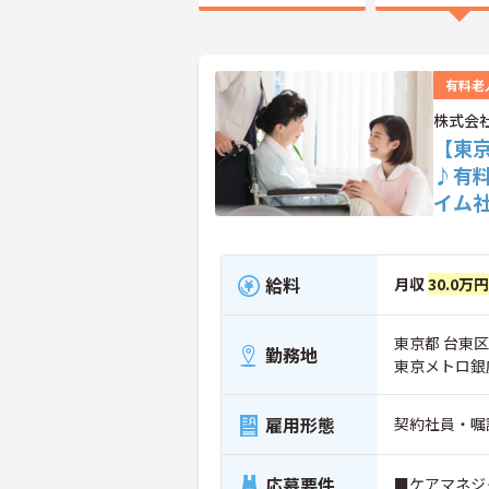
有料老
株式会社
【東
♪有
イム
給料
月収
30.0万
東京都 台東区 
勤務地
東京メトロ銀
雇用形態
契約社員・嘱
応募要件
■ケアマネジ