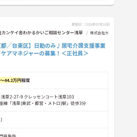
更新日：2026年07月10日
社カンケイ舎わかるかいご相談センター浅草
株式会社カ
京都／台東区】日勤のみ♪居宅介護支援事業
てケアマネジャーの募集！＜正社員＞
円～44.2万円
程度
 浅草2-27-9 クレッセンコート浅草103
座線「浅草(東武・都営・メトロ)駅」徒歩3分
)
門員免許