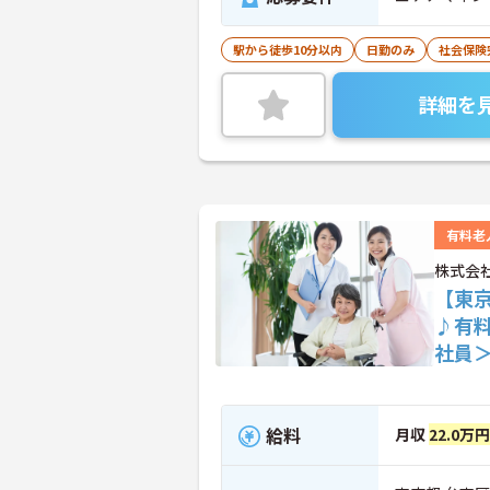
駅から徒歩10分以内
日勤のみ
社会保険
詳細を
有料老
株式会社
【東
♪有
社員
給料
月収
22.0万