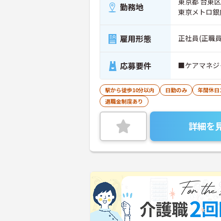
東京都 台東区 
勤務地
東京メトロ銀
雇用形態
正社員(正職員
応募要件
■ケアマネジ
駅から徒歩10分以内
日勤のみ
年間休日
退職金制度あり
詳細を