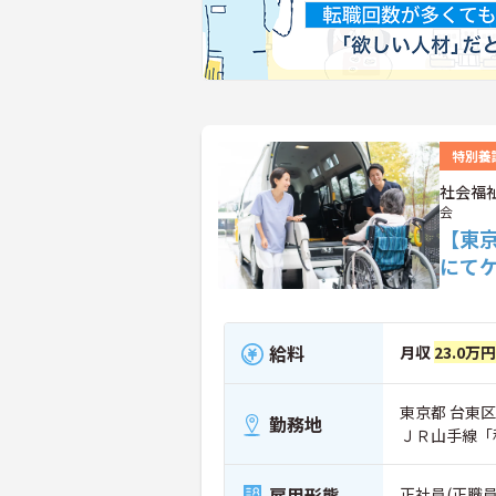
特別養
社会福
会
【東
にて
給料
月収
23.0万
東京都 台東区 
勤務地
ＪＲ山手線「
雇用形態
正社員(正職員