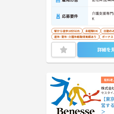
介護支援専門
応募要件
K
駅から徒歩10分以内
未経験OK
日勤の
産休･育休･介護休暇取得実績あり
ボーナス
詳細を
有料老
株式会
セスタイ
【東
営す
＞