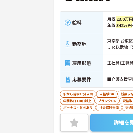
月収
23.0万円
給料
年収
348万円
東京都 台東区 
勤務地
ＪＲ総武線「
雇用形態
正社員(正職員
応募要件
■介護支援専
駅から徒歩10分以内
未経験OK
残業少
年間休日110日以上
ブランクOK
資格取
ボーナス・賞与あり
社会保険完備
交通
詳細を