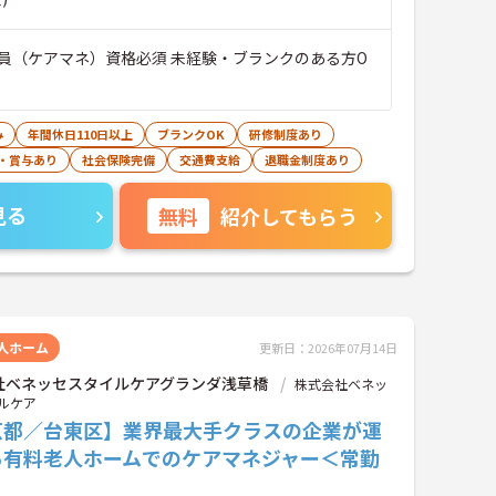
員（ケアマネ）資格必須 未経験・ブランクのある方O
み
年間休日110日以上
ブランクOK
研修制度あり
・賞与あり
社会保険完備
交通費支給
退職金制度あり
見る
無料
紹介してもらう
人ホーム
更新日：2026年07月14日
社ベネッセスタイルケアグランダ浅草橋
株式会社ベネッ
ルケア
京都／台東区】業界最大手クラスの企業が運
る有料老人ホームでのケアマネジャー＜常勤