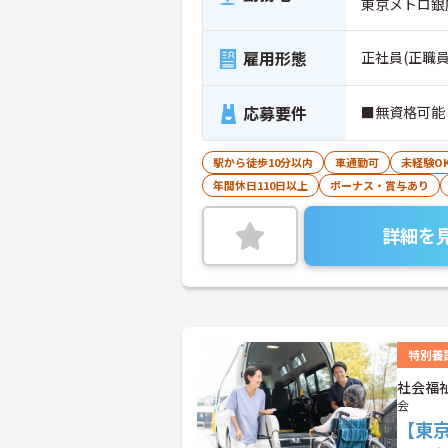
東京メトロ銀
雇用形態
正社員(正職員
応募要件
■無資格可能
駅から徒歩10分以内
車通勤可
未経験O
年間休日110日以上
ボーナス・賞与あり
詳細を
特別養
社会福
会
【東