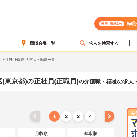
転職
無料!簡単1分
面談会場一覧
求人を検索する
の正社員(正職員)の求人・転職一覧
(東京都)の正社員(正職員)
の介護職・福祉の求人
1
2
3
4
月収順
年収順