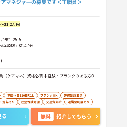
ケアマネジャーの募集です＜正職員＞
円～31.2万円
台東1-25-5
秋葉原駅」徒歩7分
)
員（ケアマネ）資格必須 未経験・ブランクのある方O
み
年間休日110日以上
ブランクOK
研修制度あり
・賞与あり
社会保険完備
交通費支給
退職金制度あり
見る
無料
紹介してもらう