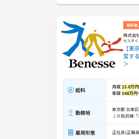
有料老
株式会
セスタイ
【東
営す
＞
月収
23.0万円
給料
年収
348万円
東京都 台東区 
勤務地
ＪＲ総武線「
雇用形態
正社員(正職員