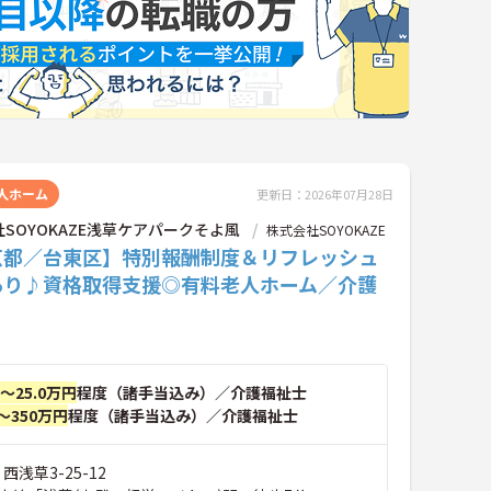
人ホーム
更新日：2026年07月28日
SOYOKAZE浅草ケアパークそよ風
株式会社SOYOKAZE
京都／台東区】特別報酬制度＆リフレッシュ
あり♪資格取得支援◎有料老人ホーム／介護
円～25.0万円
程度（諸手当込み）／介護福祉士
～350万円
程度（諸手当込み）／介護福祉士
西浅草3-25-12