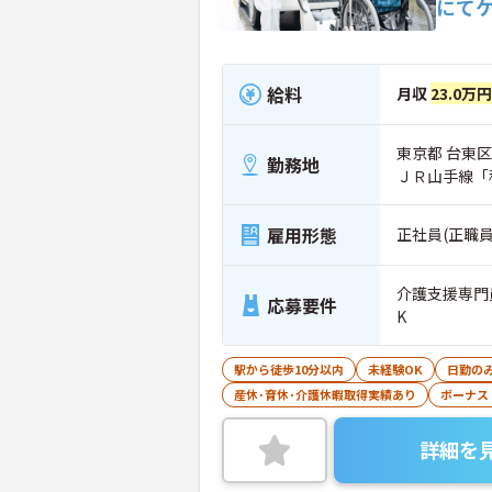
にて
給料
月収
23.0万
東京都 台東区 
勤務地
ＪＲ山手線「
雇用形態
正社員(正職員
介護支援専門
応募要件
K
駅から徒歩10分以内
未経験OK
日勤の
産休･育休･介護休暇取得実績あり
ボーナス
詳細を