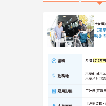
社会福
【東
助手
給料
月収
17.2万
東京都 台東区 
勤務地
東京メトロ銀
雇用形態
正社員(正職員
【必要資格・