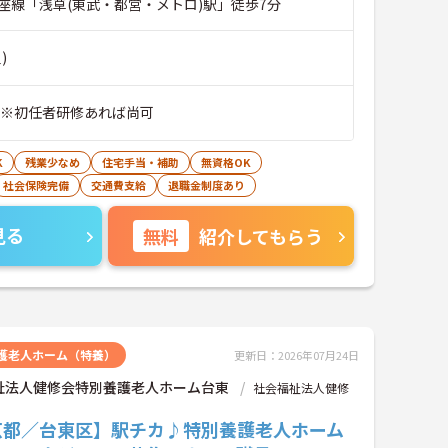
座線「浅草(東武・都営・メトロ)駅」徒歩7分
)
 ※初任者研修あれば尚可
K
残業少なめ
住宅手当・補助
無資格OK
社会保険完備
交通費支給
退職金制度あり
見る
無料
紹介してもらう
護老人ホーム（特養）
更新日：2026年07月24日
祉法人健修会特別養護老人ホーム台東
社会福祉法人健修
京都／台東区】駅チカ♪特別養護老人ホーム