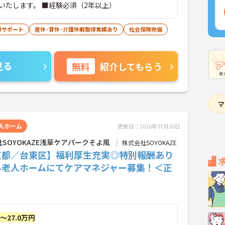
いたします。 ■経験必須（2年以上）
得サポート
産休･育休･介護休暇取得実績あり
社会保険完備
見る
無料
紹介してもらう
人ホーム
更新日：2026年07月30日
SOYOKAZE浅草ケアパークそよ風
株式会社SOYOKAZE
京都／台東区】福利厚生充実◎特別報酬あり
料老人ホームにてケアマネジャー募集！＜正
＞
円～27.0万円