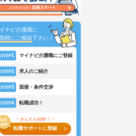
イナビ介護職に
気軽にご相談
下さい！
1
マイナビ介護職にご登録
STEP
2
求人のご紹介
STEP
3
面接・条件交渉
STEP
4
転職成功！
STEP
転職サポートに登録