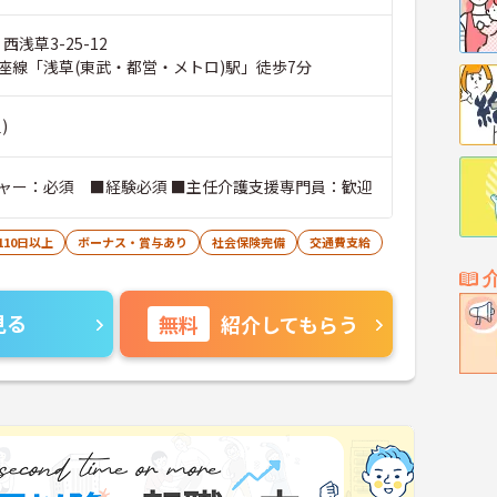
西浅草3-25-12
座線「浅草(東武・都営・メトロ)駅」徒歩7分
)
ャー：必須 ■経験必須 ■主任介護支援専門員：歓迎
110日以上
ボーナス・賞与あり
社会保険完備
交通費支給
見る
無料
紹介してもらう