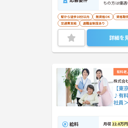
応募要件
ちの方は優遇
駅から徒歩10分以内
無資格OK
資格取
交通費支給
退職金制度あり
詳細を
有料老
株式会社
【東
♪有
社員
給料
月収
22.0万