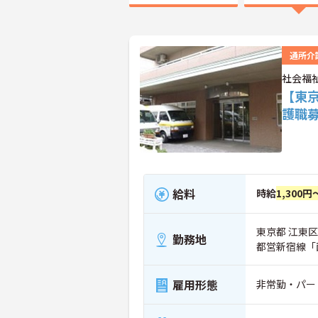
通所介
社会福
【東
護職
給料
時給
1,300円
東京都 江東区 
勤務地
都営新宿線「
雇用形態
非常勤・パー