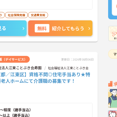
り
社会保険完備
交通費支給
見る
無料
紹介してもらう
護（デイサービス）
更新日：2026年08月06日
祉法人江東ことぶき会寿園
社会福祉法人江東ことぶき会
京都／江東区】資格不問◎住宅手当あり★特
護老人ホームにて介護職の募集です！
～程度（諸手当込）
～以上（諸手当込）