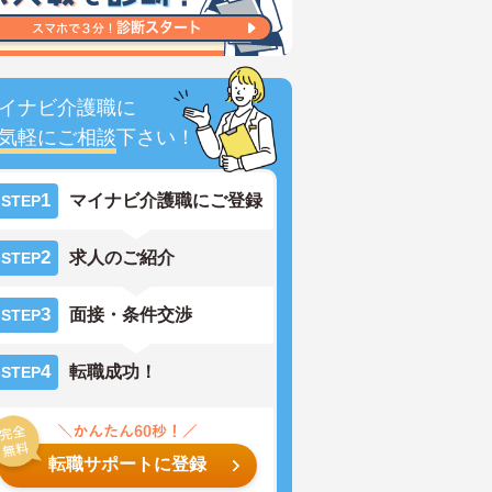
イナビ介護職に
気軽にご相談
下さい！
1
マイナビ介護職にご登録
STEP
2
求人のご紹介
STEP
3
面接・条件交渉
STEP
4
転職成功！
STEP
転職サポートに登録