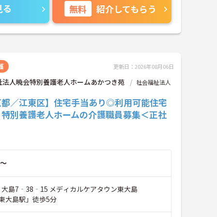
見る
無料
紹介してもらう
護
更新日：2026年08月06日
祉法人暁会特別養護老人ホームあかつき苑
社会福祉法人
京都／江東区】住宅手当あり◎利用可能住宅
♪特別養護老人ホームの介護職員募集＜正社
～
 大島7‐38‐15 メディカルケアタウン東大島
東大島駅」徒歩5分