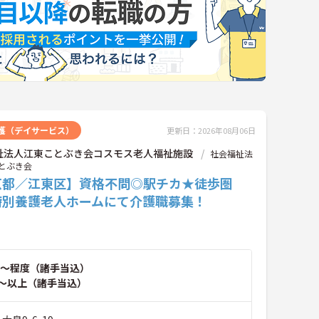
護（デイサービス）
更新日：2026年08月06日
祉法人江東ことぶき会コスモス老人福祉施設
社会福祉法
とぶき会
京都／江東区】資格不問◎駅チカ★徒歩圏
特別養護老人ホームにて介護職募集！
～程度（諸手当込）
～以上（諸手当込）