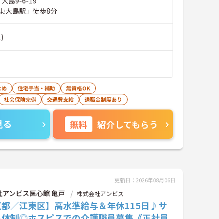
大島9-6-19
東大島駅」徒歩8分
)
なめ
住宅手当・補助
無資格OK
社会保険完備
交通費支給
退職金制度あり
見る
無料
紹介してもらう
更新日：2026年08月06日
社アンビス医心館 亀戸
株式会社アンビス
京都／江東区】高水準給与＆年休115日♪サ
ト体制◎ホスピスでの介護職員募集《正社員