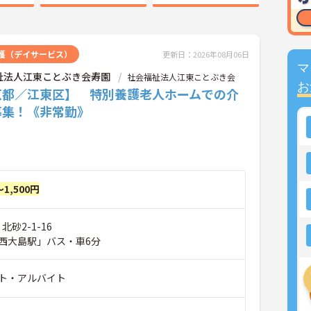
護（デイサービス）
更新日：2026年08月06日
マ
祉法人江東ことぶき会寿園
社会福祉法人江東ことぶき会
お
京都／江東区】 特別養護老人ホームでの介
募集！《非常勤》
～1,500円
北砂2-1-16
西大島駅」バス・車6分
ト・アルバイト