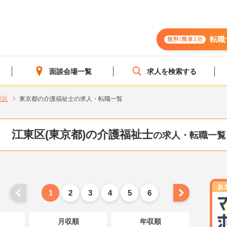
転職
無料!簡単1分
面談会場一覧
求人を検索する
東区
東京都の介護福祉士の求人・転職一覧
江東区(東京都)の介護福祉士
の求人・転職一覧
1
2
3
4
5
6
月収順
年収順