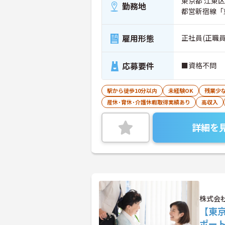
東京都 江東区 
勤務地
都営新宿線「
雇用形態
正社員(正職員
応募要件
■資格不問
駅から徒歩10分以内
未経験OK
残業少
産休･育休･介護休暇取得実績あり
高収入
詳細を
株式会
【東
ポー