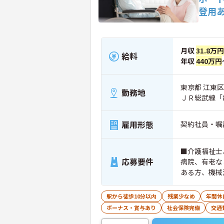
登用
月収
31.8万円
給料
年収
440万円
東京都 江東区 
勤務地
ＪＲ総武線「
雇用形態
契約社員・嘱
■介護福祉士
応募要件
病院、有老な
ある方、機械
駅から徒歩10分以内
残業少なめ
年間休
ボーナス・賞与あり
社会保険完備
交通