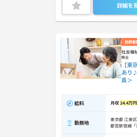
詳細を
訪問看
社会福
暁会
【東
あり
員＞
給料
月収
24.4万円
東京都 江東区
勤務地
都営新宿線「