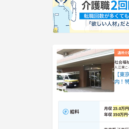
通所介
社会福
人江東こ
【東
内！
月収
25.0万円
給料
年収
350万円