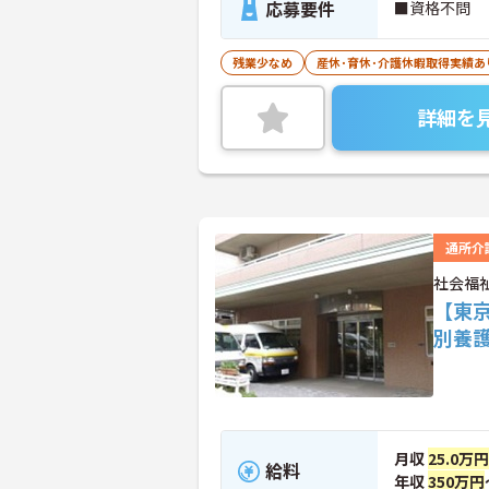
応募要件
■資格不問
残業少なめ
産休･育休･介護休暇取得実績あ
詳細を
通所介
社会福
【東
別養
月収
25.0万円
給料
年収
350万円