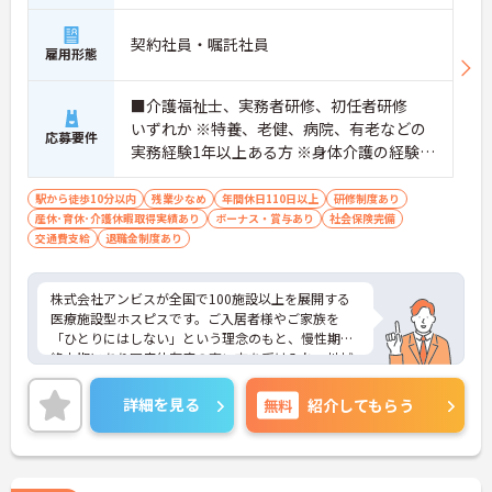
契約社員・嘱託社員
雇用形態
■介護福祉士、実務者研修、初任者研修
いずれか ※特養、老健、病院、有老などの
応募要件
実務経験1年以上ある方 ※身体介護の経験年
以上ある方、機械浴の使用の経験のある方
歓迎
駅から徒歩10分以内
残業少なめ
年間休日110日以上
研修制度あり
産休･育休･介護休暇取得実績あり
ボーナス・賞与あり
社会保険完備
交通費支給
退職金制度あり
株式会社アンビスが全国で100施設以上を展開する
医療施設型ホスピスです。ご入居者様やご家族を
「ひとりにはしない」という理念のもと、慢性期や
終末期にあり医療依存度の高い方を受け入れ、地域
医療を支える社会的意義の高い事業を推進していま
す。現場には看護師が24時間常駐しています。急変
詳細を見る
無料
紹介してもらう
時の対応や医療行為は看護師が担当するため、初任
者研修や実務者研修の方も食事介助や入浴介助など
の生活を支えるケアに専念できる環境です。多職種
で情報を共有し、一人で判断を抱え込まないチーム