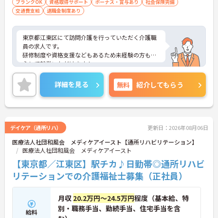
ブランクOK
資格取得サポート
ボーナス・賞与あり
社会保険完備
交通費支給
退職金制度あり
東京都江東区にて訪問介護を行っていただく介護職
員の求人です。
研修制度や資格支援などもあるため未経験の方も安
心して就業いただけます！
最寄り駅から徒歩圏内ですので通勤に便利です♪
ご興味のある方には、面接対策ポイントなど、さら
詳細を見る
無料
紹介してもらう
に詳細をお話しいたしますのでお気軽にご相談くだ
さい！
デイケア（通所リハ）
更新日：2026年08月06日
医療法人社団和風会 メディケアイースト【通所リハビリテーション】
医療法人社団和風会 メディケアイースト
【東京都／江東区】駅チカ♪日勤帯◎通所リハビ
リテーションでの介護福祉士募集（正社員）
月収
20.2万円～24.5万円
程度（基本給、特
別・職務手当、勤続手当、住宅手当を含
給料