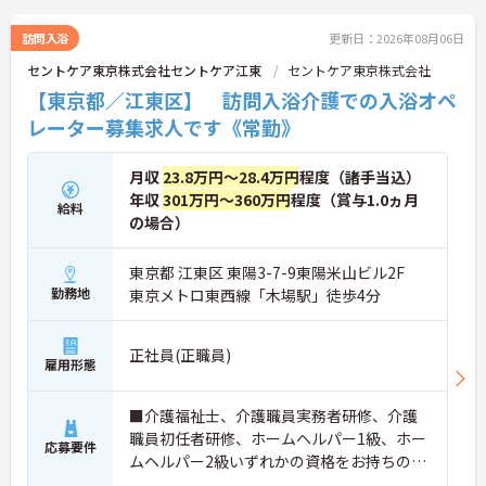
訪問入浴
更新日：2026年08月06日
セントケア東京株式会社セントケア江東
セントケア東京株式会社
【東京都／江東区】 訪問入浴介護での入浴オペ
レーター募集求人です《常勤》
月収
23.8万円～28.4万円
程度（諸手当込）
年収
301万円～360万円
程度（賞与1.0ヵ月
給料
の場合）
東京都 江東区 東陽3-7-9東陽米山ビル2F
勤務地
東京メトロ東西線「木場駅」徒歩4分
正社員(正職員)
雇用形態
■介護福祉士、介護職員実務者研修、介護
職員初任者研修、ホームヘルパー1級、ホー
応募要件
ムヘルパー2級いずれかの資格をお持ちの方
※無資格・未経験者応相談 ■普通自動車運