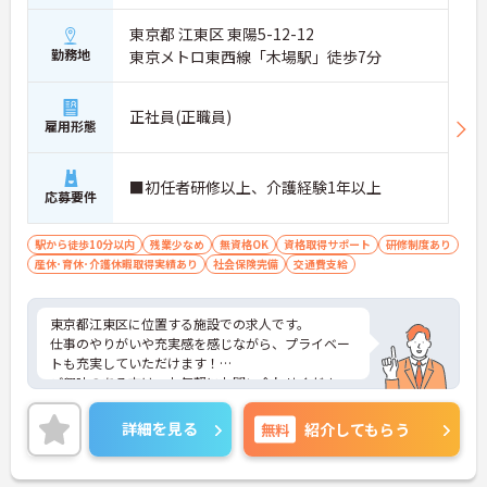
東京都 江東区 東陽5-12-12
勤務地
東京メトロ東西線「木場駅」徒歩7分
正社員(正職員)
雇用形態
■初任者研修以上、介護経験1年以上
応募要件
駅から徒歩10分以内
残業少なめ
無資格OK
資格取得サポート
研修制度あり
産休･育休･介護休暇取得実績あり
社会保険完備
交通費支給
東京都江東区に位置する施設での求人です。
仕事のやりがいや充実感を感じながら、プライベー
トも充実していただけます！
ご興味のある方は、お気軽にお問い合わせくださ
い。
詳細を見る
無料
紹介してもらう