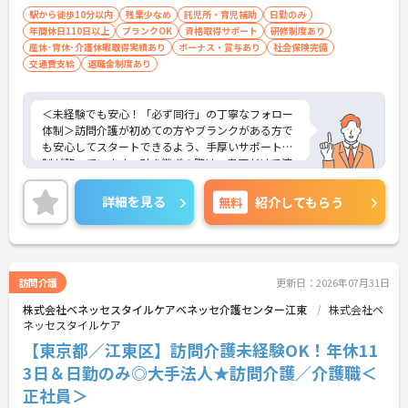
駅から徒歩10分以内
残業少なめ
託児所・育児補助
日勤のみ
年間休日110日以上
ブランクOK
資格取得サポート
研修制度あり
産休･育休･介護休暇取得実績あり
ボーナス・賞与あり
社会保険完備
交通費支給
退職金制度あり
＜未経験でも安心！「必ず同行」の丁寧なフォロー
体制＞訪問介護が初めての方やブランクがある方で
も安心してスタートできるよう、手厚いサポート体
制が整っています。引き継ぎの際は、書面だけで済
ませることはなく、必ず先輩スタッフが同行して丁
寧に指導を行います。 ご利用者様の住み慣れたご自
詳細を見る
無料
紹介してもらう
宅で、1対1でじっくりと向き合うケアができるた
め、「もっと丁寧に、親切に介護をしたい」という
想いをお持ちの方にぴったりの環境です。
＜子育て・家族を大切にする制度が豊富＞「進研ゼ
ミ」の割引や保育手当など、ベネッセグループなら
訪問介護
更新日：2026年07月31日
ではの家族向け福利厚生が非常に充実しています。
株式会社ベネッセスタイルケアベネッセ介護センター江東
株式会社ベ
産前産後・育児休暇の取得実績や復帰支援はもちろ
ネッセスタイルケア
ん、お子様の看護休暇や、ご家族の介護休暇・短縮
勤務制度なども整備されています。ライフステージ
【東京都／江東区】訪問介護未経験OK！年休11
が変わっても、制度を活用しながら長く働き続けら
3日＆日勤のみ◎大手法人★訪問介護／介護職＜
れる、スタッフに優しい職場です。
正社員＞