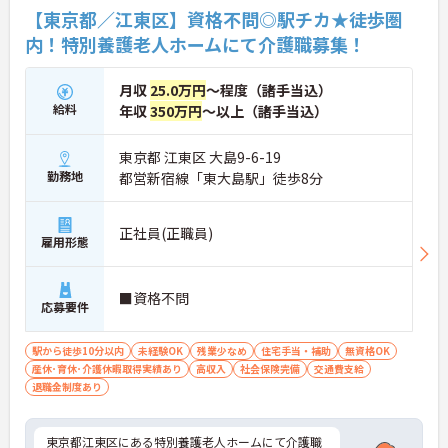
【東京都／江東区】資格不問◎駅チカ★徒歩圏
内！特別養護老人ホームにて介護職募集！
月収
25.0万円
～程度（諸手当込）
給料
年収
350万円
～以上（諸手当込）
東京都 江東区 大島9-6-19
勤務地
都営新宿線「東大島駅」徒歩8分
正社員(正職員)
雇用形態
■資格不問
応募要件
駅から徒歩10分以内
未経験OK
残業少なめ
住宅手当・補助
無資格OK
産休･育休･介護休暇取得実績あり
高収入
社会保険完備
交通費支給
退職金制度あり
東京都江東区にある特別養護老人ホームにて介護職