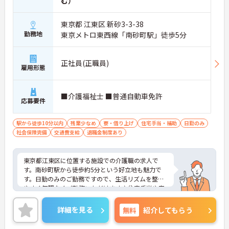
む）
東京都 江東区 新砂3-3-38
勤務地
東京メトロ東西線「南砂町駅」徒歩5分
正社員(正職員)
雇用形態
■介護福祉士 ■普通自動車免許
応募要件
駅から徒歩10分以内
残業少なめ
寮・借り上げ
住宅手当・補助
日勤のみ
社会保険完備
交通費支給
退職金制度あり
東京都江東区に位置する施設での介護職の求人で
す。南砂町駅から徒歩約5分という好立地も魅力で
す。日勤のみのご勤務ですので、生活リズムを整え
やすく無理なくご勤務いただけます♪住宅手当や家
族手当など、福利厚生も充実しています。ご興味の
ある方には、面接対策ポイントなど、さらに詳細を
詳細を見る
無料
紹介してもらう
お話しいたしますので、お気軽にご相談ください。