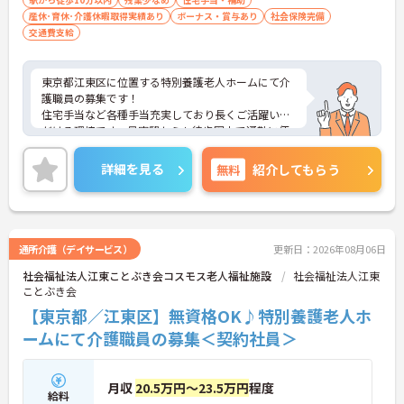
産休･育休･介護休暇取得実績あり
ボーナス・賞与あり
社会保険完備
交通費支給
東京都江東区に位置する特別養護老人ホームにて介
護職員の募集です！
住宅手当など各種手当充実しており長くご活躍いた
だける環境です。最寄駅からも徒歩圏内で通勤に便
利な好立地です◎
ご興味のある方には、面接対策ポイントなど、さら
詳細を見る
無料
紹介してもらう
に詳細をご案内しますのでお気軽にご相談くださ
い！
通所介護（デイサービス）
更新日：2026年08月06日
社会福祉法人江東ことぶき会コスモス老人福祉施設
社会福祉法人江東
ことぶき会
【東京都／江東区】無資格OK♪特別養護老人ホ
ームにて介護職員の募集＜契約社員＞
月収
20.5万円～23.5万円
程度
給料