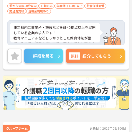
転免許（AT限定可）
駅から徒歩10分以内
日勤のみ
年間休日110日以上
社会保険完備
交通費支給
退職金制度あり
東京都内に事業所・施設などを計40拠点以上を展開
している企業の求人です！
教育マニュアルなどしっかりとした教育体制が整っ
ているので、経験の浅い方でも安心してお仕事を始
めることができます。
ご興味ある方には、面接のポイントなど、さらに詳
詳細を見る
無料
紹介してもらう
細をお話致しますのでお気軽にご相談ください。
グループホーム
更新日：2026年08月06日