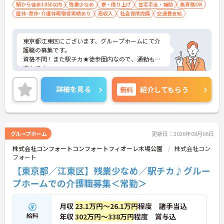
駅から徒歩10分以内
残業少なめ
寮・借り上げ
住宅手当・補助
無資格OK
産休･育休･介護休暇取得実績あり
高収入
社会保険完備
交通費支給
東京都江東区にございます、グループホームにて介
護職の募集です。
資格不問！また駅チカ★徒歩圏内なので、通勤も
楽々です。
福利厚生が整っておりますので安心して就業して頂
けます。
詳細を見る
無料
紹介してもらう
ご興味のある方はお気軽にお問い合わせ下さい。
グループホーム
更新日：2026年08月06日
株式会社コンフォートコンフォートフィオーレ木場公園
株式会社コン
フォート
【東京都／江東区】残業少なめ／駅チカ♪グルー
プホームでの介護職募集＜常勤＞
月収
23.1万円～26.1万円
程度 諸手当込
給料
年収
302万円～338万円
程度 賞与込