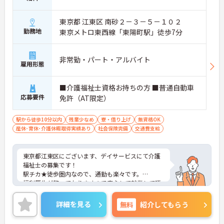
東京都 江東区 南砂２－３－５－１０２
勤務地
東京メトロ東西線「東陽町駅」徒歩7分
非常勤・パート・アルバイト
雇用形態
■介護福祉士資格お持ちの方 ■普通自動車
応募要件
免許（AT限定）
駅から徒歩10分以内
残業少なめ
寮・借り上げ
無資格OK
産休･育休･介護休暇取得実績あり
社会保険完備
交通費支給
東京都江東区にございます、デイサービスにて介護
福祉士の募集です！
駅チカ★徒歩圏内なので、通勤も楽々です。
福利厚生が整っておりますので安心して就業して頂
けます。
ご興味のある方はお気軽にお問い合わせ下さい。
詳細を見る
無料
紹介してもらう