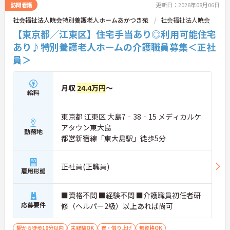
連携の体制がしっかりと整っています。働き方の面
訪問看護
更新日：2026年08月06日
では、夜勤明けの翌日が原則として公休となるほ
社会福祉法人暁会特別養護老人ホームあかつき苑
社会福祉法人暁会
か、月平均の残業時間も5時間から7時間程度とかな
り少なめです。常勤スタッフの比率が90パーセント
【東京都／江東区】住宅手当あり◎利用可能住宅
を超えているため急な勤務変更が発生しにくく、あ
あり♪特別養護老人ホームの介護職員募集＜正社
らかじめ決められた訪問予定表に沿って規則正しく
員＞
働けます。入職後は現場スタッフによるお一人おひ
とりに合わせた個別のOJT研修が実施されます。eラ
ーニングも導入されており、多職種と連携しながら
専門性を着実に深めていける環境が用意されていま
月収
24.4万円
～
給料
す。
★おすすめPOINT★
東京都 江東区 大島7‐38‐15 メディカルケ
＜個別ＯＪＴとチーム連携で着実に成長！＞
アタウン東大島
・入職後はお一人おひとりの習熟度に合わせた個別
勤務地
都営新宿線「東大島駅」徒歩5分
のＯＪＴ研修を実施し、ｅラーニングを用いた学習
の機会も提供されます
・施設内には看護師が24時間常駐しており、急変時
正社員(正職員)
の対応や専門的な医療処置は看護師が担当するため
雇用形態
負担が減ります
・介護スタッフと看護スタッフの比率が1対1で相談
■資格不問 ■経験不問 ■介護職員初任者研
しやすく、初任者研修や実務者研修からでも着実に
応募要件
専門性を高められます
修（ヘルパー2級）以上あれば尚可
＜残業月7時間以下で身体の負担を軽減！＞
・常勤で働くスタッフの比率が90パーセント以上と
駅から徒歩10分以内
未経験OK
寮・借り上げ
無資格OK