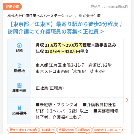
訪問介護
更新日：2026年08月06日
株式会社仁済江東ヘルパーステーション
株式会社仁済
【東京都／江東区】最寄り駅から徒歩3分程度♪
訪問介護にて介護職員の募集＜正社員＞
月収
21.8万円～29.0万円
程度※諸手当込み
給料
年収
333万円～428万円
程度
東京都 江東区 東陽3-11-7 岩瀬ビル2階
勤務地
東京メトロ東西線「木場駅」徒歩3分
正社員(正職員)
雇用形態
■未経験・ブランク可 ■介護職員初任者
研修（旧ヘルパー2級）以上 ■実務者研修
応募要件
修了者、介護福祉士歓迎
駅から徒歩10分以内
未経験OK
残業少なめ
日勤のみ
年間休日110日以上