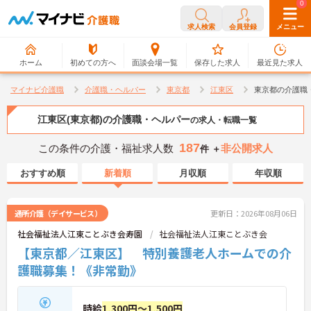
0
0
求人検索
会員登録
メニュー
ホーム
初めての方へ
面談会場一覧
保存した求人
最近見た求人
マイナビ介護職
介護職・ヘルパー
東京都
江東区
東京都の介護職
江東区(東京都)の介護職・ヘルパー
の求人・転職一覧
187
この条件の介護・福祉求人数
非公開求人
件 ＋
おすすめ順
新着順
月収順
年収順
通所介護（デイサービス）
更新日：2026年08月06日
社会福祉法人江東ことぶき会寿園
社会福祉法人江東ことぶき会
【東京都／江東区】 特別養護老人ホームでの介
護職募集！《非常勤》
時給
1,300円～1,500円