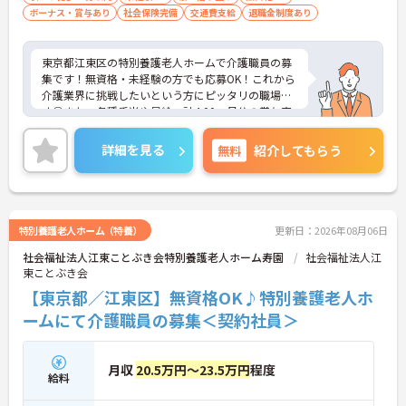
高く、急なシフト変更や無理な長時間勤務が発生し
ボーナス・賞与あり
社会保険完備
交通費支給
退職金制度あり
にくい人員体制です
・訪問スケジュールに沿って施設内でのケアを行う
ため、月平均の残業時間は5時間から7時間程度とか
東京都江東区の特別養護老人ホームで介護職員の募
なり少なめに抑えられます
集です！無資格・未経験の方でも応募OK！これから
・夜勤明けの翌日は原則としてお休みとなるシフト
介護業界に挑戦したいという方にピッタリの職場で
編成が組まれており、しっかりと休息を取りながら
す◎また、各種手当や昇給・計4.00ヵ月分の賞与実
長期的な就業が可能です
績ありで待遇面もばっちり！退職金制度もあるの
＜評価制度でキャリアアップ＞
で、安心して長く働きやすい環境が整っています♪
詳細を見る
無料
紹介してもらう
・介護福祉士や初任者研修などの資格や実務経験、
ご興味のある方は面接ポイントをお伝えしますの
夜勤回数がしっかりと給与に反映されるためモチベ
で、お気軽にご連絡ください！
ーションを維持できます
・年次を問わずリーダーや主任などのマネジメント
職へ昇格する事例も多数あり、腰を据えて長期的な
特別養護老人ホーム（特養）
更新日：2026年08月06日
キャリア形成が可能です
社会福祉法人江東ことぶき会特別養護老人ホーム寿園
社会福祉法人江
東ことぶき会
【東京都／江東区】無資格OK♪特別養護老人ホ
ームにて介護職員の募集＜契約社員＞
月収
20.5万円～23.5万円
程度
給料