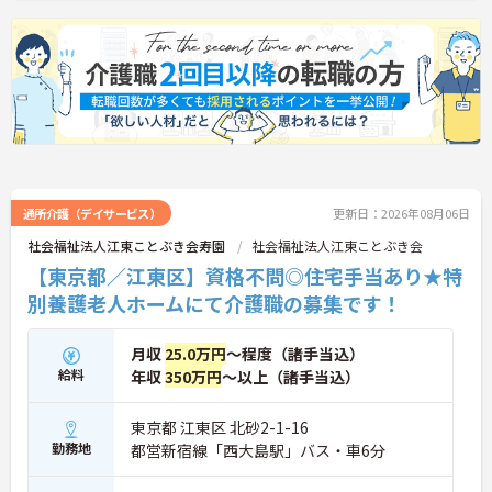
通所介護（デイサービス）
更新日：2026年08月06日
社会福祉法人江東ことぶき会寿園
社会福祉法人江東ことぶき会
【東京都／江東区】資格不問◎住宅手当あり★特
別養護老人ホームにて介護職の募集です！
月収
25.0万円
～程度（諸手当込）
給料
年収
350万円
～以上（諸手当込）
東京都 江東区 北砂2-1-16
勤務地
都営新宿線「西大島駅」バス・車6分