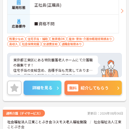
正社員(正職員)
雇用形態
■資格不問
応募要件
残業少なめ
住宅手当・補助
無資格OK
産休･育休･介護休暇取得実績あり
高収入
社会保険完備
交通費支給
退職金制度あり
東京都江東区にある特別養護老人ホームにて介護職
の募集です！
住宅手当の支給含め、各種手当も充実しております
ので、長期的な就業をしやすい環境です。
また、資格不問なので、介護系の資格をお持ちでチ
ャレンジしたい方におすすめの求人になります。
詳細を見る
無料
紹介してもらう
福利厚生が整っておりますので安心して就業して頂
けます。
ご興味のある方はお気軽にお問い合わせ下さい。
通所介護（デイサービス）
更新日：2026年08月06日
社会福祉法人江東ことぶき会コスモス老人福祉施設
社会福祉法人江東
ことぶき会