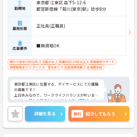
東京都 江東区 森下5-12-6
勤務地
都営新宿線「菊川(東京)駅」徒歩8分
正社員(正職員)
雇用形態
■無資格OK
応募要件
駅から徒歩10分以内
日勤のみ
年間休日110日以上
資格取得サポート
研修制度あり
ボーナス・賞与あり
社会保険完備
交通費支給
東京都江東区に位置する、デイサービスにて介護職
の募集です！
土日休みなので、ワークライフバランスが叶います
☆また、駅から徒歩8分の立地なので、通勤らくら
くです♪
ご興味のある方には、面接対策ポイントなど、さら
詳細を見る
無料
紹介してもらう
に詳細をお話しいたしますのでお気軽にご相談くだ
さい！