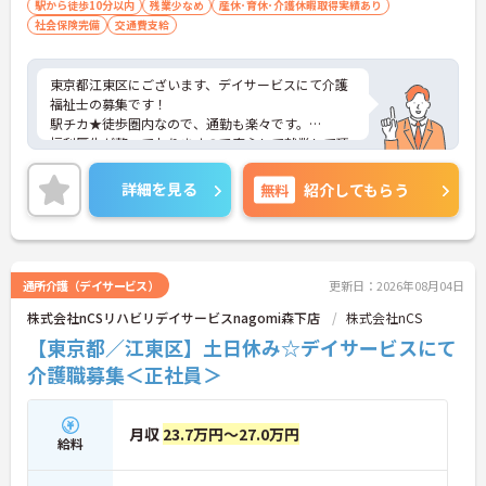
駅から徒歩10分以内
残業少なめ
産休･育休･介護休暇取得実績あり
社会保険完備
交通費支給
東京都江東区にございます、デイサービスにて介護
福祉士の募集です！
駅チカ★徒歩圏内なので、通勤も楽々です。
福利厚生が整っておりますので安心して就業して頂
けます。
ご興味のある方はお気軽にお問い合わせ下さい。
詳細を見る
無料
紹介してもらう
通所介護（デイサービス）
更新日：2026年08月04日
株式会社nCSリハビリデイサービスnagomi森下店
株式会社nCS
【東京都／江東区】土日休み☆デイサービスにて
介護職募集＜正社員＞
月収
23.7万円～27.0万円
給料