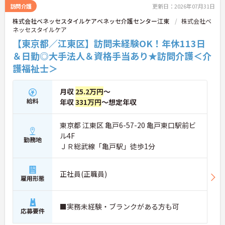
訪問介護
更新日：2026年07月31日
株式会社ベネッセスタイルケアベネッセ介護センター江東
株式会社ベ
ネッセスタイルケア
【東京都／江東区】訪問未経験OK！年休113日
＆日勤◎大手法人＆資格手当あり★訪問介護＜介
護福祉士＞
月収
25.2万円
～
給料
年収
331万円
～想定年収
東京都 江東区 亀戸6-57-20 亀戸東口駅前ビ
ル4F
勤務地
ＪＲ総武線「亀戸駅」徒歩1分
正社員(正職員)
雇用形態
■実務未経験・ブランクがある方も可
応募要件