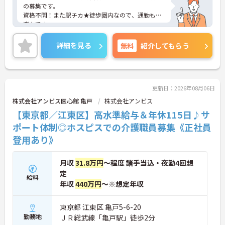
の募集です。
資格不問！また駅チカ★徒歩圏内なので、通勤も
楽々です。
福利厚生が整っておりますので安心して就業して頂
けます。
詳細を見る
無料
紹介してもらう
ご興味のある方はお気軽にお問い合わせ下さい。
更新日：2026年08月06日
株式会社アンビス医心館 亀戸
株式会社アンビス
【東京都／江東区】高水準給与＆年休115日♪サ
ポート体制◎ホスピスでの介護職員募集《正社員
登用あり》
月収
31.8万円
～程度 諸手当込・夜勤4回想
定
給料
年収
440万円
～※想定年収
東京都 江東区 亀戸5-6-20
勤務地
ＪＲ総武線「亀戸駅」徒歩2分