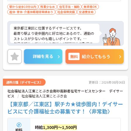
り ワゴン車・ワンボックス等）
駅から徒歩10分以内
残業少なめ
住宅手当・補助
無資格OK
産休･育休･介護休暇取得実績あり
社会保険完備
交通費支給
東京都江東区に位置するデイサービスです。
最寄り駅より徒歩圏内と好立地にあるので、通勤の
ストレスが少ないのも嬉しいポイントです。
毎月希望休の受付があり有給も1時間単位で取得で
きるので、プライベートの予定も立てやすい環境で
す。
詳細を見る
無料
紹介してもらう
ご興味をお持ちの方はお気軽にお問い合わせくださ
い。
通所介護（デイサービス）
更新日：2026年08月06日
社会福祉法人江東ことぶき会南砂高齢者在宅サービスセンター デイサー
ビス
社会福祉法人江東ことぶき会
【東京都／江東区】駅チカ★徒歩圏内！デイサー
ビスにて介護福祉士の募集です！〈非常勤〉
時給
1,300円～1,500円
給料