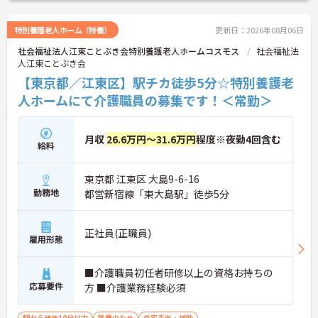
ださい。
特別養護老人ホーム（特養）
更新日：2026年08月06日
社会福祉法人江東ことぶき会特別養護老人ホームコスモス
社会福祉法
人江東ことぶき会
【東京都／江東区】駅チカ徒歩5分☆特別養護老
人ホームにて介護職員の募集です！＜常勤＞
月収
26.6万円～31.6万円
程度※夜勤4回含む
給料
東京都 江東区 大島9-6-16
勤務地
都営新宿線「東大島駅」徒歩5分
正社員(正職員)
雇用形態
■介護職員初任者研修以上の資格お持ちの
応募要件
方 ■介護業務経験必須
駅から徒歩10分以内
残業少なめ
住宅手当・補助