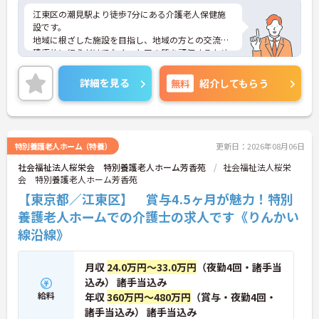
江東区の潮見駅より徒歩7分にある介護老人保健施
設です。
地域に根ざした施設を目指し、地域の方との交流も
積極的に行うだけでなく、ケアの質を評価するため
に外部評価・内部評価を定期的に行っています。
駅からも徒歩10分圏内、また、夜勤の回数など、働
詳細を見る
無料
紹介してもらう
き方のご相談もできます。
ご興味ある方は是非お問い合わせください。
特別養護老人ホーム（特養）
更新日：2026年08月06日
社会福祉法人桜栄会 特別養護老人ホーム芳香苑
社会福祉法人桜栄
会 特別養護老人ホーム芳香苑
【東京都／江東区】 賞与4.5ヶ月が魅力！特別
養護老人ホームでの介護士の求人です《りんかい
線沿線》
月収
24.0万円～33.0万円
（夜勤4回・諸手当
込み） 諸手当込み
給料
年収
360万円～480万円
（賞与・夜勤4回・
諸手当込み） 諸手当込み