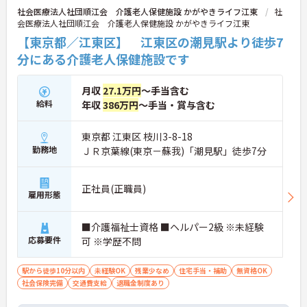
社会医療法人社団順江会 介護老人保健施設 かがやきライフ江東
社
会医療法人社団順江会 介護老人保健施設 かがやきライフ江東
【東京都／江東区】 江東区の潮見駅より徒歩7
分にある介護老人保健施設です
月収
27.1万円
～手当含む
給料
年収
386万円
～手当・賞与含む
東京都 江東区 枝川3-8-18
勤務地
ＪＲ京葉線(東京－蘇我)「潮見駅」徒歩7分
正社員(正職員)
雇用形態
■介護福祉士資格 ■ヘルパー2級 ※未経験
応募要件
可 ※学歴不問
駅から徒歩10分以内
未経験OK
残業少なめ
住宅手当・補助
無資格OK
社会保険完備
交通費支給
退職金制度あり