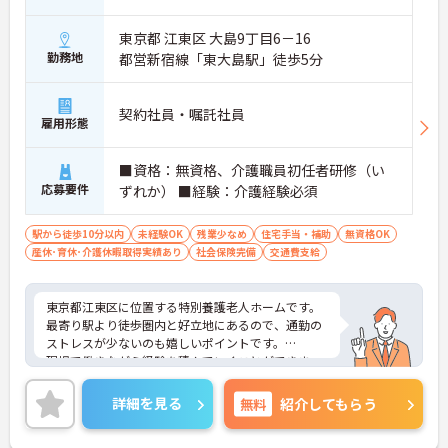
東京都 江東区 大島9丁目6－16
勤務地
都営新宿線「東大島駅」徒歩5分
契約社員・嘱託社員
雇用形態
■資格：無資格、介護職員初任者研修（い
応募要件
ずれか） ■経験：介護経験必須
駅から徒歩10分以内
未経験OK
残業少なめ
住宅手当・補助
無資格OK
産休･育休･介護休暇取得実績あり
社会保険完備
交通費支給
東京都江東区に位置する特別養護老人ホームです。
最寄り駅より徒歩圏内と好立地にあるので、通勤の
ストレスが少ないのも嬉しいポイントです。
現場で働きながら経験を積んでいくことができま
す。
ご興味をお持ちの方はお気軽にお問い合わせくださ
詳細を見る
無料
紹介してもらう
い。