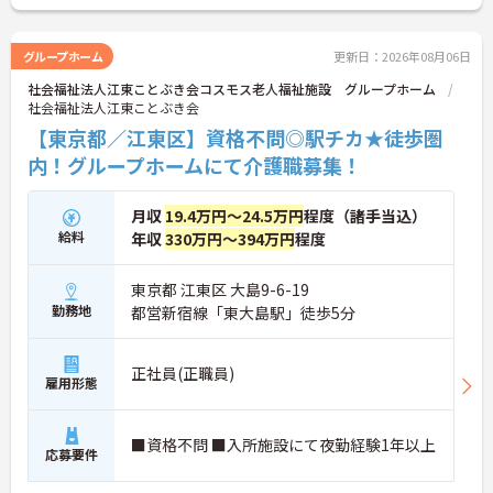
グループホーム
更新日：2026年08月06日
社会福祉法人江東ことぶき会コスモス老人福祉施設 グループホーム
社会福祉法人江東ことぶき会
【東京都／江東区】資格不問◎駅チカ★徒歩圏
内！グループホームにて介護職募集！
月収
19.4万円～24.5万円
程度（諸手当込）
給料
年収
330万円～394万円
程度
東京都 江東区 大島9-6-19
勤務地
都営新宿線「東大島駅」徒歩5分
正社員(正職員)
雇用形態
■資格不問 ■入所施設にて夜勤経験1年以上
応募要件