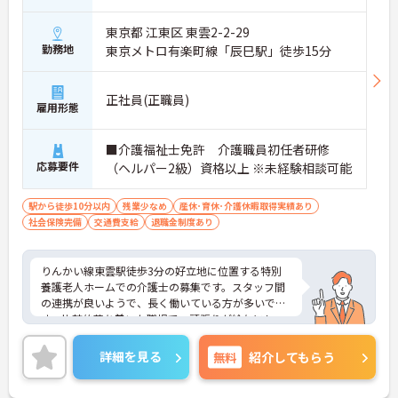
東京都 江東区 東雲2-2-29
勤務地
東京メトロ有楽町線「辰巳駅」徒歩15分
正社員(正職員)
雇用形態
■介護福祉士免許 介護職員初任者研修
応募要件
（ヘルパー2級）資格以上 ※未経験相談可能
駅から徒歩10分以内
残業少なめ
産休･育休･介護休暇取得実績あり
社会保険完備
交通費支給
退職金制度あり
りんかい線東雲駅徒歩3分の好立地に位置する特別
養護老人ホームでの介護士の募集です。スタッフ間
の連携が良いようで、長く働いている方が多いで
す。比較的落ち着いた職場で、頑張りが給与にしっ
かりと反映され、リフレッシュ休暇なども利用でき
るためライフ・ワーク・バランスも大切にしていた
詳細を見る
無料
紹介してもらう
だける環境です。ご興味のある方は面接対策ポイン
トなどお話を致しますのでお気軽にお問い合わせく