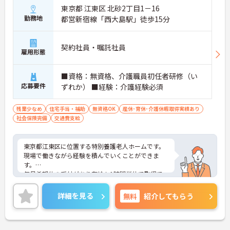
東京都 江東区 北砂2丁目1－16
勤務地
都営新宿線「西大島駅」徒歩15分
契約社員・嘱託社員
雇用形態
■資格：無資格、介護職員初任者研修（い
応募要件
ずれか） ■経験：介護経験必須
残業少なめ
住宅手当・補助
無資格OK
産休･育休･介護休暇取得実績あり
社会保険完備
交通費支給
東京都江東区に位置する特別養護老人ホームです。
現場で働きながら経験を積んでいくことができま
す。
毎月希望休の受付があり有給も1時間単位で取得で
きるので、プライベートの予定も立てやすい環境で
す。
詳細を見る
無料
紹介してもらう
ご興味をお持ちの方はお気軽にお問い合わせくださ
い。