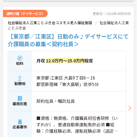
通所介護（デイサービス）
更新日：2026年08月06日
社会福祉法人江東ことぶき会コスモス老人福祉施設
社会福祉法人江東
ことぶき会
【東京都／江東区】日勤のみ♪デイサービスにて
介護職員の募集＜契約社員＞
月収
22.0万円～25.0万円
程度
給料
東京都 江東区 大島9丁目6－16
勤務地
都営新宿線「東大島駅」徒歩5分
契約社員・嘱託社員
雇用形態
■資格：無資格、介護職員初任者研修（い
ずれか）、普通自動車運転免許必須 ■経
応募要件
験：介護経験必須、運転経験必須（送迎あ