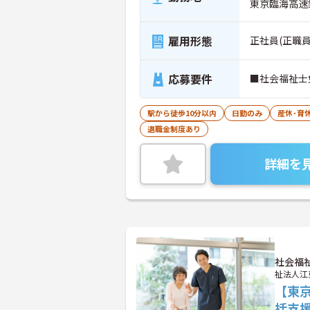
東京臨海高速
雇用形態
正社員(正職員
応募要件
■社会福祉士
駅から徒歩10分以内
日勤のみ
産休･育
退職金制度あり
詳細を
社会福
祉法人江
【東
括支