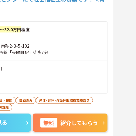
円～32.0万円
程度
南砂2-3-5-102
西線「東陽町駅」徒歩7分
)
当・補助
日勤のみ
産休･育休･介護休暇取得実績あり
費支給
見る
無料
紹介してもらう