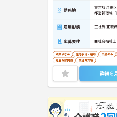
東京都 江東区 
勤務地
都営新宿線「
雇用形態
正社員(正職員
応募要件
■社会福祉士
残業少なめ
住宅手当・補助
日勤のみ
社会保険完備
交通費支給
詳細を