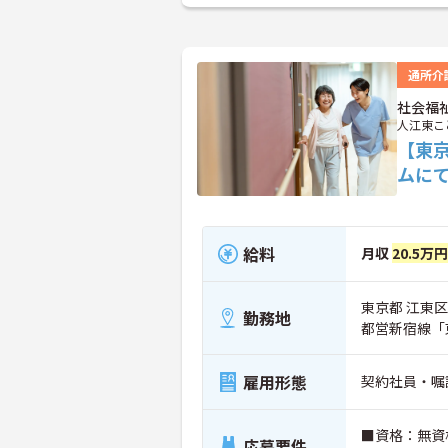
通所介
社会福
人江東こ
【東
ムに
給料
月収
20.5万
東京都 江東区
勤務地
都営新宿線「
雇用形態
契約社員・嘱
■資格：無資
応募要件