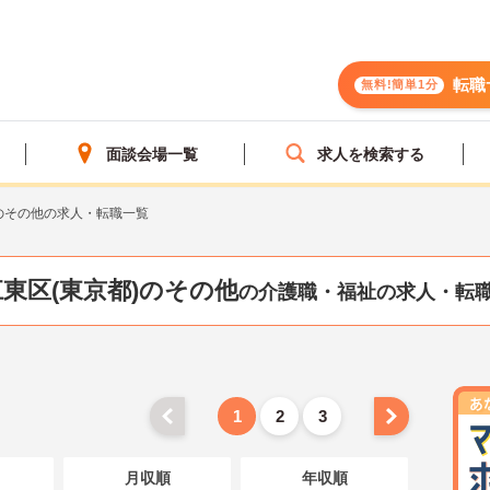
転職
無料!簡単1分
面談会場一覧
求人を検索する
のその他の求人・転職一覧
江東区(東京都)のその他
の介護職・福祉の求人・転
1
2
3
月収順
年収順