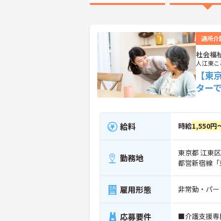
通所介
社会福
人江東こ
【東
ター
給料
時給
1,550円
東京都 江東区
勤務地
都営新宿線「
雇用形態
非常勤・パー
応募要件
■介護支援専