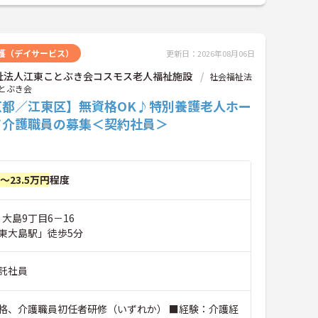
護（デイサービス）
更新日：2026年08月06日
祉法人江東ことぶき会コスモス老人福祉施設
社会福祉法
とぶき会
京都／江東区】無資格OK♪特別養護老人ホー
て介護職員の募集＜契約社員＞
円～23.5万円
程度
 大島9丁目6－16
東大島駅」徒歩5分
託社員
格、介護職員初任者研修（いずれか） ■経験：介護経