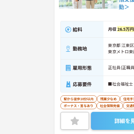
勤＞
給料
月収
26.5万
東京都 江東区 
勤務地
東京メトロ東
雇用形態
正社員(正職員
応募要件
■社会福祉士
駅から徒歩10分以内
残業少なめ
住宅手
ボーナス・賞与あり
社会保険完備
交通
詳細を