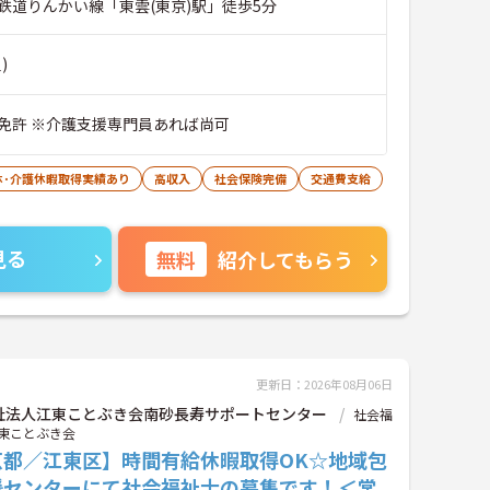
鉄道りんかい線「東雲(東京)駅」徒歩5分
)
免許 ※介護支援専門員あれば尚可
休･介護休暇取得実績あり
高収入
社会保険完備
交通費支給
見る
無料
紹介してもらう
更新日：2026年08月06日
祉法人江東ことぶき会南砂長寿サポートセンター
社会福
東ことぶき会
京都／江東区】時間有給休暇取得OK☆地域包
援センターにて社会福祉士の募集です！＜常