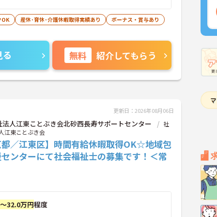
OK
産休･育休･介護休暇取得実績あり
ボーナス・賞与あり
見る
無料
紹介してもらう
更新日：2026年08月06日
祉法人江東ことぶき会北砂西長寿サポートセンター
社
人江東ことぶき会
京都／江東区】時間有給休暇取得OK☆地域包
援センターにて社会福祉士の募集です！＜常
円～32.0万円
程度