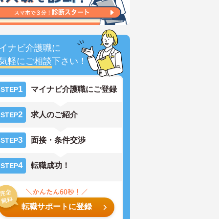
イナビ介護職に
気軽にご相談
下さい！
1
マイナビ介護職にご登録
STEP
2
求人のご紹介
STEP
3
面接・条件交渉
STEP
4
転職成功！
STEP
転職サポートに登録