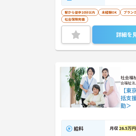
駅から徒歩10分以内
未経験OK
ブランク
社会保険完備
詳細を
社会福
会福祉法
【東
括支
勤＞
給料
月収
26.5万