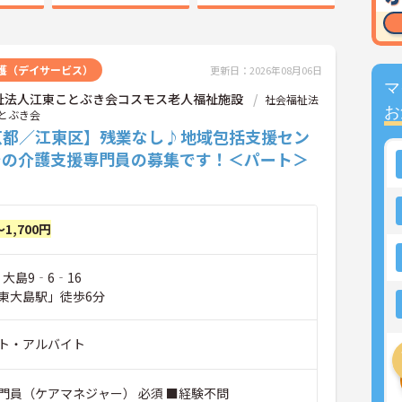
護（デイサービス）
更新日：2026年08月06日
マ
祉法人江東ことぶき会コスモス老人福祉施設
社会福祉法
お
とぶき会
京都／江東区】残業なし♪地域包括支援セン
での介護支援専門員の募集です！＜パート＞
～1,700円
 大島9‐6‐16
東大島駅」徒歩6分
ト・アルバイト
門員（ケアマネジャー） 必須 ■経験不問