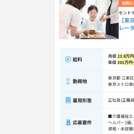
訪問入
セント
【東
レー
月収
23.8万
給料
年収
301万円
東京都 江東区
勤務地
東京メトロ東
雇用形態
正社員(正職員
■介護福祉士
応募要件
ヘルパー1級
資格・未経験