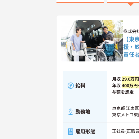
株式会社
【東
援・
責任
月収
29.0万
給料
年収
400万円
与額を想定
東京都 江東区
勤務地
東京メトロ東
雇用形態
正社員(正職員