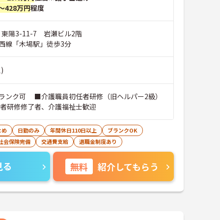
～428万円
程度
 東陽3-11-7 岩瀬ビル2階
西線「木場駅」徒歩3分
)
ランク可 ■介護職員初任者研修（旧ヘルパー2級）
者研修修了者、介護福祉士歓迎
なめ
日勤のみ
年間休日110日以上
ブランクOK
社会保険完備
交通費支給
退職金制度あり
見る
無料
紹介してもらう