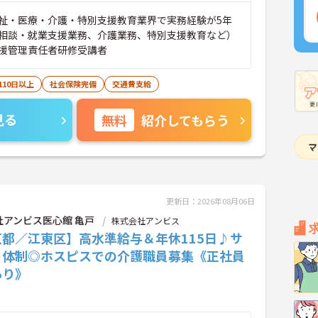
祉・医療・介護・特別支援教育業界で実務経験が5年
相談・就業支援業務、介護業務、特別支援教育など）
援管理責任者研修受講者
110日以上
社会保険完備
交通費支給
見る
無料
紹介してもらう
更新日：2026年08月06日
社アンビス医心館 亀戸
株式会社アンビス
京都／江東区】高水準給与＆年休115日♪サ
ト体制◎ホスピスでの介護職員募集《正社員
あり》