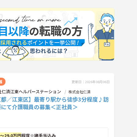
護
更新日：2026年08月06日
社仁済江東ヘルパーステーション
株式会社仁済
京都／江東区】最寄り駅から徒歩3分程度♪訪
護にて介護職員の募集＜正社員＞
円～29.0万円
程度※諸手当込み