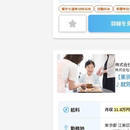
駅から徒歩10分以内
日勤のみ
年間休日
詳細を
株式会
株式会社
【東
♪就
給料
月収
21.8万
東京都 江東区
勤務地